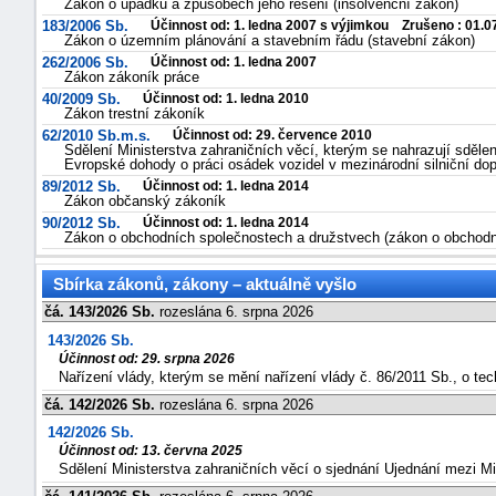
Zákon o úpadku a způsobech jeho řešení (insolvenční zákon)
183/2006 Sb.
Účinnost od: 1. ledna 2007 s výjimkou Zrušeno : 01.0
Zákon o územním plánování a stavebním řádu (stavební zákon)
262/2006 Sb.
Účinnost od: 1. ledna 2007
Zákon zákoník práce
40/2009 Sb.
Účinnost od: 1. ledna 2010
Zákon trestní zákoník
62/2010 Sb.m.s.
Účinnost od: 29. července 2010
Sdělení Ministerstva zahraničních věcí, kterým se nahrazují sdělen
Evropské dohody o práci osádek vozidel v mezinárodní silniční do
89/2012 Sb.
Účinnost od: 1. ledna 2014
Zákon občanský zákoník
90/2012 Sb.
Účinnost od: 1. ledna 2014
Zákon o obchodních společnostech a družstvech (zákon o obchodn
Sbírka zákonů, zákony – aktuálně vyšlo
čá. 143/2026 Sb.
rozeslána 6. srpna 2026
143/2026 Sb.
Účinnost od: 29. srpna 2026
Nařízení vlády, kterým se mění nařízení vlády č. 86/2011 Sb., o t
čá. 142/2026 Sb.
rozeslána 6. srpna 2026
142/2026 Sb.
Účinnost od: 13. června 2025
Sdělení Ministerstva zahraničních věcí o sjednání Ujednání mezi M