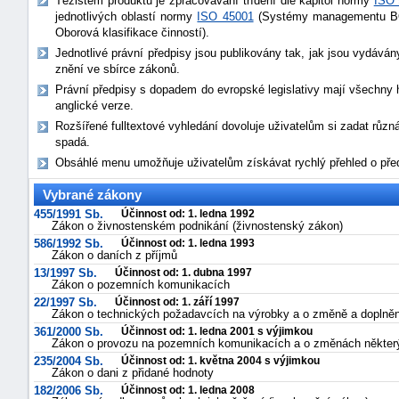
Těžištěm produktu je zpracovávání třídění dle kapitol normy
ISO 
jednotlivých oblastí normy
ISO 45001
(Systémy managementu BOZ
Oborová klasifikace činností).
Jednotlivé právní předpisy jsou publikovány tak, jak jsou vydává
znění ve sbírce zákonů.
Právní předpisy s dopadem do evropské legislativy mají všechny
anglické verze.
Rozšířené fulltextové vyhledání dovoluje uživatelům si zadat různá
spadá.
Obsáhlé menu umožňuje uživatelům získávat rychlý přehled o před
Vybrané zákony
455/1991 Sb.
Účinnost od: 1. ledna 1992
Zákon o živnostenském podnikání (živnostenský zákon)
586/1992 Sb.
Účinnost od: 1. ledna 1993
Zákon o daních z příjmů
13/1997 Sb.
Účinnost od: 1. dubna 1997
Zákon o pozemních komunikacích
22/1997 Sb.
Účinnost od: 1. září 1997
Zákon o technických požadavcích na výrobky a o změně a doplněn
361/2000 Sb.
Účinnost od: 1. ledna 2001 s výjimkou
Zákon o provozu na pozemních komunikacích a o změnách někter
235/2004 Sb.
Účinnost od: 1. května 2004 s výjimkou
Zákon o dani z přidané hodnoty
182/2006 Sb.
Účinnost od: 1. ledna 2008