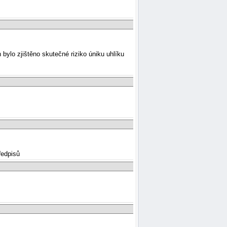
ylo zjištěno skutečné riziko úniku uhlíku
ředpisů