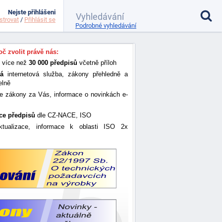
Nejste přihlášeni
strovat
/
Přihlásit se
Podrobné vyhledávání
č zvolit právě nás:
 více než
30 000 předpisů
včetně příloh
ná
internetová služba, zákony přehledně a
elně
e zákony za Vás, informace o novinkách e-
ace předpisů
dle CZ-NACE, ISO
ktualizace, informace k oblasti ISO 2x