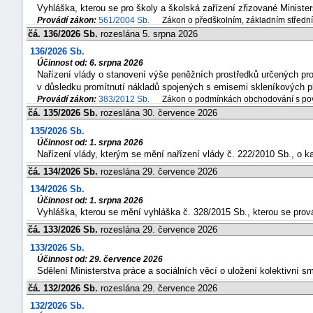
Vyhláška, kterou se pro školy a školská zařízení zřizované Ministe
Provádí zákon:
561/2004 Sb.
Zákon o předškolním, základním střední
čá. 136/2026 Sb.
rozeslána 5. srpna 2026
136/2026 Sb.
Účinnost od: 6. srpna 2026
Nařízení vlády o stanovení výše peněžních prostředků určených pro 
v důsledku promítnutí nákladů spojených s emisemi skleníkových pl
Provádí zákon:
383/2012 Sb.
Zákon o podmínkách obchodování s pov
čá. 135/2026 Sb.
rozeslána 30. července 2026
135/2026 Sb.
Účinnost od: 1. srpna 2026
Nařízení vlády, kterým se mění nařízení vlády č. 222/2010 Sb., o k
čá. 134/2026 Sb.
rozeslána 29. července 2026
134/2026 Sb.
Účinnost od: 1. srpna 2026
Vyhláška, kterou se mění vyhláška č. 328/2015 Sb., kterou se prov
čá. 133/2026 Sb.
rozeslána 29. července 2026
133/2026 Sb.
Účinnost od: 29. července 2026
Sdělení Ministerstva práce a sociálních věcí o uložení kolektivní 
čá. 132/2026 Sb.
rozeslána 29. července 2026
132/2026 Sb.