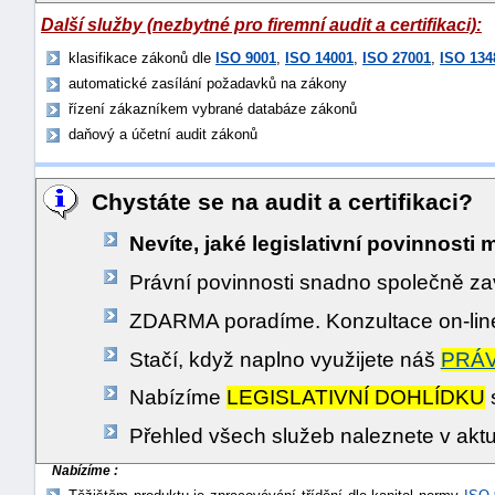
Další služby (nezbytné pro firemní audit a certifikaci):
klasifikace zákonů dle
ISO 9001
,
ISO 14001
,
ISO 27001
,
ISO 134
automatické zasílání požadavků na zákony
řízení zákazníkem vybrané databáze zákonů
daňový a účetní audit zákonů
Chystáte se na audit a certifikaci?
Nevíte, jaké legislativní povinnosti 
Právní povinnosti snadno společně 
ZDARMA poradíme. Konzultace on-li
Stačí, když naplno využijete náš
PRÁV
Nabízíme
LEGISLATIVNÍ DOHLÍDKU
s
Přehled všech služeb naleznete v akt
Nabízíme :