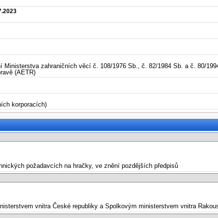
7.2023
í Ministerstva zahraničních věcí č. 108/1976 Sb., č. 82/1984 Sb. a č. 80/199
pravě (AETR)
ích korporacích)
echnických požadavcích na hračky, ve znění pozdějších předpisů
inisterstvem vnitra České republiky a Spolkovým ministerstvem vnitra Rakous