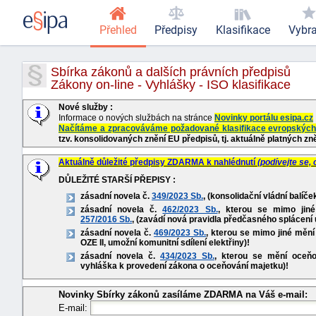
Přehled
Předpisy
Klasifikace
Vybr
Sbírka zákonů a dalších právních předpisů
Zákony on-line - Vyhlášky - ISO klasifikace
Nové služby :
Informace o nových službách na stránce
Novinky portálu esipa.cz
Načítáme a zpracováváme požadované klasifikace evropských 
tzv. konsolidovaných znění EU předpisů, tj. aktuálně platných zn
Aktuálně důležité předpisy ZDARMA k nahlédnutí
(podívejte se,
DŮLEŽITÉ STARŠÍ PŘEPISY :
zásadní novela č.
349/2023 Sb.
, (konsolidační vládní balíče
zásadní novela č.
462/2023 Sb.
, kterou se mimo jin
257/2016 Sb.
, (zavádí nová pravidla předčasného splácení 
zásadní novela č.
469/2023 Sb.
, kterou se mimo jiné měn
OZE II, umožní komunitní sdílení elektřiny)!
zásadní novela č.
434/2023 Sb.
, kterou se mění oceň
vyhláška k provedení zákona o oceňování majetku)!
Novinky Sbírky zákonů zasíláme ZDARMA na Váš e-mail:
E-mail: