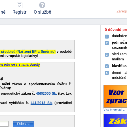
Zaregi
ané
Registr
O službě
5 důvodů pro
databáze
jedineč
srozumit
předpisů (Nařízení EP a Směrnic)
v podobě
sledujem
ění evropské legislativy!
mailem
 co Vás od 1.1.2026 čeká)
:
klasifik
denní a
měsíčně
k)!
é mění zákon o spotřebitelském úvěru č.
úvěru)!
í energetický zákon č.
458/2000 Sb.
(tzv. Lex
ovací vyhláška č.
441/2013 Sb.
(prováděcí
Více informací ...