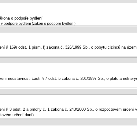
ákona o podpoře bydlení
 v podpoře bydlení (zákon o podpoře bydlení)
ení § 169r odst. 1 písm. l) zákona č. 326/1999 Sb., o pobytu cizinců na úze
ení neústavnosti části § 7 odst. 5 zákona č. 201/1997 Sb., o platu a některý
ení § 3 odst. 2 a přílohy č. 1 zákona č. 243/2000 Sb., o rozpočtovém určen
tovém určení daní)