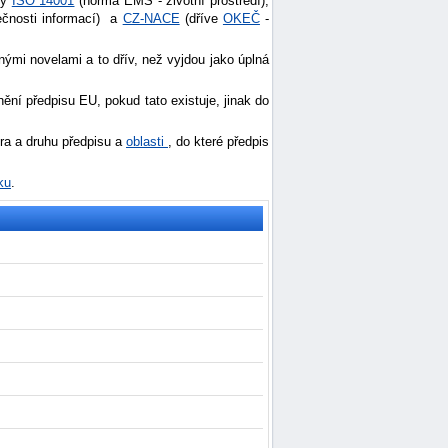
my
ISO 14001
(norma EMS - životní prostředí),
nosti informací) a
CZ-NACE
(dříve
OKEČ
-
nými novelami a to dřív, než vyjdou jako úplná
ní předpisu EU, pokud tato existuje, jinak do
ora a druhu předpisu a
oblasti
, do které předpis
ku
.