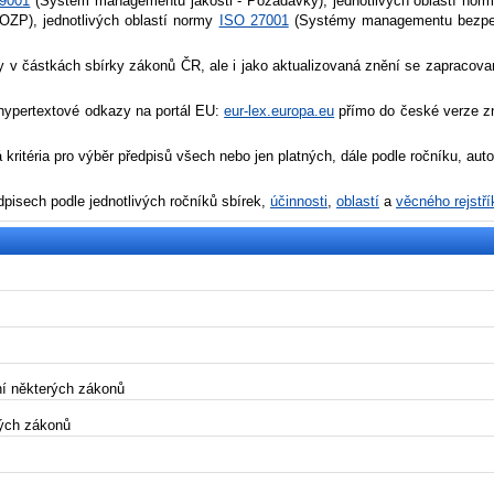
9001
(Systém managementu jakosti - Požadavky), jednotlivých oblastí nor
P), jednotlivých oblastí normy
ISO 27001
(Systémy managementu bezpeč
ny v částkách sbírky zákonů ČR, ale i jako aktualizovaná znění se zapracova
 hypertextové odkazy na portál EU:
eur-lex.europa.eu
přímo do české verze zně
 kritéria pro výběr předpisů všech nebo jen platných, dále podle ročníku, aut
pisech podle jednotlivých ročníků sbírek,
účinnosti
,
oblastí
a
věcného rejstří
í některých zákonů
ých zákonů