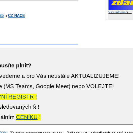
Více informací ...
85
a
CZ NACE
musíte plnit?
zavedeme a pro Vás neustále AKTUALIZUJEME!
ne (MS Teams, Google Meet) nebo VOLEJTE!
NÍ REGISTR !
ledovaných § !
uálním
CENÍKU
!