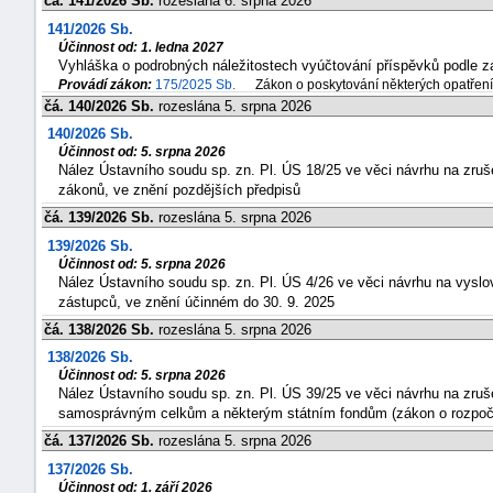
čá. 141/2026 Sb.
rozeslána 6. srpna 2026
141/2026 Sb.
Účinnost od: 1. ledna 2027
Vyhláška o podrobných náležitostech vyúčtování příspěvků podle z
Provádí zákon:
175/2025 Sb.
Zákon o poskytování některých opatření
čá. 140/2026 Sb.
rozeslána 5. srpna 2026
140/2026 Sb.
Účinnost od: 5. srpna 2026
Nález Ústavního soudu sp. zn. Pl. ÚS 18/25 ve věci návrhu na zruš
zákonů, ve znění pozdějších předpisů
čá. 139/2026 Sb.
rozeslána 5. srpna 2026
139/2026 Sb.
Účinnost od: 5. srpna 2026
Nález Ústavního soudu sp. zn. Pl. ÚS 4/26 ve věci návrhu na vyslov
zástupců, ve znění účinném do 30. 9. 2025
čá. 138/2026 Sb.
rozeslána 5. srpna 2026
138/2026 Sb.
Účinnost od: 5. srpna 2026
Nález Ústavního soudu sp. zn. Pl. ÚS 39/25 ve věci návrhu na zruš
samosprávným celkům a některým státním fondům (zákon o rozpoč
čá. 137/2026 Sb.
rozeslána 5. srpna 2026
137/2026 Sb.
Účinnost od: 1. září 2026