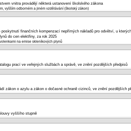
rstvem vnitra provádějí některá ustanovení školského zákona
m, vyšším odborném a jiném vzdělávání (školský zákon)
poskytnutí finančních kompenzací nepřímých nákladů pro odvětví, u kterých b
ynů do cen elektřiny, za rok 2025
olenkami na emise skleníkových plynů
atalogu prací ve veřejných službách a správě, ve znění pozdějších předpisů
ádí zákon o azylu a zákon o dočasné ochraně cizinců, ve znění pozdějších p
smlouvy vyššího stupně