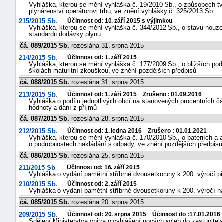
Vyhláška, kterou se mění vyhláška č. 19/2010 Sb., o způsobech tv
plynárenství operátorovi trhu, ve znění vyhlášky č. 325/2013 Sb.
215/2015 Sb.
Účinnost od: 10. září 2015 s výjimkou
Vyhláška, kterou se mění vyhláška č. 344/2012 Sb., o stavu nouze
standardu dodávky plynu
čá. 089/2015 Sb.
rozeslána 31. srpna 2015
214/2015 Sb.
Účinnost od: 1. září 2015
Vyhláška, kterou se mění vyhláška č. 177/2009 Sb., o bližších p
školách maturitní zkouškou, ve znění pozdějších předpisů
čá. 088/2015 Sb.
rozeslána 31. srpna 2015
213/2015 Sb.
Účinnost od: 1. září 2015 Zrušeno : 01.09.2016
Vyhláška o podílu jednotlivých obcí na stanovených procentních č
hodnoty a daní z příjmů
čá. 087/2015 Sb.
rozeslána 28. srpna 2015
212/2015 Sb.
Účinnost od: 1. ledna 2016 Zrušeno : 01.01.2021
Vyhláška, kterou se mění vyhláška č. 170/2010 Sb., o bateriích a
o podrobnostech nakládání s odpady, ve znění pozdějších předpisů
čá. 086/2015 Sb.
rozeslána 25. srpna 2015
211/2015 Sb.
Účinnost od: 16. září 2015
Vyhláška o vydání pamětní stříbrné dvousetkoruny k 200. výročí
210/2015 Sb.
Účinnost od: 2. září 2015
Vyhláška o vydání pamětní stříbrné dvousetkoruny k 200. výročí n
čá. 085/2015 Sb.
rozeslána 20. srpna 2015
209/2015 Sb.
Účinnost od: 20. srpna 2015 Účinnost do :17.01.2016
Sdělení Ministerstva vnitra o vyhlášení nových voleb do zastupitel