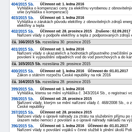
404/2015 Sb.
Účinnost od: 1. ledna 2016
Vyhláška o kompenzaci ceny za elektřinu vyrobenou z obnovitelný
unie (vyhláška o kompenzaci)
403/2015 Sb.
Účinnost od: 1. ledna 2016
Vyhláška o zárukách původu elektřiny z obnovitelných zdrojů ener
elektřiny a tepla
402/2015 Sb.
Účinnost od: 28. prosince 2015 Zrušeno : 02.09.2017
Nařízení vlády o podpoře elektřiny a tepla z podporovaných zdrojů 
čá. 166/2015 Sb.
rozeslána 30. prosince 2015
401/2015 Sb.
Účinnost od: 1. ledna 2016
Nařízení vlády o ukazatelích a hodnotách přípustného znečištění 
povolení k vypouštění odpadních vod do vod povrchových a do kanal
čá. 165/2015 Sb.
rozeslána 29. prosince 2015
400/2015 Sb.
Účinnost od: 1. ledna 2016 Účinnost do :01.01.2017
Zákon o státním rozpočtu České republiky na rok 2016
čá. 164/2015 Sb.
rozeslána 28. prosince 2015
náhrady
399/2015 Sb.
Účinnost od: 1. ledna 2016
škody
Vyhláška, kterou se mění vyhláška č. 343/2014 Sb., o registraci vo
398/2015 Sb.
Účinnost od: 28. prosince 2015
Nařízení vlády, kterým se mění nařízení vlády č. 468/2008 Sb., o z
České republiky
397/2015 Sb.
Účinnost od: 28. prosince 2015
Nařízení vlády o úpravě náhrady za ztrátu na služebním příjmu po
úrazem nebo nemocí z povolání a o úpravě náhrady nákladů na vý
396/2015 Sb.
Účinnost od: 1. ledna 2016 Účinnost do :01.01.2017
Nařízení vlády o povolání vojáků v činné službě k plnění úkolů Pol