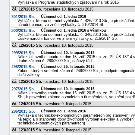
Vyhláška o Programu statistických zjišťování na rok 2016
čá. 127/2015 Sb.
rozeslána 10. listopadu 2015
301/2015 Sb.
Účinnost od: 1. ledna 2016
Vyhláška, kterou se mění vyhláška č. 426/2013 Sb., o předkládání
národní bance, ve znění vyhlášky č. 310/2014 Sb.
300/2015 Sb.
Účinnost od: 1. ledna 2016 s výjimkou
Vyhláška, kterou se mění vyhláška č. 346/2013 Sb., o předkládán
České národní bance, ve znění vyhlášky č. 216/2014 Sb.
čá. 126/2015 Sb.
rozeslána 10. listopadu 2015
299/2015 Sb.
Účinnost od: 10. listopadu 2015
Nález Ústavního soudu ze dne 15. září 2015 sp. zn. Pl. ÚS 18/14 v
druhé zákona č. 280/2009 Sb., daňový řád
298/2015 Sb.
Účinnost od: 25. listopadu 2015
Zákon, kterým se mění zákon č. 248/2000 Sb., o podpoře regionální
další zákony
čá. 125/2015 Sb.
rozeslána 10. listopadu 2015
297/2015 Sb.
Účinnost od: 10. listopadu 2015
Nález Ústavního soudu ze dne 15. září 2015 sp. zn. Pl. ÚS 13/14 v
Sb., k provedení zákona o znalcích a tlumočnících, ve znění pozdě
čá. 124/2015 Sb.
rozeslána 9. listopadu 2015
296/2015 Sb.
Účinnost od: 1. ledna 2016
Vyhláška o technicko-ekonomických parametrech pro stanovení výk
na teplo a o stanovení doby životnosti výroben elektřiny a výroben 
technicko-ekonomických parametrech)
čá. 123/2015 Sb.
rozeslána 9. listopadu 2015