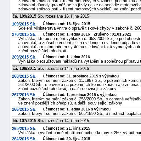
zdravotní způsobilosti k řízení motorových vozidel s podmínkou a n
zdravotní důvody, pro něž se za jízdy nelze na sedadle motorovéh
zdravotní způsobilosti k řízení motorových vozidel), ve znění pozd
čá. 109/2015 Sb.
rozeslána 16. října 2015
109/2015 Sb.
Účinnost od: 16. října 2015
Sdělení Ministerstva vnitra o opravě tiskové chyby v zákoně č. 26
270/2015 Sb.
Účinnost od: 1. ledna 2016 Zrušeno : 01.01.2021
Vyhláška, kterou se mění vyhláška č. 352/2008 Sb., o podrobnost
autovraků, o způsobu vedení jejich evidence a evidence odpadů vzn
autovraků a o informačním systému sledování toků vybraných auto
znění pozdějších předpisů
269/2015 Sb.
Účinnost od: 1. ledna 2016
Vyhláška o rozúčtování nákladů na vytápění a společnou přípravu 
čá. 108/2015 Sb.
rozeslána 14. října 2015
268/2015 Sb.
Účinnost od: 31. prosince 2015 s výjimkou
Zákon, kterým se mění zákon č. 13/1997 Sb., o pozemních komunik
361/2000 Sb., o provozu na pozemních komunikacích a o změnách 
znění pozdějších předpisů, a další související zákony
267/2015 Sb.
Účinnost od: 1. prosince 2015 s výjimkou
Zákon, kterým se mění zákon č. 258/2000 Sb., o ochraně veřejnéh
ve znění pozdějších předpisů, a další související zákony
266/2015 Sb.
Účinnost od: 1. ledna 2016 s výjimkou
Zákon, kterým se mění zákon č. 565/1990 Sb., o místních poplatcí
čá. 107/2015 Sb.
rozeslána 14. října 2015
265/2015 Sb.
Účinnost od: 21. října 2015
Vyhláška o vydání pamětní stříbrné pětisetkoruny k 250. výročí 
264/2015 Sb.
Účinnost od: 20. října 2015