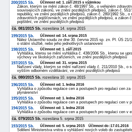
200/2015 Sb.
Účinnost od: 1. září 2015 s výjimkou
Zákon, kterým se mění zákon č. 48/1997 Sb., o veřejném zdravotn
souvisejících zákonů, ve znění pozdějších předpisů, zákon č. 551
republiky, ve znění pozdějších předpisů, zákon č. 280/1992 Sb., o
zdravotních pojišťovnách, ve znění pozdějších předpisů, a zákon č
pojištění, ve znění pozdějších předpisů
čá. 081/2015 Sb.
rozeslána 14. srpna 2015
199/2015 Sb.
Účinnost od: 14. srpna 2015
Nález Ústavního soudu ze dne 30. června 2015 sp. zn. Pl. ÚS 21/1
o státní službě, nebo jeho jednotlivých ustanovení
198/2015 Sb.
Účinnost od: 1. září 2015
Vyhláška, kterou se mění vyhláška č. 438/2006 Sb., kterou se upr
výchovy ve školských zařízeních, ve znění pozdějších předpisů
197/2015 Sb.
Účinnost od: 31. srpna 2015
Nařízení vlády, kterým se mění nařízení vlády č. 211/2010 Sb., o 
vyšším odborném vzdělávání, ve znění pozdějších předpisů
čá. 080/2015 Sb.
rozeslána 10. srpna 2015
196/2015 Sb.
Účinnost od: 1. ledna 2016
Vyhláška o způsobu regulace cen a postupech pro regulaci cen za či
plynárenství
195/2015 Sb.
Účinnost od: 1. ledna 2016
Vyhláška o způsobu regulace cen a postupech pro regulaci cen v p
194/2015 Sb.
Účinnost od: 1. ledna 2016
Vyhláška o způsobu regulace cen a postupech pro regulaci cen v el
čá. 079/2015 Sb.
rozeslána 5. srpna 2015
193/2015 Sb.
Účinnost od: 5. srpna 2015 Účinnost do :17.01.2016
Sdělení Ministerstva vnitra o vyhlášení nových voleb do zastupitel