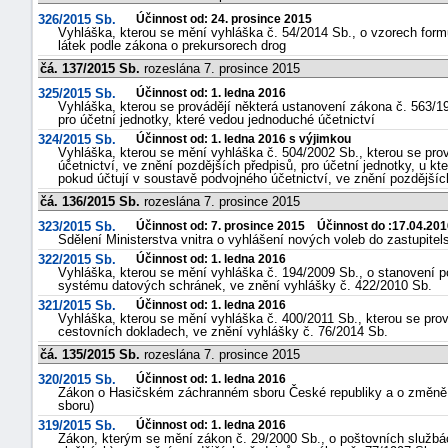
326/2015 Sb.
Účinnost od: 24. prosince 2015
Vyhláška, kterou se mění vyhláška č. 54/2014 Sb., o vzorech formu
látek podle zákona o prekursorech drog
čá. 137/2015 Sb.
rozeslána 7. prosince 2015
325/2015 Sb.
Účinnost od: 1. ledna 2016
Vyhláška, kterou se provádějí některá ustanovení zákona č. 563/19
pro účetní jednotky, které vedou jednoduché účetnictví
324/2015 Sb.
Účinnost od: 1. ledna 2016 s výjimkou
Vyhláška, kterou se mění vyhláška č. 504/2002 Sb., kterou se pro
účetnictví, ve znění pozdějších předpisů, pro účetní jednotky, u k
pokud účtují v soustavě podvojného účetnictví, ve znění pozdějšíc
čá. 136/2015 Sb.
rozeslána 7. prosince 2015
323/2015 Sb.
Účinnost od: 7. prosince 2015 Účinnost do :17.04.201
Sdělení Ministerstva vnitra o vyhlášení nových voleb do zastupitel
322/2015 Sb.
Účinnost od: 1. ledna 2016
Vyhláška, kterou se mění vyhláška č. 194/2009 Sb., o stanovení p
systému datových schránek, ve znění vyhlášky č. 422/2010 Sb.
321/2015 Sb.
Účinnost od: 1. ledna 2016
Vyhláška, kterou se mění vyhláška č. 400/2011 Sb., kterou se pr
cestovních dokladech, ve znění vyhlášky č. 76/2014 Sb.
čá. 135/2015 Sb.
rozeslána 7. prosince 2015
320/2015 Sb.
Účinnost od: 1. ledna 2016
Zákon o Hasičském záchranném sboru České republiky a o změně
sboru)
319/2015 Sb.
Účinnost od: 1. ledna 2016
Zákon, kterým se mění zákon č. 29/2000 Sb., o poštovních služb