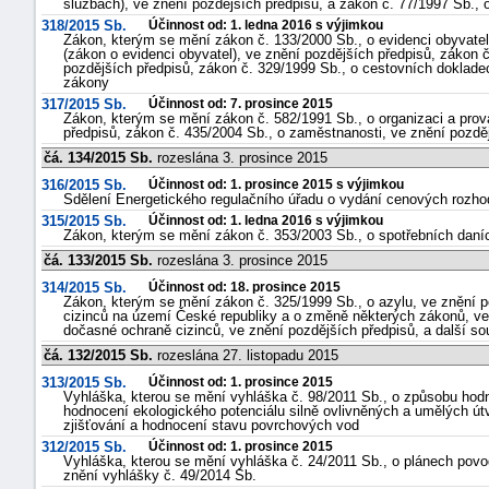
službách), ve znění pozdějších předpisů, a zákon č. 77/1997 Sb., 
318/2015 Sb.
Účinnost od: 1. ledna 2016 s výjimkou
Zákon, kterým se mění zákon č. 133/2000 Sb., o evidenci obyvate
(zákon o evidenci obyvatel), ve znění pozdějších předpisů, zákon
pozdějších předpisů, zákon č. 329/1999 Sb., o cestovních dokladec
zákony
317/2015 Sb.
Účinnost od: 7. prosince 2015
Zákon, kterým se mění zákon č. 582/1991 Sb., o organizaci a prov
předpisů, zákon č. 435/2004 Sb., o zaměstnanosti, ve znění pozděj
čá. 134/2015 Sb.
rozeslána 3. prosince 2015
316/2015 Sb.
Účinnost od: 1. prosince 2015 s výjimkou
Sdělení Energetického regulačního úřadu o vydání cenových rozhodn
315/2015 Sb.
Účinnost od: 1. ledna 2016 s výjimkou
Zákon, kterým se mění zákon č. 353/2003 Sb., o spotřebních daníc
čá. 133/2015 Sb.
rozeslána 3. prosince 2015
314/2015 Sb.
Účinnost od: 18. prosince 2015
Zákon, kterým se mění zákon č. 325/1999 Sb., o azylu, ve znění p
cizinců na území České republiky a o změně některých zákonů, ve 
dočasné ochraně cizinců, ve znění pozdějších předpisů, a další so
čá. 132/2015 Sb.
rozeslána 27. listopadu 2015
313/2015 Sb.
Účinnost od: 1. prosince 2015
Vyhláška, kterou se mění vyhláška č. 98/2011 Sb., o způsobu hod
hodnocení ekologického potenciálu silně ovlivněných a umělých út
zjišťování a hodnocení stavu povrchových vod
312/2015 Sb.
Účinnost od: 1. prosince 2015
Vyhláška, kterou se mění vyhláška č. 24/2011 Sb., o plánech povod
znění vyhlášky č. 49/2014 Sb.