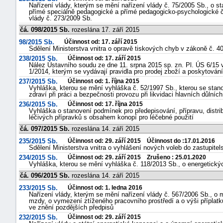
Nařízení vlády, kterým se mění nařízení vlády č. 75/2005 Sb., o 
přímé speciálně pedagogické a přímé pedagogicko-psychologické č
vlády č. 273/2009 Sb.
čá. 098/2015 Sb.
rozeslána 17. září 2015
98/2015 Sb.
Účinnost od: 17. září 2015
Sdělení Ministerstva vnitra o opravě tiskových chyb v zákoně č. 4
238/2015 Sb.
Účinnost od: 17. září 2015
Nález Ústavního soudu ze dne 11. srpna 2015 sp. zn. Pl. ÚS 6/15 v
1/2014, kterým se vydávají pravidla pro prodej zboží a poskytován
237/2015 Sb.
Účinnost od: 1. října 2015
Vyhláška, kterou se mění vyhláška č. 52/1997 Sb., kterou se stan
zdraví při práci a bezpečnosti provozu při likvidaci hlavních důlníc
236/2015 Sb.
Účinnost od: 17. října 2015
Vyhláška o stanovení podmínek pro předepisování, přípravu, distrib
léčivých přípravků s obsahem konopí pro léčebné použití
čá. 097/2015 Sb.
rozeslána 14. září 2015
235/2015 Sb.
Účinnost od: 29. září 2015 Účinnost do :17.01.2016
Sdělení Ministerstva vnitra o vyhlášení nových voleb do zastupitel
234/2015 Sb.
Účinnost od: 29. září 2015 Zrušeno : 25.01.2020
Vyhláška, kterou se mění vyhláška č. 118/2013 Sb., o energetickýc
čá. 096/2015 Sb.
rozeslána 14. září 2015
233/2015 Sb.
Účinnost od: 1. ledna 2016
Nařízení vlády, kterým se mění nařízení vlády č. 567/2006 Sb., o 
mzdy, o vymezení ztíženého pracovního prostředí a o výši příplat
ve znění pozdějších předpisů
232/2015 Sb.
Účinnost od: 29. září 2015