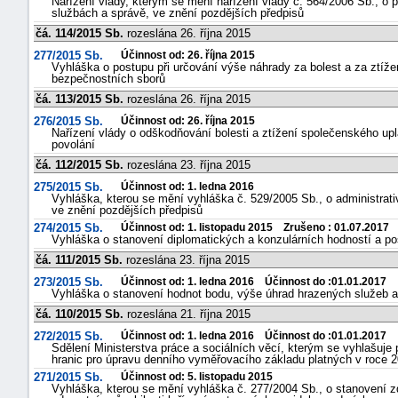
Nařízení vlády, kterým se mění nařízení vlády č. 564/2006 Sb., 
službách a správě, ve znění pozdějších předpisů
čá. 114/2015 Sb.
rozeslána 26. října 2015
277/2015 Sb.
Účinnost od: 26. října 2015
Vyhláška o postupu při určování výše náhrady za bolest a za ztíže
bezpečnostních sborů
čá. 113/2015 Sb.
rozeslána 26. října 2015
276/2015 Sb.
Účinnost od: 26. října 2015
Nařízení vlády o odškodňování bolesti a ztížení společenského 
povolání
čá. 112/2015 Sb.
rozeslána 23. října 2015
275/2015 Sb.
Účinnost od: 1. ledna 2016
Vyhláška, kterou se mění vyhláška č. 529/2005 Sb., o administrati
ve znění pozdějších předpisů
274/2015 Sb.
Účinnost od: 1. listopadu 2015 Zrušeno : 01.07.2017
Vyhláška o stanovení diplomatických a konzulárních hodností a post
čá. 111/2015 Sb.
rozeslána 23. října 2015
273/2015 Sb.
Účinnost od: 1. ledna 2016 Účinnost do :01.01.2017
Vyhláška o stanovení hodnot bodu, výše úhrad hrazených služeb a
čá. 110/2015 Sb.
rozeslána 21. října 2015
272/2015 Sb.
Účinnost od: 1. ledna 2016 Účinnost do :01.01.2017
Sdělení Ministerstva práce a sociálních věcí, kterým se vyhlašuj
hranic pro úpravu denního vyměřovacího základu platných v roce 
271/2015 Sb.
Účinnost od: 5. listopadu 2015
Vyhláška, kterou se mění vyhláška č. 277/2004 Sb., o stanovení zd