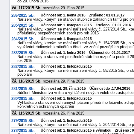
do 29. února 2016
čá. 117/2015 Sb.
rozeslána 29. října 2015
286/2015 Sb.
Účinnost od: 1. ledna 2016 Zrušeno : 01.01.2017
Nařízení vlády, kterým se stanoví stupnice základních tarifů pro p
285/2015 Sb.
Účinnost od: 1. listopadu 2015 Zrušeno : 01.01.2016
Nařízení vlády, kterým se mění nařízení vlády č. 227/2014 Sb., kte
příslušníky bezpečnostních sborů pro rok 2015
284/2015 Sb.
Účinnost od: 1. listopadu 2015
Nařízení vlády, kterým se mění nařízení vlády č. 154/2005 Sb., o
využívání rádiových kmitočtů a čísel, ve znění pozdějších předpis
283/2015 Sb.
Účinnost od: 1. ledna 2016 Účinnost do :01.01.2017
Nařízení vlády o stanovení prostředků státního rozpočtu podle § 2
rok 2016
282/2015 Sb.
Účinnost od: 1. listopadu 2015
Nařízení vlády, kterým se mění nařízení vlády č. 59/2015 Sb., o slu
povolání
čá. 116/2015 Sb.
rozeslána 29. října 2015
281/2015 Sb.
Účinnost od: 29. října 2015 Účinnost do :17.04.2016
Sdělení Ministerstva vnitra o vyhlášení nových voleb do zastupitel
280/2015 Sb.
Účinnost od: 1. listopadu 2015
Vyhláška o stanovení ochranných pásem přírodního léčivého zdroj
konkrétních ochranných opatření
čá. 115/2015 Sb.
rozeslána 26. října 2015
279/2015 Sb.
Účinnost od: 1. listopadu 2015
Nařízení vlády, kterým se mění nařízení vlády č. 304/2014 Sb., o
278/2015 Sb.
Účinnost od: 1. listopadu 2015 s výjimkou Zrušeno : 