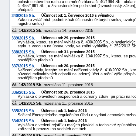
oblasti cestovního ruchu a o změně zákona č. 40/1964 Sb., občan
č. 455/1991 Sb., o živnostenském podnikání (živnostenský zákon),
předpisů
340/2015 Sb.
Účinnost od: 1. července 2016 s výjimkou
Zákon o zvláštních podmínkách účinnosti některých smluv, uveřejň
registru smluv)
čá. 143/2015 Sb.
rozeslána 14. prosince 2015
339/2015 Sb.
Účinnost od: 29. prosince 2015
Vyhláška, kterou se mění vyhláška č. 409/2005 Sb., o hygienickýc
styku s vodou a na úpravu vody, ve znění vyhlášky č. 352/2013 Sb
338/2015 Sb.
Účinnost od: 31. prosince 2015
Vyhláška, kterou se mění vyhláška č. 104/1997 Sb., kterou se pr
pozdějších předpisů
337/2015 Sb.
Účinnost od: 20. prosince 2015
Nařízení vlády, kterým se mění nařízení vlády č. 416/2002 Sb., k
původci radioaktivních odpadů na jaderný účet a roční výše příspě
pozdějších předpisů
čá. 142/2015 Sb.
rozeslána 11. prosince 2015
336/2015 Sb.
Účinnost od: 26. prosince 2015
Vyhláška o pravidlech bezpečnosti a ochrany zdraví při práci na lod
čá. 141/2015 Sb.
rozeslána 11. prosince 2015
335/2015 Sb.
Účinnost od: 1. ledna 2016
Sdělení Energetického regulačního úřadu o vydání cenových rozhodn
334/2015 Sb.
Účinnost od: 1. ledna 2016
Vyhláška o vedení rejstříku malých plavidel a technické způsobilos
zařízení k provozu na vodních cestách
čá. 140/2015 Sb.
rozeslána 9. prosince 2015