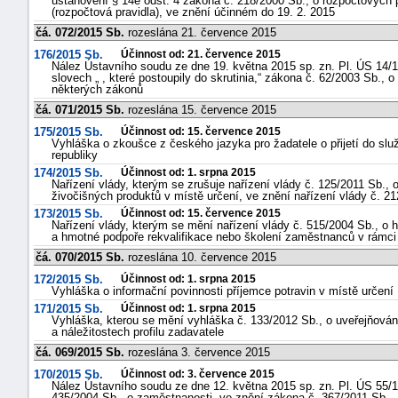
ustanovení § 14e odst. 4 zákona č. 218/2000 Sb., o rozpočtových 
(rozpočtová pravidla), ve znění účinném do 19. 2. 2015
čá. 072/2015 Sb.
rozeslána 21. července 2015
176/2015 Sb.
Účinnost od: 21. července 2015
Nález Ústavního soudu ze dne 19. května 2015 sp. zn. Pl. ÚS 14/14
slovech „ , které postoupily do skrutinia,“ zákona č. 62/2003 Sb.
některých zákonů
čá. 071/2015 Sb.
rozeslána 15. července 2015
175/2015 Sb.
Účinnost od: 15. července 2015
Vyhláška o zkoušce z českého jazyka pro žadatele o přijetí do sl
republiky
174/2015 Sb.
Účinnost od: 1. srpna 2015
Nařízení vlády, kterým se zrušuje nařízení vlády č. 125/2011 Sb.,
živočišných produktů v místě určení, ve znění nařízení vlády č. 2
173/2015 Sb.
Účinnost od: 15. července 2015
Nařízení vlády, kterým se mění nařízení vlády č. 515/2004 Sb., o
a hmotné podpoře rekvalifikace nebo školení zaměstnanců v rámci 
čá. 070/2015 Sb.
rozeslána 10. července 2015
172/2015 Sb.
Účinnost od: 1. srpna 2015
Vyhláška o informační povinnosti příjemce potravin v místě určení
171/2015 Sb.
Účinnost od: 1. srpna 2015
Vyhláška, kterou se mění vyhláška č. 133/2012 Sb., o uveřejňová
a náležitostech profilu zadavatele
čá. 069/2015 Sb.
rozeslána 3. července 2015
170/2015 Sb.
Účinnost od: 3. července 2015
Nález Ústavního soudu ze dne 12. května 2015 sp. zn. Pl. ÚS 55/1
435/2004 Sb., o zaměstnanosti, ve znění zákona č. 367/2011 Sb.