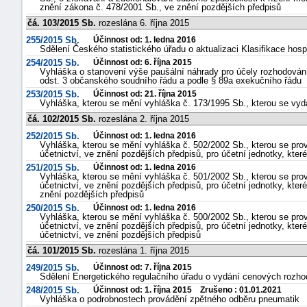
znění zákona č. 478/2001 Sb., ve znění pozdějších předpisů
čá. 103/2015 Sb.
rozeslána 6. října 2015
255/2015 Sb.
Účinnost od: 1. ledna 2016
Sdělení Českého statistického úřadu o aktualizaci Klasifikace hos
254/2015 Sb.
Účinnost od: 6. října 2015
Vyhláška o stanovení výše paušální náhrady pro účely rozhodování
odst. 3 občanského soudního řádu a podle § 89a exekučního řádu
253/2015 Sb.
Účinnost od: 21. října 2015
Vyhláška, kterou se mění vyhláška č. 173/1995 Sb., kterou se vyd
čá. 102/2015 Sb.
rozeslána 2. října 2015
252/2015 Sb.
Účinnost od: 1. ledna 2016
Vyhláška, kterou se mění vyhláška č. 502/2002 Sb., kterou se pro
účetnictví, ve znění pozdějších předpisů, pro účetní jednotky, kter
251/2015 Sb.
Účinnost od: 1. ledna 2016
Vyhláška, kterou se mění vyhláška č. 501/2002 Sb., kterou se pro
účetnictví, ve znění pozdějších předpisů, pro účetní jednotky, kter
znění pozdějších předpisů
250/2015 Sb.
Účinnost od: 1. ledna 2016
Vyhláška, kterou se mění vyhláška č. 500/2002 Sb., kterou se pro
účetnictví, ve znění pozdějších předpisů, pro účetní jednotky, kter
účetnictví, ve znění pozdějších předpisů
čá. 101/2015 Sb.
rozeslána 1. října 2015
249/2015 Sb.
Účinnost od: 7. října 2015
Sdělení Energetického regulačního úřadu o vydání cenových rozhodn
248/2015 Sb.
Účinnost od: 1. října 2015 Zrušeno : 01.01.2021
Vyhláška o podrobnostech provádění zpětného odběru pneumatik