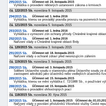
295/2015 Sb.
Účinnost od: 24. listopadu 2015
Vyhláška o provedení některých ustanovení zákona o krmivech
čá. 122/2015 Sb.
rozeslána 9. listopadu 2015
294/2015 Sb.
Účinnost od: 1. ledna 2016
Vyhláška, kterou se provádějí pravidla provozu na pozemních kom
čá. 121/2015 Sb.
rozeslána 5. listopadu 2015
293/2015 Sb.
Účinnost od: 1. ledna 2016
Vyhláška o vymezení zón ochrany přírody Chráněné krajinné oblast
292/2015 Sb.
Účinnost od: 1. ledna 2016
Nařízení vlády o Chráněné krajinné oblasti Brdy
čá. 120/2015 Sb.
rozeslána 3. listopadu 2015
291/2015 Sb.
Účinnost od: 18. listopadu 2015
Nařízení vlády o ochraně zdraví před neionizujícím zářením
čá. 119/2015 Sb.
rozeslána 3. listopadu 2015
290/2015 Sb.
Účinnost od: 3. listopadu 2015
Sdělení Ústavního soudu o stanovisku pléna Ústavního soudu ze dne
zastoupení advokátů jako účastníků nebo vedlejších účastníků ří
289/2015 Sb.
Účinnost od: 15. listopadu 2015
Vyhláška, kterou se mění vyhláška č. 72/1988 Sb., o používání vý
288/2015 Sb.
Účinnost od: 15. listopadu 2015
Vyhláška o provádění ohňostrojných prací
čá. 118/2015 Sb.
rozeslána 30. října 2015
287/2015 Sb.
Účinnost od: 1. listopadu 2015 Účinnost do :01.03.20
Nařízení vlády o povolání příslušníků Vězeňské služby České repub