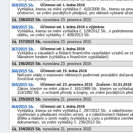
369/2015 Sb.
Účinnost od: 1. ledna 2016
Vyhláška, kterou se mění vyhláška č. 410/2009 Sb., kterou se pro
účetnictví, ve znění pozdějších předpisů, pro některé vybrané účet
čá. 158/2015 Sb.
rozeslána 23. prosince 2015
368/2015 Sb.
Účinnost od: 1. ledna 2016 s výjimkou
Vyhláška, kterou se mění vyhláška č. 129/2012 Sb., o podrobnoste
oběhu, ve znění vyhlášky č. 409/2013 Sb.
čá. 157/2015 Sb.
rozeslána 23. prosince 2015
367/2015 Sb.
Účinnost od: 1. ledna 2016
Vyhláška o zásadách a lhůtách finančního vypořádání vztahů se st
Národním fondem (vyhláška o finančním vypořádání)
čá. 156/2015 Sb.
rozeslána 23. prosince 2015
366/2015 Sb.
Účinnost od: 15. ledna 2016
Nařízení vlády o stanovení některých podmínek provádění dočasn
živočišné výroby
365/2015 Sb.
Účinnost od: 23. prosince 2015 Zrušeno : 01.01.2018
Zákon, kterým se mění zákon č. 161/1999 Sb., kterým se vyhlašu
114/1992 Sb., o ochraně přírody a krajiny, ve znění pozdějších pře
čá. 155/2015 Sb.
rozeslána 21. prosince 2015
364/2015 Sb.
Účinnost od: 1. ledna 2016
Vyhláška, kterou se mění vyhláška č. 297/2012 Sb., o náležitostec
vyplňování a předávání místům určení, a o náležitostech hlášení u
dítěte a hlášení o úmrtí matky (vyhláška o Listu o prohlídce zemře
dokumentaci, ve znění vyhlášky č. 236/2013 Sb.
čá. 154/2015 Sb.
rozeslána 21. prosince 2015