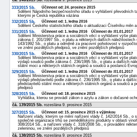
333/2015 Sb.
Účinnost od: 24. prosince 2015
Sdělení Národního bezpečnostního úřadu o vyhlášení převodních ta
kterými je Česká republika vázána
332/2015 Sb.
Účinnost od: 1. ledna 2016
Sdělení Českého statistického úřadu o aktualizaci Číselníku měn 
331/2015 Sb.
Účinnost od: 1. ledna 2016 Účinnost do :01.01.2017
Sdělení Ministerstva práce a sociálních věcí o vyhlášení výše plat
zákona č. 201/1997 Sb., o platu a některých dalších náležitostech
143/1992 Sb., o platu a odměně za pracovní pohotovost v rozpočto
ve znění pozdějších předpisů, ve znění pozdějších předpisů
330/2015 Sb.
Účinnost od: 1. ledna 2016 Účinnost do :01.01.2017
Sdělení Ministerstva práce a sociálních věcí o vyhlášení výše plat
výdajů soudců podle zákona č. 236/1995 Sb., o platu a dalších ná
státní moci a některých státních orgánů a soudců a poslanců Evro
329/2015 Sb.
Účinnost od: 1. ledna 2016 Účinnost do :01.01.2017
Sdělení Ministerstva práce a sociálních věcí o vyhlášení výše plat
výdajů představitelů podle zákona č. 236/1995 Sb., o platu a dalš
představitelů státní moci a některých státních orgánů a soudců a
předpisů
328/2015 Sb.
Účinnost od: 18. prosince 2015
Vyhláška, kterou se provádí zákon o azylu a zákon o dočasné ochr
čá. 139/2015 Sb.
rozeslána 9. prosince 2015
327/2015 Sb.
Účinnost od: 15. prosince 2015 s výjimkou
Nařízení vlády, kterým se mění nařízení vlády č. 142/2014 Sb., o 
společné organizace trhů se zemědělskými produkty v oblasti vinohr
308/2014 Sb., a nařízení vlády č. 318/2008 Sb., o provádění někte
zeleninou, ve znění pozdějších předpisů
čá. 138/2015 Sb.
rozeslána 9. prosince 2015