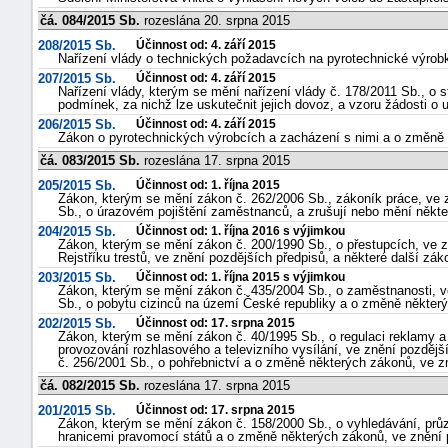
čá. 084/2015 Sb.
rozeslána 20. srpna 2015
208/2015 Sb.
Účinnost od: 4. září 2015
Nařízení vlády o technických požadavcích na pyrotechnické výrobky
207/2015 Sb.
Účinnost od: 4. září 2015
Nařízení vlády, kterým se mění nařízení vlády č. 178/2011 Sb., o 
podmínek, za nichž lze uskutečnit jejich dovoz, a vzoru žádosti o 
206/2015 Sb.
Účinnost od: 4. září 2015
Zákon o pyrotechnických výrobcích a zacházení s nimi a o změně 
čá. 083/2015 Sb.
rozeslána 17. srpna 2015
205/2015 Sb.
Účinnost od: 1. října 2015
Zákon, kterým se mění zákon č. 262/2006 Sb., zákoník práce, ve z
Sb., o úrazovém pojištění zaměstnanců, a zrušují nebo mění někte
204/2015 Sb.
Účinnost od: 1. října 2016 s výjimkou
Zákon, kterým se mění zákon č. 200/1990 Sb., o přestupcích, ve z
Rejstříku trestů, ve znění pozdějších předpisů, a některé další zák
203/2015 Sb.
Účinnost od: 1. října 2015 s výjimkou
Zákon, kterým se mění zákon č. 435/2004 Sb., o zaměstnanosti, v
Sb., o pobytu cizinců na území České republiky a o změně někter
202/2015 Sb.
Účinnost od: 17. srpna 2015
Zákon, kterým se mění zákon č. 40/1995 Sb., o regulaci reklamy a
provozování rozhlasového a televizního vysílání, ve znění pozdějš
č. 256/2001 Sb., o pohřebnictví a o změně některých zákonů, ve z
čá. 082/2015 Sb.
rozeslána 17. srpna 2015
201/2015 Sb.
Účinnost od: 17. srpna 2015
Zákon, kterým se mění zákon č. 158/2000 Sb., o vyhledávání, prů
hranicemi pravomocí států a o změně některých zákonů, ve znění 