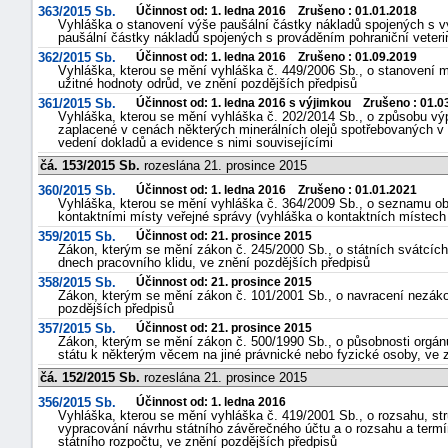
363/2015 Sb.
Účinnost od: 1. ledna 2016 Zrušeno : 01.01.2018
Vyhláška o stanovení výše paušální částky nákladů spojených s v
paušální částky nákladů spojených s prováděním pohraniční veterin
362/2015 Sb.
Účinnost od: 1. ledna 2016 Zrušeno : 01.09.2019
Vyhláška, kterou se mění vyhláška č. 449/2006 Sb., o stanovení met
užitné hodnoty odrůd, ve znění pozdějších předpisů
361/2015 Sb.
Účinnost od: 1. ledna 2016 s výjimkou Zrušeno : 01.0
Vyhláška, kterou se mění vyhláška č. 202/2014 Sb., o způsobu výp
zaplacené v cenách některých minerálních olejů spotřebovaných 
vedení dokladů a evidence s nimi souvisejícími
čá. 153/2015 Sb.
rozeslána 21. prosince 2015
360/2015 Sb.
Účinnost od: 1. ledna 2016 Zrušeno : 01.01.2021
Vyhláška, kterou se mění vyhláška č. 364/2009 Sb., o seznamu obe
kontaktními místy veřejné správy (vyhláška o kontaktních místech 
359/2015 Sb.
Účinnost od: 21. prosince 2015
Zákon, kterým se mění zákon č. 245/2000 Sb., o státních svátcíc
dnech pracovního klidu, ve znění pozdějších předpisů
358/2015 Sb.
Účinnost od: 21. prosince 2015
Zákon, kterým se mění zákon č. 101/2001 Sb., o navracení nezáko
pozdějších předpisů
357/2015 Sb.
Účinnost od: 21. prosince 2015
Zákon, kterým se mění zákon č. 500/1990 Sb., o působnosti orgánů
státu k některým věcem na jiné právnické nebo fyzické osoby, ve z
čá. 152/2015 Sb.
rozeslána 21. prosince 2015
356/2015 Sb.
Účinnost od: 1. ledna 2016
Vyhláška, kterou se mění vyhláška č. 419/2001 Sb., o rozsahu, st
vypracování návrhu státního závěrečného účtu a o rozsahu a termí
státního rozpočtu, ve znění pozdějších předpisů