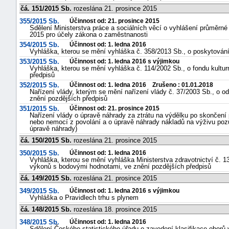
čá. 151/2015 Sb.
rozeslána 21. prosince 2015
355/2015 Sb.
Účinnost od: 21. prosince 2015
Sdělení Ministerstva práce a sociálních věcí o vyhlášení průměrné 
2015 pro účely zákona o zaměstnanosti
354/2015 Sb.
Účinnost od: 1. ledna 2016
Vyhláška, kterou se mění vyhláška č. 358/2013 Sb., o poskytování
353/2015 Sb.
Účinnost od: 1. ledna 2016 s výjimkou
Vyhláška, kterou se mění vyhláška č. 114/2002 Sb., o fondu kultur
předpisů
352/2015 Sb.
Účinnost od: 1. ledna 2016 Zrušeno : 01.01.2018
Nařízení vlády, kterým se mění nařízení vlády č. 37/2003 Sb., o 
znění pozdějších předpisů
351/2015 Sb.
Účinnost od: 21. prosince 2015
Nařízení vlády o úpravě náhrady za ztrátu na výdělku po skončen
nebo nemocí z povolání a o úpravě náhrady nákladů na výživu pozů
úpravě náhrady)
čá. 150/2015 Sb.
rozeslána 21. prosince 2015
350/2015 Sb.
Účinnost od: 1. ledna 2016
Vyhláška, kterou se mění vyhláška Ministerstva zdravotnictví č. 
výkonů s bodovými hodnotami, ve znění pozdějších předpisů
čá. 149/2015 Sb.
rozeslána 21. prosince 2015
349/2015 Sb.
Účinnost od: 1. ledna 2016 s výjimkou
Vyhláška o Pravidlech trhu s plynem
čá. 148/2015 Sb.
rozeslána 18. prosince 2015
348/2015 Sb.
Účinnost od: 1. ledna 2016
Sdělení Českého statistického úřadu o zavedení klasifikace oborů