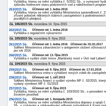
Vyhláška, kterou se mění vyhláška č. 5/2011 Sb., o vymezení hyd
způsobu hodnocení stavu podzemních vod a náležitostech program
263/2015 Sb.
Účinnost od: 1. ledna 2016
Vyhláška, kterou se mění vyhláška Ministerstva spravedlnosti č. 23
zřízení poboček některých státních zastupitelství a podrobnostech
pozdějších předpisů
čá. 106/2015 Sb.
rozeslána 14. října 2015
262/2015 Sb.
Účinnost od: 1. ledna 2016
Vyhláška o regulačním výkaznictví
čá. 105/2015 Sb.
rozeslána 9. října 2015
261/2015 Sb.
Účinnost od: 1. ledna 2016 Účinnost do :01.01.2017
Sdělení Ministerstva zdravotnictví o antigenním složení očkovacíc
pro rok 2016
260/2015 Sb.
Účinnost od: 13. října 2015
Vyhláška o vydání zlaté mince „Mariánský most v Ústí nad Labem
čá. 104/2015 Sb.
rozeslána 9. října 2015
259/2015 Sb.
Účinnost od: 9. října 2015 Účinnost do :17.01.2016
Sdělení Ministerstva vnitra o vyhlášení nových voleb do zastupitel
258/2015 Sb.
Účinnost od: 1. září 2015
Sdělení Ministerstva financí o vydání výměru MF č. 02/2015, kte
vydaný výměrem MF č. 01/2015
257/2015 Sb.
Účinnost od: 9. října 2015
Vyhláška, kterou se mění vyhláška č. 103/2010 Sb., o provedení 
životním prostředí
256/2015 Sb.
Účinnost od: 1. listopadu 2015
Vyhláška, kterou se mění vyhláška Ministerstva dopravy a spojů č
Sb., o získávání a zdokonalování odborné způsobilosti k řízení m