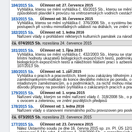
184/2015 Sb.
Účinnost od: 27. července 2015
Vyhláška, kterou se mění vyhláška č. 65/2015 Sb., kterou se mění
způsobilosti plavidel k provozu na vnitrozemských vodních cestách
183/2015 Sb.
Účinnost od: 30. července 2015
Vyhláška, kterou se mění vyhláška č. 376/2006 Sb., o systému be
postupech při vzniku mimořádných událostí na dráhách, ve znění v
182/2015 Sb.
Účinnost od: 1. ledna 2016
Nařízení vlády o prohlášení některých kulturních památek za národ
čá. 074/2015 Sb.
rozeslána 24. července 2015
181/2015 Sb.
Účinnost od: 1. října 2015
Vyhláška, kterou se mění vyhláška č. 432/2003 Sb., kterou se stan
limitní hodnoty ukazatelů biologických expozičních testů, podmínk
biologických expozičních testů a náležitosti hlášení prací s azbest
107/2013 Sb.
180/2015 Sb.
Účinnost od: 1. září 2015
Vyhláška o pracích a pracovištích, které jsou zakázány těhotným
zaměstnankyním-matkám do konce devátého měsíce po porodu, o pr
mladistvým zaměstnancům, a o podmínkách, za nichž mohou mladi
důvodu přípravy na povolání (vyhláška o zakázaných pracích a pra
179/2015 Sb.
Účinnost od: 1. srpna 2015
Nařízení vlády, kterým se mění nařízení vlády č. 318/2008 Sb., o 
s ovocem a zeleninou, ve znění pozdějších předpisů
178/2015 Sb.
Účinnost od: 1. ledna 2016
Nařízení vlády o stanovení minimálního počtu provozoven pro pos
čá. 073/2015 Sb.
rozeslána 23. července 2015
177/2015 Sb.
Účinnost od: 23. července 2015
Nález Ústavního soudu ze dne 16. června 2015 sp. zn. Pl. ÚS 12/14