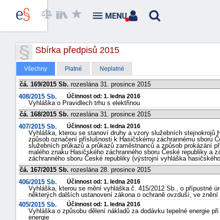
MENU
Sbírka předpisů 2015
Všechny
Platné
Neplatné
čá. 169/2015 Sb.
rozeslána 31. prosince 2015
408/2015 Sb.
Účinnost od: 1. ledna 2016
Vyhláška o Pravidlech trhu s elektřinou
čá. 168/2015 Sb.
rozeslána 31. prosince 2015
407/2015 Sb.
Účinnost od: 1. ledna 2016
Vyhláška, kterou se stanoví druhy a vzory služebních stejnokrojů
způsob označení příslušnosti k Hasičskému záchrannému sboru Čes
služebních průkazů a průkazů zaměstnanců a způsob prokázání př
malého znaku Hasičského záchranného sboru České republiky a zák
záchranného sboru České republiky (výstrojní vyhláška hasičskéh
čá. 167/2015 Sb.
rozeslána 28. prosince 2015
406/2015 Sb.
Účinnost od: 1. ledna 2016
Vyhláška, kterou se mění vyhláška č. 415/2012 Sb., o přípustné úro
některých dalších ustanovení zákona o ochraně ovzduší, ve znění
405/2015 Sb.
Účinnost od: 1. ledna 2016
Vyhláška o způsobu dělení nákladů za dodávku tepelné energie př
energie