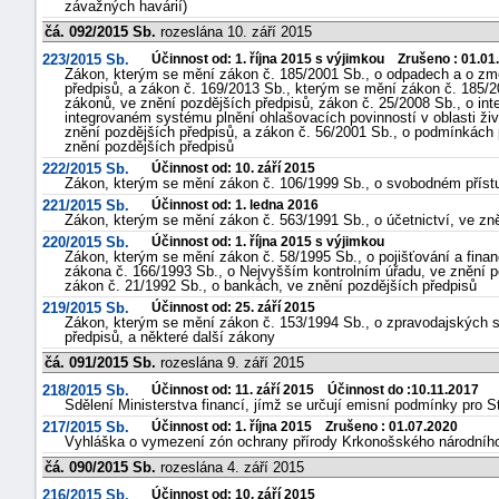
závažných havárií)
čá. 092/2015 Sb.
rozeslána 10. září 2015
223/2015 Sb.
Účinnost od: 1. října 2015 s výjimkou Zrušeno : 01.01
Zákon, kterým se mění zákon č. 185/2001 Sb., o odpadech a o zm
předpisů, a zákon č. 169/2013 Sb., kterým se mění zákon č. 185/
zákonů, ve znění pozdějších předpisů, zákon č. 25/2008 Sb., o int
integrovaném systému plnění ohlašovacích povinností v oblasti ži
znění pozdějších předpisů, a zákon č. 56/2001 Sb., o podmínkách
znění pozdějších předpisů
222/2015 Sb.
Účinnost od: 10. září 2015
Zákon, kterým se mění zákon č. 106/1999 Sb., o svobodném přístu
221/2015 Sb.
Účinnost od: 1. ledna 2016
Zákon, kterým se mění zákon č. 563/1991 Sb., o účetnictví, ve zně
220/2015 Sb.
Účinnost od: 1. října 2015 s výjimkou
Zákon, kterým se mění zákon č. 58/1995 Sb., o pojišťování a fina
zákona č. 166/1993 Sb., o Nejvyšším kontrolním úřadu, ve znění p
zákon č. 21/1992 Sb., o bankách, ve znění pozdějších předpisů
219/2015 Sb.
Účinnost od: 25. září 2015
Zákon, kterým se mění zákon č. 153/1994 Sb., o zpravodajských s
předpisů, a některé další zákony
čá. 091/2015 Sb.
rozeslána 9. září 2015
218/2015 Sb.
Účinnost od: 11. září 2015 Účinnost do :10.11.2017
Sdělení Ministerstva financí, jímž se určují emisní podmínky pro 
217/2015 Sb.
Účinnost od: 1. října 2015 Zrušeno : 01.07.2020
Vyhláška o vymezení zón ochrany přírody Krkonošského národníh
čá. 090/2015 Sb.
rozeslána 4. září 2015
216/2015 Sb.
Účinnost od: 10. září 2015