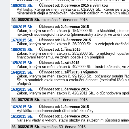
169/2015 Sb.
Účinnost od: 3. července 2015 s výjimkou
Vyhláška, kterou se mění vyhláška č. 61/2007 Sb., kterou se stan
minerálních olejů a značkování některých dalších minerálních olej
čá. 068/2015 Sb.
rozeslána 1. července 2015
168/2015 Sb.
Účinnost od: 2. července 2015
Zákon, kterým se mění zákon č. 154/2000 Sb., o šlechtění, plemen
některých souvisejících zákonů (plemenářský zákon), ve znění poz
167/2015 Sb.
Účinnost od: 16. července 2015
Zákon, kterým se mění zákon č. 26/2000 Sb., o veřejných dražbác
166/2015 Sb.
Účinnost od: 1. října 2015
Zákon, kterým se mění zákon č. 253/2008 Sb., o některých opatřeníc
financování terorismu, ve znění pozdějších předpisů
165/2015 Sb.
Účinnost od: 1. září 2015
Zákon, kterým se mění zákon č. 40/2009 Sb., trestní zákoník, ve 
164/2015 Sb.
Účinnost od: 1. září 2015 s výjimkou
Zákon, kterým se mění zákon č. 99/1963 Sb., občanský soudní řád
Sb., o soudních exekutorech a exekuční činnosti (exekuční řád) a
předpisů
163/2015 Sb.
Účinnost od: 1. července 2015
Zákon, kterým se mění zákon č. 426/2011 Sb., o důchodovém spoře
čá. 067/2015 Sb.
rozeslána 1. července 2015
162/2015 Sb.
Účinnost od: 1. července 2015
Vyhláška o podrobnostech úřednické zkoušky
161/2015 Sb.
Účinnost od: 1. července 2015
Nařízení vlády o výkonu státní služby na služebním působišti mi
čá. 066/2015 Sb.
rozeslána 30. června 2015