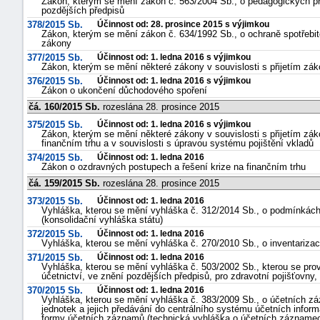
Zákon, kterým se mění zákon č. 563/2004 Sb., o pedagogických p
pozdějších předpisů
"náhradě
378/2015 Sb.
Účinnost od: 28. prosince 2015 s výjimkou
škod"
Zákon, kterým se mění zákon č. 634/1992 Sb., o ochraně spotřebite
zákony
377/2015 Sb.
Účinnost od: 1. ledna 2016 s výjimkou
Zákon, kterým se mění některé zákony v souvislosti s přijetím z
376/2015 Sb.
Účinnost od: 1. ledna 2016 s výjimkou
Zákon o ukončení důchodového spoření
čá. 160/2015 Sb.
rozeslána 28. prosince 2015
375/2015 Sb.
Účinnost od: 1. ledna 2016 s výjimkou
Zákon, kterým se mění některé zákony v souvislosti s přijetím zá
finančním trhu a v souvislosti s úpravou systému pojištění vkladů
374/2015 Sb.
Účinnost od: 1. ledna 2016
Zákon o ozdravných postupech a řešení krize na finančním trhu
čá. 159/2015 Sb.
rozeslána 28. prosince 2015
373/2015 Sb.
Účinnost od: 1. ledna 2016
Vyhláška, kterou se mění vyhláška č. 312/2014 Sb., o podmínkách
(konsolidační vyhláška státu)
372/2015 Sb.
Účinnost od: 1. ledna 2016
Vyhláška, kterou se mění vyhláška č. 270/2010 Sb., o inventariza
371/2015 Sb.
Účinnost od: 1. ledna 2016
Vyhláška, kterou se mění vyhláška č. 503/2002 Sb., kterou se pro
účetnictví, ve znění pozdějších předpisů, pro zdravotní pojišťovny
370/2015 Sb.
Účinnost od: 1. ledna 2016
Vyhláška, kterou se mění vyhláška č. 383/2009 Sb., o účetních z
jednotek a jejich předávání do centrálního systému účetních infor
formy účetních záznamů (technická vyhláška o účetních záznamec