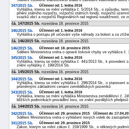
347/2015 Sb.
Účinnost od: 1. ledna 2016
Vyhláška, kterou se mění vyhláška č. 5/2014 Sb., o způsobu, ter
plnění státního rozpočtu, rozpočtů státních fondů, rozpočtů územ
svazků obcí a rozpočtů Regionálních rad regionů soudržnosti, ve z
čá. 147/2015 Sb.
rozeslána 18. prosince 2015
346/2015 Sb.
Účinnost od: 1. ledna 2016
Vyhláška o postupu při určování výše náhrady za bolest a za ztíž
čá. 146/2015 Sb.
rozeslána 18. prosince 2015
146/2015 Sb.
Účinnost od: 18. prosince 2015
Sdělení Ministerstva vnitra o opravě tiskové chyby ve vyhlášce č.
345/2015 Sb.
Účinnost od: 1. ledna 2016
Vyhláška, kterou se mění vyhláška č. 441/2013 Sb., k provedení 
znění vyhlášky č. 199/2014 Sb.
čá. 145/2015 Sb.
rozeslána 16. prosince 2015
344/2015 Sb.
Účinnost od: 1. ledna 2016
Vyhláška, kterou se mění vyhláška č. 298/2014 Sb., o stanovení 
průměrnými základními cenami zemědělských pozemků
343/2015 Sb.
Účinnost od: 1. ledna 2016
Vyhláška, kterou se mění vyhláška Ministerstva zemědělství č. 245
bližších podmínkách provádění lovu, ve znění pozdějších předpisů
čá. 144/2015 Sb.
rozeslána 14. prosince 2015
342/2015 Sb.
Účinnost od: 29. prosince 2015 Účinnost do :17.04.2
Sdělení Ministerstva vnitra o vyhlášení nových voleb do zastupitel
341/2015 Sb.
Účinnost od: 29. prosince 2015
Zákon, kterým se mění zákon č. 159/1999 Sb., o některých podmín