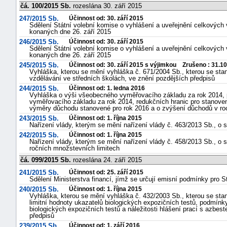
čá. 100/2015 Sb.
rozeslána 30. září 2015
247/2015 Sb.
Účinnost od: 30. září 2015
Sdělení Státní volební komise o vyhlášení a uveřejnění celkových
konaných dne 26. září 2015
246/2015 Sb.
Účinnost od: 30. září 2015
Sdělení Státní volební komise o vyhlášení a uveřejnění celkových 
konaných dne 26. září 2015
245/2015 Sb.
Účinnost od: 30. září 2015 s výjimkou Zrušeno : 31.1
Vyhláška, kterou se mění vyhláška č. 671/2004 Sb., kterou se stano
vzdělávání ve středních školách, ve znění pozdějších předpisů
244/2015 Sb.
Účinnost od: 1. ledna 2016
Vyhláška o výši všeobecného vyměřovacího základu za rok 2014, 
vyměřovacího základu za rok 2014, redukčních hranic pro stanoven
výměry důchodu stanovené pro rok 2016 a o zvýšení důchodů v ro
243/2015 Sb.
Účinnost od: 1. října 2015
Nařízení vlády, kterým se mění nařízení vlády č. 463/2013 Sb., 
242/2015 Sb.
Účinnost od: 1. října 2015
Nařízení vlády, kterým se mění nařízení vlády č. 458/2013 Sb., o
ročních množstevních limitech
čá. 099/2015 Sb.
rozeslána 24. září 2015
241/2015 Sb.
Účinnost od: 25. září 2015
Sdělení Ministerstva financí, jímž se určují emisní podmínky pro S
240/2015 Sb.
Účinnost od: 1. října 2015
Vyhláška, kterou se mění vyhláška č. 432/2003 Sb., kterou se stan
limitní hodnoty ukazatelů biologických expozičních testů, podmínk
biologických expozičních testů a náležitosti hlášení prací s azbest
předpisů
239/2015 Sb.
Účinnost od: 1. září 2016