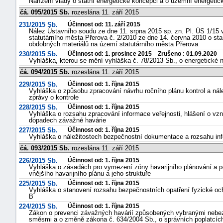
Nařízení vlády o státní energetické koncepci a o územní energetic
čá. 095/2015 Sb.
rozeslána 11. září 2015
231/2015 Sb.
Účinnost od: 11. září 2015
Nález Ústavního soudu ze dne 11. srpna 2015 sp. zn. Pl. ÚS 1/15
statutárního města Přerova č. 2/2010 ze dne 14. června 2010 o sta
obdobných materiálů na území statutárního města Přerova
230/2015 Sb.
Účinnost od: 1. prosince 2015 Zrušeno : 01.09.2020
Vyhláška, kterou se mění vyhláška č. 78/2013 Sb., o energetické 
čá. 094/2015 Sb.
rozeslána 11. září 2015
229/2015 Sb.
Účinnost od: 1. října 2015
Vyhláška o způsobu zpracování návrhu ročního plánu kontrol a nál
zprávy o kontrole
228/2015 Sb.
Účinnost od: 1. října 2015
Vyhláška o rozsahu zpracování informace veřejnosti, hlášení o vz
dopadech závažné havárie
227/2015 Sb.
Účinnost od: 1. října 2015
Vyhláška o náležitostech bezpečnostní dokumentace a rozsahu in
čá. 093/2015 Sb.
rozeslána 11. září 2015
226/2015 Sb.
Účinnost od: 1. října 2015
Vyhláška o zásadách pro vymezení zóny havarijního plánování a po
vnějšího havarijního plánu a jeho struktuře
225/2015 Sb.
Účinnost od: 1. října 2015
Vyhláška o stanovení rozsahu bezpečnostních opatření fyzické oc
B
224/2015 Sb.
Účinnost od: 1. října 2015
Zákon o prevenci závažných havárií způsobených vybranými neb
směsmi a o změně zákona č. 634/2004 Sb., o správních poplatcích,