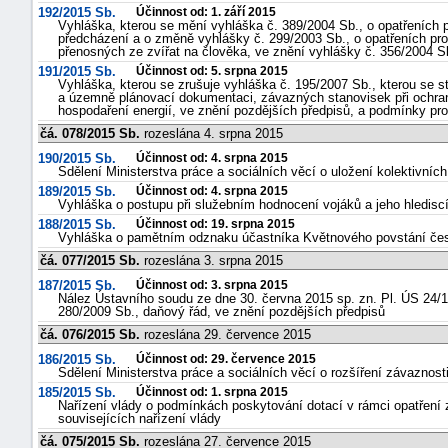
192/2015 Sb.
Účinnost od: 1. září 2015
Vyhláška, kterou se mění vyhláška č. 389/2004 Sb., o opatřeních p
předcházení a o změně vyhlášky č. 299/2003 Sb., o opatřeních pr
přenosných ze zvířat na člověka, ve znění vyhlášky č. 356/2004 S
191/2015 Sb.
Účinnost od: 5. srpna 2015
Vyhláška, kterou se zrušuje vyhláška č. 195/2007 Sb., kterou se s
a územně plánovací dokumentaci, závazných stanovisek při ochra
hospodaření energií, ve znění pozdějších předpisů, a podmínky pro
čá. 078/2015 Sb.
rozeslána 4. srpna 2015
190/2015 Sb.
Účinnost od: 4. srpna 2015
Sdělení Ministerstva práce a sociálních věcí o uložení kolektivní
189/2015 Sb.
Účinnost od: 4. srpna 2015
Vyhláška o postupu při služebním hodnocení vojáků a jeho hledisc
188/2015 Sb.
Účinnost od: 19. srpna 2015
Vyhláška o pamětním odznaku účastníka Květnového povstání čes
čá. 077/2015 Sb.
rozeslána 3. srpna 2015
187/2015 Sb.
Účinnost od: 3. srpna 2015
Nález Ústavního soudu ze dne 30. června 2015 sp. zn. Pl. ÚS 24/1
280/2009 Sb., daňový řád, ve znění pozdějších předpisů
čá. 076/2015 Sb.
rozeslána 29. července 2015
186/2015 Sb.
Účinnost od: 29. července 2015
Sdělení Ministerstva práce a sociálních věcí o rozšíření závaznos
185/2015 Sb.
Účinnost od: 1. srpna 2015
Nařízení vlády o podmínkách poskytování dotací v rámci opatřen
souvisejících nařízení vlády
čá. 075/2015 Sb.
rozeslána 27. července 2015