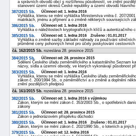
a správních obvodů obcí s rozšířenou působností, ve znění pozdějš
stanovení území okresů České republiky a území obvodů hlavního 
387/2015 Sb.
Účinnost od: 1. ledna 2016
Vyhláška, kterou se mění vyhláška Ministerstva vnitra č. 207/2001
matrikách, jménu a příjmení a o změně některých souvisejících zá
386/2015 Sb.
Účinnost od: 1. ledna 2016
Vyhláška o náležitostech kryptografických klíčů a autentizačního ce
385/2015 Sb.
Účinnost od: 1. ledna 2016 Zrušeno : 01.01.2017
Vyhláška o změně sazby základní náhrady za používání silničních
průměrné ceny pohonných hmot pro účely poskytování cestovních
čá. 162/2015 Sb.
rozeslána 28. prosince 2015
-
384/2015 Sb.
Účinnost od: 28. prosince 2015
náhrady
Sdělení Českého úřadu zeměměřického a katastrálního Seznam katas
názvy, sídla a územní obvody, ve kterých vykonávají působnost pří
383/2015 Sb.
Účinnost od: 1. ledna 2016
Vyhláška, kterou se mění vyhláška Českého úřadu zeměměřického a
zákon č. 200/1994 Sb., o zeměměřictví a o změně a doplnění někt
znění pozdějších předpisů
čá. 161/2015 Sb.
rozeslána 28. prosince 2015
382/2015 Sb.
Účinnost od: 1. ledna 2016 s výjimkou
Zákon, kterým se mění zákon č. 353/2003 Sb., o spotřebních daních
zákony
381/2015 Sb.
Účinnost od: 28. prosince 2015
Zákon o jednorázovém příspěvku důchodci
380/2015 Sb.
Účinnost od: 1. ledna 2016 Zrušeno : 01.01.2017
Zákon, kterým se mění zákon č. 202/1990 Sb., o loteriích a jiných
379/2015 Sb.
Účinnost od: 12. ledna 2016