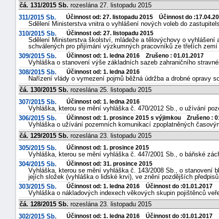
čá. 131/2015 Sb.
rozeslána 27. listopadu 2015
311/2015 Sb.
Účinnost od: 27. listopadu 2015 Účinnost do :17.04.2
Sdělení Ministerstva vnitra o vyhlášení nových voleb do zastupitel
310/2015 Sb.
Účinnost od: 27. listopadu 2015
Sdělení Ministerstva školství, mládeže a tělovýchovy o vyhlášen
schválených pro přijímání výzkumných pracovníků ze třetích zemí
309/2015 Sb.
Účinnost od: 1. ledna 2016 Zrušeno : 01.01.2017
Vyhláška o stanovení výše základních sazeb zahraničního stravné
308/2015 Sb.
Účinnost od: 1. ledna 2016
Nařízení vlády o vymezení pojmů běžná údržba a drobné opravy so
čá. 130/2015 Sb.
rozeslána 25. listopadu 2015
307/2015 Sb.
Účinnost od: 1. ledna 2016
Vyhláška, kterou se mění vyhláška č. 470/2012 Sb., o užívání p
306/2015 Sb.
Účinnost od: 1. prosince 2015 s výjimkou Zrušeno : 0
Vyhláška o užívání pozemních komunikací zpoplatněných časový
čá. 129/2015 Sb.
rozeslána 23. listopadu 2015
305/2015 Sb.
Účinnost od: 1. prosince 2015
Vyhláška, kterou se mění vyhláška č. 447/2001 Sb., o báňské zác
304/2015 Sb.
Účinnost od: 31. prosince 2015
Vyhláška, kterou se mění vyhláška č. 143/2008 Sb., o stanovení bli
jejích složek (vyhláška o lidské krvi), ve znění pozdějších předpisů
303/2015 Sb.
Účinnost od: 1. ledna 2016 Účinnost do :01.01.2017
Vyhláška o nákladových indexech věkových skupin pojištěnců veřej
čá. 128/2015 Sb.
rozeslána 23. listopadu 2015
302/2015 Sb.
Účinnost od: 1. ledna 2016 Účinnost do :01.01.2017