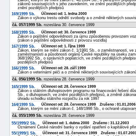
zákonů souvisejících s jeho zavedením, ve znění pozdějších předpi
znění pozdějších předpisů
169/1999 Sb.
Účinnost od: 1. ledna 2000
Zákon o výkonu trestu odnětí svobody a o změně některých souvis
čá. 057/1999 Sb.
rozeslána 30. července 1999
168/1999 Sb.
Účinnost od: 30. července 1999
Zákon o pojištění odpovědnosti za újmu způsobenou provozem voz
(zákon o pojištění odpovědnosti z provozu vozidla)
167/1999 Sb.
Účinnost od: 1. října 1999
Zákon, kterým se mění zákon č. 1/1991 Sb., o zaměstnanosti, ve z
zaměstnanosti a působnosti orgánů České republiky na úseku zamě
368/1992 Sb., o správních poplatcích, ve znění pozdějších předpis
pozdějších předpisů
166/1999 Sb.
Účinnost od: 28. září 1999
Zákon o veterinární péči a o změně některých souvisejících zákonů
čá. 056/1999 Sb.
rozeslána 28. července 1999
165/1999 Sb.
Účinnost od: 28. července 1999
Zákon o státním dluhopisovém programu na financování řešení dů
Sb., o dluhopisech, ve znění pozdějších předpisů, a změně zákona 
úhradu schodku státního rozpočtu za rok 1997
164/1999 Sb.
Účinnost od: 28. července 1999 Zrušeno : 01.01.2006
Zákon, kterým se mění zákon č. 148/1998 Sb., o ochraně utajova
čá. 055/1999 Sb.
rozeslána 28. července 1999
55/1999/2 Sb.
Účinnost od: 1. dubna 2000 Zrušeno : 31.12.2003
Oznámení České národní banky o vydání opatření o kapitálové přimě
55/1999/1 Sb.
Účinnost od: 31. července 1999 Zrušeno : 01.07.200