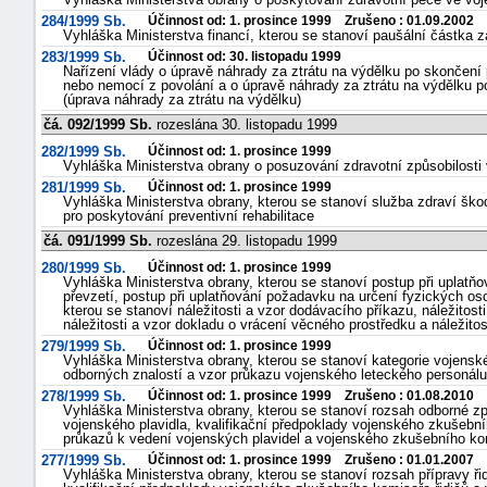
284/1999 Sb.
Účinnost od: 1. prosince 1999 Zrušeno : 01.09.2002
Vyhláška Ministerstva financí, kterou se stanoví paušální částka za
283/1999 Sb.
Účinnost od: 30. listopadu 1999
Nařízení vlády o úpravě náhrady za ztrátu na výdělku po skončen
nebo nemocí z povolání a o úpravě náhrady za ztrátu na výdělku po
(úprava náhrady za ztrátu na výdělku)
čá. 092/1999 Sb.
rozeslána 30. listopadu 1999
282/1999 Sb.
Účinnost od: 1. prosince 1999
Vyhláška Ministerstva obrany o posuzování zdravotní způsobilosti
281/1999 Sb.
Účinnost od: 1. prosince 1999
Vyhláška Ministerstva obrany, kterou se stanoví služba zdraví ško
pro poskytování preventivní rehabilitace
čá. 091/1999 Sb.
rozeslána 29. listopadu 1999
280/1999 Sb.
Účinnost od: 1. prosince 1999
Vyhláška Ministerstva obrany, kterou se stanoví postup při uplatň
převzetí, postup při uplatňování požadavku na určení fyzických os
kterou se stanoví náležitosti a vzor dodávacího příkazu, náležitost
náležitosti a vzor dokladu o vrácení věcného prostředku a náležito
279/1999 Sb.
Účinnost od: 1. prosince 1999
Vyhláška Ministerstva obrany, kterou se stanoví kategorie vojenské
odborných znalostí a vzor průkazu vojenského leteckého personálu
278/1999 Sb.
Účinnost od: 1. prosince 1999 Zrušeno : 01.08.2010
Vyhláška Ministerstva obrany, kterou se stanoví rozsah odborné zp
vojenského plavidla, kvalifikační předpoklady vojenského zkušebn
průkazů k vedení vojenských plavidel a vojenského zkušebního ko
277/1999 Sb.
Účinnost od: 1. prosince 1999 Zrušeno : 01.01.2007
Vyhláška Ministerstva obrany, kterou se stanoví rozsah přípravy řid