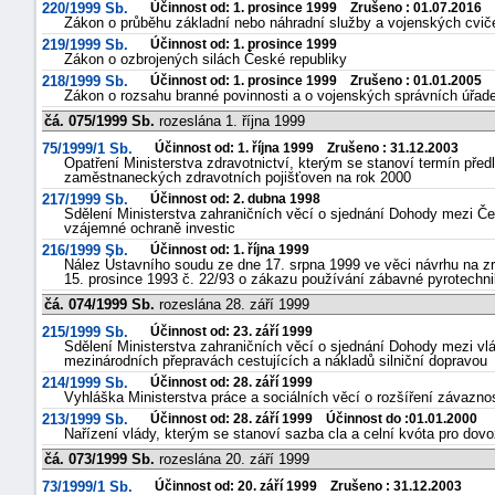
220/1999 Sb.
Účinnost od: 1. prosince 1999 Zrušeno : 01.07.2016
Zákon o průběhu základní nebo náhradní služby a vojenských cvič
219/1999 Sb.
Účinnost od: 1. prosince 1999
Zákon o ozbrojených silách České republiky
218/1999 Sb.
Účinnost od: 1. prosince 1999 Zrušeno : 01.01.2005
Zákon o rozsahu branné povinnosti a o vojenských správních úřad
čá. 075/1999 Sb.
rozeslána 1. října 1999
75/1999/1 Sb.
Účinnost od: 1. října 1999 Zrušeno : 31.12.2003
Opatření Ministerstva zdravotnictví, kterým se stanoví termín před
zaměstnaneckých zdravotních pojišťoven na rok 2000
217/1999 Sb.
Účinnost od: 2. dubna 1998
Sdělení Ministerstva zahraničních věcí o sjednání Dohody mezi Č
vzájemné ochraně investic
216/1999 Sb.
Účinnost od: 1. října 1999
Nález Ústavního soudu ze dne 17. srpna 1999 ve věci návrhu na 
15. prosince 1993 č. 22/93 o zákazu používání zábavné pyrotechn
čá. 074/1999 Sb.
rozeslána 28. září 1999
215/1999 Sb.
Účinnost od: 23. září 1999
Sdělení Ministerstva zahraničních věcí o sjednání Dohody mezi vl
mezinárodních přepravách cestujících a nákladů silniční dopravou
214/1999 Sb.
Účinnost od: 28. září 1999
Vyhláška Ministerstva práce a sociálních věcí o rozšíření závazno
213/1999 Sb.
Účinnost od: 28. září 1999 Účinnost do :01.01.2000
Nařízení vlády, kterým se stanoví sazba cla a celní kvóta pro dovo
čá. 073/1999 Sb.
rozeslána 20. září 1999
73/1999/1 Sb.
Účinnost od: 20. září 1999 Zrušeno : 31.12.2003