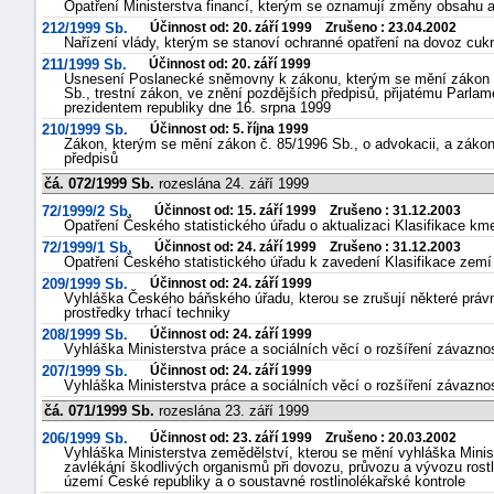
Opatření Ministerstva financí, kterým se oznamují změny obsahu a 
212/1999 Sb.
Účinnost od: 20. září 1999 Zrušeno : 23.04.2002
Nařízení vlády, kterým se stanoví ochranné opatření na dovoz cuk
211/1999 Sb.
Účinnost od: 20. září 1999
Usnesení Poslanecké sněmovny k zákonu, kterým se mění zákon č.
Sb., trestní zákon, ve znění pozdějších předpisů, přijatému Parl
prezidentem republiky dne 16. srpna 1999
210/1999 Sb.
Účinnost od: 5. října 1999
Zákon, kterým se mění zákon č. 85/1996 Sb., o advokacii, a zákon 
předpisů
čá. 072/1999 Sb.
rozeslána 24. září 1999
72/1999/2 Sb.
Účinnost od: 15. září 1999 Zrušeno : 31.12.2003
Opatření Českého statistického úřadu o aktualizaci Klasifikace k
72/1999/1 Sb.
Účinnost od: 24. září 1999 Zrušeno : 31.12.2003
Opatření Českého statistického úřadu k zavedení Klasifikace z
209/1999 Sb.
Účinnost od: 24. září 1999
Vyhláška Českého báňského úřadu, kterou se zrušují některé právn
prostředky trhací techniky
208/1999 Sb.
Účinnost od: 24. září 1999
Vyhláška Ministerstva práce a sociálních věcí o rozšíření závazno
207/1999 Sb.
Účinnost od: 24. září 1999
Vyhláška Ministerstva práce a sociálních věcí o rozšíření závazno
čá. 071/1999 Sb.
rozeslána 23. září 1999
206/1999 Sb.
Účinnost od: 23. září 1999 Zrušeno : 20.03.2002
Vyhláška Ministerstva zemědělství, kterou se mění vyhláška Minist
zavlékání škodlivých organismů při dovozu, průvozu a vývozu rostlin
území České republiky a o soustavné rostlinolékařské kontrole