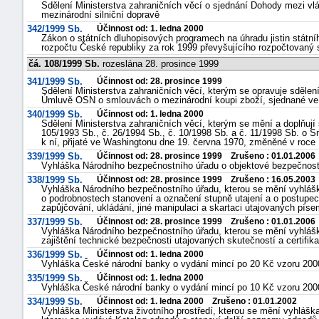
Sdělení Ministerstva zahraničních věcí o sjednání Dohody mezi vl
mezinárodní silniční dopravě
"náhradě
342/1999 Sb.
Účinnost od: 1. ledna 2000
škod"
Zákon o státních dluhopisových programech na úhradu jistin státní
rozpočtu České republiky za rok 1999 převyšujícího rozpočtovaný
čá. 108/1999 Sb.
rozeslána 28. prosince 1999
341/1999 Sb.
Účinnost od: 28. prosince 1999
Sdělení Ministerstva zahraničních věcí, kterým se opravuje sdělení
Úmluvě OSN o smlouvách o mezinárodní koupi zboží, sjednané ve 
340/1999 Sb.
Účinnost od: 1. ledna 2000
Sdělení Ministerstva zahraničních věcí, kterým se mění a doplňují 
105/1993 Sb., č. 26/1994 Sb., č. 10/1998 Sb. a č. 11/1998 Sb. o 
k ní, přijaté ve Washingtonu dne 19. června 1970, změněné v roce
339/1999 Sb.
Účinnost od: 28. prosince 1999 Zrušeno : 01.01.2006
Vyhláška Národního bezpečnostního úřadu o objektové bezpečnost
338/1999 Sb.
Účinnost od: 28. prosince 1999 Zrušeno : 16.05.2003
Vyhláška Národního bezpečnostního úřadu, kterou se mění vyhláš
o podrobnostech stanovení a označení stupně utajení a o postupech 
zapůjčování, ukládání, jiné manipulaci a skartaci utajovaných píse
337/1999 Sb.
Účinnost od: 28. prosince 1999 Zrušeno : 01.01.2006
Vyhláška Národního bezpečnostního úřadu, kterou se mění vyhlášk
zajištění technické bezpečnosti utajovaných skutečností a certifik
336/1999 Sb.
Účinnost od: 1. ledna 2000
Vyhláška České národní banky o vydání mincí po 20 Kč vzoru 200
335/1999 Sb.
Účinnost od: 1. ledna 2000
Vyhláška České národní banky o vydání mincí po 10 Kč vzoru 200
334/1999 Sb.
Účinnost od: 1. ledna 2000 Zrušeno : 01.01.2002
Vyhláška Ministerstva životního prostředí, kterou se mění vyhláška