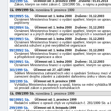
302/1999 Sb.
Účinnost od: 3. prosince 1999 Zrušeno : 01.01.2014
Zákon, kterým se mění zákon č. 116/1990 Sb., o nájmu a podnájmu
čá. 099/1999 Sb.
rozeslána 9. prosince 1999
99/1999/5 Sb.
Účinnost od: 1. ledna 2000 Zrušeno : 31.12.2003
Oznámení Ministerstva financí o vydání opatření, kterým se uprav
pojišťovny
99/1999/4 Sb.
Účinnost od: 1. ledna 2000 Zrušeno : 31.12.2003
Oznámení Ministerstva financí o vydání opatření, kterým se uprav
organizací a u jiných drobných organizací účtujících v soustavě j
99/1999/3 Sb.
Účinnost od: 1. ledna 2000 Zrušeno : 31.12.2003
Oznámení Ministerstva financí o vydání opatření, kterým se upravují
občanská sdružení a jiné nevýdělečné organizace
99/1999/2 Sb.
Účinnost od: 1. ledna 2000 Zrušeno : 31.12.2003
Oznámení Ministerstva financí o vydání opatření, kterým se uprav
a příspěvkové organizace a obce
99/1999/1 Sb.
Účinnost od: 1. ledna 2000 Zrušeno : 31.12.2003
Oznámení Ministerstva financí o vydání opatření, kterým se upravu
301/1999 Sb.
Účinnost od: 27. září 1999
Sdělení Ministerstva zahraničních věcí o sjednání Smlouvy mezi vl
zamezení dvojího zdanění a zabránění daňovému úniku v oboru dan
300/1999 Sb.
Účinnost od: 9. prosince 1999
Vyhláška Ministerstva dopravy a spojů, kterou se mění vyhláška Mi
se provádí zákon o pozemních komunikacích
čá. 098/1999 Sb.
rozeslána 1. prosince 1999
98/1999/1 Sb.
Účinnost od: 1. prosince 1999
Redakční sdělení o opravě chyb ve vyhláškách č. 281/1999 Sb. a 
299/1999 Sb.
Účinnost od: 8. listopadu 1999