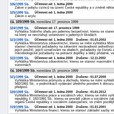
326/1999 Sb.
Účinnost od: 1. ledna 2000
Zákon o pobytu cizinců na území České republiky a o změně někt
325/1999 Sb.
Účinnost od: 1. ledna 2000
Zákon o azylu
čá. 105/1999 Sb.
rozeslána 17. prosince 1999
324/1999 Sb.
Účinnost od: 17. prosince 1999
Vyhláška Státního úřadu pro jadernou bezpečnost, kterou se stanov
na který se nevztahují ustanovení o jaderných škodách
323/1999 Sb.
Účinnost od: 1. ledna 2000 Zrušeno : 01.03.2002
Vyhláška Ministerstva zdravotnictví, kterou se mění vyhláška Minis
stanoví chemické požadavky na zdravotní nezávadnost jednotlivýc
jejich použití, jejich označování na obalech, požadavky na čistotu a
mikrobiologické požadavky na potravní doplňky a látky přídatné, v
322/1999 Sb.
Účinnost od: 1. ledna 2000 Zrušeno : 12.11.2002
Vyhláška Ministerstva zdravotnictví, kterou se stanoví maximální l
surovinách
čá. 104/1999 Sb.
rozeslána 15. prosince 1999
321/1999 Sb.
Účinnost od: 1. ledna 2000 Zrušeno : 01.07.2000
Vyhláška Ministerstva průmyslu a obchodu, kterou se mění vyhlášk
560/1991 Sb., o podmínkách vydávání úředního povolení k dovozu 
předpisů
320/1999 Sb.
Účinnost od: 1. ledna 2000 Zrušeno : 01.01.2012
Vyhláška Ministerstva práce a sociálních věcí, kterou se mění vyh
republiky č. 182/1991 Sb., kterou se provádí zákon o sociálním z
orgánů České republiky v sociálním zabezpečení, ve znění pozdějš
319/1999 Sb.
Účinnost od: 1. ledna 2000 Zrušeno : 01.01.2001
Vyhláška Ministerstva financí, kterou se stanoví základní sazby s