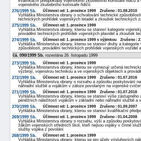
kvalifikační předpoklady vojenského zkušebního komisaře řidičů a
vojenského zkušebního komisaře řidičů
276/1999 Sb.
Účinnost od: 1. prosince 1999 Zrušeno : 01.08.2010
Vyhláška Ministerstva obrany o schvalování technické způsobilosti
technických prohlídek vojenských letadel a zkoušek technických za
275/1999 Sb.
Účinnost od: 1. prosince 1999
Vyhláška Ministerstva obrany, kterou se stanoví kategorie vojenský
provádění technických prohlídek vojenských plavidel a zkoušek te
274/1999 Sb.
Účinnost od: 1. prosince 1999 s výjimkou Zrušeno : 2
Vyhláška Ministerstva obrany, kterou se stanoví druhy a kategorie 
způsobilosti, provádění technických prohlídek vojenských vozidel 
čá. 090/1999 Sb.
rozeslána 26. listopadu 1999
273/1999 Sb.
Účinnost od: 1. prosince 1999
Vyhláška Ministerstva obrany, kterou se vymezují určená technická
výzbrojí, vojenskou technikou a ve vojenských objektech a provád
272/1999 Sb.
Účinnost od: 1. prosince 1999 Zrušeno : 01.07.2016
Vyhláška Ministerstva obrany o rozsahu a způsobu poskytování nat
náhradní službě a vojákům v záloze povolaným na vojenské cvičen
271/1999 Sb.
Účinnost od: 1. prosince 1999 Zrušeno : 01.07.2016
Vyhláška Ministerstva obrany, kterou se stanoví výše zástupného 
peněžních náležitostí vojákům v základní nebo náhradní službě a
270/1999 Sb.
Účinnost od: 1. prosince 1999 Zrušeno : 01.09.2007
Vyhláška Ministerstva obrany, kterou se stanoví kvalifikační předp
269/1999 Sb.
Účinnost od: 1. prosince 1999 Zrušeno : 01.04.2008
Vyhláška Ministerstva obrany o rozsahu, výši a způsobu poskytován
žákům vojenských středních škol, kteří nejsou vojáky v činné služ
služby vojáka z povolání
268/1999 Sb.
Účinnost od: 1. prosince 1999
Vyhláška Ministerstva obrany, kterou se pro účely výsluhových ná