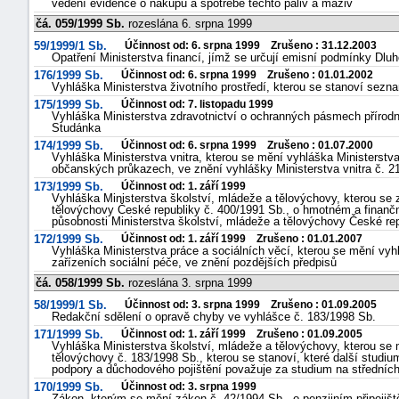
vedení evidence o nákupu a spotřebě těchto paliv a maziv
čá. 059/1999 Sb.
rozeslána 6. srpna 1999
59/1999/1 Sb.
Účinnost od: 6. srpna 1999 Zrušeno : 31.12.2003
Opatření Ministerstva financí, jímž se určují emisní podmínky Dlu
176/1999 Sb.
Účinnost od: 6. srpna 1999 Zrušeno : 01.01.2002
Vyhláška Ministerstva životního prostředí, kterou se stanoví sezna
175/1999 Sb.
Účinnost od: 7. listopadu 1999
Vyhláška Ministerstva zdravotnictví o ochranných pásmech přírodn
Studánka
174/1999 Sb.
Účinnost od: 6. srpna 1999 Zrušeno : 01.07.2000
Vyhláška Ministerstva vnitra, kterou se mění vyhláška Ministerstva
občanských průkazech, ve znění vyhlášky Ministerstva vnitra č. 2
173/1999 Sb.
Účinnost od: 1. září 1999
Vyhláška Ministerstva školství, mládeže a tělovýchovy, kterou se 
tělovýchovy České republiky č. 400/1991 Sb., o hmotném a finanč
působnosti Ministerstva školství, mládeže a tělovýchovy České rep
172/1999 Sb.
Účinnost od: 1. září 1999 Zrušeno : 01.01.2007
Vyhláška Ministerstva práce a sociálních věcí, kterou se mění vyh
zařízeních sociální péče, ve znění pozdějších předpisů
čá. 058/1999 Sb.
rozeslána 3. srpna 1999
58/1999/1 Sb.
Účinnost od: 3. srpna 1999 Zrušeno : 01.09.2005
Redakční sdělení o opravě chyby ve vyhlášce č. 183/1998 Sb.
171/1999 Sb.
Účinnost od: 1. září 1999 Zrušeno : 01.09.2005
Vyhláška Ministerstva školství, mládeže a tělovýchovy, kterou se 
tělovýchovy č. 183/1998 Sb., kterou se stanoví, které další studiu
podpory a důchodového pojištění považuje za studium na středníc
170/1999 Sb.
Účinnost od: 3. srpna 1999
Zákon, kterým se mění zákon č. 42/1994 Sb., o penzijním připoji