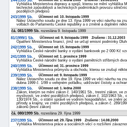
244/1999 Sb.
Účinnost od: 1. ledna 2000 Zrušeno : 28.08.2001
Vyhláška Ministerstva dopravy a spojů, kterou se mění vyhláška M
technické způsobilosti a technických podmínkách provozu silničn
pozdějších předpisů
243/1999 Sb.
Účinnost od: 10. listopadu 1999
Nález Ústavního soudu ze dne 13. října 1999 ve věci návrhu na zruš
volbách do Parlamentu České republiky a o změně a doplnění někt
čá. 081/1999 Sb.
rozeslána 9. listopadu 1999
81/1999/1 Sb.
Účinnost od: 9. listopadu 1999 Zrušeno : 31.12.2003
Opatření Ministerstva financí, jímž se určují emisní podmínky Dlu
242/1999 Sb.
Účinnost od: 15. listopadu 1999
Vyhláška České národní banky o vydání bankovek po 2 000 Kč vz
241/1999 Sb.
Účinnost od: 1. prosince 1999
Vyhláška České národní banky o vydání pamětních stříbrných dvouti
240/1999 Sb.
Účinnost od: 31. prosince 1999
Vyhláška Ministerstva průmyslu a obchodu, kterou se zrušují někte
239/1999 Sb.
Účinnost od: 9. listopadu 1999
Nález Ústavního soudu ze dne 19. října 1999 ve věci návrhu na zr
dubna 1999 č. 1/99 o veřejném pořádku, udržování čistoty a ochran
238/1999 Sb.
Účinnost od: 1. ledna 2000
Zákon, kterým se mění zákon č. 140/1961 Sb., trestní zákon, ve z
myslivosti, ve znění pozdějších předpisů, zákon č. 102/1963 Sb., o
130/1974 Sb., o státní správě ve vodním hospodářství, ve znění p
přírody a krajiny, ve znění pozdějších předpisů, a zákon č. 289/19
zákonů (lesní zákon)
čá. 080/1999 Sb.
rozeslána 29. října 1999
237/1999 Sb.
Účinnost od: 29. října 1999 Zrušeno : 14.08.2000
Vyhláška Ministerstva práce a sociálních věcí o rozšíření závazno