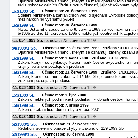
Opatření Ministerstva financí, kterým se mění opatření Ministerstv
sídla poboček celních úřadů a okruh činností, jejichž výkonem byl
163/1999 Sb.
Účinnost od: 26. července 1999
Sdělení Ministerstva zahraničních věcí o sjednání Evropské doho
mezinárodního významu (AGN)
162/1999 Sb.
Účinnost od: 28. července 1999
Nález Ústavního soudu ze dne 8. června 1999 ve věci návrhu na 
6/1996 ze dne 11. července 1996 o některých opatřeních k zajištěn
čá. 054/1999 Sb.
rozeslána 23. července 1999
54/1999/1 Sb.
Účinnost od: 23. července 1999 Zrušeno : 01.01.200
Opatření Ministerstva financí, kterým se oznamují změny obsahu a 
161/1999 Sb.
Účinnost od: 1. ledna 2000 Zrušeno : 01.01.2018
Zákon, kterým se vyhlašuje Národní park České Švýcarsko, a mění
krajiny, ve znění pozdějších předpisů
160/1999 Sb.
Účinnost od: 23. července 1999 Zrušeno : 14.03.2000
Zákon, kterým se mění zákon č. 81/1966 Sb., o periodickém tisku 
ve znění pozdějších předpisů
čá. 053/1999 Sb.
rozeslána 23. července 1999
159/1999 Sb.
Účinnost od: 1. října 2000
Zákon o některých podmínkách podnikání v oblasti cestovního ruc
158/1999 Sb.
Účinnost od: 7. srpna 1999
Zákon o sčítání lidu, domů a bytů v roce 2001
čá. 052/1999 Sb.
rozeslána 21. července 1999
52/1999/2 Sb.
Účinnost od: 21. července 1999
Redakční sdělení o opravě chyby v zákonu č. 129/1999 Sb.
52/1999/1 Sb.
Účinnost od: 30. června 1999