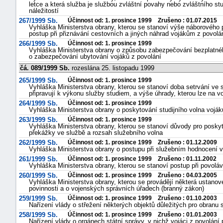
letce a která služba je službou zvláštní povahy nebo zvláštního s
náležitostí
267/1999 Sb.
Účinnost od: 1. prosince 1999 Zrušeno : 01.07.2015
Vyhláška Ministerstva obrany, kterou se stanoví výše náborového p
postup při přiznávání cestovních a jiných náhrad vojákům z povolá
266/1999 Sb.
Účinnost od: 1. prosince 1999
Vyhláška Ministerstva obrany o způsobu zabezpečování bezplatného
o zabezpečování ubytování vojáků z povolání
čá. 089/1999 Sb.
rozeslána 25. listopadu 1999
265/1999 Sb.
Účinnost od: 1. prosince 1999
Vyhláška Ministerstva obrany, kterou se stanoví doba setrvání ve 
připravují k výkonu služby studiem, a výše úhrady, kterou lze na 
264/1999 Sb.
Účinnost od: 1. prosince 1999
Vyhláška Ministerstva obrany o poskytování studijního volna vojá
263/1999 Sb.
Účinnost od: 1. prosince 1999
Vyhláška Ministerstva obrany, kterou se stanoví důvody pro posky
překážky ve službě a rozsah služebního volna
262/1999 Sb.
Účinnost od: 1. prosince 1999 Zrušeno : 01.12.2009
Vyhláška Ministerstva obrany o postupu při služebním hodnocení vo
261/1999 Sb.
Účinnost od: 1. prosince 1999 Zrušeno : 01.11.2002
Vyhláška Ministerstva obrany, kterou se stanoví postup při povolá
260/1999 Sb.
Účinnost od: 1. prosince 1999 Zrušeno : 04.03.2005
Vyhláška Ministerstva obrany, kterou se provádějí některá ustano
povinnosti a o vojenských správních úřadech (branný zákon)
259/1999 Sb.
Účinnost od: 1. prosince 1999 Zrušeno : 01.10.2003
Nařízení vlády o střežení některých objektů důležitých pro obranu 
258/1999 Sb.
Účinnost od: 1. prosince 1999 Zrušeno : 01.01.2003
Nařízení vlády o orgánech státní správy, v nichž vojáci z povolání