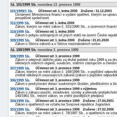
čá. 101/1999 Sb.
rozeslána 13. prosince 1999
101/1999/1 Sb.
Účinnost od: 1. ledna 2000 Zrušeno : 31.12.2003
Oznámení Ministerstva financí o vydání opatření, kterým se uprav
prospěšné společnosti
311/1999 Sb.
Účinnost od: 1. ledna 2000
Zákon, kterým se mění zákon č. 531/1990 Sb., o územních finančn
310/1999 Sb.
Účinnost od: 1. ledna 2000
Zákon o pobytu ozbrojených sil jiných států na území České republ
309/1999 Sb.
Účinnost od: 1. ledna 2000 Zrušeno : 01.01.2020
Zákon o Sbírce zákonů a o Sbírce mezinárodních smluv
čá. 100/1999 Sb.
rozeslána 3. prosince 1999
308/1999 Sb.
Účinnost od: 3. prosince 1999
Zákon o odejmutí dalšího platu za druhé pololetí roku 1999 a za dru
některých státních orgánů, soudcům, státním zástupcům a členům 
307/1999 Sb.
Účinnost od: 3. prosince 1999
Zákon, kterým se mění zákon č. 168/1999 Sb., o pojištění odpově
změně některých souvisejících zákonů (zákon o pojištění odpovědn
306/1999 Sb.
Účinnost od: 3. prosince 1999
Zákon o poskytování dotací soukromým školám, předškolním a šk
305/1999 Sb.
Účinnost od: 3. prosince 1999 s výjimkou
Zákon o zákazu použití, skladování, výroby a převodu protipěchotn
140/1961 Sb., trestní zákon, ve znění pozdějších předpisů
304/1999 Sb.
Účinnost od: 3. prosince 1999 Zrušeno : 27.04.2001
Zákon o opatřeních ve vztahu ke Svazové republice Jugoslávii
303/1999 Sb.
Účinnost od: 3. prosince 1999 Zrušeno : 27.02.2006
Zákon, kterým se mění zákon č. 78/1997 Sb., o opatřeních ve vzta