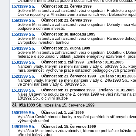
Oznámení Ministerstva práce a sociálních věcí o uložení dodatků
157/1999 Sb.
Účinnost od: 22. června 1999
Sdělení Ministerstva zahraničních věcí o sjednání Protokolu o sp
České republiky a Ministerstvem zahraničních věcí Běloruské repu
156/1999 Sb.
Účinnost od: 21. června 1999
Sdělení Ministerstva zahraničních věcí o sjednání Dohody mezi vl
podpoře a ochraně investic
155/1999 Sb.
Účinnost od: 30. listopadu 1995
Sdělení Ministerstva zahraničních věcí o sjednání Rámcové dohody
Evropskou investiční bankou
154/1999 Sb.
Účinnost od: 15. dubna 1999
Sdělení Ministerstva zahraničních věcí o sjednání Dodatku k Doh
federace o spolupráci v oblasti jaderné energetiky uzavřené 4. pro
153/1999 Sb.
Účinnost od: 1. září 1999 Zrušeno : 01.01.2005
Nařízení vlády, kterým se mění nařízení vlády č. 68/1997 Sb., kte
míra povinnosti výchovné práce ostatních pedagogických pracovní
152/1999 Sb.
Účinnost od: 21. července 1999 Zrušeno : 01.01.2006
Nařízení vlády, kterým se mění nařízení vlády č. 246/1998 Sb., k
ve znění nařízení vlády č. 89/1999 Sb.
151/1999 Sb.
Účinnost od: 31. prosince 1999 Zrušeno : 01.01.2005
Nález Ústavního soudu ze dne 2. června 1999 ve věci návrhu na zru
18/1992 Sb., o civilní službě
čá. 051/1999 Sb.
rozeslána 15. července 1999
150/1999 Sb.
Účinnost od: 1. září 1999
Vyhláška České národní banky o vydání pamětních stříbrných dvo
výtvarných umění
149/1999 Sb.
Účinnost od: 15. července 1999
Vyhláška Ministerstva zdravotnictví, kterou se prohlašuje ložisko p
přírodní léčivý zdroj