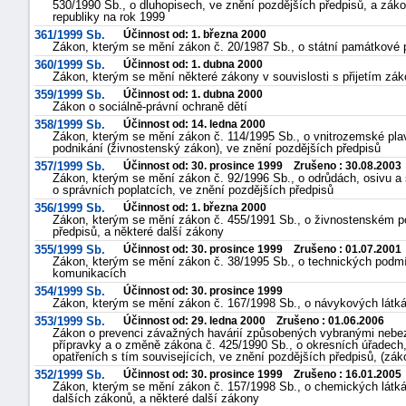
530/1990 Sb., o dluhopisech, ve znění pozdějších předpisů, a zák
republiky na rok 1999
361/1999 Sb.
Účinnost od: 1. března 2000
Zákon, kterým se mění zákon č. 20/1987 Sb., o státní památkové 
360/1999 Sb.
Účinnost od: 1. dubna 2000
Zákon, kterým se mění některé zákony v souvislosti s přijetím zák
359/1999 Sb.
Účinnost od: 1. dubna 2000
Zákon o sociálně-právní ochraně dětí
358/1999 Sb.
Účinnost od: 14. ledna 2000
Zákon, kterým se mění zákon č. 114/1995 Sb., o vnitrozemské pla
podnikání (živnostenský zákon), ve znění pozdějších předpisů
357/1999 Sb.
Účinnost od: 30. prosince 1999 Zrušeno : 30.08.2003
Zákon, kterým se mění zákon č. 92/1996 Sb., o odrůdách, osivu a 
o správních poplatcích, ve znění pozdějších předpisů
356/1999 Sb.
Účinnost od: 1. března 2000
Zákon, kterým se mění zákon č. 455/1991 Sb., o živnostenském po
předpisů, a některé další zákony
355/1999 Sb.
Účinnost od: 30. prosince 1999 Zrušeno : 01.07.2001
Zákon, kterým se mění zákon č. 38/1995 Sb., o technických podmí
komunikacích
354/1999 Sb.
Účinnost od: 30. prosince 1999
Zákon, kterým se mění zákon č. 167/1998 Sb., o návykových látk
+náhrady
353/1999 Sb.
Účinnost od: 29. ledna 2000 Zrušeno : 01.06.2006
Zákon o prevenci závažných havárií způsobených vybranými neb
přípravky a o změně zákona č. 425/1990 Sb., o okresních úřadech, 
opatřeních s tím souvisejících, ve znění pozdějších předpisů, (zák
352/1999 Sb.
Účinnost od: 30. prosince 1999 Zrušeno : 16.01.2005
Zákon, kterým se mění zákon č. 157/1998 Sb., o chemických látk
dalších zákonů, a některé další zákony