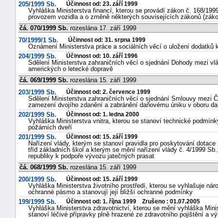
205/1999 Sb.
Účinnost od: 23. září 1999
Vyhláška Ministerstva financí, kterou se provádí zákon č. 168/199
provozem vozidla a o změně některých souvisejících zákonů (zákon
čá. 070/1999 Sb.
rozeslána 17. září 1999
70/1999/1 Sb.
Účinnost od: 31. srpna 1999
Oznámení Ministerstva práce a sociálních věcí o uložení dodatků
204/1999 Sb.
Účinnost od: 10. září 1996
Sdělení Ministerstva zahraničních věcí o sjednání Dohody mezi vl
amerických o letecké dopravě
čá. 069/1999 Sb.
rozeslána 15. září 1999
203/1999 Sb.
Účinnost od: 2. července 1999
Sdělení Ministerstva zahraničních věcí o sjednání Smlouvy mezi Č
zamezení dvojího zdanění a zabránění daňovému úniku v oboru dan
202/1999 Sb.
Účinnost od: 1. ledna 2000
Vyhláška Ministerstva vnitra, kterou se stanoví technické podmínk
požárních dveří
201/1999 Sb.
Účinnost od: 15. září 1999
Nařízení vlády, kterým se stanoví pravidla pro poskytování dotace
tříd základních škol a kterým se mění nařízení vlády č. 4/1999 Sb
republiky k podpoře vývozu jatečných prasat
čá. 068/1999 Sb.
rozeslána 15. září 1999
200/1999 Sb.
Účinnost od: 15. září 1999
Vyhláška Ministerstva životního prostředí, kterou se vyhlašuje náro
ochranné pásmo a stanovují její bližší ochranné podmínky
199/1999 Sb.
Účinnost od: 1. října 1999 Zrušeno : 01.07.2005
Vyhláška Ministerstva zdravotnictví, kterou se mění vyhláška Minis
stanoví léčivé přípravky plně hrazené ze zdravotního pojištění a vý