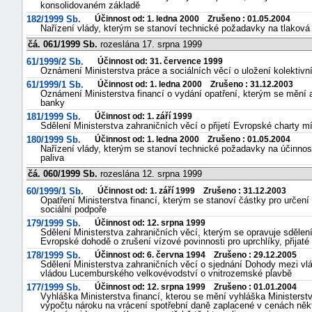
konsolidovaném základě
182/1999 Sb.
Účinnost od: 1. ledna 2000 Zrušeno : 01.05.2004
Nařízení vlády, kterým se stanoví technické požadavky na tlaková 
čá. 061/1999 Sb.
rozeslána 17. srpna 1999
61/1999/2 Sb.
Účinnost od: 31. července 1999
Oznámení Ministerstva práce a sociálních věcí o uložení kolektiv
61/1999/1 Sb.
Účinnost od: 1. ledna 2000 Zrušeno : 31.12.2003
Oznámení Ministerstva financí o vydání opatření, kterým se mění 
banky
181/1999 Sb.
Účinnost od: 1. září 1999
Sdělení Ministerstva zahraničních věcí o přijetí Evropské charty 
180/1999 Sb.
Účinnost od: 1. ledna 2000 Zrušeno : 01.05.2004
Nařízení vlády, kterým se stanoví technické požadavky na účinnost
paliva
čá. 060/1999 Sb.
rozeslána 12. srpna 1999
60/1999/1 Sb.
Účinnost od: 1. září 1999 Zrušeno : 31.12.2003
Opatření Ministerstva financí, kterým se stanoví částky pro určen
sociální podpoře
179/1999 Sb.
Účinnost od: 12. srpna 1999
Sdělení Ministerstva zahraničních věcí, kterým se opravuje sdělení
Evropské dohodě o zrušení vízové povinnosti pro uprchlíky, přijat
178/1999 Sb.
Účinnost od: 6. června 1994 Zrušeno : 29.12.2005
Sdělení Ministerstva zahraničních věcí o sjednání Dohody mezi vl
vládou Lucemburského velkovévodství o vnitrozemské plavbě
177/1999 Sb.
Účinnost od: 12. srpna 1999 Zrušeno : 01.01.2004
Vyhláška Ministerstva financí, kterou se mění vyhláška Ministerst
výpočtu nároku na vrácení spotřební daně zaplacené v cenách někt