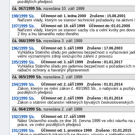
pozdějších předpisů
čá. 067/1999 Sb.
rozeslána 10. září 1999
198/1999 Sb.
Účinnost od: 1. ledna 2000 Zrušeno : 15.06.2001
Nařízení vlády, kterým se stanoví technické požadavky na aktivní 
197/1999 Sb.
Účinnost od: 10. září 1999 Účinnost do :01.01.2000
Nařízení vlády, kterým se stanoví sazby cla a celní kvóty pro do
2 litry a lnu lámaného nebo třeného
čá. 066/1999 Sb.
rozeslána 3. září 1999
196/1999 Sb.
Účinnost od: 3. září 1999 Zrušeno : 17.06.2003
Vyhláška Státního úřadu pro jadernou bezpečnost o vyřazování ja
velmi významnými zdroji ionizujícího záření z provozu
195/1999 Sb.
Účinnost od: 3. září 1999 Zrušeno : 01.01.2017
Vyhláška Státního úřadu pro jadernou bezpečnost o požadavcích na 
radiační ochrany a havarijní připravenosti
čá. 065/1999 Sb.
rozeslána 2. září 1999
194/1999 Sb.
Účinnost od: 2. září 1999 Zrušeno : 01.01.2014
Zákon, kterým se mění zákon č. 40/1993 Sb., o nabývání a pozbývá
pozdějších předpisů
193/1999 Sb.
Účinnost od: 2. září 1999 Zrušeno : 01.01.2014
Zákon o státním občanství některých bývalých československých 
čá. 064/1999 Sb.
rozeslána 2. září 1999
192/1999 Sb.
Účinnost od: 17. září 1999
Nález Ústavního soudu ze dne 16. června 1999 ve věci návrhu na z
práce, ve znění pozdějších předpisů
191/1999 Sb.
Účinnost od: 1. prosince 1999 Zrušeno : 01.01.2015
Zákon o opatřeních týkajících se dovozu, vývozu a zpětného vývo