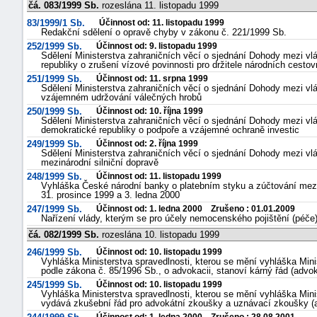
čá. 083/1999 Sb.
rozeslána 11. listopadu 1999
83/1999/1 Sb.
Účinnost od: 11. listopadu 1999
Redakční sdělení o opravě chyby v zákonu č. 221/1999 Sb.
252/1999 Sb.
Účinnost od: 9. listopadu 1999
Sdělení Ministerstva zahraničních věcí o sjednání Dohody mezi v
republiky o zrušení vízové povinnosti pro držitele národních cesto
251/1999 Sb.
Účinnost od: 11. srpna 1999
Sdělení Ministerstva zahraničních věcí o sjednání Dohody mezi vl
vzájemném udržování válečných hrobů
250/1999 Sb.
Účinnost od: 10. října 1999
Sdělení Ministerstva zahraničních věcí o sjednání Dohody mezi vl
demokratické republiky o podpoře a vzájemné ochraně investic
249/1999 Sb.
Účinnost od: 2. října 1999
Sdělení Ministerstva zahraničních věcí o sjednání Dohody mezi vl
mezinárodní silniční dopravě
248/1999 Sb.
Účinnost od: 11. listopadu 1999
Vyhláška České národní banky o platebním styku a zúčtování mez
31. prosince 1999 a 3. ledna 2000
247/1999 Sb.
Účinnost od: 1. ledna 2000 Zrušeno : 01.01.2009
Nařízení vlády, kterým se pro účely nemocenského pojištění (péče
čá. 082/1999 Sb.
rozeslána 10. listopadu 1999
246/1999 Sb.
Účinnost od: 10. listopadu 1999
Vyhláška Ministerstva spravedlnosti, kterou se mění vyhláška Mini
podle zákona č. 85/1996 Sb., o advokacii, stanoví kárný řád (advok
245/1999 Sb.
Účinnost od: 10. listopadu 1999
Vyhláška Ministerstva spravedlnosti, kterou se mění vyhláška Mini
vydává zkušební řád pro advokátní zkoušky a uznávací zkoušky (a