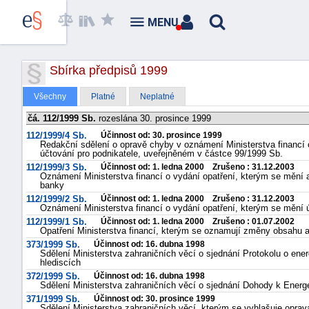
MENU
Sbírka předpisů 1999
Všechny
Platné
Neplatné
čá. 112/1999 Sb.
rozeslána 30. prosince 1999
112/1999/4 Sb.
Účinnost od: 30. prosince 1999
Redakční sdělení o opravě chyby v oznámení Ministerstva financí 
účtování pro podnikatele, uveřejněném v částce 99/1999 Sb.
112/1999/3 Sb.
Účinnost od: 1. ledna 2000 Zrušeno : 31.12.2003
Oznámení Ministerstva financí o vydání opatření, kterým se mění 
banky
112/1999/2 Sb.
Účinnost od: 1. ledna 2000 Zrušeno : 31.12.2003
Oznámení Ministerstva financí o vydání opatření, kterým se mění 
112/1999/1 Sb.
Účinnost od: 1. ledna 2000 Zrušeno : 01.07.2002
Opatření Ministerstva financí, kterým se oznamují změny obsahu a 
373/1999 Sb.
Účinnost od: 16. dubna 1998
Sdělení Ministerstva zahraničních věcí o sjednání Protokolu o ene
hlediscích
372/1999 Sb.
Účinnost od: 16. dubna 1998
Sdělení Ministerstva zahraničních věcí o sjednání Dohody k Energe
371/1999 Sb.
Účinnost od: 30. prosince 1999
Sdělení Ministerstva zahraničních věcí, kterým se vyhlašuje opr