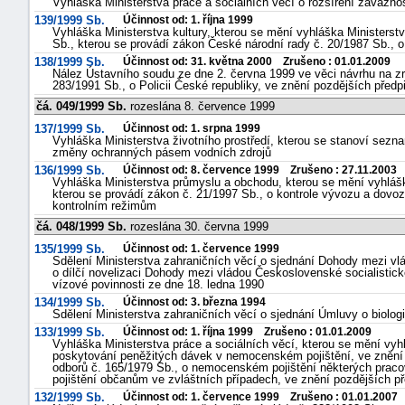
Vyhláška Ministerstva práce a sociálních věcí o rozšíření závazno
139/1999 Sb.
Účinnost od: 1. října 1999
Vyhláška Ministerstva kultury, kterou se mění vyhláška Ministerstv
Sb., kterou se provádí zákon České národní rady č. 20/1987 Sb., o
138/1999 Sb.
Účinnost od: 31. května 2000 Zrušeno : 01.01.2009
Nález Ústavního soudu ze dne 2. června 1999 ve věci návrhu na zru
283/1991 Sb., o Policii České republiky, ve znění pozdějších předp
čá. 049/1999 Sb.
rozeslána 8. července 1999
137/1999 Sb.
Účinnost od: 1. srpna 1999
Vyhláška Ministerstva životního prostředí, kterou se stanoví sez
změny ochranných pásem vodních zdrojů
136/1999 Sb.
Účinnost od: 8. července 1999 Zrušeno : 27.11.2003
Vyhláška Ministerstva průmyslu a obchodu, kterou se mění vyhláš
kterou se provádí zákon č. 21/1997 Sb., o kontrole vývozu a dovoz
kontrolním režimům
čá. 048/1999 Sb.
rozeslána 30. června 1999
135/1999 Sb.
Účinnost od: 1. července 1999
Sdělení Ministerstva zahraničních věcí o sjednání Dohody mezi v
o dílčí novelizaci Dohody mezi vládou Československé socialistic
vízové povinnosti ze dne 18. ledna 1990
134/1999 Sb.
Účinnost od: 3. března 1994
Sdělení Ministerstva zahraničních věcí o sjednání Úmluvy o biolog
133/1999 Sb.
Účinnost od: 1. října 1999 Zrušeno : 01.01.2009
Vyhláška Ministerstva práce a sociálních věcí, kterou se mění vyh
poskytování peněžitých dávek v nemocenském pojištění, ve znění 
odborů č. 165/1979 Sb., o nemocenském pojištění některých pra
pojištění občanům ve zvláštních případech, ve znění pozdějších p
132/1999 Sb.
Účinnost od: 1. července 1999 Zrušeno : 01.01.2007