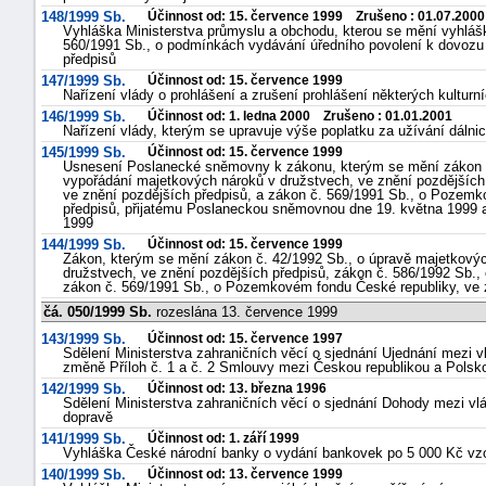
148/1999 Sb.
Účinnost od: 15. července 1999 Zrušeno : 01.07.2000
Vyhláška Ministerstva průmyslu a obchodu, kterou se mění vyhlášk
560/1991 Sb., o podmínkách vydávání úředního povolení k dovozu 
předpisů
147/1999 Sb.
Účinnost od: 15. července 1999
Nařízení vlády o prohlášení a zrušení prohlášení některých kultur
146/1999 Sb.
Účinnost od: 1. ledna 2000 Zrušeno : 01.01.2001
Nařízení vlády, kterým se upravuje výše poplatku za užívání dálnice
145/1999 Sb.
Účinnost od: 15. července 1999
Usnesení Poslanecké sněmovny k zákonu, kterým se mění zákon č
vypořádání majetkových nároků v družstvech, ve znění pozdějších 
ve znění pozdějších předpisů, a zákon č. 569/1991 Sb., o Pozemk
předpisů, přijatému Poslaneckou sněmovnou dne 19. května 1999 
1999
144/1999 Sb.
Účinnost od: 15. července 1999
Zákon, kterým se mění zákon č. 42/1992 Sb., o úpravě majetkový
družstvech, ve znění pozdějších předpisů, zákon č. 586/1992 Sb., 
zákon č. 569/1991 Sb., o Pozemkovém fondu České republiky, ve 
čá. 050/1999 Sb.
rozeslána 13. července 1999
143/1999 Sb.
Účinnost od: 15. července 1997
Sdělení Ministerstva zahraničních věcí o sjednání Ujednání mezi v
změně Příloh č. 1 a č. 2 Smlouvy mezi Českou republikou a Polsk
142/1999 Sb.
Účinnost od: 13. března 1996
Sdělení Ministerstva zahraničních věcí o sjednání Dohody mezi vl
dopravě
141/1999 Sb.
Účinnost od: 1. září 1999
Vyhláška České národní banky o vydání bankovek po 5 000 Kč vz
140/1999 Sb.
Účinnost od: 13. července 1999