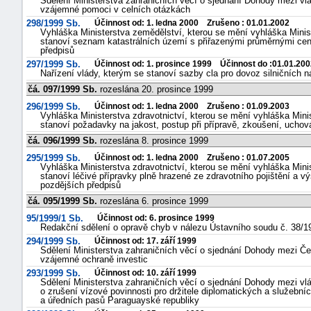
Sdělení Ministerstva zahraničních věcí o sjednání Dohody mezi vl
vzájemné pomoci v celních otázkách
298/1999 Sb.
Účinnost od: 1. ledna 2000 Zrušeno : 01.01.2002
Vyhláška Ministerstva zemědělství, kterou se mění vyhláška Minis
stanoví seznam katastrálních území s přiřazenými průměrnými c
předpisů
297/1999 Sb.
Účinnost od: 1. prosince 1999 Účinnost do :01.01.200
Nařízení vlády, kterým se stanoví sazby cla pro dovoz silničních
čá. 097/1999 Sb.
rozeslána 20. prosince 1999
296/1999 Sb.
Účinnost od: 1. ledna 2000 Zrušeno : 01.09.2003
Vyhláška Ministerstva zdravotnictví, kterou se mění vyhláška Minis
stanoví požadavky na jakost, postup při přípravě, zkoušení, uchov
čá. 096/1999 Sb.
rozeslána 8. prosince 1999
295/1999 Sb.
Účinnost od: 1. ledna 2000 Zrušeno : 01.07.2005
Vyhláška Ministerstva zdravotnictví, kterou se mění vyhláška Minis
stanoví léčivé přípravky plně hrazené ze zdravotního pojištění a vý
pozdějších předpisů
čá. 095/1999 Sb.
rozeslána 6. prosince 1999
95/1999/1 Sb.
Účinnost od: 6. prosince 1999
Redakční sdělení o opravě chyb v nálezu Ústavního soudu č. 38/1
294/1999 Sb.
Účinnost od: 17. září 1999
Sdělení Ministerstva zahraničních věcí o sjednání Dohody mezi Čes
vzájemné ochraně investic
293/1999 Sb.
Účinnost od: 10. září 1999
Sdělení Ministerstva zahraničních věcí o sjednání Dohody mezi vl
o zrušení vízové povinnosti pro držitele diplomatických a služební
a úředních pasů Paraguayské republiky