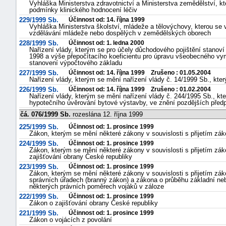
Vyhláška Ministerstva zdravotnictví a Ministerstva zemědělství, kt
podmínky klinického hodnocení léčiv
229/1999 Sb.
Účinnost od: 14. října 1999
Vyhláška Ministerstva školství, mládeže a tělovýchovy, kterou se v
vzdělávání mládeže nebo dospělých v zemědělských oborech
228/1999 Sb.
Účinnost od: 1. ledna 2000
Nařízení vlády, kterým se pro účely důchodového pojištění stano
1998 a výše přepočítacího koeficientu pro úpravu všeobecného vym
stanovení výpočtového základu
227/1999 Sb.
Účinnost od: 14. října 1999 Zrušeno : 01.05.2004
Nařízení vlády, kterým se mění nařízení vlády č. 14/1999 Sb., kt
226/1999 Sb.
Účinnost od: 14. října 1999 Zrušeno : 01.02.2004
Nařízení vlády, kterým se mění nařízení vlády č. 244/1995 Sb., kt
hypotečního úvěrování bytové výstavby, ve znění pozdějších před
čá. 076/1999 Sb.
rozeslána 12. října 1999
225/1999 Sb.
Účinnost od: 1. prosince 1999
Zákon, kterým se mění některé zákony v souvislosti s přijetím zák
224/1999 Sb.
Účinnost od: 1. prosince 1999
Zákon, kterým se mění některé zákony v souvislosti s přijetím zá
zajišťování obrany České republiky
223/1999 Sb.
Účinnost od: 1. prosince 1999
Zákon, kterým se mění některé zákony v souvislosti s přijetím zá
správních úřadech (branný zákon) a zákona o průběhu základní neb
některých právních poměrech vojáků v záloze
222/1999 Sb.
Účinnost od: 1. prosince 1999
Zákon o zajišťování obrany České republiky
221/1999 Sb.
Účinnost od: 1. prosince 1999
Zákon o vojácích z povolání