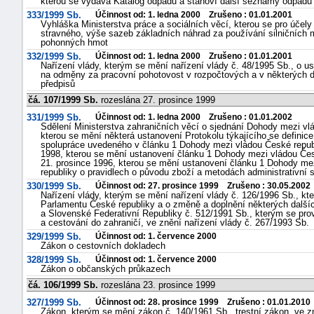
kterou se vydává Katalog odpadů a stanoví další seznamy odpadů 
333/1999 Sb.
Účinnost od: 1. ledna 2000 Zrušeno : 01.01.2001
Vyhláška Ministerstva práce a sociálních věcí, kterou se pro úče
stravného, výše sazeb základních náhrad za používání silničních
pohonných hmot
332/1999 Sb.
Účinnost od: 1. ledna 2000 Zrušeno : 01.01.2001
Nařízení vlády, kterým se mění nařízení vlády č. 48/1995 Sb., o 
na odměny za pracovní pohotovost v rozpočtových a v některých d
předpisů
čá. 107/1999 Sb.
rozeslána 27. prosince 1999
331/1999 Sb.
Účinnost od: 1. ledna 2000 Zrušeno : 01.01.2002
Sdělení Ministerstva zahraničních věcí o sjednání Dohody mezi vl
kterou se mění některá ustanovení Protokolu týkajícího se definic
spolupráce uvedeného v článku 1 Dohody mezi vládou České republ
1998, kterou se mění ustanovení článku 1 Dohody mezi vládou Čes
21. prosince 1996, kterou se mění ustanovení článku 1 Dohody me
republiky o pravidlech o původu zboží a metodách administrativní 
330/1999 Sb.
Účinnost od: 27. prosince 1999 Zrušeno : 30.05.2002
Nařízení vlády, kterým se mění nařízení vlády č. 126/1996 Sb., kt
Parlamentu České republiky a o změně a doplnění některých další
a Slovenské Federativní Republiky č. 512/1991 Sb., kterým se pro
a cestování do zahraničí, ve znění nařízení vlády č. 267/1993 Sb.
329/1999 Sb.
Účinnost od: 1. července 2000
Zákon o cestovních dokladech
328/1999 Sb.
Účinnost od: 1. července 2000
Zákon o občanských průkazech
čá. 106/1999 Sb.
rozeslána 23. prosince 1999
327/1999 Sb.
Účinnost od: 28. prosince 1999 Zrušeno : 01.01.2010
Zákon, kterým se mění zákon č. 140/1961 Sb., trestní zákon, ve z