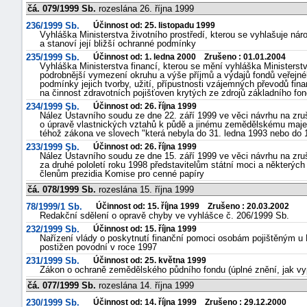
čá. 079/1999 Sb.
rozeslána 26. října 1999
236/1999 Sb.
Účinnost od: 25. listopadu 1999
Vyhláška Ministerstva životního prostředí, kterou se vyhlašuje ná
a stanoví její bližší ochranné podmínky
235/1999 Sb.
Účinnost od: 1. ledna 2000 Zrušeno : 01.01.2004
Vyhláška Ministerstva financí, kterou se mění vyhláška Ministerstv
podrobnější vymezení okruhu a výše příjmů a výdajů fondů veřejnéh
podmínky jejich tvorby, užití, přípustnosti vzájemných převodů fina
na činnost zdravotních pojišťoven krytých ze zdrojů základního fon
234/1999 Sb.
Účinnost od: 26. října 1999
Nález Ústavního soudu ze dne 22. září 1999 ve věci návrhu na zruš
o úpravě vlastnických vztahů k půdě a jinému zemědělskému majetk
téhož zákona ve slovech "která nebyla do 31. ledna 1993 nebo do
233/1999 Sb.
Účinnost od: 26. října 1999
Nález Ústavního soudu ze dne 15. září 1999 ve věci návrhu na zruš
za druhé pololetí roku 1998 představitelům státní moci a některý
členům prezidia Komise pro cenné papíry
čá. 078/1999 Sb.
rozeslána 15. října 1999
78/1999/1 Sb.
Účinnost od: 15. října 1999 Zrušeno : 20.03.2002
Redakční sdělení o opravě chyby ve vyhlášce č. 206/1999 Sb.
232/1999 Sb.
Účinnost od: 15. října 1999
Nařízení vlády o poskytnutí finanční pomoci osobám pojištěným 
postižen povodní v roce 1997
231/1999 Sb.
Účinnost od: 25. května 1999
Zákon o ochraně zemědělského půdního fondu (úplné znění, jak vy
čá. 077/1999 Sb.
rozeslána 14. října 1999
230/1999 Sb.
Účinnost od: 14. října 1999 Zrušeno : 29.12.2000