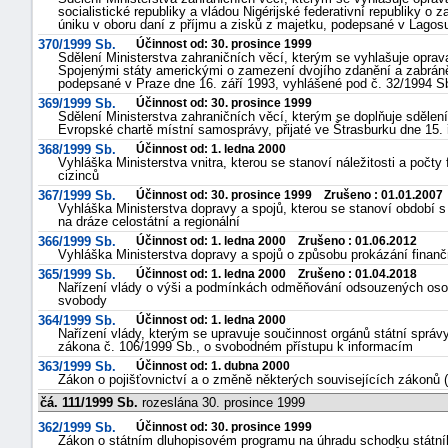
socialistické republiky a vládou Nigérijské federativní republiky 
úniku v oboru daní z příjmu a zisků z majetku, podepsané v Lagos
370/1999 Sb.
Účinnost od: 30. prosince 1999
Sdělení Ministerstva zahraničních věcí, kterým se vyhlašuje opra
Spojenými státy americkými o zamezení dvojího zdanění a zabráně
podepsané v Praze dne 16. září 1993, vyhlášené pod č. 32/1994 S
369/1999 Sb.
Účinnost od: 30. prosince 1999
Sdělení Ministerstva zahraničních věcí, kterým se doplňuje sdělení
Evropské chartě místní samosprávy, přijaté ve Štrasburku dne 15. 
368/1999 Sb.
Účinnost od: 1. ledna 2000
Vyhláška Ministerstva vnitra, kterou se stanoví náležitosti a počt
cizinců
367/1999 Sb.
Účinnost od: 30. prosince 1999 Zrušeno : 01.01.2007
Vyhláška Ministerstva dopravy a spojů, kterou se stanoví období 
na dráze celostátní a regionální
366/1999 Sb.
Účinnost od: 1. ledna 2000 Zrušeno : 01.06.2012
Vyhláška Ministerstva dopravy a spojů o způsobu prokázání finanč
365/1999 Sb.
Účinnost od: 1. ledna 2000 Zrušeno : 01.04.2018
náhrady
Nařízení vlády o výši a podmínkách odměňování odsouzených oso
svobody
škody
364/1999 Sb.
Účinnost od: 1. ledna 2000
Nařízení vlády, kterým se upravuje součinnost orgánů státní správy
zákona č. 106/1999 Sb., o svobodném přístupu k informacím
363/1999 Sb.
Účinnost od: 1. dubna 2000
Zákon o pojišťovnictví a o změně některých souvisejících zákonů (
čá. 111/1999 Sb.
rozeslána 30. prosince 1999
362/1999 Sb.
Účinnost od: 30. prosince 1999
Zákon o státním dluhopisovém programu na úhradu schodku státní