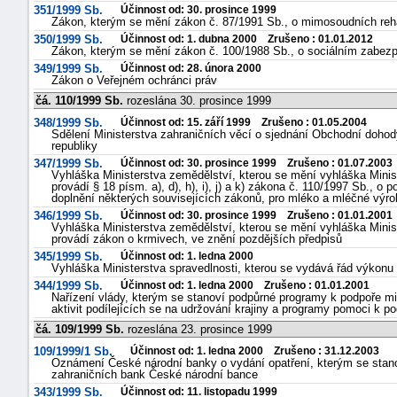
351/1999 Sb.
Účinnost od: 30. prosince 1999
Zákon, kterým se mění zákon č. 87/1991 Sb., o mimosoudních reha
350/1999 Sb.
Účinnost od: 1. dubna 2000 Zrušeno : 01.01.2012
Zákon, kterým se mění zákon č. 100/1988 Sb., o sociálním zabezp
349/1999 Sb.
Účinnost od: 28. února 2000
Zákon o Veřejném ochránci práv
čá. 110/1999 Sb.
rozeslána 30. prosince 1999
348/1999 Sb.
Účinnost od: 15. září 1999 Zrušeno : 01.05.2004
Sdělení Ministerstva zahraničních věcí o sjednání Obchodní doho
republiky
-
347/1999 Sb.
Účinnost od: 30. prosince 1999 Zrušeno : 01.07.2003
náhrady
Vyhláška Ministerstva zemědělství, kterou se mění vyhláška Minis
provádí § 18 písm. a), d), h), i), j) a k) zákona č. 110/1997 Sb., 
doplnění některých souvisejících zákonů, pro mléko a mléčné výrob
346/1999 Sb.
Účinnost od: 30. prosince 1999 Zrušeno : 01.01.2001
Vyhláška Ministerstva zemědělství, kterou se mění vyhláška Minis
provádí zákon o krmivech, ve znění pozdějších předpisů
345/1999 Sb.
Účinnost od: 1. ledna 2000
Vyhláška Ministerstva spravedlnosti, kterou se vydává řád výkonu 
344/1999 Sb.
Účinnost od: 1. ledna 2000 Zrušeno : 01.01.2001
Nařízení vlády, kterým se stanoví podpůrné programy k podpoře m
aktivit podílejících se na udržování krajiny a programy pomoci k p
čá. 109/1999 Sb.
rozeslána 23. prosince 1999
109/1999/1 Sb.
Účinnost od: 1. ledna 2000 Zrušeno : 31.12.2003
Oznámení České národní banky o vydání opatření, kterým se stan
zahraničních bank České národní bance
343/1999 Sb.
Účinnost od: 11. listopadu 1999