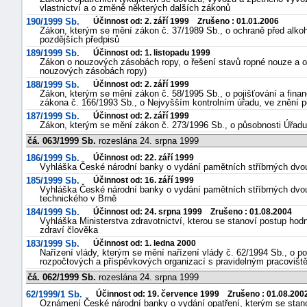
vlastnictví a o změně některých dalších zákonů
190/1999 Sb.
Účinnost od: 2. září 1999 Zrušeno : 01.01.2006
Zákon, kterým se mění zákon č. 37/1989 Sb., o ochraně před alko
pozdějších předpisů
189/1999 Sb.
Účinnost od: 1. listopadu 1999
Zákon o nouzových zásobách ropy, o řešení stavů ropné nouze a 
nouzových zásobách ropy)
188/1999 Sb.
Účinnost od: 2. září 1999
Zákon, kterým se mění zákon č. 58/1995 Sb., o pojišťování a fina
zákona č. 166/1993 Sb., o Nejvyšším kontrolním úřadu, ve znění p
187/1999 Sb.
Účinnost od: 2. září 1999
Zákon, kterým se mění zákon č. 273/1996 Sb., o působnosti Úřad
čá. 063/1999 Sb.
rozeslána 24. srpna 1999
186/1999 Sb.
Účinnost od: 22. září 1999
Vyhláška České národní banky o vydání pamětních stříbrných dvou
185/1999 Sb.
Účinnost od: 16. září 1999
Vyhláška České národní banky o vydání pamětních stříbrných dvo
technického v Brně
184/1999 Sb.
Účinnost od: 24. srpna 1999 Zrušeno : 01.08.2004
Vyhláška Ministerstva zdravotnictví, kterou se stanoví postup ho
zdraví člověka
183/1999 Sb.
Účinnost od: 1. ledna 2000
Nařízení vlády, kterým se mění nařízení vlády č. 62/1994 Sb., o
rozpočtových a příspěvkových organizací s pravidelným pracovišt
čá. 062/1999 Sb.
rozeslána 24. srpna 1999
62/1999/1 Sb.
Účinnost od: 19. července 1999 Zrušeno : 01.08.200
Oznámení České národní banky o vydání opatření, kterým se stan