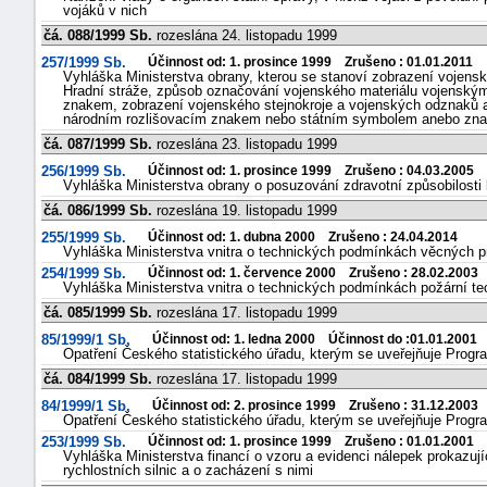
vojáků v nich
čá. 088/1999 Sb.
rozeslána 24. listopadu 1999
257/1999 Sb.
Účinnost od: 1. prosince 1999 Zrušeno : 01.01.2011
Vyhláška Ministerstva obrany, kterou se stanoví zobrazení vojens
Hradní stráže, způsob označování vojenského materiálu vojensk
znakem, zobrazení vojenského stejnokroje a vojenských odznaků a
národním rozlišovacím znakem nebo státním symbolem anebo zna
čá. 087/1999 Sb.
rozeslána 23. listopadu 1999
256/1999 Sb.
Účinnost od: 1. prosince 1999 Zrušeno : 04.03.2005
Vyhláška Ministerstva obrany o posuzování zdravotní způsobilosti
čá. 086/1999 Sb.
rozeslána 19. listopadu 1999
255/1999 Sb.
Účinnost od: 1. dubna 2000 Zrušeno : 24.04.2014
Vyhláška Ministerstva vnitra o technických podmínkách věcných p
254/1999 Sb.
Účinnost od: 1. července 2000 Zrušeno : 28.02.2003
Vyhláška Ministerstva vnitra o technických podmínkách požární te
čá. 085/1999 Sb.
rozeslána 17. listopadu 1999
85/1999/1 Sb.
Účinnost od: 1. ledna 2000 Účinnost do :01.01.2001
Opatření Českého statistického úřadu, kterým se uveřejňuje Progra
čá. 084/1999 Sb.
rozeslána 17. listopadu 1999
84/1999/1 Sb.
Účinnost od: 2. prosince 1999 Zrušeno : 31.12.2003
Opatření Českého statistického úřadu, kterým se uveřejňuje Progra
253/1999 Sb.
Účinnost od: 1. prosince 1999 Zrušeno : 01.01.2001
Vyhláška Ministerstva financí o vzoru a evidenci nálepek prokazují
rychlostních silnic a o zacházení s nimi