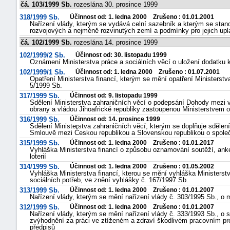
čá. 103/1999 Sb.
rozeslána 30. prosince 1999
318/1999 Sb.
Účinnost od: 1. ledna 2000 Zrušeno : 01.01.2001
Nařízení vlády, kterým se vydává celní sazebník a kterým se stan
rozvojových a nejméně rozvinutých zemí a podmínky pro jejich upla
čá. 102/1999 Sb.
rozeslána 14. prosince 1999
102/1999/2 Sb.
Účinnost od: 30. listopadu 1999
Oznámení Ministerstva práce a sociálních věcí o uložení dodatku 
102/1999/1 Sb.
Účinnost od: 1. ledna 2000 Zrušeno : 01.07.2001
Opatření Ministerstva financí, kterým se mění opatření Ministerstv
5/1999 Sb.
317/1999 Sb.
Účinnost od: 9. listopadu 1999
Sdělení Ministerstva zahraničních věcí o podepsání Dohody mezi 
obrany a vládou Jihoafrické republiky zastoupenou Ministerstvem o
316/1999 Sb.
Účinnost od: 14. prosince 1999
Sdělení Ministerstva zahraničních věcí, kterým se doplňuje sdělení
Smlouvě mezi Českou republikou a Slovenskou republikou o společ
315/1999 Sb.
Účinnost od: 1. ledna 2000 Zrušeno : 01.01.2017
Vyhláška Ministerstva financí o způsobu oznamování soutěží, anket
loterií
314/1999 Sb.
Účinnost od: 1. ledna 2000 Zrušeno : 01.05.2002
Vyhláška Ministerstva financí, kterou se mění vyhláška Ministerstv
sociálních potřeb, ve znění vyhlášky č. 167/1997 Sb.
313/1999 Sb.
Účinnost od: 1. ledna 2000 Zrušeno : 01.01.2007
Nařízení vlády, kterým se mění nařízení vlády č. 303/1995 Sb., o 
312/1999 Sb.
Účinnost od: 1. ledna 2000 Zrušeno : 01.01.2007
Nařízení vlády, kterým se mění nařízení vlády č. 333/1993 Sb., o
zvýhodnění za práci ve ztíženém a zdraví škodlivém pracovním pros
předpisů