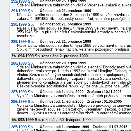
292/1999 Sb.
Účinnost od: 25. srpna 1999
Sdělení Ministerstva zahraničních věcí o Vídeňské úmluvě o sukc
291/1999 Sb.
Účinnost od: 21. prosince 1999
Nález Ústavního soudu ze dne 3. listopadu 1999 ve věci návrhu na 
zákona č. 99/1963 Sb., občanský soudní řád, ve znění pozdějších 
290/1999 Sb.
Účinnost od: 21. prosince 1999
Nález Ústavního soudu ze dne 27. října 1999 ve věci návrhu na zru
255/1946 Sb., o příslušnících Československé armády v zahraničí 
osvobození
289/1999 Sb.
Účinnost od: 21. prosince 1999
Nález Ústavního soudu ze dne 6. října 1999 ve věci návrhu na zruš
Sb., o mimosoudních rehabilitacích, ve znění pozdějších předpisů
čá. 094/1999 Sb.
rozeslána 2. prosince 1999
288/1999 Sb.
Účinnost od: 20. srpna 1999
Sdělení Ministerstva zahraničních věcí o sjednání Dohody mezi vl
dokončení realizace po 1. lednu 1992 na území Ukrajiny "Dohody m
vládou Svazu sovětských socialistických republik o spolupráci při
dálkového plynovodu Jamburg - západní hranice Svazu sovětských s
plynárenského komplexu a s tím spojených dodávkách zemního ply
Československé socialistické republiky" ze dne 16. prosince 1985
287/1999 Sb.
Účinnost od: 1. ledna 2000 Zrušeno : 10.11.2003
Vyhláška Ministerstva zemědělství o veterinárních požadavcích na
286/1999 Sb.
Účinnost od: 1. ledna 2000 Zrušeno : 01.05.2005
Vyhláška Ministerstva zemědělství, kterou se provádějí ustanovení
změně některých souvisejících zákonů (veterinární zákon), o zdrav
dovozu, vývozu a tranzitu veterinárního zboží, o veterinární asana
čá. 093/1999 Sb.
rozeslána 30. listopadu 1999
285/1999 Sb.
Účinnost od: 1. prosince 1999 Zrušeno : 01.07.2015
Vyhláška Ministerstva obrany o poskytování zdravotní péče ve vo