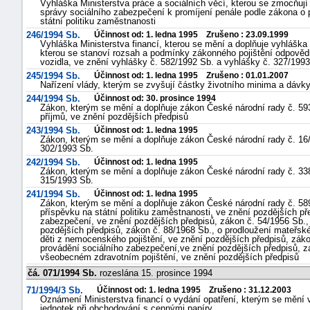
Vyhláška Ministerstva práce a sociálních věcí, kterou se zmocňuj
správy sociálního zabezpečení k promíjení penále podle zákona o 
státní politiku zaměstnanosti
246/1994 Sb.
Účinnost od: 1. ledna 1995 Zrušeno : 23.09.1999
Vyhláška Ministerstva financí, kterou se mění a doplňuje vyhláška 
kterou se stanoví rozsah a podmínky zákonného pojištění odpov
vozidla, ve znění vyhlášky č. 582/1992 Sb. a vyhlášky č. 327/1993
245/1994 Sb.
Účinnost od: 1. ledna 1995 Zrušeno : 01.01.2007
Nařízení vlády, kterým se zvyšují částky životního minima a dáv
244/1994 Sb.
Účinnost od: 30. prosince 1994
Zákon, kterým se mění a doplňuje zákon České národní rady č. 593
příjmů, ve znění pozdějších předpisů
243/1994 Sb.
Účinnost od: 1. ledna 1995
Zákon, kterým se mění a doplňuje zákon České národní rady č. 16/1
302/1993 Sb.
242/1994 Sb.
Účinnost od: 1. ledna 1995
Zákon, kterým se mění a doplňuje zákon České národní rady č. 338
315/1993 Sb.
241/1994 Sb.
Účinnost od: 1. ledna 1995
Zákon, kterým se mění a doplňuje zákon České národní rady č. 589
příspěvku na státní politiku zaměstnanosti, ve znění pozdějších př
zabezpečení, ve znění pozdějších předpisů, zákon č. 54/1956 Sb
pozdějších předpisů, zákon č. 88/1968 Sb., o prodloužení mateřsk
děti z nemocenského pojištění, ve znění pozdějších předpisů, záko
provádění sociálního zabezpečení,ve znění pozdějších předpisů, z
všeobecném zdravotním pojištění, ve znění pozdějších předpisů
čá. 071/1994 Sb.
rozeslána 15. prosince 1994
71/1994/3 Sb.
Účinnost od: 1. ledna 1995 Zrušeno : 31.12.2003
Oznámení Ministerstva financí o vydání opatření, kterým se mění 
jednotek při obchodování s cennými papíry