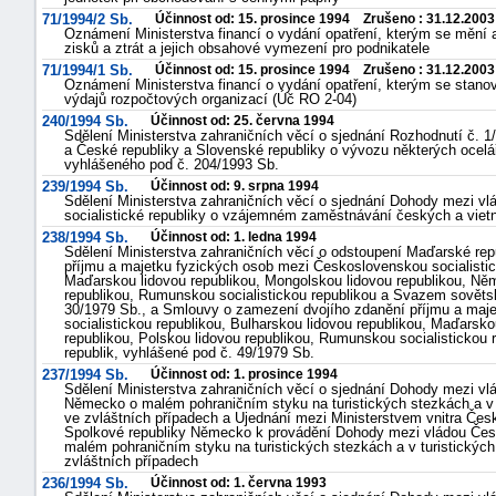
71/1994/2 Sb.
Účinnost od: 15. prosince 1994 Zrušeno : 31.12.2003
Oznámení Ministerstva financí o vydání opatření, kterým se mění 
zisků a ztrát a jejich obsahové vymezení pro podnikatele
71/1994/1 Sb.
Účinnost od: 15. prosince 1994 Zrušeno : 31.12.2003
Oznámení Ministerstva financí o vydání opatření, kterým se stanov
výdajů rozpočtových organizací (Úč RO 2-04)
240/1994 Sb.
Účinnost od: 25. června 1994
Sdělení Ministerstva zahraničních věcí o sjednání Rozhodnutí č. 
a České republiky a Slovenské republiky o vývozu některých ocelá
vyhlášeného pod č. 204/1993 Sb.
239/1994 Sb.
Účinnost od: 9. srpna 1994
Sdělení Ministerstva zahraničních věcí o sjednání Dohody mezi v
socialistické republiky o vzájemném zaměstnávání českých a vi
238/1994 Sb.
Účinnost od: 1. ledna 1994
Sdělení Ministerstva zahraničních věcí o odstoupení Maďarské re
příjmu a majetku fyzických osob mezi Československou socialistick
Maďarskou lidovou republikou, Mongolskou lidovou republikou, Ně
republikou, Rumunskou socialistickou republikou a Svazem sovětsk
30/1979 Sb., a Smlouvy o zamezení dvojího zdanění příjmu a maj
socialistickou republikou, Bulharskou lidovou republikou, Maďars
republikou, Polskou lidovou republikou, Rumunskou socialistickou
republik, vyhlášené pod č. 49/1979 Sb.
237/1994 Sb.
Účinnost od: 1. prosince 1994
Sdělení Ministerstva zahraničních věcí o sjednání Dohody mezi vl
Německo o malém pohraničním styku na turistických stezkách a v t
ve zvláštních případech a Ujednání mezi Ministerstvem vnitra Čes
Spolkové republiky Německo k provádění Dohody mezi vládou Česk
malém pohraničním styku na turistických stezkách a v turistických
zvláštních případech
236/1994 Sb.
Účinnost od: 1. června 1993