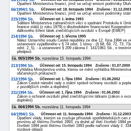
Opatření Ministerstva financí, jímž se určují emisní podmínky Dlu
66/1994/1 Sb.
Účinnost od: 18. listopadu 1994 Zrušeno : 31.12.200
Opatření Ministerstva financí, jímž se určují emisní podmínky stá
215/1994 Sb.
Účinnost od: 1. ledna 1993
Sdělení Ministerstva zahraničních věcí o sjednání Protokolu k Úm
hranice států (z roku 1979) o dlouhodobém financování Kooperati
dálkového šíření látek znečišťujících ovzduší v Evropě (EMEP)
214/1994 Sb.
Účinnost od: 1. března 1995
Nález Ústavního soudu České republiky ze dne 12. října 1994 ve vě
ustanovení vyjádřeného v § 74 odst. 1 slovy - (§ 68, 69, 72, 73, 73
odst. 2, 5), - a ustanovení § 209 zákona č. 141/1961 Sb., o trestní
předpisů
čá. 065/1994 Sb.
rozeslána 15. listopadu 1994
213/1994 Sb.
Účinnost od: 15. listopadu 1994 Zrušeno : 01.07.2000
Vyhláška Ministerstva vnitra, kterou se mění vyhláška Ministerstva
občanských průkazech
212/1994 Sb.
Účinnost od: 1. října 1994 Zrušeno : 01.06.2002
Zákon České národní rady o státní správě ochrany ovzduší a poplat
z pozdějších změn a doplnění)
211/1994 Sb.
Účinnost od: 1. října 1994 Zrušeno : 01.06.2002
Zákon o ochraně ovzduší před znečišťujícími látkami (zákon o ovzd
doplnění)
čá. 064/1994 Sb.
rozeslána 11. listopadu 1994
64/1994/1 Sb.
Účinnost od: 11. listopadu 1994 Zrušeno : 31.12.2003
Opatření vlády, kterým se zvyšuje přírustek spotřebitelských cen zv
prvnímu až třetímu čtvrtletí 1993, za druhé až třetí čtvrtletí 1994 pr
čtvrtletí 1994 proti třetímu čtvrtletí 1993 podle nařízení vlády č. 
mzdové oblasti