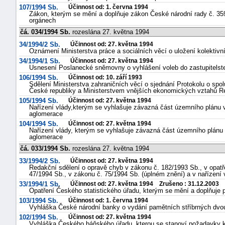
107/1994 Sb.
Účinnost od: 1. června 1994
Zákon, kterým se mění a doplňuje zákon České národní rady č. 35
orgánech
čá. 034/1994 Sb.
rozeslána 27. května 1994
34/1994/2 Sb.
Účinnost od: 27. května 1994
Oznámení Ministerstva práce a sociálních věcí o uložení kolektiv
34/1994/1 Sb.
Účinnost od: 27. května 1994
Usnesení Poslanecké sněmovny o vyhlášení voleb do zastupitelst
106/1994 Sb.
Účinnost od: 10. září 1993
Sdělení Ministerstva zahraničních věcí o sjednání Protokolu o sp
České republiky a Ministerstvem vnějších ekonomických vztahů R
105/1994 Sb.
Účinnost od: 27. května 1994
Nařízení vlády,kterým se vyhlašuje závazná část územního plánu 
aglomerace
104/1994 Sb.
Účinnost od: 27. května 1994
Nařízení vlády, kterým se vyhlašuje závazná část územního plánu 
aglomerace
čá. 033/1994 Sb.
rozeslána 27. května 1994
33/1994/2 Sb.
Účinnost od: 27. května 1994
Redakční sdělení o opravě chyb v zákonu č. 182/1993 Sb., v opatř
47/1994 Sb., v zákonu č. 75/1994 Sb. (úplném znění) a v nařízení 
33/1994/1 Sb.
Účinnost od: 27. května 1994 Zrušeno : 31.12.2003
Opatření Českého statistického úřadu, kterým se mění a doplňuje p
103/1994 Sb.
Účinnost od: 1. června 1994
Vyhláška České národní banky o vydání pamětních stříbrných dvou
102/1994 Sb.
Účinnost od: 27. května 1994
Vyhláška Českého báňského úřadu, kterou se stanoví požadavky k z