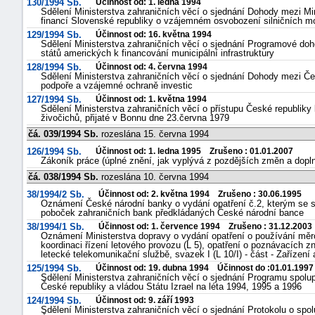
130/1994 Sb.
Účinnost od: 1. ledna 1994
Sdělení Ministerstva zahraničních věcí o sjednání Dohody mezi Mi
financí Slovenské republiky o vzájemném osvobození silničních mo
129/1994 Sb.
Účinnost od: 16. května 1994
Sdělení Ministerstva zahraničních věcí o sjednání Programové do
států amerických k financování municipální infrastruktury
128/1994 Sb.
Účinnost od: 4. června 1994
Sdělení Ministerstva zahraničních věcí o sjednání Dohody mezi Č
podpoře a vzájemné ochraně investic
127/1994 Sb.
Účinnost od: 1. května 1994
Sdělení Ministerstva zahraničních věcí o přístupu České republiky
živočichů, přijaté v Bonnu dne 23.června 1979
čá. 039/1994 Sb.
rozeslána 15. června 1994
126/1994 Sb.
Účinnost od: 1. ledna 1995 Zrušeno : 01.01.2007
Zákoník práce (úplné znění, jak vyplývá z pozdějších změn a dopln
čá. 038/1994 Sb.
rozeslána 10. června 1994
38/1994/2 Sb.
Účinnost od: 2. května 1994 Zrušeno : 30.06.1995
Oznámení České národní banky o vydání opatření č.2, kterým se 
poboček zahraničních bank předkládaných České národní bance
38/1994/1 Sb.
Účinnost od: 1. července 1994 Zrušeno : 31.12.2003
Oznámení Ministerstva dopravy o vydání opatření o používání měrov
koordinaci řízení letového provozu (L 5), opatření o poznávacích zna
letecké telekomunikační službě, svazek I (L 10/I) - část - Zařízení
125/1994 Sb.
Účinnost od: 19. dubna 1994 Účinnost do :01.01.1997
Sdělení Ministerstva zahraničních věcí o sjednání Programu spolupr
České republiky a vládou Státu Izrael na léta 1994, 1995 a 1996
124/1994 Sb.
Účinnost od: 9. září 1993
Sdělení Ministerstva zahraničních věcí o sjednání Protokolu o sp