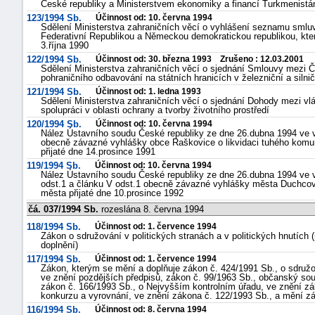
České republiky a Ministerstvem ekonomiky a financí Turkmenistá
123/1994 Sb.
Účinnost od: 10. června 1994
Sdělení Ministerstva zahraničních věcí o vyhlášení seznamu sml
Federativní Republikou a Německou demokratickou republikou, kt
3.října 1990
122/1994 Sb.
Účinnost od: 30. března 1993 Zrušeno : 12.03.2001
Sdělení Ministerstva zahraničních věcí o sjednání Smlouvy mezi Č
pohraničního odbavování na státních hranicích v železniční a silni
121/1994 Sb.
Účinnost od: 1. ledna 1993
Sdělení Ministerstva zahraničních věcí o sjednání Dohody mezi vl
spolupráci v oblasti ochrany a tvorby životního prostředí
120/1994 Sb.
Účinnost od: 10. června 1994
Nález Ústavního soudu České republiky ze dne 26.dubna 1994 ve věci
obecně závazné vyhlášky obce Raškovice o likvidaci tuhého komun
přijaté dne 14.prosince 1991
119/1994 Sb.
Účinnost od: 10. června 1994
Nález Ústavního soudu České republiky ze dne 26.dubna 1994 ve vě
odst.1 a článku V odst.1 obecně závazné vyhlášky města Duchcov k
města přijaté dne 10.prosince 1992
čá. 037/1994 Sb.
rozeslána 8. června 1994
118/1994 Sb.
Účinnost od: 1. července 1994
Zákon o sdružování v politických stranách a v politických hnutích 
doplnění)
117/1994 Sb.
Účinnost od: 1. července 1994
Zákon, kterým se mění a doplňuje zákon č. 424/1991 Sb., o sdružov
ve znění pozdějších předpisů, zákon č. 99/1963 Sb., občanský soud
zákon č. 166/1993 Sb., o Nejvyšším kontrolním úřadu, ve znění zá
konkurzu a vyrovnání, ve znění zákona č. 122/1993 Sb., a mění zá
116/1994 Sb.
Účinnost od: 8. června 1994