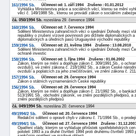
161/1994 Sb.
Účinnost od: 1. září 1994 Zrušeno : 01.01.2012
Vyhláška Ministerstva práce a sociálních věcí, kterou se mění vyh
věcí č. 149/1988 Sb., kterou se provádí zákon o sociálním zabezp
čá. 050/1994 Sb.
rozeslána 29. července 1994
160/1994 Sb.
Účinnost od: 7. července 1994
Sdělení Ministerstva zahraničních věcí o sjednání Dohody mezi v
republiky o zrušení vízové povinnosti pro držitele diplomatických a
diplomatických a úředních pasů Uruguayské východní republiky
159/1994 Sb.
Účinnost od: 21. května 1994 Zrušeno : 13.08.2010
Sdělení Ministerstva zahraničních věcí o sjednání Dohody mezi Če
ochraně investic
158/1994 Sb.
Účinnost od: 1. října 1994 Zrušeno : 01.06.2002
Zákon, kterým se mění a doplňuje zákon č. 309/1991 Sb., o ochran
ovzduší), ve znění zákona č. 218/1992 Sb., a zákon České národní
ovzduší a poplatcích za jeho znečišťování, ve znění zákona č. 21
157/1994 Sb.
Účinnost od: 29. července 1994
Zákon o státních vyznamenáních České republiky
156/1994 Sb.
Účinnost od: 29. července 1994
Zákon, kterým se mění a doplňuje zákon č. 21/1992 Sb., o bankách
513/1991 Sb., obchodní zákoník, ve znění pozdějších předpisů, a 
znění pozdějších předpisů
čá. 049/1994 Sb.
rozeslána 20. července 1994
49/1994/2 Sb.
Účinnost od: 20. července 1994
Redakční sdělení o opravě chyb v zákonu č. 71/1994 Sb., o prodej
49/1994/1 Sb.
Účinnost od: 27. července 1994 Zrušeno : 31.12.200
Opatření vlády, kterým se vyhlašuje přírůstek spotřebitelských cen
pololetí 1993 a za druhé čtvrtletí 1994 proti druhému čtvrtletí 1993
sankčním opatření ve mzdové oblasti