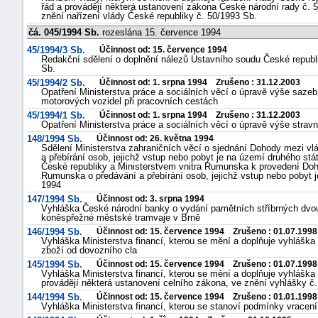
řád a provádějí některá ustanovení zákona České národní rady č. 
znění nařízení vlády České republiky č. 50/1993 Sb.
čá. 045/1994 Sb.
rozeslána 15. července 1994
45/1994/3 Sb.
Účinnost od: 15. července 1994
Redakční sdělení o doplnění nálezů Ústavního soudu České republi
Sb.
45/1994/2 Sb.
Účinnost od: 1. srpna 1994 Zrušeno : 31.12.2003
Opatření Ministerstva práce a sociálních věcí o úpravě výše sazeb
motorových vozidel při pracovních cestách
45/1994/1 Sb.
Účinnost od: 1. srpna 1994 Zrušeno : 31.12.2003
Opatření Ministerstva práce a sociálních věcí o úpravě výše strav
148/1994 Sb.
Účinnost od: 26. května 1994
Sdělení Ministerstva zahraničních věcí o sjednání Dohody mezi v
a přebírání osob, jejichž vstup nebo pobyt je na území druhého stá
České republiky a Ministerstvem vnitra Rumunska k provedení Doh
Rumunska o předávání a přebírání osob, jejichž vstup nebo pobyt j
1994
147/1994 Sb.
Účinnost od: 3. srpna 1994
Vyhláška České národní banky o vydání pamětních stříbrných dvou
koněspřežné městské tramvaje v Brně
146/1994 Sb.
Účinnost od: 15. července 1994 Zrušeno : 01.07.1998
Vyhláška Ministerstva financí, kterou se mění a doplňuje vyhláška 
zboží od dovozního cla
145/1994 Sb.
Účinnost od: 15. července 1994 Zrušeno : 01.07.1998
Vyhláška Ministerstva financí, kterou se mění a doplňuje vyhláška 
provádějí některá ustanovení celního zákona, ve znění vyhlášky č
144/1994 Sb.
Účinnost od: 15. července 1994 Zrušeno : 01.01.1998
Vyhláška Ministerstva financí, kterou se stanoví podmínky vracen