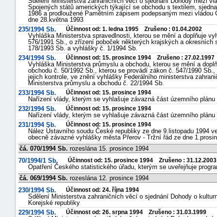
Sdělení Ministerstva zahraničních věcí o sjednání Dohody mezi vl
Spojených států amerických týkající se obchodu s textilem, sjedn
1986 a prodloužené Pamětním zápisem podepsaným mezi vládou Če
dne 28.května 1993
235/1994 Sb.
Účinnost od: 1. ledna 1995 Zrušeno : 01.04.2002
Vyhláška Ministerstva spravedlnosti, kterou se mění a doplňuje vy
576/1991 Sb., o zřízení poboček některých krajských a okresních 
178/1993 Sb. a vyhlášky č. 1/1994 Sb.
234/1994 Sb.
Účinnost od: 15. prosince 1994 Zrušeno : 27.02.1997
Vyhláška Ministerstva průmyslu a obchodu, kterou se mění a doplň
obchodu č. 50/1992 Sb., kterou se provádí zákon č. 547/1990 Sb., 
jejich kontrole, ve znění vyhlášky Federálního ministerstva zahra
Ministerstva průmyslu a obchodu č. 22/1994 Sb.
233/1994 Sb.
Účinnost od: 15. prosince 1994
Nařízení vlády, kterým se vyhlašuje závazná část územního plánu
232/1994 Sb.
Účinnost od: 15. prosince 1994
Nařízení vlády, kterým se vyhlašuje závazná část územního plán
231/1994 Sb.
Účinnost od: 15. prosince 1994
Nález Ústavního soudu České republiky ze dne 9.listopadu 1994 ve
obecně závazné vyhlášky města Přerov - Tržní řád ze dne 1.prosi
čá. 070/1994 Sb.
rozeslána 15. prosince 1994
70/1994/1 Sb.
Účinnost od: 15. prosince 1994 Zrušeno : 31.12.2003
Opatření Českého statistického úřadu, kterým se uveřejňuje progra
čá. 069/1994 Sb.
rozeslána 12. prosince 1994
230/1994 Sb.
Účinnost od: 24. října 1994
Sdělení Ministerstva zahraničních věcí o sjednání Dohody o kultur
Korejské republiky
229/1994 Sb.
Účinnost od: 26. srpna 1994 Zrušeno : 31.03.1999