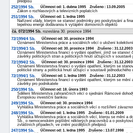
předpisů
"náhradě
252/1994 Sb.
Účinnost od: 1. dubna 1995 Zrušeno : 13.09.2005
Zákon o rozhlasových a televizních poplatcích
škod"
251/1994 Sb.
Účinnost od: 1. ledna 1995
Nařízení vlády, kterým se stanoví podmínky pro poskytování a fin
tepelnou energii dodávanou k vytápění domovních objektů
čá. 072/1994 Sb.
rozeslána 30. prosince 1994
72/1994/4 Sb.
Účinnost od: 30. prosince 1994
Oznámení Ministerstva práce a sociálních věcí o uložení kolektiv
72/1994/3 Sb.
Účinnost od: 30. prosince 1994 Zrušeno : 31.12.2003
Oznámení Ministerstva financí o vydání opatření, jímž se stanoví čá
závěrky politických stran a politických hnutí účtujících v soustavě
72/1994/2 Sb.
Účinnost od: 30. prosince 1994 Zrušeno : 31.12.2003
Oznámení Ministerstva financí o vydání opatření, kterým se stano
politické strany a politická hnutí účtující v soustavě jednoduchého 
72/1994/1 Sb.
Účinnost od: 1. ledna 1995 Zrušeno : 31.12.2003
Oznámení Ministerstva financí o vydání opatření, kterým se mění a
závěrky pro podnikatele
250/1994 Sb.
Účinnost od: 18. února 1993
Sdělení Ministerstva zahraničních věcí o sjednání Rámcové dohody
Evropskou investiční bankou
249/1994 Sb.
Účinnost od: 30. prosince 1994
Vyhláška Ministerstva práce a sociálních věcí o rozšíření závazno
248/1994 Sb.
Účinnost od: 1. ledna 1995 Zrušeno : 01.01.2009
Vyhláška Ministerstva práce a sociálních věcí, kterou se mění a d
Sb., o nemocenském pojištění některých pracovníků a o poskyto
zvláštních případech, ve znění pozdějších předpisů
247/1994 Sb.
Účinnost od: 1. ledna 1995 Zrušeno : 13.07.1998