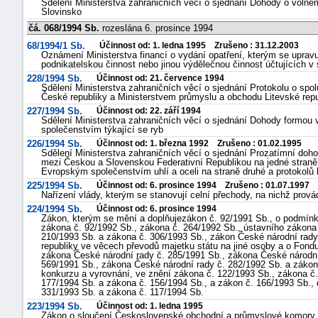
Sdělení Ministerstva zahraničních věcí o sjednání Dohody o voln
Slovinsko
čá. 068/1994 Sb.
rozeslána 6. prosince 1994
68/1994/1 Sb.
Účinnost od: 1. ledna 1995 Zrušeno : 31.12.2003
Oznámení Ministerstva financí o vydání opatření, kterým se upravu
podnikatelskou činnost nebo jinou výdělečnou činnost účtujících v
228/1994 Sb.
Účinnost od: 21. července 1994
Sdělení Ministerstva zahraničních věcí o sjednání Protokolu o sp
České republiky a Ministerstvem průmyslu a obchodu Litevské repu
227/1994 Sb.
Účinnost od: 22. září 1994
Sdělení Ministerstva zahraničních věcí o sjednání Dohody formo
společenstvím týkající se ryb
226/1994 Sb.
Účinnost od: 1. března 1992 Zrušeno : 01.02.1995
Sdělení Ministerstva zahraničních věcí o sjednání Prozatímní do
mezi Českou a Slovenskou Federativní Republikou na jedné stra
Evropským společenstvím uhlí a oceli na straně druhé a protokolů 
225/1994 Sb.
Účinnost od: 6. prosince 1994 Zrušeno : 01.07.1997
Nařízení vlády, kterým se stanovují celní přechody, na nichž prová
224/1994 Sb.
Účinnost od: 6. prosince 1994
Zákon, kterým se mění a doplňujezákon č. 92/1991 Sb., o podmínk
zákona č. 92/1992 Sb., zákona č. 264/1992 Sb., ústavního zákona
210/1993 Sb. a zákona č. 306/1993 Sb., zákon České národní rady
republiky ve věcech převodů majetku státu na jiné osoby a o Fond
zákona České národní rady č. 285/1991 Sb., zákona České národní
569/1991 Sb., zákona České národní rady č. 282/1992 Sb. a zákona
konkurzu a vyrovnání, ve znění zákona č. 122/1993 Sb., zákona č.
177/1994 Sb. a zákona č. 156/1994 Sb., a zákon č. 166/1993 Sb., 
331/1993 Sb. a zákona č. 117/1994 Sb.
223/1994 Sb.
Účinnost od: 1. ledna 1995
Zákon o sloučení Československé obchodní a průmyslové komory 