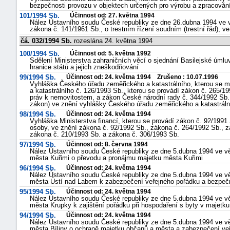
bezpečnosti provozu v objektech určených pro výrobu a zpracován
101/1994 Sb.
Účinnost od: 27. května 1994
Nález Ústavního soudu České republiky ze dne 26.dubna 1994 ve v
zákona č. 141/1961 Sb., o trestním řízení soudním (trestní řád), v
čá. 032/1994 Sb.
rozeslána 24. května 1994
100/1994 Sb.
Účinnost od: 5. května 1992
Sdělení Ministerstva zahraničních věcí o sjednání Basilejské úml
hranice států a jejich zneškodňování
99/1994 Sb.
Účinnost od: 24. května 1994 Zrušeno : 10.07.1996
Vyhláška Českého úřadu zeměřického a katastrálního, kterou se 
a katastrálního č. 126/1993 Sb., kterou se provádí zákon č. 265/1
práv k nemovitostem, a zákon České národní rady č. 344/1992 Sb., 
zákon) ve znění vyhlášky Českého úřadu zeměřického a katastráln
98/1994 Sb.
Účinnost od: 24. května 1994
Vyhláška Ministerstva financí, kterou se provádí zákon č. 92/1991
osoby, ve znění zákona č. 92/1992 Sb., zákona č. 264/1992 Sb., z
zákona č. 210/1993 Sb. a zákona č. 306/1993 Sb.
97/1994 Sb.
Účinnost od: 8. června 1994
Nález Ústavního soudu České republiky ze dne 5.dubna 1994 ve v
města Kuřimi o převodu a pronájmu majetku města Kuřimi
96/1994 Sb.
Účinnost od: 24. května 1994
Nález Ústavního soudu České republiky ze dne 5.dubna 1994 ve v
města Ústí nad Labem k zabezpečení veřejného pořádku a bezpeč
95/1994 Sb.
Účinnost od: 24. května 1994
Nález Ústavního soudu České republiky ze dne 5.dubna 1994 ve v
města Krupky k zajištění pořádku při hospodaření s byty v majetk
94/1994 Sb.
Účinnost od: 24. května 1994
Nález Ústavního soudu České republiky ze dne 5.dubna 1994 ve v
města Bíliny o ochraně majetku občanů a města a zabezpečení veř