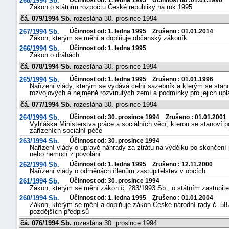
268/1994 Sb.
Účinnost od: 1. ledna 1995 Účinnost do :01.01.1996
Zákon o státním rozpočtu České republiky na rok 1995
čá. 079/1994 Sb.
rozeslána 30. prosince 1994
267/1994 Sb.
Účinnost od: 1. ledna 1995 Zrušeno : 01.01.2014
Zákon, kterým se mění a doplňuje občanský zákoník
266/1994 Sb.
Účinnost od: 1. ledna 1995
Zákon o dráhách
čá. 078/1994 Sb.
rozeslána 30. prosince 1994
265/1994 Sb.
Účinnost od: 1. ledna 1995 Zrušeno : 01.01.1996
Nařízení vlády, kterým se vydává celní sazebník a kterým se stan
rozvojových a nejméně rozvinutých zemí a podmínky pro jejich upla
čá. 077/1994 Sb.
rozeslána 30. prosince 1994
264/1994 Sb.
Účinnost od: 30. prosince 1994 Zrušeno : 01.01.2001
Vyhláška Ministerstva práce a sociálních věcí, kterou se stanoví
zařízeních sociální péče
263/1994 Sb.
Účinnost od: 30. prosince 1994
Nařízení vlády o úpravě náhrady za ztrátu na výdělku po skončen
nebo nemocí z povolání
262/1994 Sb.
Účinnost od: 1. ledna 1995 Zrušeno : 12.11.2000
Nařízení vlády o odměnách členům zastupitelstev v obcích
+náhrady
261/1994 Sb.
Účinnost od: 30. prosince 1994
Zákon, kterým se mění zákon č. 283/1993 Sb., o státním zastupite
260/1994 Sb.
Účinnost od: 1. ledna 1995 Zrušeno : 01.01.2004
Zákon, kterým se mění a doplňuje zákon České národní rady č. 587
pozdějších předpisů
čá. 076/1994 Sb.
rozeslána 30. prosince 1994