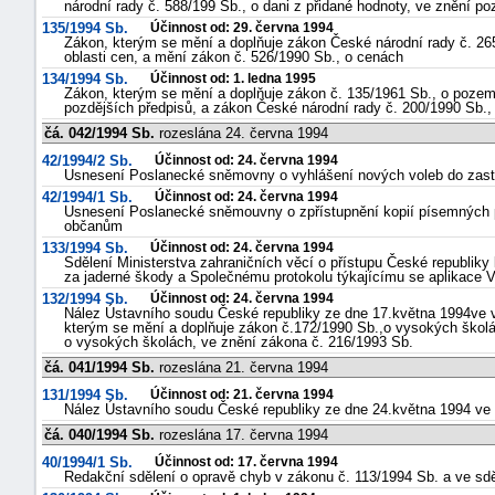
národní rady č. 588/199 Sb., o dani z přidané hodnoty, ve znění po
135/1994 Sb.
Účinnost od: 29. června 1994
Zákon, kterým se mění a doplňuje zákon České národní rady č. 26
oblasti cen, a mění zákon č. 526/1990 Sb., o cenách
134/1994 Sb.
Účinnost od: 1. ledna 1995
Zákon, kterým se mění a doplňuje zákon č. 135/1961 Sb., o pozemn
pozdějších předpisů, a zákon České národní rady č. 200/1990 Sb., 
čá. 042/1994 Sb.
rozeslána 24. června 1994
42/1994/2 Sb.
Účinnost od: 24. června 1994
Usnesení Poslanecké sněmovny o vyhlášení nových voleb do zastup
42/1994/1 Sb.
Účinnost od: 24. června 1994
Usnesení Poslanecké sněmouvny o zpřístupnění kopií písemných př
občanům
133/1994 Sb.
Účinnost od: 24. června 1994
Sdělení Ministerstva zahraničních věcí o přístupu České republi
za jaderné škody a Společnému protokolu týkajícímu se aplikace
132/1994 Sb.
Účinnost od: 24. června 1994
Nález Ústavního soudu České republiky ze dne 17.května 1994ve vě
kterým se mění a doplňuje zákon č.172/1990 Sb.,o vysokých školác
o vysokých školách, ve znění zákona č. 216/1993 Sb.
čá. 041/1994 Sb.
rozeslána 21. června 1994
131/1994 Sb.
Účinnost od: 21. června 1994
Nález Ústavního soudu České republiky ze dne 24.května 1994 ve 
čá. 040/1994 Sb.
rozeslána 17. června 1994
40/1994/1 Sb.
Účinnost od: 17. června 1994
Redakční sdělení o opravě chyb v zákonu č. 113/1994 Sb. a ve sdě