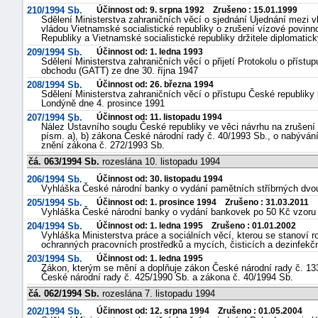
210/1994 Sb.
Účinnost od: 9. srpna 1992 Zrušeno : 15.01.1999
Sdělení Ministerstva zahraničních věcí o sjednání Ujednání mezi 
vládou Vietnamské socialistické republiky o zrušení vízové povinn
Republiky a Vietnamské socialistické republiky držitele diplomatic
209/1994 Sb.
Účinnost od: 1. ledna 1993
Sdělení Ministerstva zahraničních věcí o přijetí Protokolu o přís
obchodu (GATT) ze dne 30. října 1947
208/1994 Sb.
Účinnost od: 26. března 1994
Sdělení Ministerstva zahraničních věcí o přístupu České republiky
Londýně dne 4. prosince 1991
207/1994 Sb.
Účinnost od: 11. listopadu 1994
Nález Ústavního soudu České republiky ve věci návrhu na zrušení § 
písm. a), b) zákona České národní rady č. 40/1993 Sb., o nabývání
znění zákona č. 272/1993 Sb.
čá. 063/1994 Sb.
rozeslána 10. listopadu 1994
206/1994 Sb.
Účinnost od: 30. listopadu 1994
Vyhláška České národní banky o vydání pamětních stříbrných dvous
205/1994 Sb.
Účinnost od: 1. prosince 1994 Zrušeno : 31.03.2011
Vyhláška České národní banky o vydání bankovek po 50 Kč vzoru
204/1994 Sb.
Účinnost od: 1. ledna 1995 Zrušeno : 01.01.2002
Vyhláška Ministerstva práce a sociálních věcí, kterou se stanoví 
ochranných pracovních prostředků a mycích, čisticích a dezinfekč
203/1994 Sb.
Účinnost od: 1. ledna 1995
Zákon, kterým se mění a doplňuje zákon České národní rady č. 13
České národní rady č. 425/1990 Sb. a zákona č. 40/1994 Sb.
čá. 062/1994 Sb.
rozeslána 7. listopadu 1994
202/1994 Sb.
Účinnost od: 12. srpna 1994 Zrušeno : 01.05.2004