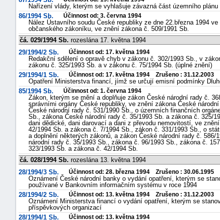
Nařízení vlády, kterým se vyhlašuje závazná část územního plánu
86/1994 Sb.
Účinnost od: 3. června 1994
Nález Ústavního soudu České republiky ze dne 22.března 1994 ve v
občanského zákoníku, ve znění zákona č. 509/1991 Sb.
čá. 029/1994 Sb.
rozeslána 17. května 1994
29/1994/2 Sb.
Účinnost od: 17. května 1994
Redakční sdělení o opravě chyb v zákonu č. 302/1993 Sb., v zákon
zákonu č. 325/1993 Sb. a v zákonu č. 75/1994 Sb. (úplné znění)
29/1994/1 Sb.
Účinnost od: 17. května 1994 Zrušeno : 31.12.2003
Opatření Ministerstva financí, jímž se určují emisní podmínky Dlu
85/1994 Sb.
Účinnost od: 1. června 1994
Zákon, kterým se mění a doplňuje zákon České národní rady č. 368
správními orgány České republiky, ve znění zákona České národní
České národní rady č. 531/1990 Sb., o územních finančních orgán
Sb., zákona České národní rady č. 35/1993 Sb. a zákona č. 325/19
dani dědické, dani darovací a dani z převodu nemovitostí, ve zně
42/1994 Sb. a zákona č. 7/1994 Sb., zákon č. 331/1993 Sb., o stá
a doplnění některých zákonů, a zákon České národní rady č. 586/1
národní rady č. 35/1993 Sb., zákona č. 96/1993 Sb., zákona č. 15
323/1993 Sb. a zákona č. 42/1994 Sb.
čá. 028/1994 Sb.
rozeslána 13. května 1994
28/1994/3 Sb.
Účinnost od: 28. března 1994 Zrušeno : 30.06.1995
Oznámení České národní banky o vydání opatření, kterým se stano
používané v Bankovním informačním systému v roce 1994
28/1994/2 Sb.
Účinnost od: 13. května 1994 Zrušeno : 31.12.2003
Oznámení Ministerstva financí o vydání opatření, kterým se stano
příspěvkových organizací
28/1994/1 Sb.
Účinnost od: 13. května 1994