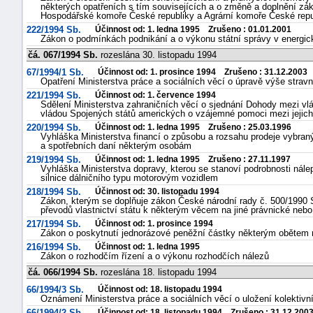
některých opatřeních s tím souvisejících a o změně a doplnění zá
Hospodářské komoře České republiky a Agrární komoře České repub
222/1994 Sb.
Účinnost od: 1. ledna 1995 Zrušeno : 01.01.2001
Zákon o podmínkách podnikání a o výkonu státní správy v energick
čá. 067/1994 Sb.
rozeslána 30. listopadu 1994
67/1994/1 Sb.
Účinnost od: 1. prosince 1994 Zrušeno : 31.12.2003
Opatření Ministerstva práce a sociálních věcí o úpravě výše strav
221/1994 Sb.
Účinnost od: 1. července 1994
Sdělení Ministerstva zahraničních věcí o sjednání Dohody mezi vl
vládou Spojených států amerických o vzájemné pomoci mezi jejich
220/1994 Sb.
Účinnost od: 1. ledna 1995 Zrušeno : 25.03.1996
Vyhláška Ministerstva financí o způsobu a rozsahu prodeje vybran
a spotřebních daní některým osobám
219/1994 Sb.
Účinnost od: 1. ledna 1995 Zrušeno : 27.11.1997
Vyhláška Ministerstva dopravy, kterou se stanoví podrobnosti nálep
silnice dálničního typu motorovým vozidlem
218/1994 Sb.
Účinnost od: 30. listopadu 1994
Zákon, kterým se doplňuje zákon České národní rady č. 500/1990 
převodů vlastnictví státu k některým věcem na jiné právnické nebo
217/1994 Sb.
Účinnost od: 1. prosince 1994
Zákon o poskytnutí jednorázové peněžní částky některým obětem 
216/1994 Sb.
Účinnost od: 1. ledna 1995
Zákon o rozhodčím řízení a o výkonu rozhodčích nálezů
čá. 066/1994 Sb.
rozeslána 18. listopadu 1994
66/1994/3 Sb.
Účinnost od: 18. listopadu 1994
Oznámení Ministerstva práce a sociálních věcí o uložení kolektiv
66/1994/2 Sb.
Účinnost od: 18. listopadu 1994 Zrušeno : 31.12.200