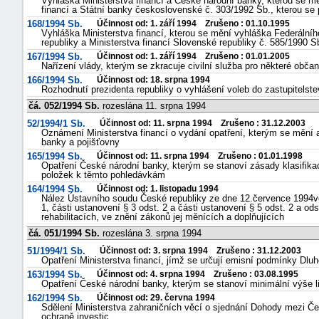
Vyhláška Ministerstva financí a České národní banky, kterou se mě
financí a Státní banky československé č. 303/1992 Sb., kterou se
168/1994 Sb.
Účinnost od: 1. září 1994 Zrušeno : 01.10.1995
Vyhláška Ministerstva financí, kterou se mění vyhláška Federálního
republiky a Ministerstva financí Slovenské republiky č. 585/1990 
167/1994 Sb.
Účinnost od: 1. září 1994 Zrušeno : 01.01.2005
Nařízení vlády, kterým se zkracuje civilní služba pro některé obča
166/1994 Sb.
Účinnost od: 18. srpna 1994
Rozhodnutí prezidenta republiky o vyhlášení voleb do zastupitelste
čá. 052/1994 Sb.
rozeslána 11. srpna 1994
52/1994/1 Sb.
Účinnost od: 11. srpna 1994 Zrušeno : 31.12.2003
Oznámení Ministerstva financí o vydání opatření, kterým se mění 
banky a pojišťovny
165/1994 Sb.
Účinnost od: 11. srpna 1994 Zrušeno : 01.01.1998
Opatření České národní banky, kterým se stanoví zásady klasifika
položek k těmto pohledávkám
164/1994 Sb.
Účinnost od: 1. listopadu 1994
Nález Ústavního soudu České republiky ze dne 12.července 1994ve 
1, části ustanovení § 3 odst. 2 a části ustanovení § 5 odst. 2 a o
rehabilitacích, ve znění zákonů jej měnících a doplňujících
čá. 051/1994 Sb.
rozeslána 3. srpna 1994
51/1994/1 Sb.
Účinnost od: 3. srpna 1994 Zrušeno : 31.12.2003
Opatření Ministerstva financí, jímž se určují emisní podmínky Dlu
163/1994 Sb.
Účinnost od: 4. srpna 1994 Zrušeno : 03.08.1995
Opatření České národní banky, kterým se stanoví minimální výše l
162/1994 Sb.
Účinnost od: 29. června 1994
Sdělení Ministerstva zahraničních věcí o sjednání Dohody mezi Če
ochraně investic