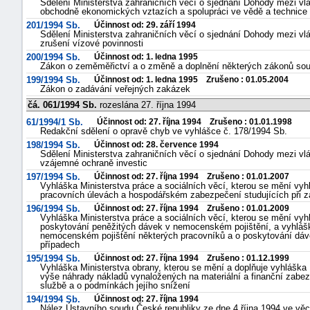
Sdělení Ministerstva zahraničních věcí o sjednání Dohody mezi vl
obchodně ekonomických vztazích a spolupráci ve vědě a technice
201/1994 Sb.
Účinnost od: 29. září 1994
Sdělení Ministerstva zahraničních věcí o sjednání Dohody mezi vl
zrušení vízové povinnosti
200/1994 Sb.
Účinnost od: 1. ledna 1995
Zákon o zeměměřictví a o změně a doplnění některých zákonů sou
199/1994 Sb.
Účinnost od: 1. ledna 1995 Zrušeno : 01.05.2004
Zákon o zadávání veřejných zakázek
čá. 061/1994 Sb.
rozeslána 27. října 1994
61/1994/1 Sb.
Účinnost od: 27. října 1994 Zrušeno : 01.01.1998
Redakční sdělení o opravě chyb ve vyhlášce č. 178/1994 Sb.
198/1994 Sb.
Účinnost od: 28. července 1994
Sdělení Ministerstva zahraničních věcí o sjednání Dohody mezi v
vzájemné ochraně investic
197/1994 Sb.
Účinnost od: 27. října 1994 Zrušeno : 01.01.2007
Vyhláška Ministerstva práce a sociálních věcí, kterou se mění vyhl
pracovních úlevách a hospodářském zabezpečení studujících při z
196/1994 Sb.
Účinnost od: 27. října 1994 Zrušeno : 01.01.2009
Vyhláška Ministerstva práce a sociálních věcí, kterou se mění vyh
poskytování peněžitých dávek v nemocenském pojištění, a vyhlášk
nemocenském pojištění některých pracovníků a o poskytování dá
případech
195/1994 Sb.
Účinnost od: 27. října 1994 Zrušeno : 01.12.1999
Vyhláška Ministerstva obrany, kterou se mění a doplňuje vyhláška 
výše náhrady nákladů vynaložených na materiální a finanční zabez
službě a o podmínkách jejího snížení
194/1994 Sb.
Účinnost od: 27. října 1994
Nález Ústavního soudu České republiky ze dne 4.října 1994 ve vě