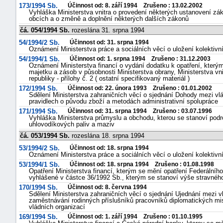
173/1994 Sb.
Účinnost od: 8. září 1994 Zrušeno : 13.02.2002
Vyhláška Ministerstva vnitra o provedení některých ustanovení zák
obcích a o změně a doplnění některých dalších zákonů
čá. 054/1994 Sb.
rozeslána 31. srpna 1994
54/1994/2 Sb.
Účinnost od: 31. srpna 1994
Oznámení Ministerstva práce a sociálních věcí o uložení kolektiv
54/1994/1 Sb.
Účinnost od: 1. srpna 1994 Zrušeno : 31.12.2003
Oznámení Ministerstva financí o vydání dodatku k opatření, kterým
majetku a zásob v působnosti Ministerstva obrany, Ministerstva v
republiky - přílohy č. 2 ( ostatní specifikovaný materiál )
172/1994 Sb.
Účinnost od: 22. února 1993 Zrušeno : 01.01.2002
Sdělení Ministerstva zahraničních věcí o sjednání Dohody mezi vl
pravidlech o původu zboží a metodách administrativní spolupráce
171/1994 Sb.
Účinnost od: 31. srpna 1994 Zrušeno : 03.07.1996
Vyhláška Ministerstva průmyslu a obchodu, kterou se stanoví podr
uhlovodíkových paliv a maziv
čá. 053/1994 Sb.
rozeslána 18. srpna 1994
53/1994/2 Sb.
Účinnost od: 18. srpna 1994
Oznámení Ministerstva práce a sociálních věcí o uložení kolektiv
53/1994/1 Sb.
Účinnost od: 18. srpna 1994 Zrušeno : 01.08.1998
Opatření Ministerstva financí, kterým se mění opatření Federálního
vyhlášené v částce 36/1992 Sb., kterým se stanoví výše stravného
170/1994 Sb.
Účinnost od: 8. června 1994
Sdělení Ministerstva zahraničních věcí o sjednání Ujednání mezi 
zaměstnávání rodinných příslušníků pracovníků diplomatických mi
vládních organizací
169/1994 Sb.
Účinnost od: 1. září 1994 Zrušeno : 01.10.1995