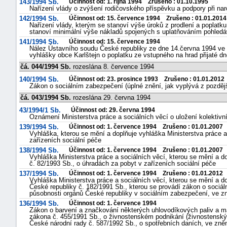
143/1994 Sb.
Účinnost od: 1. října 1994 Zrušeno : 01.10.1995
Nařízení vlády o zvýšení rodičovského příspěvku a podpory při nar
142/1994 Sb.
Účinnost od: 15. července 1994 Zrušeno : 01.01.2014
Nařízení vlády, kterým se stanoví výše úroků z prodlení a poplatk
stanoví minimální výše nákladů spojených s uplatňováním pohled
141/1994 Sb.
Účinnost od: 15. července 1994
Nález Ústavního soudu České republiky ze dne 14.června 1994 ve 
vyhlášky obce Karlštejn o poplatku ze vstupného na hrad přijaté d
čá. 044/1994 Sb.
rozeslána 8. července 1994
140/1994 Sb.
Účinnost od: 23. prosince 1993 Zrušeno : 01.01.2012
Zákon o sociálním zabezpečení (úplné znění, jak vyplývá z pozděj
čá. 043/1994 Sb.
rozeslána 29. června 1994
43/1994/1 Sb.
Účinnost od: 29. června 1994
Oznámení Ministerstva práce a sociálních věcí o uložení kolektiv
139/1994 Sb.
Účinnost od: 1. července 1994 Zrušeno : 01.01.2007
Vyhláška, kterou se mění a doplňuje vyhláška Ministerstva práce a
zařízeních sociální péče
138/1994 Sb.
Účinnost od: 1. července 1994 Zrušeno : 01.01.2007
Vyhláška Ministerstva práce a sociálních věcí, kterou se mění a do
č. 82/1993 Sb., o úhradách za pobyt v zařízeních sociální péče
137/1994 Sb.
Účinnost od: 1. července 1994 Zrušeno : 01.01.2012
Vyhláška Ministerstva práce a sociálních věcí, kterou se mění a do
České republiky č. 182/1991 Sb., kterou se provádí zákon o sociá
působnosti orgánů České republiky v sociálním zabezpečení, ve zn
136/1994 Sb.
Účinnost od: 1. července 1994
Zákon o barvení a značkování některých uhlovodíkových paliv a maz
zákona č. 455/1991 Sb., o živnostenském podnikání (živnostenský
České národní rady č. 587/1992 Sb., o spotřebních daních, ve zn