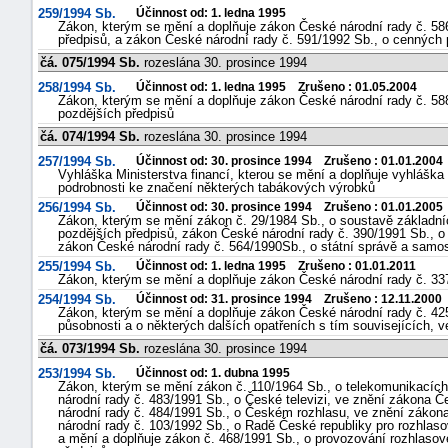
259/1994 Sb.
Účinnost od: 1. ledna 1995
Zákon, kterým se mění a doplňuje zákon České národní rady č. 586
předpisů, a zákon České národní rady č. 591/1992 Sb., o cenných 
čá. 075/1994 Sb.
rozeslána 30. prosince 1994
258/1994 Sb.
Účinnost od: 1. ledna 1995 Zrušeno : 01.05.2004
Zákon, kterým se mění a doplňuje zákon České národní rady č. 588
pozdějších předpisů
čá. 074/1994 Sb.
rozeslána 30. prosince 1994
257/1994 Sb.
Účinnost od: 30. prosince 1994 Zrušeno : 01.01.2004
-
Vyhláška Ministerstva financí, kterou se mění a doplňuje vyhláška 
podrobnosti ke značení některých tabákových výrobků
náhrady
256/1994 Sb.
Účinnost od: 30. prosince 1994 Zrušeno : 01.01.2005
Zákon, kterým se mění zákon č. 29/1984 Sb., o soustavě základníc
pozdějších předpisů, zákon České národní rady č. 390/1991 Sb., o 
zákon České národní rady č. 564/1990Sb., o státní správě a samos
255/1994 Sb.
Účinnost od: 1. ledna 1995 Zrušeno : 01.01.2011
Zákon, kterým se mění a doplňuje zákon České národní rady č. 33
254/1994 Sb.
Účinnost od: 31. prosince 1994 Zrušeno : 12.11.2000
Zákon, kterým se mění a doplňuje zákon České národní rady č. 425
působnosti a o některých dalších opatřeních s tím souvisejících, 
čá. 073/1994 Sb.
rozeslána 30. prosince 1994
253/1994 Sb.
Účinnost od: 1. dubna 1995
Zákon, kterým se mění zákon č. 110/1964 Sb., o telekomunikacích
národní rady č. 483/1991 Sb., o České televizi, ve znění zákona 
národní rady č. 484/1991 Sb., o Českém rozhlasu, ve znění zákon
národní rady č. 103/1992 Sb., o Radě České republiky pro rozhlasov
a mění a doplňuje zákon č. 468/1991 Sb., o provozování rozhlasové