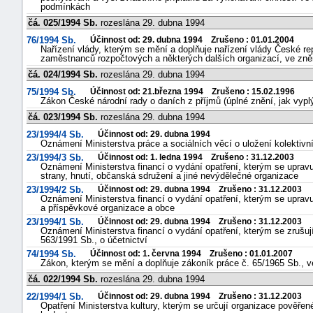
podmínkách
čá. 025/1994 Sb.
rozeslána 29. dubna 1994
76/1994 Sb.
Účinnost od: 29. dubna 1994 Zrušeno : 01.01.2004
Nařízení vlády, kterým se mění a doplňuje nařízení vlády České r
zaměstnanců rozpočtových a některých dalších organizací, ve zněn
čá. 024/1994 Sb.
rozeslána 29. dubna 1994
75/1994 Sb.
Účinnost od: 21.března 1994 Zrušeno : 15.02.1996
Zákon České národní rady o daních z příjmů (úplné znění, jak vyp
čá. 023/1994 Sb.
rozeslána 29. dubna 1994
23/1994/4 Sb.
Účinnost od: 29. dubna 1994
Oznámení Ministerstva práce a sociálních věcí o uložení kolektiv
23/1994/3 Sb.
Účinnost od: 1. ledna 1994 Zrušeno : 31.12.2003
Oznámení Ministerstva financí o vydání opatření, kterým se upravu
strany, hnutí, občanská sdružení a jiné nevýdělečné organizace
23/1994/2 Sb.
Účinnost od: 29. dubna 1994 Zrušeno : 31.12.2003
Oznámení Ministerstva financí o vydání opatření, kterým se uprav
a příspěvkové organizace a obce
23/1994/1 Sb.
Účinnost od: 29. dubna 1994 Zrušeno : 31.12.2003
Oznámení Ministerstva financí o vydání opatření, kterým se zrušuj
563/1991 Sb., o účetnictví
74/1994 Sb.
Účinnost od: 1. června 1994 Zrušeno : 01.01.2007
Zákon, kterým se mění a doplňuje zákoník práce č. 65/1965 Sb., v
čá. 022/1994 Sb.
rozeslána 29. dubna 1994
22/1994/1 Sb.
Účinnost od: 29. dubna 1994 Zrušeno : 31.12.2003
Opatření Ministerstva kultury, kterým se určují organizace pověř