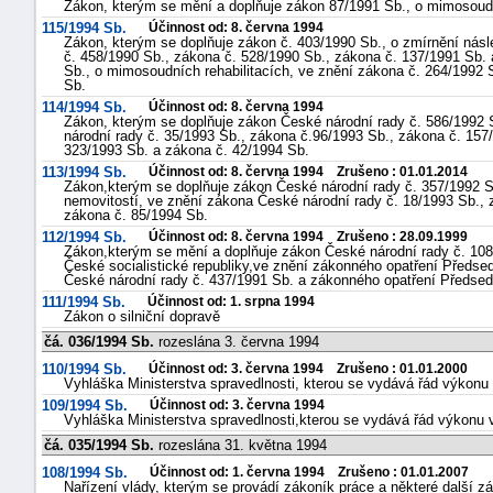
Zákon, kterým se mění a doplňuje zákon 87/1991 Sb., o mimosoudní
115/1994 Sb.
Účinnost od: 8. června 1994
Zákon, kterým se doplňuje zákon č. 403/1990 Sb., o zmírnění nás
č. 458/1990 Sb., zákona č. 528/1990 Sb., zákona č. 137/1991 Sb.
Sb., o mimosoudních rehabilitacích, ve znění zákona č. 264/1992 
Sb.
114/1994 Sb.
Účinnost od: 8. června 1994
Zákon, kterým se doplňuje zákon České národní rady č. 586/1992 
národní rady č. 35/1993 Sb., zákona č.96/1993 Sb., zákona č. 157
323/1993 Sb. a zákona č. 42/1994 Sb.
113/1994 Sb.
Účinnost od: 8. června 1994 Zrušeno : 01.01.2014
Zákon,kterým se doplňuje zákon České národní rady č. 357/1992 Sb
nemovitostí, ve znění zákona České národní rady č. 18/1993 Sb., 
zákona č. 85/1994 Sb.
112/1994 Sb.
Účinnost od: 8. června 1994 Zrušeno : 28.09.1999
Zákon,kterým se mění a doplňuje zákon České národní rady č. 108/
České socialistické republiky,ve znění zákonného opatření Předse
České národní rady č. 437/1991 Sb. a zákonného opatření Předsed
111/1994 Sb.
Účinnost od: 1. srpna 1994
Zákon o silniční dopravě
čá. 036/1994 Sb.
rozeslána 3. června 1994
110/1994 Sb.
Účinnost od: 3. června 1994 Zrušeno : 01.01.2000
Vyhláška Ministerstva spravedlnosti, kterou se vydává řád výkonu 
109/1994 Sb.
Účinnost od: 3. června 1994
Vyhláška Ministerstva spravedlnosti,kterou se vydává řád výkonu
čá. 035/1994 Sb.
rozeslána 31. května 1994
108/1994 Sb.
Účinnost od: 1. června 1994 Zrušeno : 01.01.2007
Nařízení vlády, kterým se provádí zákoník práce a některé další z