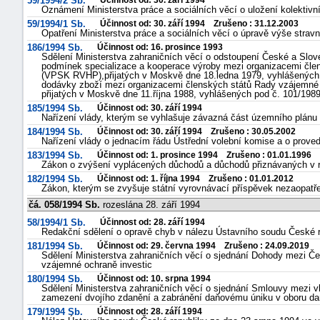
59/1994/2 Sb.
Účinnost od: 30. září 1994
Oznámení Ministerstva práce a sociálních věcí o uložení kolektiv
59/1994/1 Sb.
Účinnost od: 30. září 1994 Zrušeno : 31.12.2003
Opatření Ministerstva práce a sociálních věcí o úpravě výše strav
186/1994 Sb.
Účinnost od: 16. prosince 1993
Sdělení Ministerstva zahraničních věcí o odstoupení České a Slo
podmínek specializace a kooperace výroby mezi organizacemi čl
(VPSK RVHP),přijatých v Moskvě dne 18.ledna 1979, vyhlášených
dodávky zboží mezi organizacemi členských států Rady vzájemn
přijatých v Moskvě dne 11.října 1988, vyhlášených pod č. 101/198
185/1994 Sb.
Účinnost od: 30. září 1994
Nařízení vlády, kterým se vyhlašuje závazná část územního plán
184/1994 Sb.
Účinnost od: 30. září 1994 Zrušeno : 30.05.2002
Nařízení vlády o jednacím řádu Ústřední volební komise a o proved
183/1994 Sb.
Účinnost od: 1. prosince 1994 Zrušeno : 01.01.1996
Zákon o zvýšení vyplácených důchodů a důchodů přiznávaných v r
182/1994 Sb.
Účinnost od: 1. října 1994 Zrušeno : 01.01.2012
Zákon, kterým se zvyšuje státní vyrovnávací příspěvek nezaopatř
čá. 058/1994 Sb.
rozeslána 28. září 1994
58/1994/1 Sb.
Účinnost od: 28. září 1994
Redakční sdělení o opravě chyb v nálezu Ústavního soudu České r
181/1994 Sb.
Účinnost od: 29. června 1994 Zrušeno : 24.09.2019
Sdělení Ministerstva zahraničních věcí o sjednání Dohody mezi Če
vzájemné ochraně investic
180/1994 Sb.
Účinnost od: 10. srpna 1994
Sdělení Ministerstva zahraničních věcí o sjednání Smlouvy mezi 
zamezení dvojího zdanění a zabránění daňovému úniku v oboru dan
179/1994 Sb.
Účinnost od: 28. září 1994