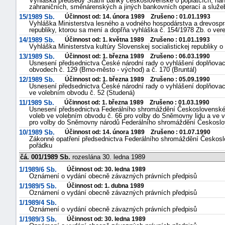
Vyhláška předsedy Státní banky československé o poplatcích, náh
zahraničních, směnárenských a jiných bankovních operací a služe
15/1989 Sb.
Účinnost od: 14. února 1989 Zrušeno : 01.01.1993
Vyhláška Ministerstva lesného a vodného hospodárstva a drevospra
republiky, ktorou sa mení a dopľňa vyhláška č. 154/1978 Zb. o ve
14/1989 Sb.
Účinnost od: 1. května 1989 Zrušeno : 01.01.1993
Vyhláška Ministerstva kultúry Slovenskej socialistickej republiky o
13/1989 Sb.
Účinnost od: 1. března 1989 Zrušeno : 06.03.1990
Usnesení předsednictva České národní rady o vyhlášení doplňovac
obvodech č. 129 (Brno-město - východ) a č. 170 (Bruntál)
12/1989 Sb.
Účinnost od: 1. března 1989 Zrušeno : 05.09.1990
Usnesení předsednictva České národní rady o vyhlášení doplňovac
ve volebním obvodu č. 52 (Studená)
11/1989 Sb.
Účinnost od: 1. března 1989 Zrušeno : 01.03.1990
Usnesení předsednictva Federálního shromáždění Československé s
voleb ve volebním obvodu č. 66 pro volby do Sněmovny lidu a ve vo
pro volby do Sněmovny národů Federálního shromáždění Českoslove
10/1989 Sb.
Účinnost od: 14. února 1989 Zrušeno : 01.07.1990
Zákonné opatření předsednictva Federálního shromáždění Českoslo
pořádku
čá. 001/1989 Sb.
rozeslána 30. ledna 1989
1/1989/6 Sb.
Účinnost od: 30. ledna 1989
Oznámení o vydání obecně závazných právních předpisů
1/1989/5 Sb.
Účinnost od: 1. dubna 1989
Oznámení o vydání obecně závazných právních předpisů
1/1989/4 Sb.
Oznámení o vydání obecně závazných právních předpisů
1/1989/3 Sb.
Účinnost od: 30. ledna 1989