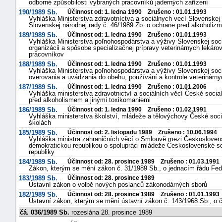
odborné způsobilosti vybraných pracovníků jaderných zařízení
190/1989 Sb.
Účinnost od: 1. ledna 1990 Zrušeno : 01.01.1993
Vyhláška Ministerstva zdravotníctva a sociálnych vecí Slovenskej 
Slovenskej národnej rady č. 46/1989 Zb. o ochrane pred alkoholiz
189/1989 Sb.
Účinnost od: 1. ledna 1990 Zrušeno : 01.01.1993
Vyhláška Ministerstva poľnohospodárstva a výživy Slovenskej social
organizácii a spôsobe specializačnej prípravy veterinárnych lekáro
pracovníkov
188/1989 Sb.
Účinnost od: 1. ledna 1990 Zrušeno : 01.01.1993
Vyhláška Ministerstva poľnohospodárstva a výživy Slovenskej socia
overovania a uvádzania do obehu, používání a kontrole veterinárnyc
-
187/1989 Sb.
Účinnost od: 1. ledna 1990 Zrušeno : 01.01.2006
Vyhláška ministerstva zdravotnictví a sociálních věcí České social
náhrady
před alkoholismem a jinými toxikomaniemi
186/1989 Sb.
Účinnost od: 1. ledna 1990 Zrušeno : 01.02.1991
Vyhláška ministerstva školství, mládeže a tělovýchovy České social
školách
185/1989 Sb.
Účinnost od: 2. listopadu 1989 Zrušeno : 10.06.1994
Vyhláška ministra zahraničních věcí o Smlouvě mezi Českosloven
demokratickou republikou o spolupráci mládeže Československé so
republiky
184/1989 Sb.
Účinnost od: 28. prosince 1989 Zrušeno : 01.03.1991
Zákon, kterým se mění zákon č. 31/1989 Sb., o jednacím řádu Fe
183/1989 Sb.
Účinnost od: 28. prosince 1989
Ústavní zákon o volbě nových poslanců zákonodárných sborů
182/1989 Sb.
Účinnost od: 28. prosince 1989 Zrušeno : 01.01.1993
Ústavní zákon, kterým se mění ústavní zákon č. 143/1968 Sb., o 
čá. 036/1989 Sb.
rozeslána 28. prosince 1989