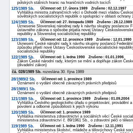
polských státních hranic na hraničních vodních tocích
125/1989 Sb.
Účinnost od: 17. února 1989 Zrušeno : 02.12.1997
Vyhláška ministra zahraničních věcí o Dohodě mezi vládou Českosl
sovětských socialistických republik o spolupráci v oblasti ochrany 
124/1989 Sb.
Účinnost od: 27. listopadu 1989 Zrušeno : 28.12.1989
Uznesenie Slovenskej národnej rady k návrhu skupiny poslancov
ústavného zákona o spôsobe prijatia novej Ústavy Československej s
republiky a Slovenskej socialistickej republiky
123/1989 Sb.
Účinnost od: 12. prosince 1989 Zrušeno : 12.01.1990
Usnesení České národní rady k návrhu skupiny poslanců Federál
způsobu přijetí nové Ústavy Československé socialistické republik
socialistické republiky
122/1989 Sb.
Účinnost od: 1. ledna 1990 Zrušeno : 01.01.1996
Zákon České národní rady, kterým se mění a doplňuje zákon České 
(divadelní zákon)
čá. 028/1989 Sb.
rozeslána 30. října 1989
28/1989/2 Sb.
Účinnost od: 1. prosince 1989
Oznámení o vydání obecně závazných právních předpisů
28/1989/1 Sb.
Oznámení o vydání obecně závazných právních předpisů
121/1989 Sb.
Účinnost od: 1. prosince 1989 Zrušeno : 01.09.2004
Vyhláška Českého geologického úřadu o projektování, provádění a
povolení a odborné způsobilosti k jejich výkonu
120/1989 Sb.
Účinnost od: 1. prosince 1989
Vyhláška ministerstva zdravotnictví a sociálních věcí České social
ministerstva zdravotnictví č. 89/1961 Sb., o zdravotní péči o těle
119/1989 Sb.
Účinnost od: 1. ledna 1990 Zrušeno : 12.11.1991
Vyhláška ministerstva školství, mládeže a tělovýchovy České socia