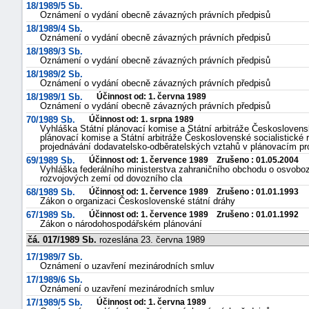
18/1989/5 Sb.
Oznámení o vydání obecně závazných právních předpisů
18/1989/4 Sb.
Oznámení o vydání obecně závazných právních předpisů
18/1989/3 Sb.
Oznámení o vydání obecně závazných právních předpisů
18/1989/2 Sb.
Oznámení o vydání obecně závazných právních předpisů
18/1989/1 Sb.
Účinnost od: 1. června 1989
Oznámení o vydání obecně závazných právních předpisů
70/1989 Sb.
Účinnost od: 1. srpna 1989
Vyhláška Státní plánovací komise a Státní arbitráže Československ
plánovací komise a Státní arbitráže Československé socialistické 
projednávání dodavatelsko-odběratelských vztahů v plánovacím p
69/1989 Sb.
Účinnost od: 1. července 1989 Zrušeno : 01.05.2004
Vyhláška federálního ministerstva zahraničního obchodu o osvobo
rozvojových zemí od dovozního cla
68/1989 Sb.
Účinnost od: 1. července 1989 Zrušeno : 01.01.1993
Zákon o organizaci Československé státní dráhy
67/1989 Sb.
Účinnost od: 1. července 1989 Zrušeno : 01.01.1992
Zákon o národohospodářském plánování
čá. 017/1989 Sb.
rozeslána 23. června 1989
17/1989/7 Sb.
Oznámení o uzavření mezinárodních smluv
17/1989/6 Sb.
Oznámení o uzavření mezinárodních smluv
17/1989/5 Sb.
Účinnost od: 1. června 1989