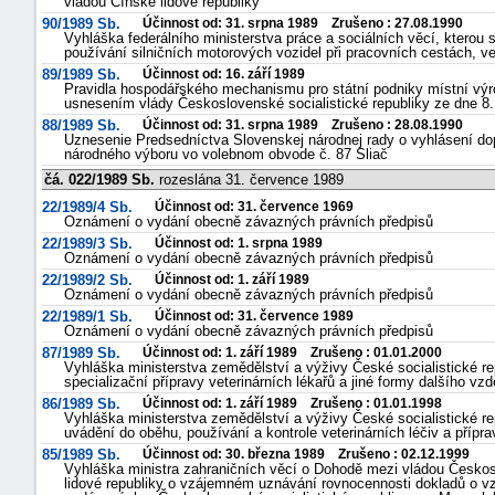
vládou Čínské lidové republiky
90/1989 Sb.
Účinnost od: 31. srpna 1989 Zrušeno : 27.08.1990
Vyhláška federálního ministerstva práce a sociálních věcí, kterou
používání silničních motorových vozidel při pracovních cestách, v
89/1989 Sb.
Účinnost od: 16. září 1989
Pravidla hospodářského mechanismu pro státní podniky místní vý
usnesením vlády Československé socialistické republiky ze dne 8.
88/1989 Sb.
Účinnost od: 31. srpna 1989 Zrušeno : 28.08.1990
Uznesenie Predsedníctva Slovenskej národnej rady o vyhlásení do
národného výboru vo volebnom obvode č. 87 Sliač
čá. 022/1989 Sb.
rozeslána 31. července 1989
22/1989/4 Sb.
Účinnost od: 31. července 1969
Oznámení o vydání obecně závazných právních předpisů
22/1989/3 Sb.
Účinnost od: 1. srpna 1989
Oznámení o vydání obecně závazných právních předpisů
22/1989/2 Sb.
Účinnost od: 1. září 1989
Oznámení o vydání obecně závazných právních předpisů
22/1989/1 Sb.
Účinnost od: 31. července 1989
Oznámení o vydání obecně závazných právních předpisů
87/1989 Sb.
Účinnost od: 1. září 1989 Zrušeno : 01.01.2000
Vyhláška ministerstva zemědělství a výživy České socialistické re
specializační přípravy veterinárních lékařů a jiné formy dalšího vz
86/1989 Sb.
Účinnost od: 1. září 1989 Zrušeno : 01.01.1998
Vyhláška ministerstva zemědělství a výživy České socialistické re
uvádění do oběhu, používání a kontrole veterinárních léčiv a přípr
85/1989 Sb.
Účinnost od: 30. března 1989 Zrušeno : 02.12.1999
Vyhláška ministra zahraničních věcí o Dohodě mezi vládou Českos
lidové republiky o vzájemném uznávání rovnocennosti dokladů o v