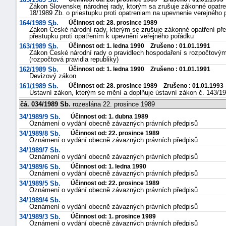
Zákon Slovenskej národnej rady, ktorým sa zrušuje zákonné opatre
18/1989 Zb. o priestupku proti opatreniam na upevnenie verejného 
164/1989 Sb.
Účinnost od: 28. prosince 1989
Zákon České národní rady, kterým se zrušuje zákonné opatření pře
přestupku proti opatřením k upevnění veřejného pořádku
163/1989 Sb.
Účinnost od: 1. ledna 1990 Zrušeno : 01.01.1991
Zákon České národní rady o pravidlech hospodaření s rozpočtovými
(rozpočtová pravidla republiky)
162/1989 Sb.
Účinnost od: 1. ledna 1990 Zrušeno : 01.01.1991
Devizový zákon
161/1989 Sb.
Účinnost od: 28. prosince 1989 Zrušeno : 01.01.1993
Ústavní zákon, kterým se mění a doplňuje ústavní zákon č. 143/19
čá. 034/1989 Sb.
rozeslána 22. prosince 1989
34/1989/9 Sb.
Účinnost od: 1. dubna 1989
Oznámení o vydání obecně závazných právních předpisů
34/1989/8 Sb.
Účinnost od: 22. prosince 1989
Oznámení o vydání obecně závazných právních předpisů
34/1989/7 Sb.
Oznámení o vydání obecně závazných právních předpisů
34/1989/6 Sb.
Účinnost od: 1. ledna 1990
Oznámení o vydání obecně závazných právních předpisů
34/1989/5 Sb.
Účinnost od: 22. prosince 1989
Oznámení o vydání obecně závazných právních předpisů
34/1989/4 Sb.
Oznámení o vydání obecně závazných právních předpisů
34/1989/3 Sb.
Účinnost od: 1. prosince 1989
Oznámení o vydání obecně závazných právních předpisů