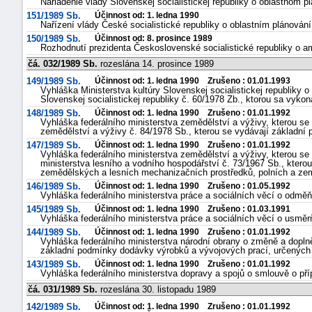
Nariadenie vlády Slovenskej socialistickej republiky o oblastnom pl
151/1989 Sb.
Účinnost od: 1. ledna 1990
Nařízení vlády České socialistické republiky o oblastním plánování
150/1989 Sb.
Účinnost od: 8. prosince 1989
Rozhodnutí prezidenta Československé socialistické republiky o am
čá. 032/1989 Sb.
rozeslána 14. prosince 1989
149/1989 Sb.
Účinnost od: 1. ledna 1990 Zrušeno : 01.01.1993
Vyhláška Ministerstva kultúry Slovenskej socialistickej republiky 
Slovenskej socialistickej republiky č. 60/1978 Zb., ktorou sa vyk
148/1989 Sb.
Účinnost od: 1. ledna 1990 Zrušeno : 01.01.1992
Vyhláška federálního ministerstva zemědělství a výživy, kterou se
zemědělství a výživy č. 84/1978 Sb., kterou se vydávají základn
147/1989 Sb.
Účinnost od: 1. ledna 1990 Zrušeno : 01.01.1992
Vyhláška federálního ministerstva zemědělství a výživy, kterou se
ministerstva lesního a vodního hospodářství č. 73/1967 Sb., kter
zemědělských a lesních mechanizačních prostředků, polních a ze
146/1989 Sb.
Účinnost od: 1. ledna 1990 Zrušeno : 01.05.1992
Vyhláška federálního ministerstva práce a sociálních věcí o odmě
145/1989 Sb.
Účinnost od: 1. ledna 1990 Zrušeno : 01.03.1991
Vyhláška federálního ministerstva práce a sociálních věcí o usm
144/1989 Sb.
Účinnost od: 1. ledna 1990 Zrušeno : 01.01.1992
Vyhláška federálního ministerstva národní obrany o změně a doplně
základní podmínky dodávky výrobků a vývojových prací, určených
143/1989 Sb.
Účinnost od: 1. ledna 1990 Zrušeno : 01.01.1992
Vyhláška federálního ministerstva dopravy a spojů o smlouvě o pří
čá. 031/1989 Sb.
rozeslána 30. listopadu 1989
142/1989 Sb.
Účinnost od: 1. ledna 1990 Zrušeno : 01.01.1992