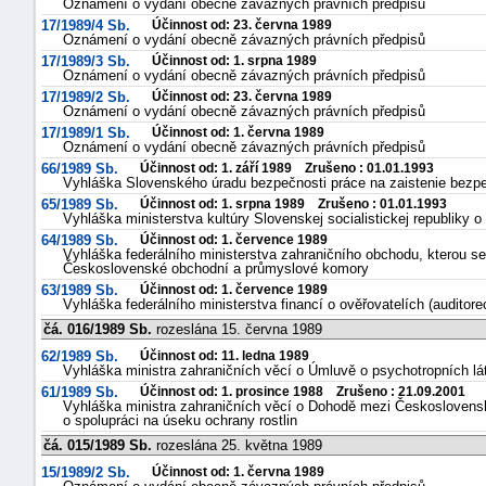
Oznámení o vydání obecně závazných právních předpisů
17/1989/4 Sb.
Účinnost od: 23. června 1989
Oznámení o vydání obecně závazných právních předpisů
17/1989/3 Sb.
Účinnost od: 1. srpna 1989
Oznámení o vydání obecně závazných právních předpisů
17/1989/2 Sb.
Účinnost od: 23. června 1989
Oznámení o vydání obecně závazných právních předpisů
17/1989/1 Sb.
Účinnost od: 1. června 1989
Oznámení o vydání obecně závazných právních předpisů
66/1989 Sb.
Účinnost od: 1. září 1989 Zrušeno : 01.01.1993
Vyhláška Slovenského úradu bezpečnosti práce na zaistenie bezpeč
65/1989 Sb.
Účinnost od: 1. srpna 1989 Zrušeno : 01.01.1993
Vyhláška ministerstva kultúry Slovenskej socialistickej republiky o 
64/1989 Sb.
Účinnost od: 1. července 1989
Vyhláška federálního ministerstva zahraničního obchodu, kterou
Československé obchodní a průmyslové komory
63/1989 Sb.
Účinnost od: 1. července 1989
Vyhláška federálního ministerstva financí o ověřovatelích (auditorec
čá. 016/1989 Sb.
rozeslána 15. června 1989
62/1989 Sb.
Účinnost od: 11. ledna 1989
Vyhláška ministra zahraničních věcí o Úmluvě o psychotropních lá
61/1989 Sb.
Účinnost od: 1. prosince 1988 Zrušeno : 21.09.2001
Vyhláška ministra zahraničních věcí o Dohodě mezi Československ
o spolupráci na úseku ochrany rostlin
čá. 015/1989 Sb.
rozeslána 25. května 1989
15/1989/2 Sb.
Účinnost od: 1. června 1989