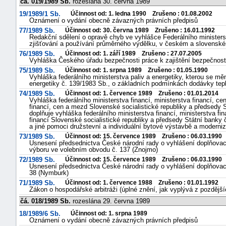
čá. 019/1989 Sb.
rozeslána 30. června 1989
19/1989/1 Sb.
Účinnost od: 1. ledna 1990 Zrušeno : 01.08.2002
Oznámení o vydání obecně závazných právních předpisů
77/1989 Sb.
Účinnost od: 30. června 1989 Zrušeno : 16.01.1992
Redakční sdělení o opravě chyb ve vyhlášce Federálního ministerst
zjišťování a používání průměrného výdělku, v českém a slovensk
76/1989 Sb.
Účinnost od: 1. září 1989 Zrušeno : 27.07.2005
Vyhláška Českého úřadu bezpečnosti práce k zajištění bezpečnosti
75/1989 Sb.
Účinnost od: 1. srpna 1989 Zrušeno : 01.05.1990
Vyhláška federálního ministerstva paliv a energetiky, kterou se měn
energetiky č. 139/1983 Sb., o základních podmínkách dodávky tep
74/1989 Sb.
Účinnost od: 1. července 1989 Zrušeno : 01.01.2014
Vyhláška federálního ministerstva financí, ministerstva financí, ce
financí, cen a mezd Slovenské socialistické republiky a předsedy
doplňuje vyhláška federálního ministerstva financí, ministerstva fin
financí Slovenské socialistické republiky a předsedy Státní banky
a jiné pomoci družstevní a individuální bytové výstavbě a moderni
73/1989 Sb.
Účinnost od: 15. července 1989 Zrušeno : 06.03.1990
Usnesení předsednictva České národní rady o vyhlášení doplňovac
výboru ve volebním obvodu č. 137 (Znojmo)
72/1989 Sb.
Účinnost od: 15. července 1989 Zrušeno : 06.03.1990
Usnesení předsednictva České národní rady o vyhlášení doplňovac
38 (Nymburk)
71/1989 Sb.
Účinnost od: 1. července 1988 Zrušeno : 01.01.1992
Zákon o hospodářské arbitráži (úplné znění, jak vyplývá z pozdějš
čá. 018/1989 Sb.
rozeslána 29. června 1989
18/1989/6 Sb.
Účinnost od: 1. srpna 1989
Oznámení o vydání obecně závazných právních předpisů