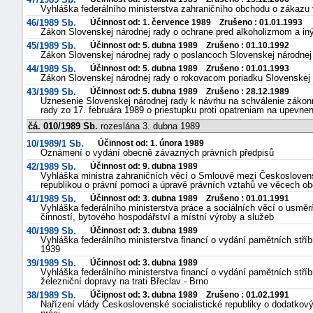
Vyhláška federálního ministerstva zahraničního obchodu o zákazu 
46/1989 Sb.
Účinnost od: 1. července 1989 Zrušeno : 01.01.1993
Zákon Slovenskej národnej rady o ochrane pred alkoholizmom a in
45/1989 Sb.
Účinnost od: 5. dubna 1989 Zrušeno : 01.10.1992
Zákon Slovenskej národnej rady o poslancoch Slovenskej národnej
44/1989 Sb.
Účinnost od: 5. dubna 1989 Zrušeno : 01.01.1993
Zákon Slovenskej národnej rady o rokovacom poriadku Slovenskej 
43/1989 Sb.
Účinnost od: 5. dubna 1989 Zrušeno : 28.12.1989
Uznesenie Slovenskej národnej rady k návrhu na schválenie zákon
rady zo 17. februára 1989 o priestupku proti opatreniam na upevnen
čá. 010/1989 Sb.
rozeslána 3. dubna 1989
10/1989/1 Sb.
Účinnost od: 1. února 1989
Oznámení o vydání obecně závazných právních předpisů
42/1989 Sb.
Účinnost od: 9. dubna 1989
Vyhláška ministra zahraničních věcí o Smlouvě mezi Československ
republikou o právní pomoci a úpravě právních vztahů ve věcech ob
41/1989 Sb.
Účinnost od: 3. dubna 1989 Zrušeno : 01.01.1991
Vyhláška federálního ministerstva práce a sociálních věcí o usm
činností, bytového hospodářství a místní výroby a služeb
40/1989 Sb.
Účinnost od: 3. dubna 1989
Vyhláška federálního ministerstva financí o vydání pamětních stříb
1939
39/1989 Sb.
Účinnost od: 3. dubna 1989
Vyhláška federálního ministerstva financí o vydání pamětních stří
železniční dopravy na trati Břeclav - Brno
38/1989 Sb.
Účinnost od: 3. dubna 1989 Zrušeno : 01.02.1991
Nařízení vlády Československé socialistické republiky o dodatk