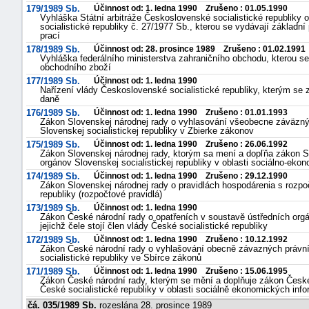
179/1989 Sb.
Účinnost od: 1. ledna 1990 Zrušeno : 01.05.1990
Vyhláška Státní arbitráže Československé socialistické republiky
socialistické republiky č. 27/1977 Sb., kterou se vydávají základ
prací
178/1989 Sb.
Účinnost od: 28. prosince 1989 Zrušeno : 01.02.1991
Vyhláška federálního ministerstva zahraničního obchodu, kterou s
obchodního zboží
177/1989 Sb.
Účinnost od: 1. ledna 1990
Nařízení vlády Československé socialistické republiky, kterým s
daně
176/1989 Sb.
Účinnost od: 1. ledna 1990 Zrušeno : 01.01.1993
Zákon Slovenskej národnej rady o vyhlasování všeobecne záväzný
Slovenskej socialistickej republiky v Zbierke zákonov
175/1989 Sb.
Účinnost od: 1. ledna 1990 Zrušeno : 26.06.1992
Zákon Slovenskej národnej rady, ktorým sa mení a dopľňa zákon Sl
orgánov Slovenskej socialistickej republiky v oblasti sociálno-eko
174/1989 Sb.
Účinnost od: 1. ledna 1990 Zrušeno : 29.12.1990
Zákon Slovenskej národnej rady o pravidlách hospodárenia s rozpoč
republiky (rozpočtové pravidlá)
173/1989 Sb.
Účinnost od: 1. ledna 1990
Zákon České národní rady o opatřeních v soustavě ústředních orgán
jejichž čele stojí člen vlády České socialistické republiky
172/1989 Sb.
Účinnost od: 1. ledna 1990 Zrušeno : 10.12.1992
Zákon České národní rady o vyhlašování obecně závazných právníc
socialistické republiky ve Sbírce zákonů
171/1989 Sb.
Účinnost od: 1. ledna 1990 Zrušeno : 15.06.1995
Zákon České národní rady, kterým se mění a doplňuje zákon České
České socialistické republiky v oblasti sociálně ekonomických inf
čá. 035/1989 Sb.
rozeslána 28. prosince 1989