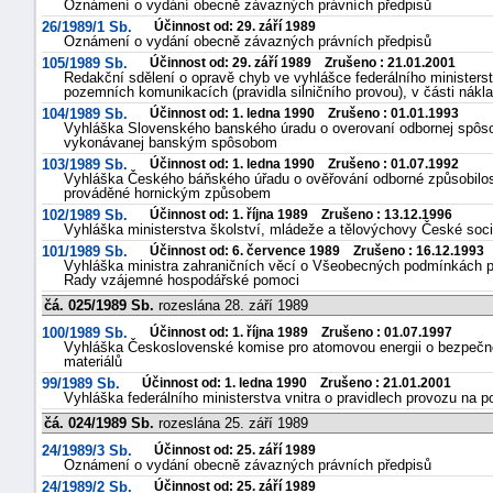
Oznámení o vydání obecně závazných právních předpisů
26/1989/1 Sb.
Účinnost od: 29. září 1989
Oznámení o vydání obecně závazných právních předpisů
105/1989 Sb.
Účinnost od: 29. září 1989 Zrušeno : 21.01.2001
Redakční sdělení o opravě chyb ve vyhlášce federálního ministerst
pozemních komunikacích (pravidla silničního provou), v části nák
104/1989 Sb.
Účinnost od: 1. ledna 1990 Zrušeno : 01.01.1993
Vyhláška Slovenského banského úradu o overovaní odbornej spôsobil
vykonávanej banským spôsobom
103/1989 Sb.
Účinnost od: 1. ledna 1990 Zrušeno : 01.07.1992
Vyhláška Českého báňského úřadu o ověřování odborné způsobilosti
prováděné hornickým způsobem
102/1989 Sb.
Účinnost od: 1. října 1989 Zrušeno : 13.12.1996
Vyhláška ministerstva školství, mládeže a tělovýchovy České socia
101/1989 Sb.
Účinnost od: 6. července 1989 Zrušeno : 16.12.1993
Vyhláška ministra zahraničních věcí o Všeobecných podmínkách p
Rady vzájemné hospodářské pomoci
čá. 025/1989 Sb.
rozeslána 28. září 1989
100/1989 Sb.
Účinnost od: 1. října 1989 Zrušeno : 01.07.1997
Vyhláška Československé komise pro atomovou energii o bezpečnos
materiálů
99/1989 Sb.
Účinnost od: 1. ledna 1990 Zrušeno : 21.01.2001
Vyhláška federálního ministerstva vnitra o pravidlech provozu na 
čá. 024/1989 Sb.
rozeslána 25. září 1989
24/1989/3 Sb.
Účinnost od: 25. září 1989
Oznámení o vydání obecně závazných právních předpisů
24/1989/2 Sb.
Účinnost od: 25. září 1989