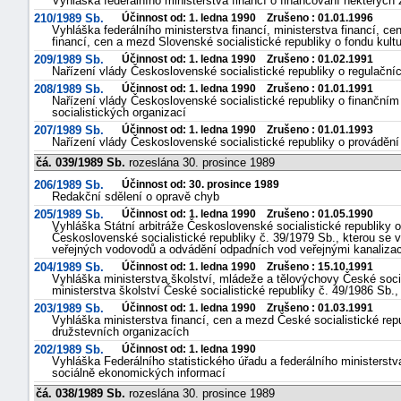
Vyhláška federálního ministerstva financí o financování některých
210/1989 Sb.
Účinnost od: 1. ledna 1990 Zrušeno : 01.01.1996
Vyhláška federálního ministerstva financí, ministerstva financí, ce
financí, cen a mezd Slovenské socialistické republiky o fondu kultu
209/1989 Sb.
Účinnost od: 1. ledna 1990 Zrušeno : 01.02.1991
Nařízení vlády Československé socialistické republiky o regulačn
208/1989 Sb.
Účinnost od: 1. ledna 1990 Zrušeno : 01.01.1991
Nařízení vlády Československé socialistické republiky o finančním
socialistických organizací
207/1989 Sb.
Účinnost od: 1. ledna 1990 Zrušeno : 01.01.1993
Nařízení vlády Československé socialistické republiky o provádění
čá. 039/1989 Sb.
rozeslána 30. prosince 1989
206/1989 Sb.
Účinnost od: 30. prosince 1989
Redakční sdělení o opravě chyb
205/1989 Sb.
Účinnost od: 1. ledna 1990 Zrušeno : 01.05.1990
Vyhláška Státní arbitráže Československé socialistické republiky 
Československé socialistické republiky č. 39/1979 Sb., kterou s
veřejných vodovodů a odvádění odpadních vod veřejnými kanaliza
náhrady
204/1989 Sb.
Účinnost od: 1. ledna 1990 Zrušeno : 15.10.1991
škody
Vyhláška ministerstva školství, mládeže a tělovýchovy České socia
ministerstva školství České socialistické republiky č. 49/1986 Sb.,
203/1989 Sb.
Účinnost od: 1. ledna 1990 Zrušeno : 01.03.1991
Vyhláška ministerstva financí, cen a mezd České socialistické re
družstevních organizacích
202/1989 Sb.
Účinnost od: 1. ledna 1990
Vyhláška Federálního statistického úřadu a federálního ministerstva
sociálně ekonomických informací
čá. 038/1989 Sb.
rozeslána 30. prosince 1989