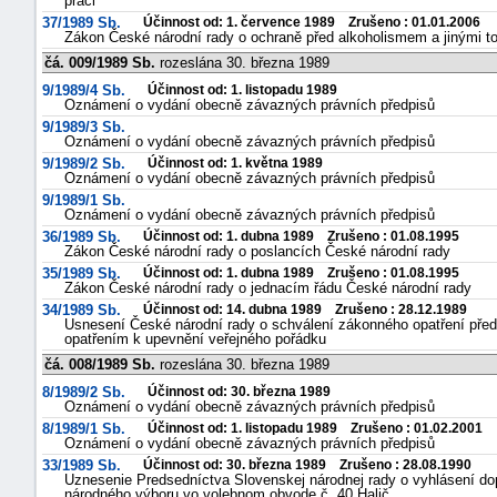
práci
37/1989 Sb.
Účinnost od: 1. července 1989 Zrušeno : 01.01.2006
Zákon České národní rady o ochraně před alkoholismem a jinými t
čá. 009/1989 Sb.
rozeslána 30. března 1989
9/1989/4 Sb.
Účinnost od: 1. listopadu 1989
Oznámení o vydání obecně závazných právních předpisů
9/1989/3 Sb.
Oznámení o vydání obecně závazných právních předpisů
9/1989/2 Sb.
Účinnost od: 1. května 1989
Oznámení o vydání obecně závazných právních předpisů
9/1989/1 Sb.
Oznámení o vydání obecně závazných právních předpisů
36/1989 Sb.
Účinnost od: 1. dubna 1989 Zrušeno : 01.08.1995
Zákon České národní rady o poslancích České národní rady
35/1989 Sb.
Účinnost od: 1. dubna 1989 Zrušeno : 01.08.1995
Zákon České národní rady o jednacím řádu České národní rady
34/1989 Sb.
Účinnost od: 14. dubna 1989 Zrušeno : 28.12.1989
Usnesení České národní rady o schválení zákonného opatření předs
opatřením k upevnění veřejného pořádku
čá. 008/1989 Sb.
rozeslána 30. března 1989
8/1989/2 Sb.
Účinnost od: 30. března 1989
Oznámení o vydání obecně závazných právních předpisů
8/1989/1 Sb.
Účinnost od: 1. listopadu 1989 Zrušeno : 01.02.2001
Oznámení o vydání obecně závazných právních předpisů
33/1989 Sb.
Účinnost od: 30. března 1989 Zrušeno : 28.08.1990
Uznesenie Predsedníctva Slovenskej národnej rady o vyhlásení do
národného výboru vo volebnom obvode č. 40 Halič