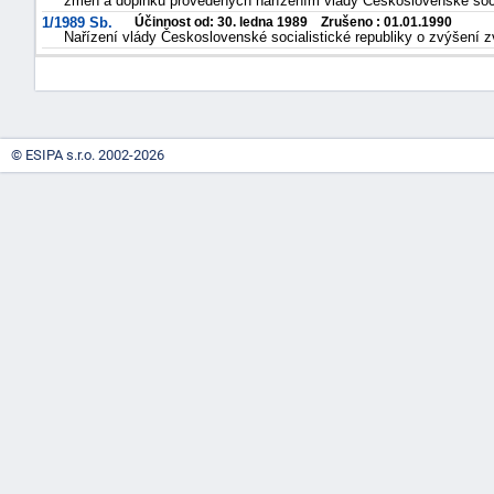
změn a doplňků provedených nařízením vlády Československé socia
1/1989 Sb.
Účinnost od: 30. ledna 1989 Zrušeno : 01.01.1990
Nařízení vlády Československé socialistické republiky o zvýšení 
© ESIPA s.r.o. 2002-2026