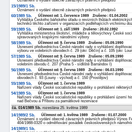
Oznámení o vydání obecně závazných právních předpisů
15/1989/1 Sb.
Oznámení o vydání obecně závazných právních předpisů
60/1989 Sb.
Účinnost od: 1. července 1989 Zrušeno : 01.04.2002
Vyhláška Českého báňského úřadu o revizních lhůtách elektrickýc
techniků těchto zařízení v organizacích podléhajících vrchnímu do
59/1989 Sb.
Účinnost od: 1. září 1989 Zrušeno : 20.02.1992
Vyhláška ministerstva školství, mládeže a tělovýchovy České soc
spravovaných krajskými národními výbory
58/1989 Sb.
Účinnost od: 9. června 1989 Zrušeno : 05.09.1990
Usnesení předsednictva České národní rady o vyhlášení doplňova
výboru ve volebních obvodech č. 29 (okr. Děčín) a č. 105 (okr. Lou
57/1989 Sb.
Účinnost od: 9. června 1989 Zrušeno : 05.09.1990
Usnesení předsednictva České národní rady o vyhlášení doplňovac
volebním obvodu č. 207 (Praha 5 - sídliště Barrandov I)
56/1989 Sb.
Účinnost od: 9. června 1989 Zrušeno : 06.03.1990
Usnesení předsednictva České národní rady o vyhlášení doplňovac
obvodech č. 93 (Louny - východ) a č. 150 (Prostějov)
55/1989 Sb.
Účinnost od: 1. června 1989
Nařízení vlády České socialistické republiky o prohlášení některý
54/1989 Sb.
Účinnost od: 1. června 1989
Nařízení vlády České socialistické republiky o prohlášení území hi
nad Bečvou a Příboru za památkové rezervace
čá. 014/1989 Sb.
rozeslána 25. května 1989
14/1989/2 Sb.
Účinnost od: 1. května 1989 Zrušeno : 01.07.2000
Oznámení o vydání obecně závazných právních předpisů Výnos Fed
404/1988-0320 o odměňování posádek československých námořníc
14/1989/1 Sb.