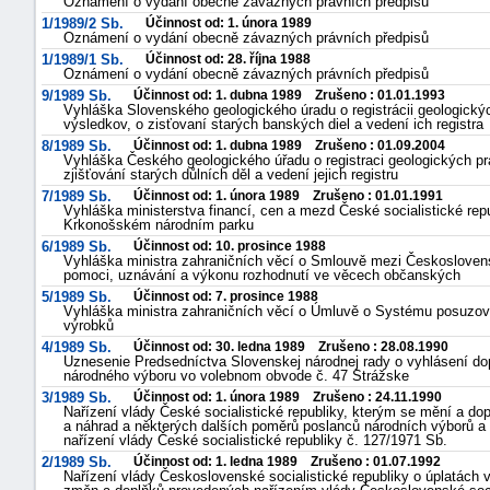
Oznámení o vydání obecně závazných právních předpisů
1/1989/2 Sb.
Účinnost od: 1. února 1989
Oznámení o vydání obecně závazných právních předpisů
1/1989/1 Sb.
Účinnost od: 28. října 1988
Oznámení o vydání obecně závazných právních předpisů
9/1989 Sb.
Účinnost od: 1. dubna 1989 Zrušeno : 01.01.1993
Vyhláška Slovenského geologického úradu o registrácii geologický
výsledkov, o zisťovaní starých banských diel a vedení ich registra
8/1989 Sb.
Účinnost od: 1. dubna 1989 Zrušeno : 01.09.2004
Vyhláška Českého geologického úřadu o registraci geologických pra
zjišťování starých důlních děl a vedení jejich registru
7/1989 Sb.
Účinnost od: 1. února 1989 Zrušeno : 01.01.1991
Vyhláška ministerstva financí, cen a mezd České socialistické rep
Krkonošském národním parku
6/1989 Sb.
Účinnost od: 10. prosince 1988
Vyhláška ministra zahraničních věcí o Smlouvě mezi Českoslovens
pomoci, uznávání a výkonu rozhodnutí ve věcech občanských
5/1989 Sb.
Účinnost od: 7. prosince 1988
Vyhláška ministra zahraničních věcí o Úmluvě o Systému posuzová
výrobků
4/1989 Sb.
Účinnost od: 30. ledna 1989 Zrušeno : 28.08.1990
Uznesenie Predsedníctva Slovenskej národnej rady o vyhlásení d
národného výboru vo volebnom obvode č. 47 Strážske
3/1989 Sb.
Účinnost od: 1. února 1989 Zrušeno : 24.11.1990
Nařízení vlády České socialistické republiky, kterým se mění a do
a náhrad a některých dalších poměrů poslanců národních výborů a 
nařízení vlády České socialistické republiky č. 127/1971 Sb.
2/1989 Sb.
Účinnost od: 1. ledna 1989 Zrušeno : 01.07.1992
Nařízení vlády Československé socialistické republiky o úplatách 