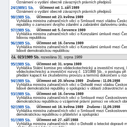
Oznámení o vydání obecně závazných právních předpisů
24/1989/1 Sb.
Účinnost od: 1. září 1989
Oznámení o vydání obecně závazných právních předpisů
98/1989 Sb.
Účinnost od: 23. května 1989
Vyhláška ministra zahraničních věcí o Smlouvě mezi vládou Česko
republiky o zamezení dvojího zdanění a zabránění daňovému úniku
97/1989 Sb.
Účinnost od: 5. července 1989
Vyhláška ministra zahraničních věcí o Konzulární úmluvě mezi Čes
lidovou republikou
96/1989 Sb.
Účinnost od: 16. června 1989
Vyhláška ministra zahraničních věcí o Konzulární úmluvě mezi Čes
lidově demokratickou republikou
čá. 023/1989 Sb.
rozeslána 31. srpna 1989
95/1989 Sb.
Účinnost od: 31. srpna 1989
Vyhláška Státní komise pro vědeckotechnický a investiční rozvoj, 
vědeckotechnický a investiční rozvoj č. 13/1988 Sb., o postupu p
předání kapacit ke zkušebnímu provozu a termínů dokončení u ro
94/1989 Sb.
Účinnost od: 20. března 1989 Zrušeno : 11.09.1998
Vyhláška ministra zahraničních věcí o Dohodě mezi vládou Českosl
lidově demokratické republiky o spolupráci v oblasti zdravotnictví 
93/1989 Sb.
Účinnost od: 16. června 1989
Vyhláška ministra zahraničních věcí o Smlouvě mezi Československ
demokratickou republikou o vzájemné právní pomoci ve věcech obč
92/1989 Sb.
Účinnost od: 16. května 1989 Zrušeno : 11.09.1998
Vyhláška ministra zahraničních věcí o Smlouvě mezi Československ
demokratickou republikou o přátelství a spolupráci
91/1989 Sb.
Účinnost od: 27. září 1988
Vyhláška ministra zahraničních věcí o Dohodě o letecké dopravě m