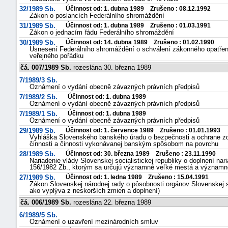
32/1989 Sb.
Účinnost od: 1. dubna 1989 Zrušeno : 08.12.1992
Zákon o poslancích Federálního shromáždění
31/1989 Sb.
Účinnost od: 1. dubna 1989 Zrušeno : 01.03.1991
Zákon o jednacím řádu Federálního shromáždění
30/1989 Sb.
Účinnost od: 14. dubna 1989 Zrušeno : 01.02.1990
Usnesení Federálního shromáždění o schválení zákonného opatřen
veřejného pořádku
čá. 007/1989 Sb.
rozeslána 30. března 1989
7/1989/3 Sb.
Oznámení o vydání obecně závazných právních předpisů
7/1989/2 Sb.
Účinnost od: 1. dubna 1989
Oznámení o vydání obecně závazných právních předpisů
7/1989/1 Sb.
Účinnost od: 1. dubna 1989
Oznámení o vydání obecně závazných právních předpisů
29/1989 Sb.
Účinnost od: 1. července 1989 Zrušeno : 01.01.1993
Vyhláška Slovenského banského úradu o bezpečnosti a ochrane zdra
činnosti a činnosti vykonávanej banským spôsobom na povrchu
28/1989 Sb.
Účinnost od: 30. března 1989 Zrušeno : 23.11.1990
Nariadenie vlády Slovenskej socialistickej republiky o doplnení nari
156/1982 Zb., ktorým sa určujú významné veľké mestá a význam
27/1989 Sb.
Účinnost od: 1. ledna 1989 Zrušeno : 15.04.1991
Zákon Slovenskej národnej rady o pôsobnosti orgánov Slovenskej soc
ako vyplýva z neskorších zmien a doplnení)
čá. 006/1989 Sb.
rozeslána 22. března 1989
6/1989/5 Sb.
Oznámení o uzavření mezinárodních smluv