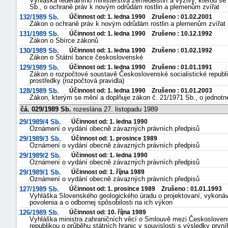
Vyhláška federálního ministerstva zemědělství a výživy, kterou se
Sb., o ochraně práv k novým odrůdám rostlin a plemenům zvířat
132/1989 Sb.
Účinnost od: 1. ledna 1990 Zrušeno : 01.02.2001
Zákon o ochraně práv k novým odrůdám rostlin a plemenům zvířat
131/1989 Sb.
Účinnost od: 1. ledna 1990 Zrušeno : 10.12.1992
Zákon o Sbírce zákonů
130/1989 Sb.
Účinnost od: 1. ledna 1990 Zrušeno : 01.02.1992
Zákon o Státní bance československé
129/1989 Sb.
Účinnost od: 1. ledna 1990 Zrušeno : 01.01.1991
Zákon o rozpočtové soustavě Československé socialistické republi
prostředky (rozpočtová pravidla)
128/1989 Sb.
Účinnost od: 1. ledna 1990 Zrušeno : 01.01.2003
Zákon, kterým se mění a doplňuje zákon č. 21/1971 Sb., o jednot
čá. 029/1989 Sb.
rozeslána 27. listopadu 1989
29/1989/4 Sb.
Účinnost od: 1. ledna 1990
Oznámení o vydání obecně závazných právních předpisů
29/1989/3 Sb.
Účinnost od: 1. prosince 1989
Oznámení o vydání obecně závazných právních předpisů
29/1989/2 Sb.
Účinnost od: 1. ledna 1990
Oznámení o vydání obecně závazných právních předpisů
29/1989/1 Sb.
Účinnost od: 1. října 1989
Oznámení o vydání obecně závazných právních předpisů
127/1989 Sb.
Účinnost od: 1. prosince 1989 Zrušeno : 01.01.1993
Vyhláška Slovenského geologického úradu o projektovaní, vykonáv
povolenia a o odbornej spôsobilosti na ich výkon
126/1989 Sb.
Účinnost od: 10. října 1989
Vyhláška ministra zahraničních věcí o Smlouvě mezi Československ
republikou o průběhu státních hranic v souvislosti s výsledky pr