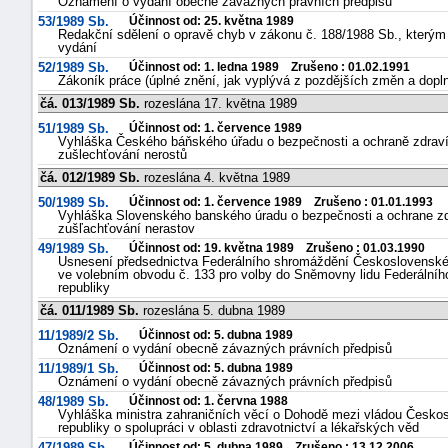
Oznámení o vydání obecně závazných právních předpisů
53/1989 Sb.
Účinnost od: 25. května 1989
Redakční sdělení o opravě chyb v zákonu č. 188/1988 Sb., kterým
vydání
52/1989 Sb.
Účinnost od: 1. ledna 1989 Zrušeno : 01.02.1991
Zákoník práce (úplné znění, jak vyplývá z pozdějších změn a dopln
čá. 013/1989 Sb.
rozeslána 17. května 1989
51/1989 Sb.
Účinnost od: 1. července 1989
Vyhláška Českého báňského úřadu o bezpečnosti a ochraně zdraví p
zušlechťování nerostů
čá. 012/1989 Sb.
rozeslána 4. května 1989
50/1989 Sb.
Účinnost od: 1. července 1989 Zrušeno : 01.01.1993
Vyhláška Slovenského banského úradu o bezpečnosti a ochrane zdra
zušľachťování nerastov
49/1989 Sb.
Účinnost od: 19. května 1989 Zrušeno : 01.03.1990
Usnesení předsednictva Federálního shromáždění Československé s
ve volebním obvodu č. 133 pro volby do Sněmovny lidu Federálníh
republiky
čá. 011/1989 Sb.
rozeslána 5. dubna 1989
11/1989/2 Sb.
Účinnost od: 5. dubna 1989
Oznámení o vydání obecně závazných právních předpisů
11/1989/1 Sb.
Účinnost od: 5. dubna 1989
Oznámení o vydání obecně závazných právních předpisů
48/1989 Sb.
Účinnost od: 1. června 1988
Vyhláška ministra zahraničních věcí o Dohodě mezi vládou Českosl
republiky o spolupráci v oblasti zdravotnictví a lékařských věd
47/1989 Sb.
Účinnost od: 5. dubna 1989 Zrušeno : 13.12.2006