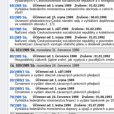
vydávaných v Československé socialistické republice a v Mongolsk
84/1989 Sb.
Účinnost od: 1. srpna 1989 Zrušeno : 01.02.1991
Vyhláška federálního ministerstva zahraničního obchodu o celních
zboží
83/1989 Sb.
Účinnost od: 15. srpna 1989 Zrušeno : 06.03.1990
Usnesení předsednictva České národní rady o vyhlášení doplňovac
ve volebním obvodu č. 171
82/1989 Sb.
Účinnost od: 1. září 1989 Zrušeno : 01.02.1991
Nařízení vlády Československé socialistické republiky o kolektivn
81/1989 Sb.
Účinnost od: 1. srpna 1989 Zrušeno : 01.01.1992
Nařízení vlády Československé socialistické republiky o povinném
konkretizaci závazných výstupů státního plánu u dodávek produkc
čá. 021/1989 Sb.
rozeslána 31. července 1989
80/1989 Sb.
Účinnost od: 1. července 1988 Zrušeno : 01.01.1992
Hospodářský zákoník (úplné znění, jak vyplývá z pozdějších změn 
čá. 020/1989 Sb.
rozeslána 24. července 1989
20/1989/3 Sb.
Účinnost od: 1. září 1989
Oznámení o vydání obecně závazných právních předpisů
20/1989/2 Sb.
Účinnost od: 1. srpna 1989
Oznámení o vydání obecně závazných právních předpisů
20/1989/1 Sb.
Účinnost od: 1. srpna 1989
Oznámení o vydání obecně závazných právních předpisů
79/1989 Sb.
Účinnost od: 24. července 1989 Zrušeno : 01.06.1993
Vyhláška federálního ministerstva financí o vydání bankovek po 1
78/1989 Sb.
Účinnost od: 1. ledna 1990 Zrušeno : 01.07.2000
Vyhláška federálního ministerstva dopravy a spojů o právech a povi