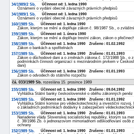
34/1989/2 Sb.
Účinnost od: 1. ledna 1990
Oznámení o vydání obecně závazných právních předpisů
34/1989/1 Sb.
Účinnost od: 1. ledna 1990
Oznámení o vydání obecně závazných právních předpisů
160/1989 Sb.
Účinnost od: 1. ledna 1990
Zákon, kterým se mění a doplňuje zákon č. 98/1987 Sb., o zvlášt
159/1989 Sb.
Účinnost od: 1. února 1990
Zákon, kterým se mění a doplňuje trestní zákon, zákon o přečinech 
158/1989 Sb.
Účinnost od: 1. ledna 1990 Zrušeno : 01.02.1992
Zákon o bankách a spořitelnách
157/1989 Sb.
Účinnost od: 1. ledna 1990 Zrušeno : 01.01.1993
Zákon o důchodové dani a o změnách zákona č. 172/1988 Sb., o z
podmínkách činnosti organizací s mezinárodním prvkem v Českoslo
dani)
156/1989 Sb.
Účinnost od: 1. ledna 1990 Zrušeno : 01.01.1993
Zákon o odvodech do státního rozpočtu
čá. 033/1989 Sb.
rozeslána 15. prosince 1989
155/1989 Sb.
Účinnost od: 1. ledna 1990 Zrušeno : 09.04.1992
Vyhláška Státní banky československé o oběhu zákonných peněz 
154/1989 Sb.
Účinnost od: 1. ledna 1990 Zrušeno : 01.01.1992
Vyhláška Státní komise pro vědeckotechnický a investiční rozvoj, 
o základních podmínkách dodávky k zabezpečení vědeckotechnick
153/1989 Sb.
Účinnost od: 1. ledna 1990 Zrušeno : 01.01.1993
Nariadenie vlády Slovenskej socialistickej republiky, ktorým sa men
č. 38/1986 Zb. o jednorazovom mimoriadnom odškodňovaní osôb za 
ochrany
152/1989 Sb.
Účinnost od: 1. ledna 1990 Zrušeno : 01.01.1993