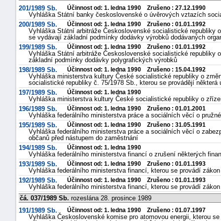
201/1989 Sb.
Účinnost od: 1. ledna 1990 Zrušeno : 27.12.1990
Vyhláška Státní banky československé o úvěrových vztazích socia
200/1989 Sb.
Účinnost od: 1. ledna 1990 Zrušeno : 01.01.1992
Vyhláška Státní arbitráže Československé socialistické republiky 
se vydávají základní podmínky dodávky výrobků dodávaných organ
199/1989 Sb.
Účinnost od: 1. ledna 1990 Zrušeno : 01.01.1992
Vyhláška Státní arbitráže Československé socialistické republiky 
základní podmínky dodávky polygrafických výrobků
198/1989 Sb.
Účinnost od: 1. ledna 1990 Zrušeno : 15.04.1992
Vyhláška ministerstva kultury České socialistické republiky o změ
socialistické republiky č. 75/1978 Sb., kterou se provádějí někter
197/1989 Sb.
Účinnost od: 1. ledna 1990
Vyhláška ministerstva kultury České socialistické republiky o zříze
196/1989 Sb.
Účinnost od: 1. ledna 1990 Zrušeno : 01.01.2001
Vyhláška federálního ministerstva práce a sociálních věcí o pružn
195/1989 Sb.
Účinnost od: 1. ledna 1990 Zrušeno : 31.05.1991
Vyhláška federálního ministerstva práce a sociálních věcí o zabe
občanů před nástupem do zaměstnání
194/1989 Sb.
Účinnost od: 1. ledna 1990
Vyhláška federálního ministerstva financí o zrušení některých fin
193/1989 Sb.
Účinnost od: 1. ledna 1990 Zrušeno : 01.01.1993
+náhrady
Vyhláška federálního ministerstva financí, kterou se provádí záko
192/1989 Sb.
Účinnost od: 1. ledna 1990 Zrušeno : 01.01.1993
Vyhláška federálního ministerstva financí, kterou se provádí záko
čá. 037/1989 Sb.
rozeslána 28. prosince 1989
191/1989 Sb.
Účinnost od: 1. ledna 1990 Zrušeno : 01.07.1997
Vyhláška Československé komise pro atomovou energii, kterou se 