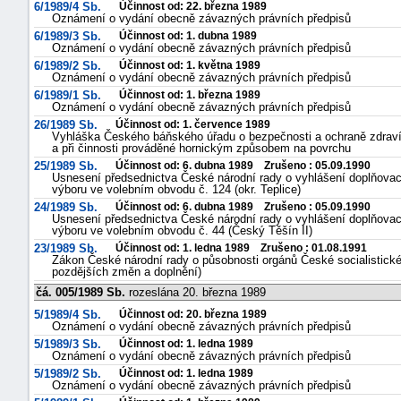
6/1989/4 Sb.
Účinnost od: 22. března 1989
Oznámení o vydání obecně závazných právních předpisů
6/1989/3 Sb.
Účinnost od: 1. dubna 1989
Oznámení o vydání obecně závazných právních předpisů
6/1989/2 Sb.
Účinnost od: 1. května 1989
Oznámení o vydání obecně závazných právních předpisů
6/1989/1 Sb.
Účinnost od: 1. března 1989
Oznámení o vydání obecně závazných právních předpisů
26/1989 Sb.
Účinnost od: 1. července 1989
Vyhláška Českého báňského úřadu o bezpečnosti a ochraně zdraví př
a při činnosti prováděné hornickým způsobem na povrchu
25/1989 Sb.
Účinnost od: 6. dubna 1989 Zrušeno : 05.09.1990
Usnesení předsednictva České národní rady o vyhlášení doplňova
výboru ve volebním obvodu č. 124 (okr. Teplice)
24/1989 Sb.
Účinnost od: 6. dubna 1989 Zrušeno : 05.09.1990
Usnesení předsednictva České národní rady o vyhlášení doplňova
výboru ve volebním obvodu č. 44 (Český Těšín II)
23/1989 Sb.
Účinnost od: 1. ledna 1989 Zrušeno : 01.08.1991
Zákon České národní rady o působnosti orgánů České socialistické r
pozdějších změn a doplnění)
čá. 005/1989 Sb.
rozeslána 20. března 1989
5/1989/4 Sb.
Účinnost od: 20. března 1989
Oznámení o vydání obecně závazných právních předpisů
5/1989/3 Sb.
Účinnost od: 1. ledna 1989
Oznámení o vydání obecně závazných právních předpisů
5/1989/2 Sb.
Účinnost od: 1. ledna 1989
Oznámení o vydání obecně závazných právních předpisů