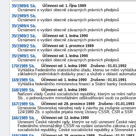
35/1989/6 Sb.
Účinnost od: 1. října 1989
Oznámení o vydání obecně závazných právních předpisů
35/1989/5 Sb.
Oznámení o vydání obecně závazných právních předpisů
35/1989/4 Sb.
Oznámení o vydání obecně závazných právních předpisů
35/1989/3 Sb.
Účinnost od: 1. ledna 1990
Oznámení o vydání obecně závazných právních předpisů
35/1989/2 Sb.
Účinnost od: 1. prosince 1989
Oznámení o vydání obecně závazných právních předpisů
35/1989/1 Sb.
Účinnost od: 1. ledna 1990
Oznámení o vydání obecně závazných právních předpisů
170/1989 Sb.
Účinnost od: 1. ledna 1990 Zrušeno : 01.01.1992
Vyhláška Federálního statistického úřadu, kterou se mění vyhláška
základních podmínkách dodávky prací a služeb v oblasti automati
169/1989 Sb.
Účinnost od: 1. ledna 1990 Zrušeno : 01.01.1991
Vyhláška federálního ministerstva financí a Státní banky českosl
168/1989 Sb.
Účinnost od: 1. ledna 1990
Nařízení vlády České socialistické republiky, kterým se mění naříz
Sb., o jednorázovém mimořádném odškodňování osob za poškození 
167/1989 Sb.
Účinnost od: 28. prosince 1989 Zrušeno : 01.01.1993
Uznesenie Slovenskej národnej rady k návrhu na zrušenie uznesen
124/1989 Zb. o spôsobe prijatia novej Ústavy ČSSR, ČSR a SSR
166/1989 Sb.
Účinnost od: 12. ledna 1990
Usnesení České národní rady, kterým se ruší usnesení České náro
Federálního shromáždění ČSSR na vydání ústavního zákona o způ
socialistické republiky, České socialistické republiky a Slovenské s
165/1989 Sb.
Účinnost od: 28. prosince 1989 Zrušeno : 01.01.1993