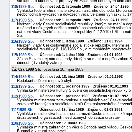
školách a o ukončování přípravy ve zvláštních odborných učilištíc
118/1989 Sb.
Účinnost od: 2. listopadu 1989 Zrušeno : 24.04.1995
Vyhláška federálního ministerstva zahraničního obchodu, kterou se
neobchodních vývozech a dovozech věcí, ve znění vyhlášky č. 17
117/1989 Sb.
Účinnost od: 1. listopadu 1989 Zrušeno : 24.11.1990
Nařízení vlády České socialistické republiky, kterým se mění a do
a náhrad a některých dalších poměrů poslanců národních výborů a 
nařízení vlády České socialistické republiky č. 127/1971 Sb. a naří
Sb.
116/1989 Sb.
Účinnost od: 1. ledna 1990 Zrušeno : 21.03.1994
Nařízení vlády Československé socialistické republiky, kterým se
socialistické republiky č. 118/1988 Sb., o mimořádném poskytován
115/1989 Sb.
Účinnost od: 1. ledna 1990 Zrušeno : 01.01.1993
Zákon Slovenskej národnej rady, ktorým sa mení a dopľňa zákon Sl
činnosti (divadelný zákon)
čá. 027/1989 Sb.
rozeslána 18. října 1989
114/1989 Sb.
Účinnost od: 18. října 1989 Zrušeno : 01.01.1993
Redakční sdělení o opravě chyb
113/1989 Sb.
Účinnost od: 1. prosince 1989 Zrušeno : 01.01.1993
Vyhláška Ministerstva kultúry Slovenskej socialistickej republiky o
112/1989 Sb.
Účinnost od: 1. prosince 1989 Zrušeno : 01.07.1992
Vyhláška ministerstva zdravotnictví a sociálních věcí České social
zdravotně branných a sociálních úkolů Československého červeného
111/1989 Sb.
Účinnost od: 18. října 1989 Zrušeno : 01.03.1991
Vyhláška ministerstva financí, cen a mezd České socialistické re
družstevních organizacích nesdružených do svazu družstev
110/1989 Sb.
Účinnost od: 17. února 1989
Vyhláška ministra zahraničních věcí o Dohodě mezi vládou Českosl
Burundi o kulturní spolupráci