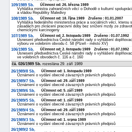
109/1989 Sb.
Účinnost od: 26. března 1989
Vyhláška ministra zahraničních věcí o Dohodě o kulturní spoluprác
a vládou Republiky Maledivy
108/1989 Sb.
Účinnost od: 18. října 1989 Zrušeno : 01.01.2007
Vyhláška federálního ministerstva práce a sociálních věcí, kterou 
zásadách pro zkrácení pracovní doby bez snížení mzdy ze zdravot
chemickými karcinogeny
107/1989 Sb.
Účinnost od: 2. listopadu 1989 Zrušeno : 01.07.1992
Usnesení předsednictva České národní rady o vyhlášení doplňova
výboru ve volebním obvodu č. 58 (Plzeň - město XV)
106/1989 Sb.
Účinnost od: 2. listopadu 1989 Zrušeno : 01.07.1992
Usnesení předsednictva České národní rady o vyhlášení doplňovac
ve volebních obvodech č. 116 a č. 160
čá. 026/1989 Sb.
rozeslána 29. září 1989
26/1989/8 Sb.
Účinnost od: 1. listopadu 1989
Oznámení o vydání obecně závazných právních předpisů
26/1989/7 Sb.
Účinnost od: 29. září 1989
Oznámení o vydání obecně závazných právních předpisů
26/1989/6 Sb.
Účinnost od: 5. září 1989
Oznámení o vydání obecně závazných právních předpisů
26/1989/5 Sb.
Účinnost od: 1. září 1989
Oznámení o vydání obecně závazných právních předpisů
26/1989/4 Sb.
Účinnost od: 29. září 1989
Oznámení o vydání obecně závazných právních předpisů
26/1989/3 Sb.
Účinnost od: 1. srpna 1989
Oznámení o vydání obecně závazných právních předpisů
26/1989/2 Sb.