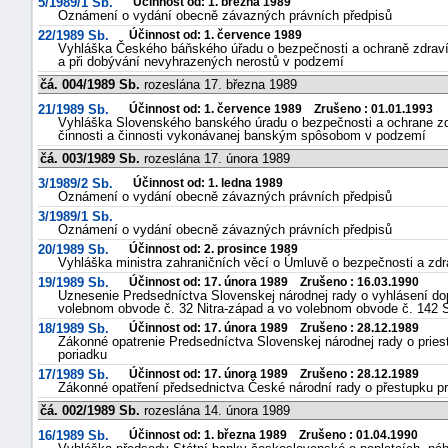
5/1989/1 Sb.
Účinnost od: 1. března 1989
Oznámení o vydání obecně závazných právních předpisů
22/1989 Sb.
Účinnost od: 1. července 1989
Vyhláška Českého báňského úřadu o bezpečnosti a ochraně zdraví př
a při dobývání nevyhrazených nerostů v podzemí
čá. 004/1989 Sb.
rozeslána 17. března 1989
21/1989 Sb.
Účinnost od: 1. července 1989 Zrušeno : 01.01.1993
Vyhláška Slovenského banského úradu o bezpečnosti a ochrane zdra
činnosti a činnosti vykonávanej banským spôsobom v podzemí
čá. 003/1989 Sb.
rozeslána 17. února 1989
3/1989/2 Sb.
Účinnost od: 1. ledna 1989
Oznámení o vydání obecně závazných právních předpisů
3/1989/1 Sb.
Oznámení o vydání obecně závazných právních předpisů
20/1989 Sb.
Účinnost od: 2. prosince 1989
Vyhláška ministra zahraničních věcí o Úmluvě o bezpečnosti a zdra
19/1989 Sb.
Účinnost od: 17. února 1989 Zrušeno : 16.03.1990
Uznesenie Predsedníctva Slovenskej národnej rady o vyhlásení dop
volebnom obvode č. 32 Nitra-západ a vo volebnom obvode č. 142
18/1989 Sb.
Účinnost od: 17. února 1989 Zrušeno : 28.12.1989
Zákonné opatrenie Predsedníctva Slovenskej národnej rady o pries
poriadku
17/1989 Sb.
Účinnost od: 17. února 1989 Zrušeno : 28.12.1989
Zákonné opatření předsednictva České národní rady o přestupku pr
čá. 002/1989 Sb.
rozeslána 14. února 1989
16/1989 Sb.
Účinnost od: 1. března 1989 Zrušeno : 01.04.1990