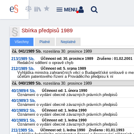
MENU
Sbírka předpisů 1989
Všechny
Platné
Neplatné
čá. 041/1989 Sb.
rozeslána 30. prosince 1989
213/1989 Sb.
Účinnost od: 30. prosince 1989 Zrušeno : 01.02.2001
Redakční sdělení o opravě chyb
212/1989 Sb.
Účinnost od: 5. srpna 1989
Vyhláška ministra zahraničních věcí o Budapešťské smlouvě o me
účelům patentového řízení a Prováděcího předpisu k ní
čá. 040/1989 Sb.
rozeslána 30. prosince 1989
40/1989/4 Sb.
Účinnost od: 1. února 1990
Oznámení o vydání obecně závazných právních předpisů
40/1989/3 Sb.
Oznámení o vydání obecně závazných právních předpisů
40/1989/2 Sb.
Účinnost od: 1. ledna 1990
Oznámení o vydání obecně závazných právních předpisů
40/1989/1 Sb.
Účinnost od: 1. ledna 1990
Oznámení o vydání obecně závazných právních předpisů
211/1989 Sb.
Účinnost od: 1. ledna 1990 Zrušeno : 01.01.1993