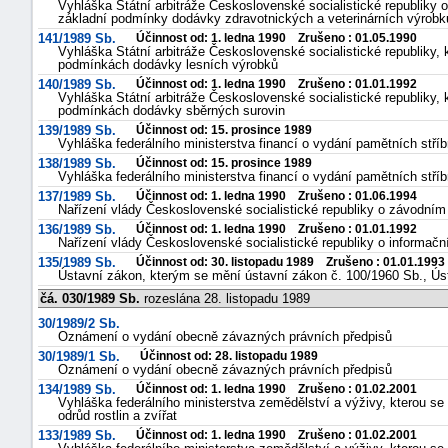
Vyhláška Státní arbitráže Československé socialistické republiky 
základní podmínky dodávky zdravotnických a veterinárních výrobk
141/1989 Sb.
Účinnost od: 1. ledna 1990 Zrušeno : 01.05.1990
Vyhláška Státní arbitráže Československé socialistické republiky,
podmínkách dodávky lesních výrobků
140/1989 Sb.
Účinnost od: 1. ledna 1990 Zrušeno : 01.01.1992
Vyhláška Státní arbitráže Československé socialistické republiky,
podmínkách dodávky sběrných surovin
139/1989 Sb.
Účinnost od: 15. prosince 1989
Vyhláška federálního ministerstva financí o vydání pamětních stří
138/1989 Sb.
Účinnost od: 15. prosince 1989
Vyhláška federálního ministerstva financí o vydání pamětních stří
137/1989 Sb.
Účinnost od: 1. ledna 1990 Zrušeno : 01.06.1994
Nařízení vlády Československé socialistické republiky o závodním
136/1989 Sb.
Účinnost od: 1. ledna 1990 Zrušeno : 01.01.1992
Nařízení vlády Československé socialistické republiky o informačn
135/1989 Sb.
Účinnost od: 30. listopadu 1989 Zrušeno : 01.01.1993
Ústavní zákon, kterým se mění ústavní zákon č. 100/1960 Sb., Ús
čá. 030/1989 Sb.
rozeslána 28. listopadu 1989
30/1989/2 Sb.
Oznámení o vydání obecně závazných právních předpisů
30/1989/1 Sb.
Účinnost od: 28. listopadu 1989
Oznámení o vydání obecně závazných právních předpisů
134/1989 Sb.
Účinnost od: 1. ledna 1990 Zrušeno : 01.02.2001
Vyhláška federálního ministerstva zemědělství a výživy, kterou
odrůd rostlin a zvířat
133/1989 Sb.
Účinnost od: 1. ledna 1990 Zrušeno : 01.02.2001