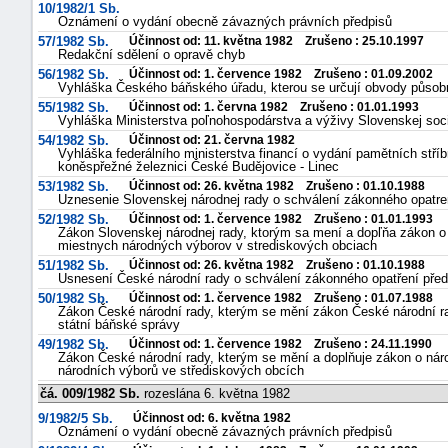
10/1982/1 Sb.
Oznámení o vydání obecně závazných právních předpisů
57/1982 Sb.
Účinnost od: 11. května 1982 Zrušeno : 25.10.1997
Redakční sdělení o opravě chyb
56/1982 Sb.
Účinnost od: 1. července 1982 Zrušeno : 01.09.2002
Vyhláška Českého báňského úřadu, kterou se určují obvody působ
55/1982 Sb.
Účinnost od: 1. června 1982 Zrušeno : 01.01.1993
Vyhláška Ministerstva poľnohospodárstva a výživy Slovenskej soci
54/1982 Sb.
Účinnost od: 21. června 1982
Vyhláška federálního ministerstva financí o vydání pamětních stří
koněspřežné železnici České Budějovice - Linec
53/1982 Sb.
Účinnost od: 26. května 1982 Zrušeno : 01.10.1988
Uznesenie Slovenskej národnej rady o schválení zákonného opatre
52/1982 Sb.
Účinnost od: 1. července 1982 Zrušeno : 01.01.1993
Zákon Slovenskej národnej rady, ktorým sa mení a dopľňa zákon 
miestnych národných výborov v strediskových obciach
51/1982 Sb.
Účinnost od: 26. května 1982 Zrušeno : 01.10.1988
Usnesení České národní rady o schválení zákonného opatření před
50/1982 Sb.
Účinnost od: 1. července 1982 Zrušeno : 01.07.1988
Zákon České národní rady, kterým se mění zákon České národní rad
státní báňské správy
49/1982 Sb.
Účinnost od: 1. července 1982 Zrušeno : 24.11.1990
Zákon České národní rady, kterým se mění a doplňuje zákon o nár
národních výborů ve střediskových obcích
čá. 009/1982 Sb.
rozeslána 6. května 1982
9/1982/5 Sb.
Účinnost od: 6. května 1982
Oznámení o vydání obecně závazných právních předpisů