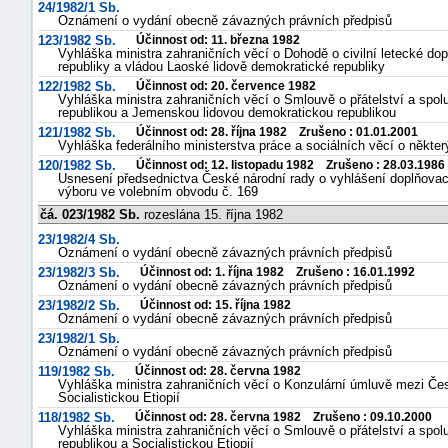
24/1982/1 Sb.
Oznámení o vydání obecně závazných právních předpisů
123/1982 Sb.
Účinnost od: 11. března 1982
Vyhláška ministra zahraničních věcí o Dohodě o civilní letecké do
republiky a vládou Laoské lidově demokratické republiky
122/1982 Sb.
Účinnost od: 20. července 1982
Vyhláška ministra zahraničních věcí o Smlouvě o přátelství a spol
republikou a Jemenskou lidovou demokratickou republikou
121/1982 Sb.
Účinnost od: 28. října 1982 Zrušeno : 01.01.2001
Vyhláška federálního ministerstva práce a sociálních věcí o někte
120/1982 Sb.
Účinnost od: 12. listopadu 1982 Zrušeno : 28.03.1986
Usnesení předsednictva České národní rady o vyhlášení doplňova
výboru ve volebním obvodu č. 169
čá. 023/1982 Sb.
rozeslána 15. října 1982
23/1982/4 Sb.
Oznámení o vydání obecně závazných právních předpisů
23/1982/3 Sb.
Účinnost od: 1. října 1982 Zrušeno : 16.01.1992
Oznámení o vydání obecně závazných právních předpisů
23/1982/2 Sb.
Účinnost od: 15. října 1982
Oznámení o vydání obecně závazných právních předpisů
23/1982/1 Sb.
Oznámení o vydání obecně závazných právních předpisů
119/1982 Sb.
Účinnost od: 28. června 1982
Vyhláška ministra zahraničních věcí o Konzulární úmluvě mezi Čes
Socialistickou Etiopií
118/1982 Sb.
Účinnost od: 28. června 1982 Zrušeno : 09.10.2000
Vyhláška ministra zahraničních věcí o Smlouvě o přátelství a spol
republikou a Socialistickou Etiopií