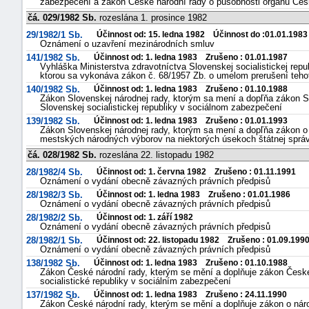
zabezpečení a zákon České národní rady o působnosti orgánů Česk
čá. 029/1982 Sb.
rozeslána 1. prosince 1982
29/1982/1 Sb.
Účinnost od: 15. ledna 1982 Účinnost do :01.01.1983
Oznámení o uzavření mezinárodních smluv
141/1982 Sb.
Účinnost od: 1. ledna 1983 Zrušeno : 01.01.1987
Vyhláška Ministerstva zdravotníctva Slovenskej socialistickej rep
ktorou sa vykonáva zákon č. 68/1957 Zb. o umelom prerušení teho
140/1982 Sb.
Účinnost od: 1. ledna 1983 Zrušeno : 01.10.1988
Zákon Slovenskej národnej rady, ktorým sa mení a dopľňa zákon S
Slovenskej socialistickej republiky v sociálnom zabezpečení
139/1982 Sb.
Účinnost od: 1. ledna 1983 Zrušeno : 01.01.1993
Zákon Slovenskej národnej rady, ktorým sa mení a dopľňa zákon 
mestských národných výborov na niektorých úsekoch štátnej sprá
čá. 028/1982 Sb.
rozeslána 22. listopadu 1982
28/1982/4 Sb.
Účinnost od: 1. června 1982 Zrušeno : 01.11.1991
Oznámení o vydání obecně závazných právních předpisů
28/1982/3 Sb.
Účinnost od: 1. ledna 1983 Zrušeno : 01.01.1986
Oznámení o vydání obecně závazných právních předpisů
28/1982/2 Sb.
Účinnost od: 1. září 1982
Oznámení o vydání obecně závazných právních předpisů
28/1982/1 Sb.
Účinnost od: 22. listopadu 1982 Zrušeno : 01.09.199
Oznámení o vydání obecně závazných právních předpisů
138/1982 Sb.
Účinnost od: 1. ledna 1983 Zrušeno : 01.10.1988
Zákon České národní rady, kterým se mění a doplňuje zákon Česk
socialistické republiky v sociálním zabezpečení
137/1982 Sb.
Účinnost od: 1. ledna 1983 Zrušeno : 24.11.1990
Zákon České národní rady, kterým se mění a doplňuje zákon o ná