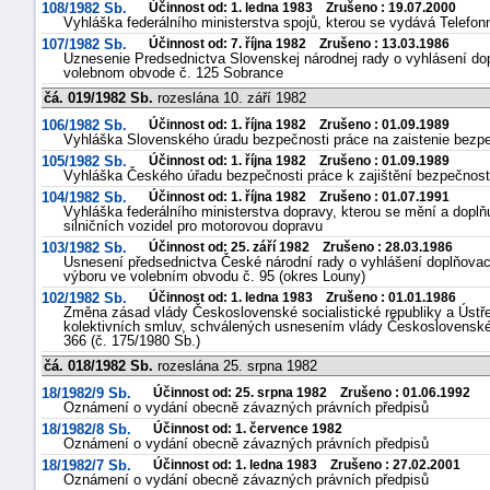
108/1982 Sb.
Účinnost od: 1. ledna 1983 Zrušeno : 19.07.2000
Vyhláška federálního ministerstva spojů, kterou se vydává Telefonn
107/1982 Sb.
Účinnost od: 7. října 1982 Zrušeno : 13.03.1986
Uznesenie Predsednictva Slovenskej národnej rady o vyhlásení dop
volebnom obvode č. 125 Sobrance
čá. 019/1982 Sb.
rozeslána 10. září 1982
106/1982 Sb.
Účinnost od: 1. října 1982 Zrušeno : 01.09.1989
Vyhláška Slovenského úradu bezpečnosti práce na zaistenie bezpeč
105/1982 Sb.
Účinnost od: 1. října 1982 Zrušeno : 01.09.1989
Vyhláška Českého úřadu bezpečnosti práce k zajištění bezpečnosti
104/1982 Sb.
Účinnost od: 1. října 1982 Zrušeno : 01.07.1991
Vyhláška federálního ministerstva dopravy, kterou se mění a doplň
silničních vozidel pro motorovou dopravu
103/1982 Sb.
Účinnost od: 25. září 1982 Zrušeno : 28.03.1986
Usnesení předsednictva České národní rady o vyhlášení doplňova
výboru ve volebním obvodu č. 95 (okres Louny)
102/1982 Sb.
Účinnost od: 1. ledna 1983 Zrušeno : 01.01.1986
Změna zásad vlády Československé socialistické republiky a Ústřed
kolektivních smluv, schválených usnesením vlády Československé s
366 (č. 175/1980 Sb.)
čá. 018/1982 Sb.
rozeslána 25. srpna 1982
18/1982/9 Sb.
Účinnost od: 25. srpna 1982 Zrušeno : 01.06.1992
Oznámení o vydání obecně závazných právních předpisů
18/1982/8 Sb.
Účinnost od: 1. července 1982
Oznámení o vydání obecně závazných právních předpisů
18/1982/7 Sb.
Účinnost od: 1. ledna 1983 Zrušeno : 27.02.2001
Oznámení o vydání obecně závazných právních předpisů