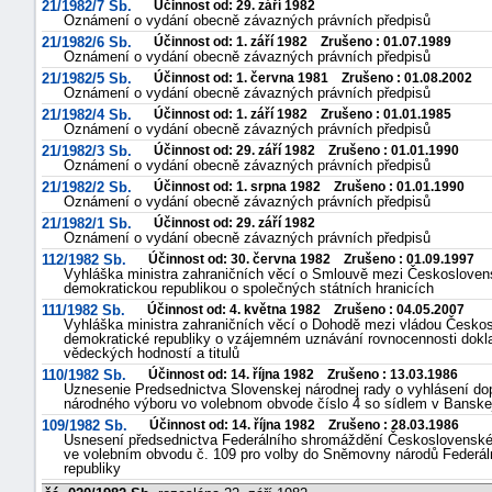
21/1982/7 Sb.
Účinnost od: 29. září 1982
Oznámení o vydání obecně závazných právních předpisů
21/1982/6 Sb.
Účinnost od: 1. září 1982 Zrušeno : 01.07.1989
Oznámení o vydání obecně závazných právních předpisů
21/1982/5 Sb.
Účinnost od: 1. června 1981 Zrušeno : 01.08.2002
Oznámení o vydání obecně závazných právních předpisů
21/1982/4 Sb.
Účinnost od: 1. září 1982 Zrušeno : 01.01.1985
Oznámení o vydání obecně závazných právních předpisů
21/1982/3 Sb.
Účinnost od: 29. září 1982 Zrušeno : 01.01.1990
Oznámení o vydání obecně závazných právních předpisů
21/1982/2 Sb.
Účinnost od: 1. srpna 1982 Zrušeno : 01.01.1990
Oznámení o vydání obecně závazných právních předpisů
21/1982/1 Sb.
Účinnost od: 29. září 1982
Oznámení o vydání obecně závazných právních předpisů
112/1982 Sb.
Účinnost od: 30. června 1982 Zrušeno : 01.09.1997
Vyhláška ministra zahraničních věcí o Smlouvě mezi Českosloven
demokratickou republikou o společných státních hranicích
111/1982 Sb.
Účinnost od: 4. května 1982 Zrušeno : 04.05.2007
Vyhláška ministra zahraničních věcí o Dohodě mezi vládou Českosl
demokratické republiky o vzájemném uznávání rovnocennosti dokl
vědeckých hodností a titulů
110/1982 Sb.
Účinnost od: 14. října 1982 Zrušeno : 13.03.1986
Uznesenie Predsednictva Slovenskej národnej rady o vyhlásení do
národného výboru vo volebnom obvode číslo 4 so sídlem v Banskej
109/1982 Sb.
Účinnost od: 14. října 1982 Zrušeno : 28.03.1986
Usnesení předsednictva Federálního shromáždění Československé s
ve volebním obvodu č. 109 pro volby do Sněmovny národů Federál
republiky