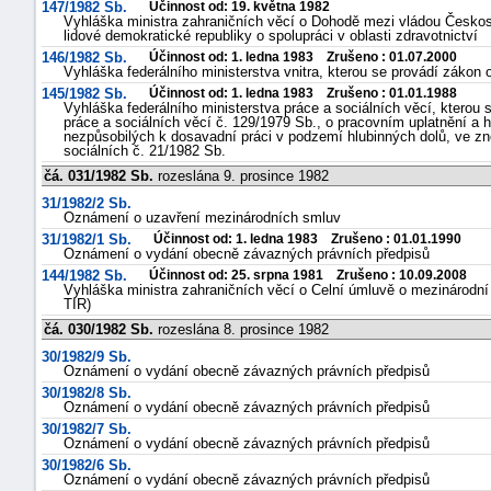
147/1982 Sb.
Účinnost od: 19. května 1982
Vyhláška ministra zahraničních věcí o Dohodě mezi vládou Českos
lidové demokratické republiky o spolupráci v oblasti zdravotnictví
146/1982 Sb.
Účinnost od: 1. ledna 1983 Zrušeno : 01.07.2000
Vyhláška federálního ministerstva vnitra, kterou se provádí zákon 
145/1982 Sb.
Účinnost od: 1. ledna 1983 Zrušeno : 01.01.1988
Vyhláška federálního ministerstva práce a sociálních věcí, kterou 
práce a sociálních věcí č. 129/1979 Sb., o pracovním uplatnění a
nezpůsobilých k dosavadní práci v podzemí hlubinných dolů, ve zně
sociálních č. 21/1982 Sb.
čá. 031/1982 Sb.
rozeslána 9. prosince 1982
31/1982/2 Sb.
Oznámení o uzavření mezinárodních smluv
31/1982/1 Sb.
Účinnost od: 1. ledna 1983 Zrušeno : 01.01.1990
Oznámení o vydání obecně závazných právních předpisů
144/1982 Sb.
Účinnost od: 25. srpna 1981 Zrušeno : 10.09.2008
Vyhláška ministra zahraničních věcí o Celní úmluvě o mezinárodní
TIR)
čá. 030/1982 Sb.
rozeslána 8. prosince 1982
30/1982/9 Sb.
Oznámení o vydání obecně závazných právních předpisů
30/1982/8 Sb.
Oznámení o vydání obecně závazných právních předpisů
30/1982/7 Sb.
Oznámení o vydání obecně závazných právních předpisů
30/1982/6 Sb.
Oznámení o vydání obecně závazných právních předpisů