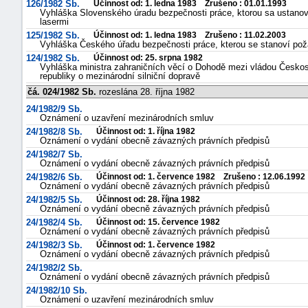
126/1982 Sb.
Účinnost od: 1. ledna 1983 Zrušeno : 01.01.1993
Vyhláška Slovenského úradu bezpečnosti práce, ktorou sa ustanovu
lasermi
125/1982 Sb.
Účinnost od: 1. ledna 1983 Zrušeno : 11.02.2003
Vyhláška Českého úřadu bezpečnosti práce, kterou se stanoví požad
124/1982 Sb.
Účinnost od: 25. srpna 1982
Vyhláška ministra zahraničních věcí o Dohodě mezi vládou Českosl
republiky o mezinárodní silniční dopravě
čá. 024/1982 Sb.
rozeslána 28. října 1982
24/1982/9 Sb.
Oznámení o uzavření mezinárodních smluv
24/1982/8 Sb.
Účinnost od: 1. října 1982
Oznámení o vydání obecně závazných právních předpisů
24/1982/7 Sb.
Oznámení o vydání obecně závazných právních předpisů
24/1982/6 Sb.
Účinnost od: 1. července 1982 Zrušeno : 12.06.1992
Oznámení o vydání obecně závazných právních předpisů
24/1982/5 Sb.
Účinnost od: 28. října 1982
Oznámení o vydání obecně závazných právních předpisů
24/1982/4 Sb.
Účinnost od: 15. července 1982
Oznámení o vydání obecně závazných právních předpisů
24/1982/3 Sb.
Účinnost od: 1. července 1982
Oznámení o vydání obecně závazných právních předpisů
24/1982/2 Sb.
Oznámení o vydání obecně závazných právních předpisů
24/1982/10 Sb.
Oznámení o uzavření mezinárodních smluv