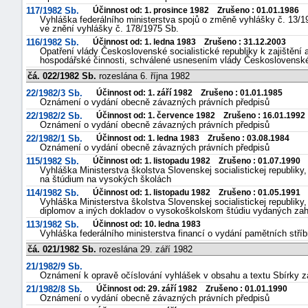
117/1982 Sb.
Účinnost od: 1. prosince 1982 Zrušeno : 01.01.1986
Vyhláška federálního ministerstva spojů o změně vyhlášky č. 13/19
ve znění vyhlášky č. 178/1975 Sb.
116/1982 Sb.
Účinnost od: 1. ledna 1983 Zrušeno : 31.12.2003
Opatření vlády Československé socialistické republiky k zajištění
hospodářské činnosti, schválené usnesením vlády Československé s
čá. 022/1982 Sb.
rozeslána 6. října 1982
22/1982/3 Sb.
Účinnost od: 1. září 1982 Zrušeno : 01.01.1985
Oznámení o vydání obecně závazných právních předpisů
22/1982/2 Sb.
Účinnost od: 1. července 1982 Zrušeno : 16.01.1992
Oznámení o vydání obecně závazných právních předpisů
22/1982/1 Sb.
Účinnost od: 1. ledna 1983 Zrušeno : 03.08.1984
Oznámení o vydání obecně závazných právních předpisů
115/1982 Sb.
Účinnost od: 1. listopadu 1982 Zrušeno : 01.07.1990
Vyhláška Ministerstva školstva Slovenskej socialistickej republiky
na štúdium na vysokých školách
114/1982 Sb.
Účinnost od: 1. listopadu 1982 Zrušeno : 01.05.1991
Vyhláška Ministerstva školstva Slovenskej socialistickej republiky,
diplomov a iných dokladov o vysokoškolskom štúdiu vydaných zahr
113/1982 Sb.
Účinnost od: 10. ledna 1983
Vyhláška federálního ministerstva financí o vydání pamětních stří
čá. 021/1982 Sb.
rozeslána 29. září 1982
21/1982/9 Sb.
Oznámení k opravě očíslování vyhlášek v obsahu a textu Sbírky 
21/1982/8 Sb.
Účinnost od: 29. září 1982 Zrušeno : 01.01.1990
Oznámení o vydání obecně závazných právních předpisů