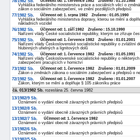
78/1982 Sb.
Účinnost od: 1. července 1982 Zrušeno : 01.10.1988
Vyhláška federálního ministerstva práce a sociálních věcí o změná
zákon o sociálním zabezpečení, ve znění pozdějších předpisů
77/1982 Sb.
Účinnost od: 1. srpna 1982 Zrušeno : 01.05.1990
Vyhláška federálního ministerstva dopravy, kterou se mění a doplň
nákladních vozidel
76/1982 Sb.
Účinnost od: 1. září 1982 Zrušeno : 15.10.1990
Nařízení vlády České socialistické republiky, kterým se zřizuje če
75/1982 Sb.
Účinnost od: 1. července 1982 Zrušeno : 01.01.2001
Nařízení vlády Československé socialistické republiky o zvláštní
hlubinných uhelných a lignitových dolů
74/1982 Sb.
Účinnost od: 1. července 1982 Zrušeno : 01.05.1991
Nařízení vlády Československé socialistické republiky o některý
zabezpečení pracujících v hornictví
73/1982 Sb.
Účinnost od: 1. července 1982 Zrušeno : 01.01.2009
Zákon o změnách zákona o sociálním zabezpečení a předpisů o n
72/1982 Sb.
Účinnost od: 1. července 1982 Zrušeno : 01.01.2007
Zákon, kterým se mění a doplňuje § 105 zákoníku práce
čá. 013/1982 Sb.
rozeslána 25. června 1982
13/1982/9 Sb.
Oznámení o vydání obecně závazných právních předpisů
13/1982/8 Sb.
Oznámení o vydání obecně závazných právních předpisů
13/1982/7 Sb.
Účinnost od: 1. července 1982
Oznámení o vydání obecně závazných právních předpisů
13/1982/6 Sb.
Oznámení o vydání obecně závazných právních předpisů
13/1982/5 Sb.