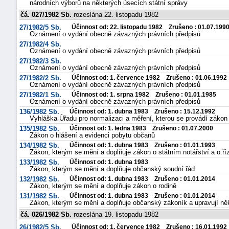
národních výborů na některých úsecích státní správy
čá. 027/1982 Sb.
rozeslána 22. listopadu 1982
27/1982/5 Sb.
Účinnost od: 22. listopadu 1982 Zrušeno : 01.07.199
Oznámení o vydání obecně závazných právních předpisů
27/1982/4 Sb.
Oznámení o vydání obecně závazných právních předpisů
27/1982/3 Sb.
Oznámení o vydání obecně závazných právních předpisů
27/1982/2 Sb.
Účinnost od: 1. července 1982 Zrušeno : 01.06.1992
Oznámení o vydání obecně závazných právních předpisů
27/1982/1 Sb.
Účinnost od: 1. srpna 1982 Zrušeno : 01.01.1985
Oznámení o vydání obecně závazných právních předpisů
136/1982 Sb.
Účinnost od: 1. dubna 1983 Zrušeno : 15.12.1992
Vyhláška Úřadu pro normalizaci a měření, kterou se provádí zákon
135/1982 Sb.
Účinnost od: 1. ledna 1983 Zrušeno : 01.07.2000
Zákon o hlášení a evidenci pobytu občanů
134/1982 Sb.
Účinnost od: 1. dubna 1983 Zrušeno : 01.01.1993
Zákon, kterým se mění a doplňuje zákon o státním notářství a o říz
133/1982 Sb.
Účinnost od: 1. dubna 1983
Zákon, kterým se mění a doplňuje občanský soudní řád
132/1982 Sb.
Účinnost od: 1. dubna 1983 Zrušeno : 01.01.2014
Zákon, kterým se mění a doplňuje zákon o rodině
131/1982 Sb.
Účinnost od: 1. dubna 1983 Zrušeno : 01.01.2014
Zákon, kterým se mění a doplňuje občanský zákoník a upravují ně
čá. 026/1982 Sb.
rozeslána 19. listopadu 1982
26/1982/5 Sb.
Účinnost od: 1. července 1982 Zrušeno : 16.01.1992