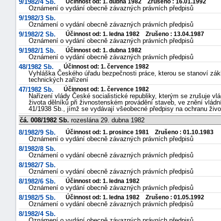
9/1982/4 Sb.
Účinnost od: 1. dubna 1982 Zrušeno : 16.01.1992
Oznámení o vydání obecně závazných právních předpisů
9/1982/3 Sb.
Oznámení o vydání obecně závazných právních předpisů
9/1982/2 Sb.
Účinnost od: 1. ledna 1982 Zrušeno : 13.04.1987
Oznámení o vydání obecně závazných právních předpisů
9/1982/1 Sb.
Účinnost od: 1. dubna 1982
Oznámení o vydání obecně závazných právních předpisů
48/1982 Sb.
Účinnost od: 1. července 1982
Vyhláška Českého úřadu bezpečnosti práce, kterou se stanoví zákl
technických zařízení
47/1982 Sb.
Účinnost od: 1. července 1982
Nařízení vlády České socialistické republiky, kterým se zrušuje vlá
života dělníků při živnostenském provádění staveb, ve znění vládní
41/1938 Sb., jímž se vydávají všeobecné předpisy na ochranu živ
čá. 008/1982 Sb.
rozeslána 29. dubna 1982
8/1982/9 Sb.
Účinnost od: 1. prosince 1981 Zrušeno : 01.10.1983
Oznámení o vydání obecně závazných právních předpisů
8/1982/8 Sb.
Oznámení o vydání obecně závazných právních předpisů
8/1982/7 Sb.
Oznámení o vydání obecně závazných právních předpisů
8/1982/6 Sb.
Účinnost od: 1. ledna 1982
Oznámení o vydání obecně závazných právních předpisů
8/1982/5 Sb.
Účinnost od: 1. ledna 1982 Zrušeno : 01.05.1992
Oznámení o vydání obecně závazných právních předpisů
8/1982/4 Sb.
Oznámení o vydání obecně závazných právních předpisů