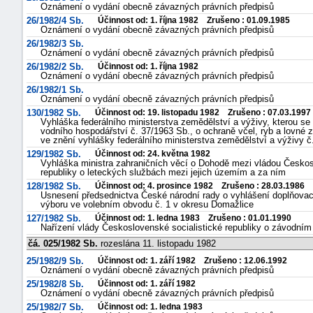
Oznámení o vydání obecně závazných právních předpisů
26/1982/4 Sb.
Účinnost od: 1. října 1982 Zrušeno : 01.09.1985
Oznámení o vydání obecně závazných právních předpisů
26/1982/3 Sb.
Oznámení o vydání obecně závazných právních předpisů
26/1982/2 Sb.
Účinnost od: 1. října 1982
Oznámení o vydání obecně závazných právních předpisů
26/1982/1 Sb.
Oznámení o vydání obecně závazných právních předpisů
130/1982 Sb.
Účinnost od: 19. listopadu 1982 Zrušeno : 07.03.1997
Vyhláška federálního ministerstva zemědělství a výživy, kterou se
vodního hospodářství č. 37/1963 Sb., o ochraně včel, ryb a lovné z
ve znění vyhlášky federálního ministerstva zemědělství a výživy č
129/1982 Sb.
Účinnost od: 24. května 1982
Vyhláška ministra zahraničních věcí o Dohodě mezi vládou Českosl
republiky o leteckých službách mezi jejich územím a za ním
128/1982 Sb.
Účinnost od: 4. prosince 1982 Zrušeno : 28.03.1986
Usnesení předsednictva České národní rady o vyhlášení doplňova
výboru ve volebním obvodu č. 1 v okresu Domažlice
127/1982 Sb.
Účinnost od: 1. ledna 1983 Zrušeno : 01.01.1990
Nařízení vlády Československé socialistické republiky o závodním
čá. 025/1982 Sb.
rozeslána 11. listopadu 1982
25/1982/9 Sb.
Účinnost od: 1. září 1982 Zrušeno : 12.06.1992
Oznámení o vydání obecně závazných právních předpisů
25/1982/8 Sb.
Účinnost od: 1. září 1982
Oznámení o vydání obecně závazných právních předpisů
25/1982/7 Sb.
Účinnost od: 1. ledna 1983