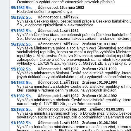
Oznámení o vydání obecně závazných právních předpisů
99/1982 Sb.
Účinnost od: 16. srpna 1982
Redakční sdělení o opravě chyb
98/1982 Sb.
Účinnost od: 1. září 1982
Vyhláška Českého úřadu bezpečnosti práce a Českého báňského úř
Sb., o odborné způsobilosti v elektrotechnice
97/1982 Sb.
Účinnost od: 1. září 1982
Vyhláška Českého úřadu bezpečnosti práce a Českého báňského úř
Sb., kterou se určují vyhrazená tlaková zařízení a stanoví některé 
96/1982 Sb.
Účinnost od: 1. září 1982 Zrušeno : 01.03.1987
Vyhláška Ministerstva práce a sociálnych vecí Slovenskej socialist
socialistickej republiky, ktorou sa mení a dopľňa vyhláška Minister
republiky a Ministerstva školstva Slovenskej socialistickej repub
zabezpečení žiakov a učňov pripravujúcich sa na robotnícke povol
vyhlášky č. 167/1979 Zb., vyhlášky č. 50/1981 Zb. a vyhlášky č. 3
95/1982 Sb.
Účinnost od: 1. září 1982 Zrušeno : 23.11.1990
Vyhláška ministerstva školství České socialistické republiky, kter
jiných dokladů o vysokoškolském studiu vydaných zahraničními vy
94/1982 Sb.
Účinnost od: 1. září 1982 Zrušeno : 01.09.1984
Vyhláška ministerstva školství České socialistické republiky o h
kteří studují v řádném denním studiu na vysokých školách
93/1982 Sb.
Účinnost od: 1. září 1982 Zrušeno : 01.01.1992
Vyhláška ministerstva obchodu České socialistické republiky, kte
národní rady č. 127/1981 Sb., o vnitřním obchodě
92/1982 Sb.
Účinnost od: 30. května 1982 Zrušeno : 03.09.1995
Vyhláška ministra zahraničních věcí o Dohodě mezi vládou Českosl
sovětských socialistických republik o podmínkách vzájemných ces
91/1982 Sb.
Účinnost od: 1. září 1982 Zrušeno : 01.06.1984
Vyhláška federálního ministerstva práce a sociálních věcí, kterou
finance, ceny a mzdy č. 96/1967 Sb., o náhradách cestovních, stě