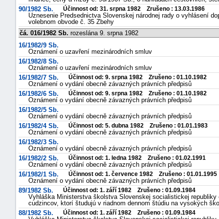
90/1982 Sb.
Účinnost od: 31. srpna 1982 Zrušeno : 13.03.1986
Uznesenie Predsednictva Slovenskej národnej rady o vyhlásení dop
volebnom obvode č. 35 Zbehy
čá. 016/1982 Sb.
rozeslána 9. srpna 1982
16/1982/9 Sb.
Oznámení o uzavření mezinárodních smluv
16/1982/8 Sb.
Oznámení o uzavření mezinárodních smluv
16/1982/7 Sb.
Účinnost od: 9. srpna 1982 Zrušeno : 01.10.1982
Oznámení o vydání obecně závazných právních předpisů
16/1982/6 Sb.
Účinnost od: 9. srpna 1982 Zrušeno : 01.10.1982
Oznámení o vydání obecně závazných právních předpisů
16/1982/5 Sb.
Oznámení o vydání obecně závazných právních předpisů
16/1982/4 Sb.
Účinnost od: 5. dubna 1982 Zrušeno : 01.01.1983
Oznámení o vydání obecně závazných právních předpisů
16/1982/3 Sb.
Oznámení o vydání obecně závazných právních předpisů
16/1982/2 Sb.
Účinnost od: 1. ledna 1982 Zrušeno : 01.02.1991
Oznámení o vydání obecně závazných právních předpisů
16/1982/1 Sb.
Účinnost od: 1. července 1982 Zrušeno : 01.01.1995
Oznámení o vydání obecně závazných právních předpisů
89/1982 Sb.
Účinnost od: 1. září 1982 Zrušeno : 01.09.1984
Vyhláška Ministerstva školstva Slovenskej socialistickej republi
cudzincov, ktorí študujú v riadnom dennom štúdiu na vysokých šk
88/1982 Sb.
Účinnost od: 1. září 1982 Zrušeno : 01.09.1984