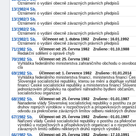
Oznámení o vydání obecně závazných právních předpisů
13/1982/4 Sb.
Oznámení o vydání obecně závazných právních předpisů
13/1982/3 Sb.
Oznámení o vydání obecně závazných právních předpisů
13/1982/2 Sb.
Oznámení o vydání obecně závazných právních předpisů
13/1982/1 Sb.
Účinnost od: 1. dubna 1982 Zrušeno : 16.01.1992
Oznámení o vydání obecně závazných právních předpisů
71/1982 Sb.
Účinnost od: 25. června 1982 Zrušeno : 01.10.1988
Redakční sdělení o opravě chyb
70/1982 Sb.
Účinnost od: 25. června 1982
Vyhláška federálního ministerstva zahraničního obchodu o osvobo
cla
69/1982 Sb.
Účinnost od: 1. července 1982 Zrušeno : 01.01.2014
Vyhláška federálního ministerstva financí, ministerstva financí Česk
Slovenské socialistické republiky, kterou se mění a doplňuje vyhláš
financí České socialistické republiky a ministerstva financí Sloven
jednorázovém příspěvku na opatření náhradního bydlení občanům, k
socialistickou organizací
68/1982 Sb.
Účinnost od: 25. června 1982 Zrušeno : 01.01.1987
Nariadenie vlády Slovenskej socialistickej republiky o postihu za 
druhov ropných výrobkov v rozpočtových a príspevkových organiz
odvodu za prekročenie záväzných limitov odberu niektorých druho
67/1982 Sb.
Účinnost od: 25. června 1982 Zrušeno : 01.01.1987
Nařízení vlády České socialistické republiky o postihu za překroč
výrobků u rozpočtových a příspěvkových organizací a o rozpočto
závazných limitů odběru některých druhů ropných výrobků
66/1982 Sb.
Účinnost od: 25. června 1982 Zrušeno : 17.10.1991