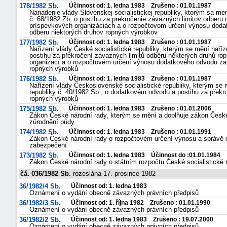
178/1982 Sb.
Účinnost od: 1. ledna 1983 Zrušeno : 01.01.1987
Nariadenie vlády Slovenskej socialistickej republiky, ktorým sa men
č. 68/1982 Zb. o postihu za prekročenie záväzných limitov odberu
príspevkových organizáciách a o rozpočtovom určení výnosu doda
odberu niektorých druhov ropných výrobkov
177/1982 Sb.
Účinnost od: 1. ledna 1983 Zrušeno : 01.01.1987
Nařízení vlády České socialistické republiky, kterým se mění naříz
postihu za překročení závazných limitů odběru některých druhů r
organizací a o rozpočtovém určení výnosu dodatkového odvodu za 
ropných výrobků
176/1982 Sb.
Účinnost od: 1. ledna 1983 Zrušeno : 01.01.1987
Nařízení vlády Československé socialistické republiky, kterým se 
republiky č. 40/1982 Sb., o dodatkovém odvodu a postihu za překr
ropných výrobků
175/1982 Sb.
Účinnost od: 1. ledna 1983 Zrušeno : 01.01.2006
Zákon České národní rady, kterým se mění a doplňuje zákon České 
zúrodnění půdy
174/1982 Sb.
Účinnost od: 1. ledna 1983 Zrušeno : 01.01.1991
Zákon České národní rady o rozpočtovém určení výnosu a správě 
náhrady
zabezpečení
173/1982 Sb.
Účinnost od: 1. ledna 1983 Účinnost do :01.01.1984
škody
Zákon České národní rady o státním rozpočtu České socialistické 
čá. 036/1982 Sb.
rozeslána 17. prosince 1982
36/1982/4 Sb.
Účinnost od: 1. ledna 1983
Oznámení o vydání obecně závazných právních předpisů
36/1982/3 Sb.
Účinnost od: 1. října 1982 Zrušeno : 01.01.1990
Oznámení o vydání obecně závazných právních předpisů
36/1982/2 Sb.
Účinnost od: 1. ledna 1983 Zrušeno : 19.07.2000
Oznámení o vydání obecně závazných právních předpisů