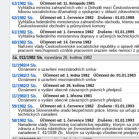
63/1982 Sb.
Účinnost od: 11. listopadu 1981
Vyhláška ministra zahraničních věcí o Dohodě mezi Československo
lidovou socialistickou džamahirijí o spolupráci v oblasti zdravotnict
62/1982 Sb.
Účinnost od: 1. července 1982 Zrušeno : 01.03.1988
Vyhláška federálního ministerstva zahraničního obchodu, kterou
Československé obchodní a průmyslové komory
61/1982 Sb.
Účinnost od: 1. července 1982 Zrušeno : 01.01.1995
Vyhláška federálního ministerstva dopravy o určených technických
60/1982 Sb.
Účinnost od: 14. června 1982
Nařízení vlády Československé socialistické republiky o úpravě ně
pracovní neschopnosti vzniklé pracovním úrazem nebo nemocí z p
čá. 011/1982 Sb.
rozeslána 26. května 1982
11/1982/4 Sb.
Oznámení o uzavření mezinárodních smluv
11/1982/3 Sb.
Účinnost od: 1. ledna 1982 Účinnost do :01.01.1983
Oznámení o uzavření mezinárodních smluv
11/1982/2 Sb.
Účinnost od: 26. května 1982
Oznámení o vydání obecně závazných právních předpisů
11/1982/1 Sb.
Účinnost od: 1. března 1981
Oznámení o vydání obecně závazných právních předpisů
59/1982 Sb.
Účinnost od: 1. července 1982 Zrušeno : 01.01.1993
Vyhláška Slovenského úradu bezpečnosti práce, ktorou sa určujú 
technických zariadení
58/1982 Sb.
Účinnost od: 1. července 1982 Zrušeno : 01.01.1993
Nariadenie vlády Slovenskej socialistickej republiky, ktorým sa zr
zdravia a života robotníkov pri živnostenskom vykonávaní stavieb 
nariadenie č. 41/1938 Zb., ktorým sa vydávajú všeobecné predpis