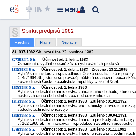
MENU
Sbírka předpisů 1982
Všechny
Platné
Neplatné
čá. 037/1982 Sb.
rozeslána 22. prosince 1982
37/1982/1 Sb.
Účinnost od: 1. ledna 1983
Oznámení o vydání obecně závazných právních předpisů
183/1982 Sb.
Účinnost od: 1. dubna 1983 Zrušeno : 13.11.1995
Vyhláška ministerstva spravedlnosti České socialistické republiky,
č. 45/1964 Sb., kterou se provádějí některá ustanovení občanskéh
spravedlnosti České socialistické republiky č. 66/1973 Sb.
182/1982 Sb.
Účinnost od: 1. ledna 1983
Vyhláška federálního ministerstva zahraničního obchodu, kterou s
některých druhů obchodního zboží od dovozního cla
181/1982 Sb.
Účinnost od: 1. ledna 1983 Zrušeno : 01.01.1992
Vyhláška federálního ministerstva pro technický a investiční roz
vědeckotechnického rozvoje
180/1982 Sb.
Účinnost od: 1. ledna 1983 Zrušeno : 30.04.1991
Vyhláška federálního ministerstva financí a předsedy Státní bank
č. 162/1980 Sb., o financování reprodukce základních prostředků
179/1982 Sb.
Účinnost od: 1. ledna 1983 Zrušeno : 01.11.1991
Vyhláška federálního ministerstva financí o rozsahu a podmínkách 