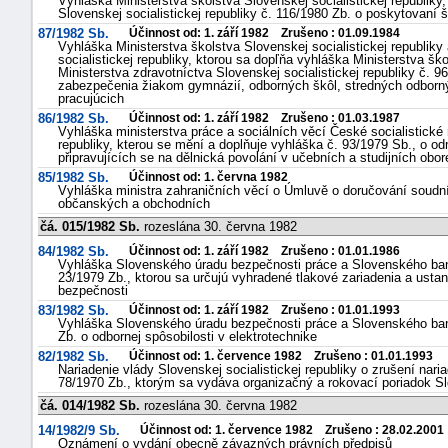
Vyhláška Ministerstva školstva Slovenskej socialistickej republiky
Slovenskej socialistickej republiky č. 116/1980 Zb. o poskytovaní
87/1982 Sb.
Účinnost od: 1. září 1982 Zrušeno : 01.09.1984
Vyhláška Ministerstva školstva Slovenskej socialistickej republik
socialistickej republiky, ktorou sa dopľňa vyhláška Ministerstva šk
Ministerstva zdravotníctva Slovenskej socialistickej republiky č. 
zabezpečenia žiakom gymnázií, odborných škôl, stredných odbornýc
pracujúcich
86/1982 Sb.
Účinnost od: 1. září 1982 Zrušeno : 01.03.1987
Vyhláška ministerstva práce a sociálních věcí České socialistické 
republiky, kterou se mění a doplňuje vyhláška č. 93/1979 Sb., o
připravujících se na dělnická povolání v učebních a studijních obo
85/1982 Sb.
Účinnost od: 1. června 1982
Vyhláška ministra zahraničních věcí o Úmluvě o doručování soud
občanských a obchodních
čá. 015/1982 Sb.
rozeslána 30. června 1982
84/1982 Sb.
Účinnost od: 1. září 1982 Zrušeno : 01.01.1986
Vyhláška Slovenského úradu bezpečnosti práce a Slovenského ban
23/1979 Zb., ktorou sa určujú vyhradené tlakové zariadenia a usta
bezpečnosti
83/1982 Sb.
Účinnost od: 1. září 1982 Zrušeno : 01.01.1993
Vyhláška Slovenského úradu bezpečnosti práce a Slovenského ban
Zb. o odbornej spôsobilosti v elektrotechnike
82/1982 Sb.
Účinnost od: 1. července 1982 Zrušeno : 01.01.1993
Nariadenie vlády Slovenskej socialistickej republiky o zrušení naria
78/1970 Zb., ktorým sa vydáva organizačný a rokovací poriadok S
čá. 014/1982 Sb.
rozeslána 30. června 1982
14/1982/9 Sb.
Účinnost od: 1. července 1982 Zrušeno : 28.02.2001
Oznámení o vydání obecně závazných právních předpisů