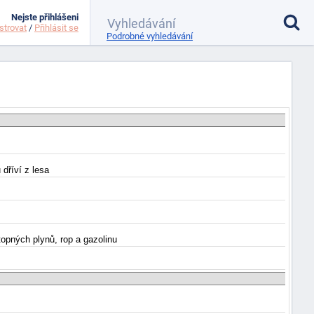
Nejste přihlášeni
strovat
/
Přihlásit se
Podrobné vyhledávání
dříví z lesa
topných plynů, rop a gazolinu