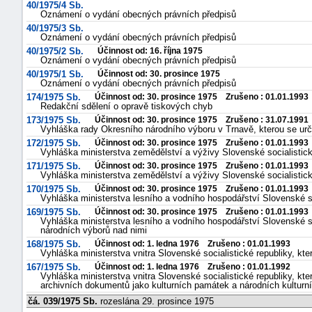
40/1975/4 Sb.
Oznámení o vydání obecných právních předpisů
40/1975/3 Sb.
Oznámení o vydání obecných právních předpisů
40/1975/2 Sb.
Účinnost od: 16. října 1975
Oznámení o vydání obecných právních předpisů
40/1975/1 Sb.
Účinnost od: 30. prosince 1975
Oznámení o vydání obecných právních předpisů
174/1975 Sb.
Účinnost od: 30. prosince 1975 Zrušeno : 01.01.1993
Redakční sdělení o opravě tiskových chyb
173/1975 Sb.
Účinnost od: 30. prosince 1975 Zrušeno : 31.07.1991
Vyhláška rady Okresního národního výboru v Trnavě, kterou se u
172/1975 Sb.
Účinnost od: 30. prosince 1975 Zrušeno : 01.01.1993
Vyhláška ministerstva zemědělství a výživy Slovenské socialistic
171/1975 Sb.
Účinnost od: 30. prosince 1975 Zrušeno : 01.01.1993
Vyhláška ministerstva zemědělství a výživy Slovenské socialistické
170/1975 Sb.
Účinnost od: 30. prosince 1975 Zrušeno : 01.01.1993
Vyhláška ministerstva lesního a vodního hospodářství Slovenské so
169/1975 Sb.
Účinnost od: 30. prosince 1975 Zrušeno : 01.01.1993
Vyhláška ministerstva lesního a vodního hospodářství Slovenské 
národních výborů nad nimi
168/1975 Sb.
Účinnost od: 1. ledna 1976 Zrušeno : 01.01.1993
Vyhláška ministerstva vnitra Slovenské socialistické republiky, kt
167/1975 Sb.
Účinnost od: 1. ledna 1976 Zrušeno : 01.01.1992
Vyhláška ministerstva vnitra Slovenské socialistické republiky, k
archivních dokumentů jako kulturních památek a národních kultur
čá. 039/1975 Sb.
rozeslána 29. prosince 1975