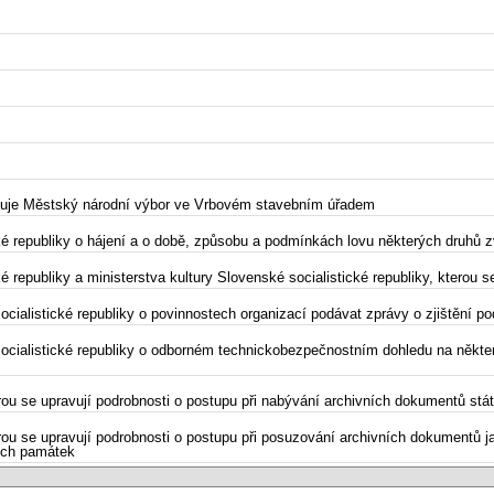
rčuje Městský národní výbor ve Vrbovém stavebním úřadem
ké republiky o hájení a o době, způsobu a podmínkách lovu některých druhů z
 republiky a ministerstva kultury Slovenské socialistické republiky, kterou 
cialistické republiky o povinnostech organizací podávat zprávy o zjištění 
socialistické republiky o odborném technickobezpečnostním dohledu na něk
erou se upravují podrobnosti o postupu při nabývání archivních dokumentů st
terou se upravují podrobnosti o postupu při posuzování archivních dokumentů
ních památek