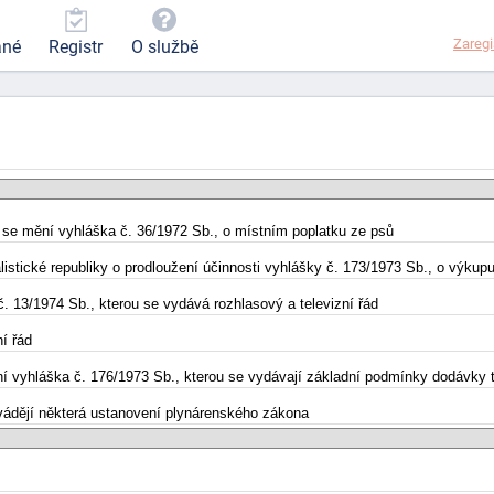
Zaregi
ané
Registr
O službě
ou se mění vyhláška č. 36/1972 Sb., o místním poplatku ze psů
stické republiky o prodloužení účinnosti vyhlášky č. 173/1973 Sb., o výkupu 
č. 13/1974 Sb., kterou se vydává rozhlasový a televizní řád
í řád
ění vyhláška č. 176/1973 Sb., kterou se vydávají základní podmínky dodávky 
rovádějí některá ustanovení plynárenského zákona