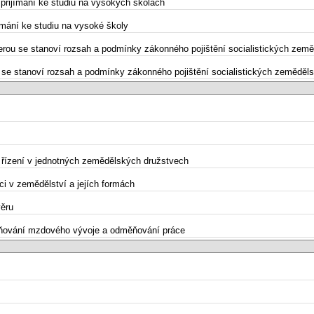
 přijímání ke studiu na vysokých školách
jímání ke studiu na vysoké školy
 kterou se stanoví rozsah a podmínky zákonného pojištění socialistických ze
rou se stanoví rozsah a podmínky zákonného pojištění socialistických zemědě
m řízení v jednotných zemědělských družstvech
ci v zemědělství a jejích formách
věru
ěrňování mzdového vývoje a odměňování práce