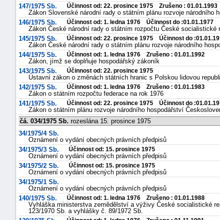
147/1975 Sb.
Účinnost od: 22. prosince 1975 Zrušeno : 01.01.1993
Zákon Slovenské národní rady o státním plánu rozvoje národního ho
146/1975 Sb.
Účinnost od: 1. ledna 1976 Účinnost do :01.01.1977
Zákon České národní rady o státním rozpočtu České socialistické 
145/1975 Sb.
Účinnost od: 22. prosince 1975 Účinnost do :01.01.1
Zákon České národní rady o státním plánu rozvoje národního hospod
144/1975 Sb.
Účinnost od: 1. ledna 1976 Zrušeno : 01.01.1992
Zákon, jímž se doplňuje hospodářský zákoník
143/1975 Sb.
Účinnost od: 22. prosince 1975
Ústavní zákon o změnách státních hranic s Polskou lidovou republ
142/1975 Sb.
Účinnost od: 1. ledna 1976 Zrušeno : 01.01.1983
Zákon o státním rozpočtu federace na rok 1976
141/1975 Sb.
Účinnost od: 22. prosince 1975 Účinnost do :01.01.1
Zákon o státním plánu rozvoje národního hospodářství Českosloven
čá. 034/1975 Sb.
rozeslána 15. prosince 1975
34/1975/4 Sb.
Oznámení o vydání obecných právních předpisů
34/1975/3 Sb.
Účinnost od: 15. prosince 1975
Oznámení o vydání obecných právních předpisů
34/1975/2 Sb.
Účinnost od: 15. prosince 1975
Oznámení o vydání obecných právních předpisů
34/1975/1 Sb.
Oznámení o vydání obecných právních předpisů
140/1975 Sb.
Účinnost od: 1. ledna 1976 Zrušeno : 01.01.1988
Vyhláška ministerstva zemědělství a výživy České socialistické re
123/1970 Sb. a vyhlášky č. 89/1972 Sb.