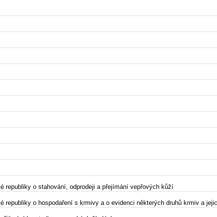
é republiky o stahování, odprodeji a přejímání vepřových kůží
é republiky o hospodaření s krmivy a o evidenci některých druhů krmiv a jeji