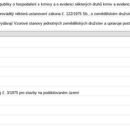
publiky o hospodaření s krmivy a o evidenci některých druhů krmiv a evidenci
 provádějí některá ustanovení zákona č. 122/1975 Sb., o zemědělském družst
 vydávají Vzorové stanovy jednotných zemědělských družstev a upravuje post
voj č. 3/1975 pro stavby na poddolovaném území