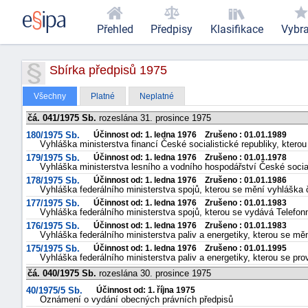
Přehled
Předpisy
Klasifikace
Vybr
Sbírka předpisů 1975
Všechny
Platné
Neplatné
čá. 041/1975 Sb.
rozeslána 31. prosince 1975
180/1975 Sb.
Účinnost od: 1. ledna 1976 Zrušeno : 01.01.1989
Vyhláška ministerstva financí České socialistické republiky, kter
179/1975 Sb.
Účinnost od: 1. ledna 1976 Zrušeno : 01.01.1978
Vyhláška ministerstva lesního a vodního hospodářství České sociali
178/1975 Sb.
Účinnost od: 1. ledna 1976 Zrušeno : 01.01.1986
Vyhláška federálního ministerstva spojů, kterou se mění vyhláška 
177/1975 Sb.
Účinnost od: 1. ledna 1976 Zrušeno : 01.01.1983
Vyhláška federálního ministerstva spojů, kterou se vydává Telefonn
176/1975 Sb.
Účinnost od: 1. ledna 1976 Zrušeno : 01.01.1983
Vyhláška federálního ministerstva paliv a energetiky, kterou se m
175/1975 Sb.
Účinnost od: 1. ledna 1976 Zrušeno : 01.01.1995
Vyhláška federálního ministerstva paliv a energetiky, kterou se p
čá. 040/1975 Sb.
rozeslána 30. prosince 1975
40/1975/5 Sb.
Účinnost od: 1. října 1975
Oznámení o vydání obecných právních předpisů