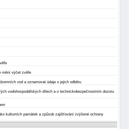
věře
se mění výčet zvěře
podzemních vod a oznamovat údaje o jejich odběru
terých vodohospodářských dílech a o technickobezpečnostním dozoru
átem
 jako kulturních památek a způsob zajišťování zvýšené ochrany