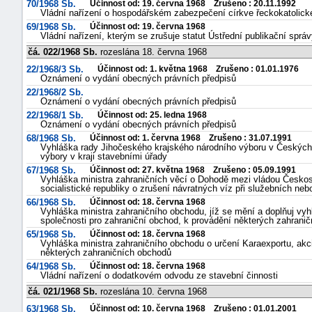
70/1968 Sb.
Účinnost od: 19. června 1968 Zrušeno : 20.11.1992
Vládní nařízení o hospodářském zabezpečení církve řeckokatolick
69/1968 Sb.
Účinnost od: 19. června 1968
Vládní nařízení, kterým se zrušuje statut Ústřední publikační sprá
čá. 022/1968 Sb.
rozeslána 18. června 1968
22/1968/3 Sb.
Účinnost od: 1. května 1968 Zrušeno : 01.01.1976
Oznámení o vydání obecných právních předpisů
22/1968/2 Sb.
Oznámení o vydání obecných právních předpisů
22/1968/1 Sb.
Účinnost od: 25. ledna 1968
Oznámení o vydání obecných právních předpisů
68/1968 Sb.
Účinnost od: 1. června 1968 Zrušeno : 31.07.1991
Vyhláška rady Jihočeského krajského národního výboru v Českých B
výbory v kraji stavebními úřady
67/1968 Sb.
Účinnost od: 27. května 1968 Zrušeno : 05.09.1991
Vyhláška ministra zahraničních věcí o Dohodě mezi vládou Českos
socialistické republiky o zrušení návratných víz při služebních n
66/1968 Sb.
Účinnost od: 18. června 1968
Vyhláška ministra zahraničního obchodu, jíž se mění a doplňuj vyh
společnosti pro zahraniční obchod, k provádění některých zahrani
65/1968 Sb.
Účinnost od: 18. června 1968
Vyhláška ministra zahraničního obchodu o určení Karaexportu, akc
některých zahraničních obchodů
64/1968 Sb.
Účinnost od: 18. června 1968
Vládní nařízení o dodatkovém odvodu ze stavební činnosti
čá. 021/1968 Sb.
rozeslána 10. června 1968
63/1968 Sb.
Účinnost od: 10. června 1968 Zrušeno : 01.01.2001