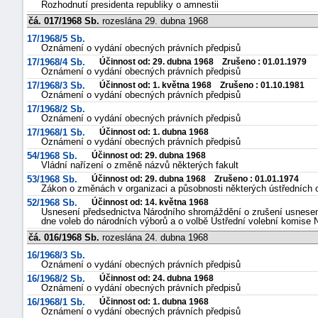
Rozhodnutí presidenta republiky o amnestii
čá. 017/1968 Sb.
rozeslána 29. dubna 1968
17/1968/5 Sb.
Oznámení o vydání obecných právních předpisů
17/1968/4 Sb.
Účinnost od: 29. dubna 1968 Zrušeno : 01.01.1979
Oznámení o vydání obecných právních předpisů
17/1968/3 Sb.
Účinnost od: 1. května 1968 Zrušeno : 01.10.1981
Oznámení o vydání obecných právních předpisů
17/1968/2 Sb.
Oznámení o vydání obecných právních předpisů
17/1968/1 Sb.
Účinnost od: 1. dubna 1968
Oznámení o vydání obecných právních předpisů
54/1968 Sb.
Účinnost od: 29. dubna 1968
Vládní nařízení o změně názvů některých fakult
53/1968 Sb.
Účinnost od: 29. dubna 1968 Zrušeno : 01.01.1974
Zákon o změnách v organizaci a působnosti některých ústředních 
52/1968 Sb.
Účinnost od: 14. května 1968
Usnesení předsednictva Národního shromáždění o zrušení usnesen
dne voleb do národních výborů a o volbě Ústřední volební komise N
čá. 016/1968 Sb.
rozeslána 24. dubna 1968
16/1968/3 Sb.
Oznámení o vydání obecných právních předpisů
16/1968/2 Sb.
Účinnost od: 24. dubna 1968
Oznámení o vydání obecných právních předpisů
16/1968/1 Sb.
Účinnost od: 1. dubna 1968
Oznámení o vydání obecných právních předpisů