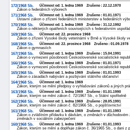
172/1968 Sb.
Účinnost od: 1. ledna 1969 Zrušeno : 22.12.1970
Zákon o federálních výborech
171/1968 Sb.
Účinnost od: 1. ledna 1969 Zrušeno : 01.01.1971
Ústavní zákon o zřízení federálních ministerstev a federálních výb
170/1968 Sb.
Účinnost od: 1. ledna 1969 Zrušeno : 31.12.1992
Zákon o některých opatřeních souvisejících s federativním uspořá
169/1968 Sb.
Účinnost od: 22. prosince 1968
Zákon o zřízení Vysoké školy veterinární v Brně a Vysoké školy ve
168/1968 Sb.
Účinnost od: 22. prosince 1968 Zrušeno : 01.09.1978
Zákon o gymnasiích
167/1968 Sb.
Účinnost od: 1. ledna 1969 Zrušeno : 15.04.1991
Zákon o vymezení působnosti Československé socialistické republi
166/1968 Sb.
Účinnost od: 1. ledna 1969 Zrušeno : 01.01.1971
Zákon o vymezení působnosti Československé socialistické republ
165/1968 Sb.
Účinnost od: 1. ledna 1969 Zrušeno : 01.01.1993
Zákon o zásadách nabývání a pozbývání státního občanství
164/1968 Sb.
Účinnost od: 1. ledna 1969
Zákon, kterým se mění předpisy o vyhlašování zákonů a jiných prá
163/1968 Sb.
Účinnost od: 1. ledna 1969 Zrušeno : 01.01.1990
Zákon, kterým se mění zákon č. 72/1967 Sb., o Státní spořitelně
162/1968 Sb.
Účinnost od: 1. ledna 1969 Zrušeno : 28.05.1991
Zákon, kterým se mění zákon č. 82/1966 Sb., o pojišťovnictví
161/1968 Sb.
Účinnost od: 1. ledna 1969 Zrušeno : 01.01.1993
Zákon o zvláštním přídavku k dávkám, o změnách v důchodovém z
změnách v sociálním zabezpečení
160/1968 Sb.
Účinnost od: 1. ledna 1969 Zrušeno : 01.01.1993
Zákon, kterým se mění a doplňuje zákon č. 36/1965 Sb., o dani z př