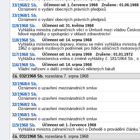
33/1968/2 Sb.
Účinnost od: 1. července 1968 Zrušeno : 01.06.1988
Oznámení o vydání obecných právních předpisů
33/1968/1 Sb.
Oznámení o vydání obecných právních předpisů
119/1968 Sb.
Účinnost od: 31. května 1968
Vyhláška ministra zahraničních věcí o Úmluvě mezi vládou Českos
lidové republiky o spolupráci v oblasti zdravotnictví
118/1968 Sb.
Účinnost od: 14. srpna 1968
Vyhláška ministerstva dopravy, kterou se mění vyhláška ministra d
1962 o úpravě mzdových podmínek pro řidiče silničních motorovýc
117/1968 Sb.
Účinnost od: 14. srpna 1968 Zrušeno : 01.01.1972
Vyhláška ministerstva vnitra o změně vyhlášky č. 181/1964 Sb., o 
116/1968 Sb.
Účinnost od: 14. srpna 1968
Vládní nařízení o další změně názvů některých fakult
čá. 032/1968 Sb.
rozeslána 7. srpna 1968
32/1968/4 Sb.
Oznámení o uzavření mezinárodních smluv
32/1968/3 Sb.
Oznámení o uzavření mezinárodních smluv
32/1968/2 Sb.
Oznámení o uzavření mezinárodních smluv
32/1968/1 Sb.
Oznámení o uzavření mezinárodních smluv
115/1968 Sb.
Účinnost od: 1. července 1968
Vyhláška ministra zahraničních věcí o Dohodě o provádění článk
čá. 031/1968 Sb.
rozeslána 6. srpna 1968