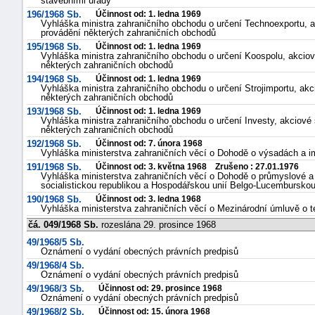
stavebními úřady
196/1968 Sb.
Účinnost od: 1. ledna 1969
Vyhláška ministra zahraničního obchodu o určení Technoexportu, a
provádění některých zahraničních obchodů
195/1968 Sb.
Účinnost od: 1. ledna 1969
Vyhláška ministra zahraničního obchodu o určení Koospolu, akciov
některých zahraničních obchodů
194/1968 Sb.
Účinnost od: 1. ledna 1969
Vyhláška ministra zahraničního obchodu o určení Strojimportu, akc
některých zahraničních obchodů
193/1968 Sb.
Účinnost od: 1. ledna 1969
Vyhláška ministra zahraničního obchodu o určení Investy, akciové 
některých zahraničních obchodů
192/1968 Sb.
Účinnost od: 7. února 1968
Vyhláška ministerstva zahraničních věcí o Dohodě o výsadách a i
191/1968 Sb.
Účinnost od: 3. května 1968 Zrušeno : 27.01.1976
Vyhláška ministerstva zahraničních věcí o Dohodě o průmyslové a
socialistickou republikou a Hospodářskou unií Belgo-Lucembursko
190/1968 Sb.
Účinnost od: 3. ledna 1968
Vyhláška ministerstva zahraničních věcí o Mezinárodní úmluvě o 
čá. 049/1968 Sb.
rozeslána 29. prosince 1968
+náhrady
49/1968/5 Sb.
Oznámení o vydání obecných právních predpisů
49/1968/4 Sb.
Oznámení o vydání obecných právních predpisů
49/1968/3 Sb.
Účinnost od: 29. prosince 1968
Oznámení o vydání obecných právních predpisů
49/1968/2 Sb.
Účinnost od: 15. února 1968