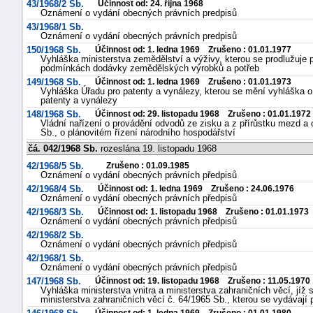
43/1968/2 Sb.
Účinnost od: 24. října 1968
Oznámení o vydání obecných právních predpisů
43/1968/1 Sb.
Oznámení o vydání obecných právních predpisů
150/1968 Sb.
Účinnost od: 1. ledna 1969 Zrušeno : 01.01.1977
Vyhláška ministerstva zemědělství a výživy, kterou se prodlužuje 
podmínkách dodávky zemědělských výrobků a potřeb
149/1968 Sb.
Účinnost od: 1. ledna 1969 Zrušeno : 01.01.1973
Vyhláška Úřadu pro patenty a vynálezy, kterou se mění vyhláška o
patenty a vynálezy
148/1968 Sb.
Účinnost od: 29. listopadu 1968 Zrušeno : 01.01.1972
Vládní nařízení o provádění odvodů ze zisku a z přírůstku mezd a 
Sb., o plánovitém řízení národního hospodářství
čá. 042/1968 Sb.
rozeslána 19. listopadu 1968
42/1968/5 Sb.
Zrušeno : 01.09.1985
Oznámení o vydání obecných právních předpisů
42/1968/4 Sb.
Účinnost od: 1. ledna 1969 Zrušeno : 24.06.1976
Oznámení o vydání obecných právních předpisů
42/1968/3 Sb.
Účinnost od: 1. listopadu 1968 Zrušeno : 01.01.1973
Oznámení o vydání obecných právních předpisů
42/1968/2 Sb.
Oznámení o vydání obecných právních předpisů
42/1968/1 Sb.
Oznámení o vydání obecných právních předpisů
147/1968 Sb.
Účinnost od: 19. listopadu 1968 Zrušeno : 11.05.1970
Vyhláška ministerstva vnitra a ministerstva zahraničních věcí, jíž 
ministerstva zahraničních věcí č. 64/1965 Sb., kterou se vydávají