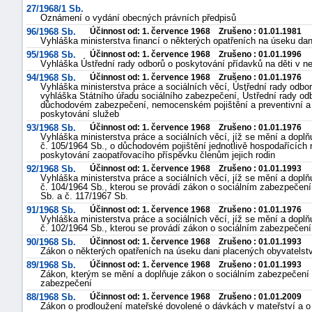
27/1968/1 Sb.
Oznámení o vydání obecných právních předpisů
96/1968 Sb.
Účinnost od: 1. července 1968 Zrušeno : 01.01.1981
Vyhláška ministerstva financí o některých opatřeních na úseku da
95/1968 Sb.
Účinnost od: 1. července 1968 Zrušeno : 01.01.1996
Vyhláška Ústřední rady odborů o poskytování přídavků na děti v 
94/1968 Sb.
Účinnost od: 1. července 1968 Zrušeno : 01.01.1976
Vyhláška ministerstva práce a sociálních věcí, Ústřední rady odborů
vyhláška Státního úřadu sociálního zabezpečení, Ústřední rady odb
důchodovém zabezpečení, nemocenském pojištění a preventivní a 
poskytování služeb
93/1968 Sb.
Účinnost od: 1. července 1968 Zrušeno : 01.01.1976
Vyhláška ministerstva práce a sociálních věcí, jíž se mění a dopl
č. 105/1964 Sb., o důchodovém pojištění jednotlivě hospodařících 
poskytování zaopatřovacího příspěvku členům jejich rodin
92/1968 Sb.
Účinnost od: 1. července 1968 Zrušeno : 01.01.1993
Vyhláška ministerstva práce a sociálních věcí, jíž se mění a dopl
č. 104/1964 Sb., kterou se provádí zákon o sociálním zabezpečení
Sb. a č. 117/1967 Sb.
91/1968 Sb.
Účinnost od: 1. července 1968 Zrušeno : 01.01.1976
Vyhláška ministerstva práce a sociálních věcí, jíž se mění a dopl
č. 102/1964 Sb., kterou se provádí zákon o sociálním zabezpečení
90/1968 Sb.
Účinnost od: 1. července 1968 Zrušeno : 01.01.1993
Zákon o některých opatřeních na úseku dani placených obyvatels
89/1968 Sb.
Účinnost od: 1. července 1968 Zrušeno : 01.01.1993
Zákon, kterým se mění a doplňuje zákon o sociálním zabezpečení 
zabezpečení
88/1968 Sb.
Účinnost od: 1. července 1968 Zrušeno : 01.01.2009
Zákon o prodloužení mateřské dovolené o dávkách v mateřství a o 