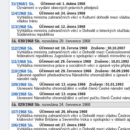
31/1968/1 Sb.
Účinnost od: 1. dubna 1968
Oznámení o vydání obecných právních předpisů
114/1968 Sb.
Účinnost od: 24. února 1968
Vyhláška ministra zahraničních věcí o Kulturní dohodě mezi vládou
vládou Iránu
113/1968 Sb.
Účinnost od: 12. února 1968
Vyhláška ministra zahraničních věcí o Dohodě o leteckých službác
Súdánskou republikou
čá. 030/1968 Sb.
rozeslána 29. července 1968
112/1968 Sb.
Účinnost od: 18. června 1968 Zrušeno : 30.10.2007
Vyhláška ministra zahraničních věcí o Dohodě mezi Československo
federativní republikou Jugoslávie o spolupráci v oblasti mírového v
111/1968 Sb.
Účinnost od: 29. července 1968 Zrušeno : 16.01.1992
Vyhláška ministerstva práce a sociálních věcí o úpravě výše přípl
110/1968 Sb.
Účinnost od: 29. července 1968 Zrušeno : 06.09.1990
Zákonné opatření předsednictva Národního shromáždění o úpravě 
národní rady
109/1968 Sb.
Účinnost od: 13. srpna 1968 Zrušeno : 01.01.1993
Usnesení Národního shromáždění o volbě členů České národní rad
108/1968 Sb.
Účinnost od: 13. srpna 1968
Usnesení Národního shromáždění o určení počtu členů České náro
čá. 029/1968 Sb.
rozeslána 24. července 1968
107/1968 Sb.
Účinnost od: 26. března 1968
Vyhláška ministra zahraničních věcí o Dohodě mezi vládou Českosl
království Velké Británie a Severního Irska o spolupráci v oblasti 
106/1968 Sb.
Účinnost od: 27. února 1968
Vyhláška ministra zahraničních věcí o Dohodě mezi vládou Českos