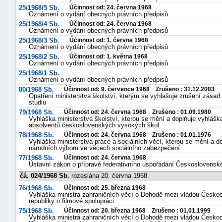
25/1968/5 Sb.
Účinnost od: 24. června 1968
Oznámení o vydání obecných právních předpisů
25/1968/4 Sb.
Účinnost od: 24. června 1968
Oznámení o vydání obecných právních předpisů
25/1968/3 Sb.
Účinnost od: 1. června 1968
Oznámení o vydání obecných právních předpisů
25/1968/2 Sb.
Účinnost od: 1. května 1968
Oznámení o vydání obecných právních předpisů
25/1968/1 Sb.
Oznámení o vydání obecných právních předpisů
80/1968 Sb.
Účinnost od: 9. července 1968 Zrušeno : 31.12.2003
Opatření ministerstva školství, kterým se vyhlašuje zrušení zásad
studiu
79/1968 Sb.
Účinnost od: 24. června 1968 Zrušeno : 01.09.1980
Vyhláška ministerstva školství, kterou se mění a doplňuje vyhlášk
absolventů československých vysokých škol
78/1968 Sb.
Účinnost od: 24. června 1968 Zrušeno : 01.01.1976
Vyhláška ministerstva práce a sociálních věcí, kterou se mění a d
národních výborů ve věcech sociálního zabezpečení
77/1968 Sb.
Účinnost od: 24. června 1968
Ústavní zákon o přípravě federativního uspořádání Československé 
čá. 024/1968 Sb.
rozeslána 20. června 1968
76/1968 Sb.
Účinnost od: 25. března 1968
Vyhláška ministra zahraničních věcí o Dohodě mezi vládou Českoslo
republiky o filmové spolupráci
75/1968 Sb.
Účinnost od: 20. března 1968 Zrušeno : 01.01.1999
Vyhláška ministra zahraničních věcí o Dohodě mezi vládou Českosl