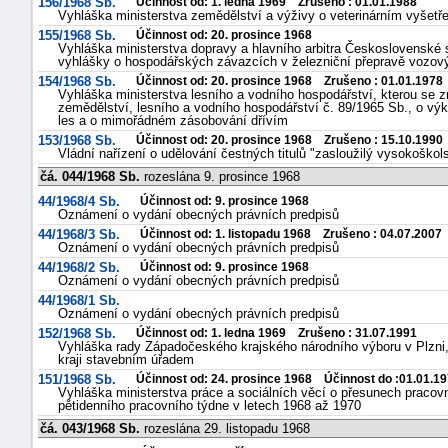
156/1968 Sb.
Účinnost od: 1. ledna 1969 Zrušeno : 01.01.1988
Vyhláška ministerstva zemědělství a výživy o veterinárním vyšetř
155/1968 Sb.
Účinnost od: 20. prosince 1968
Vyhláška ministerstva dopravy a hlavního arbitra Československé so
vyhlášky o hospodářských závazcích v železniční přepravě vozov
154/1968 Sb.
Účinnost od: 20. prosince 1968 Zrušeno : 01.01.1978
Vyhláška ministerstva lesního a vodního hospodářství, kterou se z
zemědělství, lesního a vodního hospodářství č. 89/1965 Sb., o vý
les a o mimořádném zásobování dřívím
153/1968 Sb.
Účinnost od: 20. prosince 1968 Zrušeno : 15.10.1990
Vládní nařízení o udělování čestných titulů "zasloužilý vysokoškol
čá. 044/1968 Sb.
rozeslána 9. prosince 1968
44/1968/4 Sb.
Účinnost od: 9. prosince 1968
Oznámení o vydání obecných právních predpisů
44/1968/3 Sb.
Účinnost od: 1. listopadu 1968 Zrušeno : 04.07.2007
Oznámení o vydání obecných právních predpisů
44/1968/2 Sb.
Účinnost od: 9. prosince 1968
Oznámení o vydání obecných právních predpisů
44/1968/1 Sb.
Oznámení o vydání obecných právních predpisů
152/1968 Sb.
Účinnost od: 1. ledna 1969 Zrušeno : 31.07.1991
Vyhláška rady Západočeského krajského národního výboru v Plzni, 
kraji stavebním úřadem
151/1968 Sb.
Účinnost od: 24. prosince 1968 Účinnost do :01.01.1
Vyhláška ministerstva práce a sociálních věcí o přesunech pracov
pětidenního pracovního týdne v letech 1968 až 1970
čá. 043/1968 Sb.
rozeslána 29. listopadu 1968