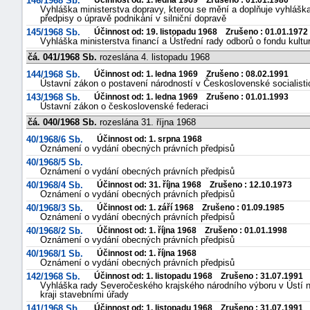
146/1968 Sb.
Účinnost od: 1. ledna 1969 Zrušeno : 01.01.1980
Vyhláška ministerstva dopravy, kterou se mění a doplňuje vyhláška 
předpisy o úpravě podnikání v silniční dopravě
145/1968 Sb.
Účinnost od: 19. listopadu 1968 Zrušeno : 01.01.1972
Vyhláška ministerstva financí a Ústřední rady odborů o fondu kult
čá. 041/1968 Sb.
rozeslána 4. listopadu 1968
144/1968 Sb.
Účinnost od: 1. ledna 1969 Zrušeno : 08.02.1991
Ústavní zákon o postavení národností v Československé socialisti
143/1968 Sb.
Účinnost od: 1. ledna 1969 Zrušeno : 01.01.1993
Ústavní zákon o československé federaci
čá. 040/1968 Sb.
rozeslána 31. října 1968
40/1968/6 Sb.
Účinnost od: 1. srpna 1968
Oznámení o vydání obecných právních předpisů
40/1968/5 Sb.
Oznámení o vydání obecných právních předpisů
40/1968/4 Sb.
Účinnost od: 31. října 1968 Zrušeno : 12.10.1973
Oznámení o vydání obecných právních předpisů
40/1968/3 Sb.
Účinnost od: 1. září 1968 Zrušeno : 01.09.1985
Oznámení o vydání obecných právních předpisů
40/1968/2 Sb.
Účinnost od: 1. října 1968 Zrušeno : 01.01.1998
Oznámení o vydání obecných právních předpisů
40/1968/1 Sb.
Účinnost od: 1. října 1968
Oznámení o vydání obecných právních předpisů
142/1968 Sb.
Účinnost od: 1. listopadu 1968 Zrušeno : 31.07.1991
Vyhláška rady Severočeského krajského národního výboru v Ústí n. 
kraji stavebními úřady
141/1968 Sb.
Účinnost od: 1. listopadu 1968 Zrušeno : 31.07.1991