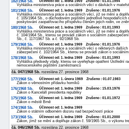
182/1968 Sb.
Účinnost od: 1. ledna 1969 Zrušeno : 01.01.1994
Vyhláška ministerstva práce a sociálních věcí o dávkách v mateřs
"náhradě
181/1968 Sb.
Účinnost od: 1. ledna 1969 Zrušeno : 01.01.1976
škod"
Vyhláška ministerstva práce a sociálních věcí, jíž se mění a dopl
č. 105/1964 Sb., o důchodovém pojištění jednotlivě hospodařících 
poskytování zaopatřovacího příspěvku členům jejich rodin, ve zněn
180/1968 Sb.
Účinnost od: 1. ledna 1969 Zrušeno : 01.01.1993
Vyhláška ministerstva práce a sociálních věcí, jíž se mění a dopl
č. 104/1964 Sb., kterou se provádí zákon o sociálním zabezpečení
Sb., č. 117/1967 Sb. a č. 92/1968 Sb.
179/1968 Sb.
Účinnost od: 1. ledna 1969 Zrušeno : 01.01.1976
Vyhláška ministerstva práce a sociálních věcí o některých dalšíc
zabezpečení č. 102/1964 Sb., kterou se provádí zákon o sociálním
178/1968 Sb.
Účinnost od: 1. ledna 1969 Zrušeno : 01.01.1993
Vyhláška předsedy vlády, kterou se uveřejňuje opatření Ústřední r
nemocenského pojištění zaměstnanců
čá. 047/1968 Sb.
rozeslána 27. prosince 1968
177/1968 Sb.
Účinnost od: 1. února 1969 Zrušeno : 01.07.1983
Zákon o věrnostním přídavku horníků
176/1968 Sb.
Účinnost od: 1. ledna 1969 Zrušeno : 15.03.1976
Zákon o Kanceláři presidenta republiky
175/1968 Sb.
Účinnost od: 1. ledna 1969 Zrušeno : 01.01.1972
Zákon o městě Brně
174/1968 Sb.
Účinnost od: 1. ledna 1969
Zákon o státním odborném dozoru nad bezpečností práce
173/1968 Sb.
Účinnost od: 1. ledna 1969 Zrušeno : 01.01.2000
Zákon, jímž se mění a doplňuje zákon č. 59/1965 Sb., o výkonu tr
čá. 046/1968 Sb.
rozeslána 22. prosince 1968