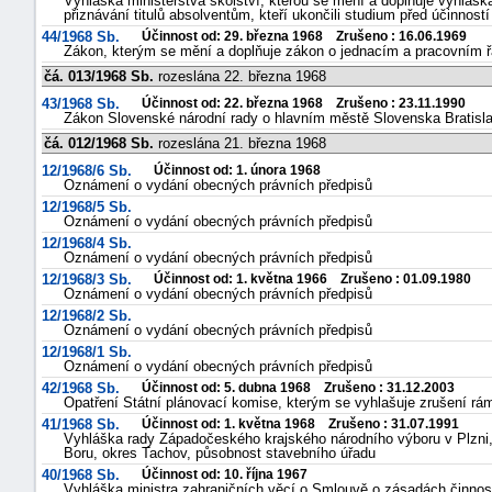
Vyhláška ministerstva školství, kterou se mění a doplňuje vyhláška
přiznávání titulů absolventům, kteří ukončili studium před účinnos
44/1968 Sb.
Účinnost od: 29. března 1968 Zrušeno : 16.06.1969
Zákon, kterým se mění a doplňuje zákon o jednacím a pracovním 
čá. 013/1968 Sb.
rozeslána 22. března 1968
43/1968 Sb.
Účinnost od: 22. března 1968 Zrušeno : 23.11.1990
Zákon Slovenské národní rady o hlavním městě Slovenska Bratisl
čá. 012/1968 Sb.
rozeslána 21. března 1968
12/1968/6 Sb.
Účinnost od: 1. února 1968
Oznámení o vydání obecných právních předpisů
12/1968/5 Sb.
Oznámení o vydání obecných právních předpisů
12/1968/4 Sb.
Oznámení o vydání obecných právních předpisů
12/1968/3 Sb.
Účinnost od: 1. května 1966 Zrušeno : 01.09.1980
Oznámení o vydání obecných právních předpisů
12/1968/2 Sb.
Oznámení o vydání obecných právních předpisů
12/1968/1 Sb.
Oznámení o vydání obecných právních předpisů
42/1968 Sb.
Účinnost od: 5. dubna 1968 Zrušeno : 31.12.2003
Opatření Státní plánovací komise, kterým se vyhlašuje zrušení 
41/1968 Sb.
Účinnost od: 1. května 1968 Zrušeno : 31.07.1991
Vyhláška rady Západočeského krajského národního výboru v Plzn
Boru, okres Tachov, působnost stavebního úřadu
40/1968 Sb.
Účinnost od: 10. října 1967
Vyhláška ministra zahraničních věcí o Smlouvě o zásadách činnos