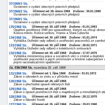
37/1968/3 Sb.
Oznámení o vydání obecných právních předpisů
37/1968/2 Sb.
Účinnost od: 28. února 1968 Zrušeno : 30.01.1989
Oznámení o vydání obecných právních předpisů
37/1968/1 Sb.
Oznámení o vydání obecných právních předpisů
135/1968 Sb.
Účinnost od: 30. září 1968 Zrušeno : 01.01.1993
Opatření pověřence SNR pro spravedlnost, kterým se zřizují okresn
Košice-město, Košice-venkov, Vranov a Stará Ľubovňa
134/1968 Sb.
Účinnost od: 30. září 1968 Zrušeno : 01.01.1974
Vyhláška Ústřední rady odborů o uvolňování pracovníků ze zaměs
133/1968 Sb.
Účinnost od: 30. září 1968 Zrušeno : 26.02.1971
Vyhláška Ústřední rady odborů o kolektivních smlouvách
132/1968 Sb.
Účinnost od: 30. září 1968 Zrušeno : 17.07.1970
Vyhláška ministerstva práce a sociálních věcí o změně a doplnění 
uvolňování pracovníků a jejich umísťování a hmotné zabezpečení v 
jinými racionalizačními opatřeními
čá. 036/1968 Sb.
rozeslána 26. září 1968
131/1968 Sb.
Účinnost od: 1. října 1968 Zrušeno : 01.01.1972
Zákon o odvodech ze zisku a z přírůstku mezd
130/1968 Sb.
Účinnost od: 26. září 1968
Zákon o přechodné úpravě některých lhůt
129/1968 Sb.
Účinnost od: 26. září 1968
Zákon o úpravě promlčecích lhůt u majetkových a mimořádných d
128/1968 Sb.
Účinnost od: 26. září 1968 Zrušeno : 28.12.1970
Zákon o Národní frontě
127/1968 Sb.
Účinnost od: 26. září 1968 Zrušeno : 29.03.1990