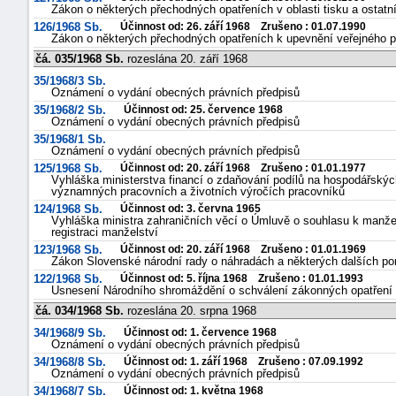
Zákon o některých přechodných opatřeních v oblasti tisku a ostat
126/1968 Sb.
Účinnost od: 26. září 1968 Zrušeno : 01.07.1990
Zákon o některých přechodných opatřeních k upevnění veřejného 
čá. 035/1968 Sb.
rozeslána 20. září 1968
35/1968/3 Sb.
Oznámení o vydání obecných právních předpisů
35/1968/2 Sb.
Účinnost od: 25. července 1968
Oznámení o vydání obecných právních předpisů
35/1968/1 Sb.
Oznámení o vydání obecných právních předpisů
125/1968 Sb.
Účinnost od: 20. září 1968 Zrušeno : 01.01.1977
Vyhláška ministerstva financí o zdaňování podílů na hospodářský
významných pracovních a životních výročích pracovníků
124/1968 Sb.
Účinnost od: 3. června 1965
Vyhláška ministra zahraničních věcí o Úmluvě o souhlasu k manžel
registraci manželství
123/1968 Sb.
Účinnost od: 20. září 1968 Zrušeno : 01.01.1969
Zákon Slovenské národní rady o náhradách a některých dalších p
122/1968 Sb.
Účinnost od: 5. října 1968 Zrušeno : 01.01.1993
Usnesení Národního shromáždění o schválení zákonných opatření
čá. 034/1968 Sb.
rozeslána 20. srpna 1968
34/1968/9 Sb.
Účinnost od: 1. července 1968
Oznámení o vydání obecných právních předpisů
34/1968/8 Sb.
Účinnost od: 1. září 1968 Zrušeno : 07.09.1992
Oznámení o vydání obecných právních předpisů
34/1968/7 Sb.
Účinnost od: 1. května 1968