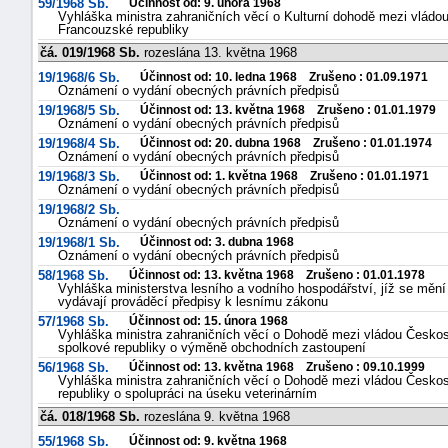
59/1968 Sb.
Účinnost od: 9. února 1968
Vyhláška ministra zahraničních věcí o Kulturní dohodě mezi vládou
Francouzské republiky
čá. 019/1968 Sb.
rozeslána 13. května 1968
19/1968/6 Sb.
Účinnost od: 10. ledna 1968 Zrušeno : 01.09.1971
Oznámení o vydání obecných právních předpisů
19/1968/5 Sb.
Účinnost od: 13. května 1968 Zrušeno : 01.01.1979
Oznámení o vydání obecných právních předpisů
19/1968/4 Sb.
Účinnost od: 20. dubna 1968 Zrušeno : 01.01.1974
Oznámení o vydání obecných právních předpisů
19/1968/3 Sb.
Účinnost od: 1. května 1968 Zrušeno : 01.01.1971
Oznámení o vydání obecných právních předpisů
19/1968/2 Sb.
Oznámení o vydání obecných právních předpisů
19/1968/1 Sb.
Účinnost od: 3. dubna 1968
Oznámení o vydání obecných právních předpisů
58/1968 Sb.
Účinnost od: 13. května 1968 Zrušeno : 01.01.1978
Vyhláška ministerstva lesního a vodního hospodářství, jíž se mění
vydávají prováděcí předpisy k lesnímu zákonu
57/1968 Sb.
Účinnost od: 15. února 1968
Vyhláška ministra zahraničních věcí o Dohodě mezi vládou Českos
spolkové republiky o výměně obchodních zastoupení
56/1968 Sb.
Účinnost od: 13. května 1968 Zrušeno : 09.10.1999
Vyhláška ministra zahraničních věcí o Dohodě mezi vládou Česko
republiky o spolupráci na úseku veterinárním
čá. 018/1968 Sb.
rozeslána 9. května 1968
55/1968 Sb.
Účinnost od: 9. května 1968