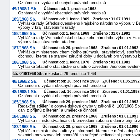
Oznámení o vydání obecných právních predpisů
49/1968/1 Sb.
Účinnost od: 1. prosince 1968
Oznámení o vydání obecných právních predpisů
189/1968 Sb.
Účinnost od: 1. ledna 1969 Zrušeno : 31.07.1991
Vyhláška rady Středoslovenského krajského národního výboru v Ban
výbory v kraji stavebními úřady
188/1968 Sb.
Účinnost od: 1. ledna 1969 Zrušeno : 31.07.1991
Vyhláška rady Východočeského krajského národního výboru v Hradc
výbor v kraji stavebním úřadem
187/1968 Sb.
Účinnost od: 29. prosince 1968 Zrušeno : 01.01.1992
Vyhláška ministerstev chemického průmyslu, stavebnictví, spotře
-
obchodu, kterou se stanoví záruční doby u dodávek pro výstavbu b
náhrady
186/1968 Sb.
Účinnost od: 1. ledna 1970 Zrušeno : 01.01.1981
Vyhláška Státního statistického úřadu o zavedení Jednotné eviden
čá. 048/1968 Sb.
rozeslána 29. prosince 1968
48/1968/2 Sb.
Účinnost od: 20. prosince 1968 Zrušeno : 01.05.1992
Oznámení o vydání obecných právních predpisů
48/1968/1 Sb.
Účinnost od: 16. prosince 1968 Zrušeno : 01.01.1998
Oznámení o vydání obecných právních predpisů
185/1968 Sb.
Účinnost od: 29. prosince 1968 Zrušeno : 01.01.1993
Redakční sdělení o opravě tiskové chyby v zákoně č. 160/1968 Sb.
dani z příjmů z literární a umělecké činnosti
184/1968 Sb.
Účinnost od: 29. prosince 1968 Zrušeno : 01.01.1993
Vyhláška ministerstva financí k provedení zákona o dani z příjmů z 
183/1968 Sb.
Účinnost od: 29. prosince 1968 Zrušeno : 01.01.1996
Vyhláška ministerstva kultury a informací, kterou se mění a doplňuj
sazbách provozovacích honorářů za veřejné nedivadelní provozová