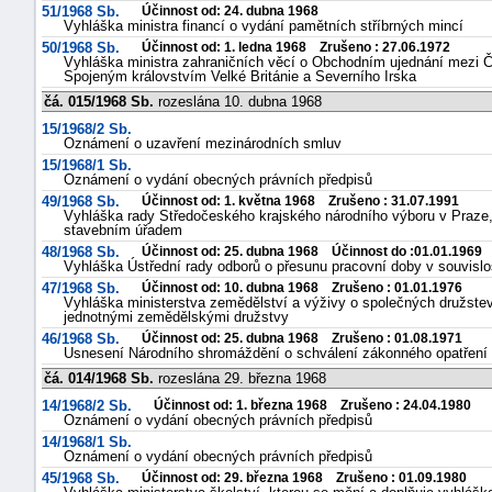
51/1968 Sb.
Účinnost od: 24. dubna 1968
Vyhláška ministra financí o vydání pamětních stříbrných mincí
50/1968 Sb.
Účinnost od: 1. ledna 1968 Zrušeno : 27.06.1972
Vyhláška ministra zahraničních věcí o Obchodním ujednání mezi Č
Spojeným královstvím Velké Británie a Severního Irska
čá. 015/1968 Sb.
rozeslána 10. dubna 1968
15/1968/2 Sb.
Oznámení o uzavření mezinárodních smluv
15/1968/1 Sb.
Oznámení o vydání obecných právních předpisů
49/1968 Sb.
Účinnost od: 1. května 1968 Zrušeno : 31.07.1991
Vyhláška rady Středočeského krajského národního výboru v Praze, 
stavebním úřadem
48/1968 Sb.
Účinnost od: 25. dubna 1968 Účinnost do :01.01.1969
Vyhláška Ústřední rady odborů o přesunu pracovní doby v souvislo
47/1968 Sb.
Účinnost od: 10. dubna 1968 Zrušeno : 01.01.1976
Vyhláška ministerstva zemědělství a výživy o společných družstev
jednotnými zemědělskými družstvy
46/1968 Sb.
Účinnost od: 25. dubna 1968 Zrušeno : 01.08.1971
Usnesení Národního shromáždění o schválení zákonného opatření
čá. 014/1968 Sb.
rozeslána 29. března 1968
14/1968/2 Sb.
Účinnost od: 1. března 1968 Zrušeno : 24.04.1980
Oznámení o vydání obecných právních předpisů
14/1968/1 Sb.
Oznámení o vydání obecných právních předpisů
45/1968 Sb.
Účinnost od: 29. března 1968 Zrušeno : 01.09.1980