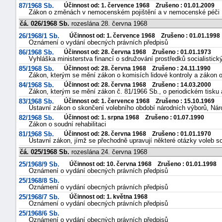
87/1968 Sb.
Účinnost od: 1. července 1968 Zrušeno : 01.01.2009
Zákon o změnách v nemocenském pojištění a v nemocenské péči
čá. 026/1968 Sb.
rozeslána 28. června 1968
26/1968/1 Sb.
Účinnost od: 1. července 1968 Zrušeno : 01.01.1998
Oznámení o vydání obecných právních předpisů
86/1968 Sb.
Účinnost od: 28. června 1968 Zrušeno : 01.01.1973
Vyhláška ministerstva financí o sdružování prostředků socialistick
85/1968 Sb.
Účinnost od: 28. června 1968 Zrušeno : 24.11.1990
Zákon, kterým se mění zákon o komisích lidové kontroly a zákon 
84/1968 Sb.
Účinnost od: 28. června 1968 Zrušeno : 14.03.2000
Zákon, kterým se mění zákon č. 81/1966 Sb., o periodickém tisku 
83/1968 Sb.
Účinnost od: 1. července 1968 Zrušeno : 15.10.1969
Ústavní zákon o skončení volebního období národních výborů, Ná
82/1968 Sb.
Účinnost od: 1. srpna 1968 Zrušeno : 01.07.1990
Zákon o soudní rehabilitaci
81/1968 Sb.
Účinnost od: 28. června 1968 Zrušeno : 01.01.1970
Ústavní zákon, jímž se přechodně upravují některé otázky voleb s
čá. 025/1968 Sb.
rozeslána 24. června 1968
25/1968/9 Sb.
Účinnost od: 10. června 1968 Zrušeno : 01.01.1998
Oznámení o vydání obecných právních předpisů
25/1968/8 Sb.
Oznámení o vydání obecných právních předpisů
25/1968/7 Sb.
Účinnost od: 1. května 1968
Oznámení o vydání obecných právních předpisů
25/1968/6 Sb.
Oznámení o vydání obecných právních předpisů