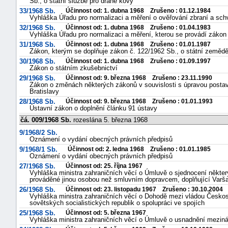
Sb., o státní službě pro drahé kovy
33/1968 Sb.
Účinnost od: 1. dubna 1968 Zrušeno : 01.12.1984
Vyhláška Úřadu pro normalizaci a měření o ověřování zbraní a schva
32/1968 Sb.
Účinnost od: 1. dubna 1968 Zrušeno : 01.04.1983
Vyhláška Úřadu pro normalizaci a měření, kterou se provádí zákon
31/1968 Sb.
Účinnost od: 1. dubna 1968 Zrušeno : 01.01.1987
Zákon, kterým se doplňuje zákon č. 122/1962 Sb., o státní zemědě
30/1968 Sb.
Účinnost od: 1. dubna 1968 Zrušeno : 01.09.1997
Zákon o státním zkušebnictví
29/1968 Sb.
Účinnost od: 9. března 1968 Zrušeno : 23.11.1990
Zákon o změnách některých zákonů v souvislosti s úpravou posta
Bratislavy
28/1968 Sb.
Účinnost od: 9. března 1968 Zrušeno : 01.01.1993
Ústavní zákon o doplnění článku 91 ústavy
čá. 009/1968 Sb.
rozeslána 5. března 1968
9/1968/2 Sb.
Oznámení o vydání obecných právních předpisů
9/1968/1 Sb.
Účinnost od: 2. ledna 1968 Zrušeno : 01.01.1985
Oznámení o vydání obecných právních předpisů
27/1968 Sb.
Účinnost od: 25. října 1967
Vyhláška ministra zahraničních věcí o Úmluvě o sjednocení někter
prováděné jinou osobou než smluvním dopravcem, doplňující Var
26/1968 Sb.
Účinnost od: 23. listopadu 1967 Zrušeno : 30.10.2004
Vyhláška ministra zahraničních věcí o Dohodě mezi vládou Českosl
sovětských socialistických republik o spolupráci ve spojích
25/1968 Sb.
Účinnost od: 5. března 1967
Vyhláška ministra zahraničních věcí o Úmluvě o usnadnění mezin