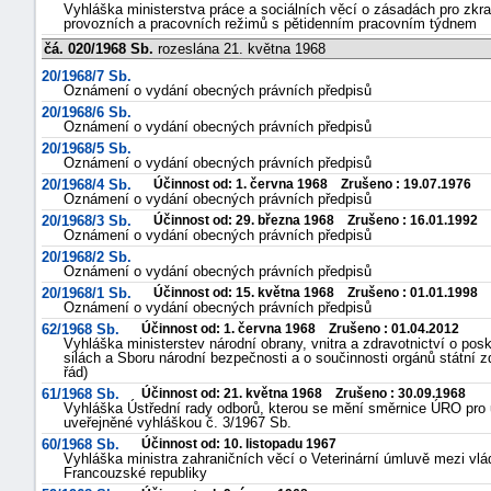
Vyhláška ministerstva práce a sociálních věcí o zásadách pro zkr
provozních a pracovních režimů s pětidenním pracovním týdnem
čá. 020/1968 Sb.
rozeslána 21. května 1968
20/1968/7 Sb.
Oznámení o vydání obecných právních předpisů
20/1968/6 Sb.
Oznámení o vydání obecných právních předpisů
20/1968/5 Sb.
Oznámení o vydání obecných právních předpisů
20/1968/4 Sb.
Účinnost od: 1. června 1968 Zrušeno : 19.07.1976
Oznámení o vydání obecných právních předpisů
20/1968/3 Sb.
Účinnost od: 29. března 1968 Zrušeno : 16.01.1992
Oznámení o vydání obecných právních předpisů
20/1968/2 Sb.
Oznámení o vydání obecných právních předpisů
20/1968/1 Sb.
Účinnost od: 15. května 1968 Zrušeno : 01.01.1998
Oznámení o vydání obecných právních předpisů
62/1968 Sb.
Účinnost od: 1. června 1968 Zrušeno : 01.04.2012
Vyhláška ministerstev národní obrany, vnitra a zdravotnictví o po
silách a Sboru národní bezpečnosti a o součinnosti orgánů státní z
řád)
61/1968 Sb.
Účinnost od: 21. května 1968 Zrušeno : 30.09.1968
Vyhláška Ústřední rady odborů, kterou se mění směrnice ÚRO pro uz
uveřejněné vyhláškou č. 3/1967 Sb.
60/1968 Sb.
Účinnost od: 10. listopadu 1967
Vyhláška ministra zahraničních věcí o Veterinární úmluvě mezi vlá
Francouzské republiky