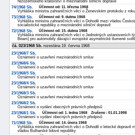
Nizozemského království o mezinárodní silniční dopravě
74/1968 Sb.
Účinnost od: 11. března 1968
Vyhláška ministra zahraničních věcí o Ženevském protokolu z ro
73/1968 Sb.
Účinnost od: 9. dubna 1968
Vyhláška ministra zahraničních věcí o Dohodě mezi vládou Českos
socialistické republiky o mezinárodní silniční dopravě
72/1968 Sb.
Účinnost od: 15. dubna 1968
Vyhláška ministra zahraničních věcí o Jednotných ustanoveních t
Beam) pro automobily dávající evropské asymetrické tlumené světl
čá. 023/1968 Sb.
rozeslána 19. června 1968
23/1968/7 Sb.
Oznámení o uzavření mezinárodních smluv
23/1968/6 Sb.
Oznámení o uzavření mezinárodních smluv
23/1968/5 Sb.
Oznámení o uzavření mezinárodních smluv
23/1968/4 Sb.
Oznámení o uzavření mezinárodních smluv
23/1968/3 Sb.
Oznámení o uzavření mezinárodních smluv
23/1968/2 Sb.
Oznámení o vydání obecných právních předpisů
23/1968/1 Sb.
Účinnost od: 1. ledna 1968 Zrušeno : 01.01.1998
Oznámení o vydání obecných právních předpisů
71/1968 Sb.
Účinnost od: 14. února 1968
Vyhláška ministra zahraničních věcí o Dohodě o letecké dopravě m
vládou Bulharské lidové republiky