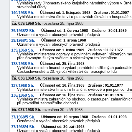
Vyhláška rady Jihomoravského krajského národního výboru v Brně, k
stavebními úřady
140/1968 Sb.
Účinnost od: 1. listopadu 1968 Zrušeno : 01.01.2007
Vyhláška ministerstva školství o pracovních úlevách a hospodářs
čá. 039/1968 Sb.
rozeslána 25. října 1968
39/1968/2 Sb.
Účinnost od: 1. června 1968 Zrušeno : 30.01.1989
Oznámení o vydání obecných právních předpisů
39/1968/1 Sb.
Účinnost od: 1. srpna 1968
Oznámení o vydání obecných právních předpisů
139/1968 Sb.
Účinnost od: 1. ledna 1969 Zrušeno : 01.07.1972
Vyhláška ministerstva dopravy o povinném vybavení některých mo
přerušovaným žlutým světlem a výstražným trojúhelníkem
138/1968 Sb.
Účinnost od: 25. října 1968
Vyhláška ministra financí o vydání pamětních stříbrných padesátiko
Československé a 20. výročí vítězství čs. pracujícího lidu
čá. 038/1968 Sb.
rozeslána 16. října 1968
137/1968 Sb.
Účinnost od: 16. října 1968 Zrušeno : 01.01.1977
Vyhláška ministerstva financí o finanční, úvěrové a jiné pomoci dr
136/1968 Sb.
Účinnost od: 16. října 1968 Zrušeno : 01.01.1976
Vyhláška ministra zahraničního obchodu o zastoupení zahraničních
při provádění zahraničního obchodu
čá. 037/1968 Sb.
rozeslána 30. září 1968
37/1968/5 Sb.
Účinnost od: 19. srpna 1968 Zrušeno : 01.01.1998
Oznámení o vydání obecných právních předpisů
37/1968/4 Sb.
Účinnost od: 30. září 1968
Oznámení o vydání obecných právních předpisů