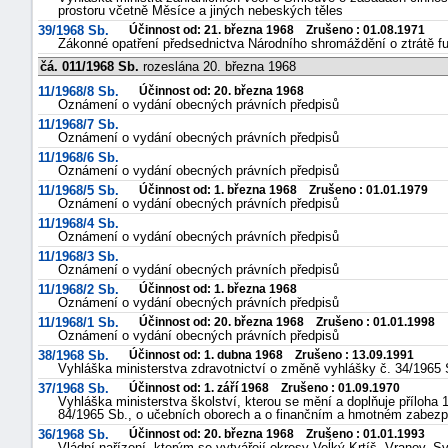
prostoru včetně Měsíce a jiných nebeských těles
39/1968 Sb.
Účinnost od: 21. března 1968 Zrušeno : 01.08.1971
Zákonné opatření předsednictva Národního shromáždění o ztrátě 
čá. 011/1968 Sb.
rozeslána 20. března 1968
11/1968/8 Sb.
Účinnost od: 20. března 1968
Oznámení o vydání obecných právních předpisů
11/1968/7 Sb.
Oznámení o vydání obecných právních předpisů
11/1968/6 Sb.
Oznámení o vydání obecných právních předpisů
11/1968/5 Sb.
Účinnost od: 1. března 1968 Zrušeno : 01.01.1979
Oznámení o vydání obecných právních předpisů
11/1968/4 Sb.
Oznámení o vydání obecných právních předpisů
11/1968/3 Sb.
Oznámení o vydání obecných právních předpisů
11/1968/2 Sb.
Účinnost od: 1. března 1968
Oznámení o vydání obecných právních předpisů
11/1968/1 Sb.
Účinnost od: 20. března 1968 Zrušeno : 01.01.1998
Oznámení o vydání obecných právních předpisů
38/1968 Sb.
Účinnost od: 1. dubna 1968 Zrušeno : 13.09.1991
Vyhláška ministerstva zdravotnictví o změně vyhlášky č. 34/1965 
37/1968 Sb.
Účinnost od: 1. září 1968 Zrušeno : 01.09.1970
Vyhláška ministerstva školství, kterou se mění a doplňuje příloha 1
84/1965 Sb., o učebních oborech a o finančním a hmotném zabez
36/1968 Sb.
Účinnost od: 20. března 1968 Zrušeno : 01.01.1993
Vládní nařízení, kterým se vytvářejí okresy Veĺký Krtíš, Vranov, S