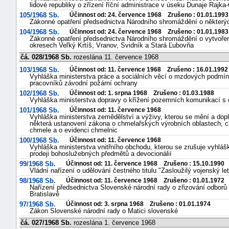
lidové republiky o zřízení říční administrace v úseku Dunaje Rajk
105/1968 Sb.
Účinnost od: 24. července 1968 Zrušeno : 01.01.1993
Zákonné opatření předsednictva Národního shromáždění o některých
104/1968 Sb.
Účinnost od: 24. července 1968 Zrušeno : 01.01.1983
Zákonné opatření předsednictva Národního shromáždění o vytvořen
okresech Veľký Krtíš, Vranov, Svidník a Stará Ľubovňa
čá. 028/1968 Sb.
rozeslána 11. července 1968
103/1968 Sb.
Účinnost od: 11. července 1968 Zrušeno : 16.01.1992
Vyhláška ministerstva práce a sociálních věcí o mzdových podmínk
pracovníků závodní požární ochrany
102/1968 Sb.
Účinnost od: 1. srpna 1968 Zrušeno : 01.03.1988
Vyhláška ministerstva dopravy o křížení pozemních komunikací s d
101/1968 Sb.
Účinnost od: 11. července 1968
Vyhláška ministerstva zemědělství a výživy, kterou se mění a dopl
některá ustanovení zákona o chmelařských výrobních oblastech,
chmele a o evidenci chmelnic
100/1968 Sb.
Účinnost od: 11. července 1968
Vyhláška ministerstva vnitřního obchodu, kterou se zrušuje vyhláška
prodeji bohoslužebných předmětů a devocionálií
99/1968 Sb.
Účinnost od: 11. července 1968 Zrušeno : 15.10.1990
Vládní nařízení o udělování čestného titulu "Zasloužilý vojenský l
98/1968 Sb.
Účinnost od: 11. července 1968 Zrušeno : 01.01.1972
Nařízení předsednictva Slovenské národní rady o zřizování odbor
Bratislavě
97/1968 Sb.
Účinnost od: 3. srpna 1968 Zrušeno : 01.01.1974
Zákon Slovenské národní rady o Matici slovenské
čá. 027/1968 Sb.
rozeslána 1. července 1968