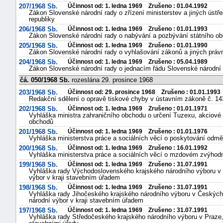
207/1968 Sb.
Účinnost od: 1. ledna 1969 Zrušeno : 01.04.1992
Zákon Slovenské národní rady o zřízení ministerstev a jiných ústře
republiky
206/1968 Sb.
Účinnost od: 1. ledna 1969 Zrušeno : 01.01.1993
Zákon Slovenské národní rady o nabývání a pozbývání státního obč
205/1968 Sb.
Účinnost od: 1. ledna 1969 Zrušeno : 01.01.1990
Zákon Slovenské národní rady o vyhlašování zákonů a jiných právn
204/1968 Sb.
Účinnost od: 1. ledna 1969 Zrušeno : 05.04.1989
Zákon Slovenské národní rady o jednacím řádu Slovenské národní
čá. 050/1968 Sb.
rozeslána 29. prosince 1968
203/1968 Sb.
Účinnost od: 29. prosince 1968 Zrušeno : 01.01.1993
Redakční sdělení o opravě tiskové chyby v ústavním zákoně č. 14
202/1968 Sb.
Účinnost od: 1. ledna 1969 Zrušeno : 01.01.1971
Vyhláška ministra zahraničního obchodu o určení Tuzexu, akciové 
obchodů
201/1968 Sb.
Účinnost od: 1. ledna 1969 Zrušeno : 01.01.1976
Vyhláška ministerstva práce a sociálních věcí o poskytování odm
náhrady
200/1968 Sb.
Účinnost od: 1. ledna 1969 Zrušeno : 16.01.1992
škody
Vyhláška ministerstva práce a sociálních věcí o mzdovém zvýhodn
199/1968 Sb.
Účinnost od: 1. ledna 1969 Zrušeno : 31.07.1991
Vyhláška rady Východoslovenského krajského národního výboru v K
výbor v kraji stavebním úřadem
198/1968 Sb.
Účinnost od: 1. ledna 1969 Zrušeno : 31.07.1991
Vyhláška rady Jihočeského krajského národního výboru v Českých 
národní výbor v kraji stavebním úřadem
197/1968 Sb.
Účinnost od: 1. ledna 1969 Zrušeno : 31.07.1991
Vyhláška rady Středočeského krajského národního výboru v Praze, k