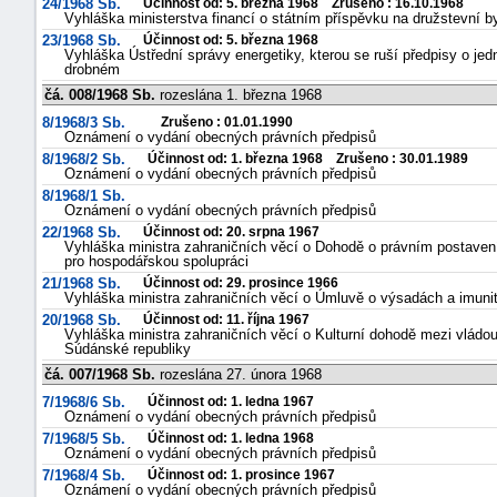
24/1968 Sb.
Účinnost od: 5. března 1968 Zrušeno : 16.10.1968
Vyhláška ministerstva financí o státním příspěvku na družstevní 
23/1968 Sb.
Účinnost od: 5. března 1968
Vyhláška Ústřední správy energetiky, kterou se ruší předpisy o je
drobném
čá. 008/1968 Sb.
rozeslána 1. března 1968
8/1968/3 Sb.
Zrušeno : 01.01.1990
Oznámení o vydání obecných právních předpisů
8/1968/2 Sb.
Účinnost od: 1. března 1968 Zrušeno : 30.01.1989
Oznámení o vydání obecných právních předpisů
8/1968/1 Sb.
Oznámení o vydání obecných právních předpisů
22/1968 Sb.
Účinnost od: 20. srpna 1967
Vyhláška ministra zahraničních věcí o Dohodě o právním postaven
pro hospodářskou spolupráci
21/1968 Sb.
Účinnost od: 29. prosince 1966
Vyhláška ministra zahraničních věcí o Úmluvě o výsadách a imuni
20/1968 Sb.
Účinnost od: 11. října 1967
Vyhláška ministra zahraničních věcí o Kulturní dohodě mezi vládou
Súdánské republiky
čá. 007/1968 Sb.
rozeslána 27. února 1968
7/1968/6 Sb.
Účinnost od: 1. ledna 1967
Oznámení o vydání obecných právních předpisů
7/1968/5 Sb.
Účinnost od: 1. ledna 1968
Oznámení o vydání obecných právních předpisů
7/1968/4 Sb.
Účinnost od: 1. prosince 1967
Oznámení o vydání obecných právních předpisů