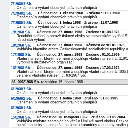
7/1968/3 Sb.
Oznámení o vydání obecných právních předpisů
7/1968/2 Sb.
Účinnost od: 1. března 1968 Zrušeno : 11.07.1968
Oznámení o vydání obecných právních předpisů
7/1968/1 Sb.
Účinnost od: 1. ledna 1968 Zrušeno : 11.07.1968
Oznámení o vydání obecných právních předpisů
19/1968 Sb.
Účinnost od: 27. února 1968 Zrušeno : 01.08.1971
Redakční sdělení o opravě tiskové chyby ve slovenském vydání Sb
národních výborů
18/1968 Sb.
Účinnost od: 27. února 1968 Účinnost do :01.01.1971
Vyhláška hlavního arbitra Československé socialistické republiky 
17/1968 Sb.
Účinnost od: 27. února 1968 Zrušeno : 01.01.1969
Vládní nařízení, kterým se mění a doplňuje vládní nařízení č. 118/
výrobních družstevních organizací
16/1968 Sb.
Účinnost od: 27. února 1968 Zrušeno : 17.03.1971
Vládní nařízení, kterým se mění a doplňuje vládní nařízení č. 100/
ve znění vládního nařízení č. 83/1967 Sb.
čá. 006/1968 Sb.
rozeslána 15. února 1968
6/1968/3 Sb.
Oznámení o vydání obecných právních předpisů
6/1968/2 Sb.
Účinnost od: 1. ledna 1968 Zrušeno : 01.06.1985
Oznámení o vydání obecných právních předpisů
6/1968/1 Sb.
Oznámení o vydání obecných právních předpisů
15/1968 Sb.
Účinnost od: 10. listopadu 1967 Zrušeno : 01.05.2004
Vyhláška ministra zahraničních věcí o Úmluvě mezi vládou Českos
lidové republiky o spolupráci na úseku karantény a ochrany rostlin 