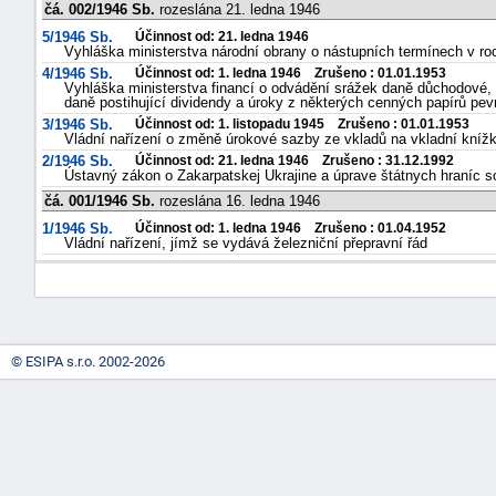
čá. 002/1946 Sb.
rozeslána 21. ledna 1946
5/1946 Sb.
Účinnost od: 21. ledna 1946
Vyhláška ministerstva národní obrany o nástupních termínech v ro
4/1946 Sb.
Účinnost od: 1. ledna 1946 Zrušeno : 01.01.1953
Vyhláška ministerstva financí o odvádění srážek daně důchodové,
daně postihující dividendy a úroky z některých cenných papírů pev
3/1946 Sb.
Účinnost od: 1. listopadu 1945 Zrušeno : 01.01.1953
Vládní nařízení o změně úrokové sazby ze vkladů na vkladní knížk
2/1946 Sb.
Účinnost od: 21. ledna 1946 Zrušeno : 31.12.1992
Ústavný zákon o Zakarpatskej Ukrajine a úprave štátnych hraníc s
čá. 001/1946 Sb.
rozeslána 16. ledna 1946
1/1946 Sb.
Účinnost od: 1. ledna 1946 Zrušeno : 01.04.1952
Vládní nařízení, jímž se vydává železniční přepravní řád
© ESIPA s.r.o. 2002-2026