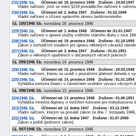
231/1946 Sb.
Účinnost od: 19. prosince 1946 Zrušeno : 24.04.1947
Vládní nařízení, jímž se mění §219 prováděcího nařízení k celním
230/1946 Sb.
Účinnost od: 2. ledna 1947 Zrušeno : 01.02.1949
Vládní nařízení o zřízení správního okresu lanškrounského
čá. 100/1946 Sb.
rozeslána 19. prosince 1946
229/1946 Sb.
Účinnost od: 1. ledna 1946 Účinnost do :01.01.1947
Vládní nařízení o úpravě služby vnitřního státního dluhu v roce 19
228/1946 Sb.
Účinnost od: 19. prosince 1946 Zrušeno : 01.10.1950
Zákon o rozhodčích soudech pro úpravu některých závazků národn
227/1946 Sb.
Účinnost od: 3. ledna 1947 Zrušeno : 01.01.1951
-
Zákon o některých opatřeních v občanských věcech právních
náhrady
čá. 099/1946 Sb.
rozeslána 14. prosince 1946
226/1946 Sb.
Účinnost od: 15. prosince 1946 Zrušeno : 20.04.1948
Vládní nařízení, kterou se uvádí v prozatímní platnost dohoda o vy
225/1946 Sb.
Účinnost od: 14. prosince 1946 Zrušeno : 01.01.1954
Vyhláška ministra financí o částečném uvolnění vývozu věcných 
čá. 098/1946 Sb.
rozeslána 13. prosince 1946
224/1946 Sb.
Účinnost od: 13. prosince 1946 Zrušeno : 01.06.1951
Vyhláška ministra dopravy o rozšíření koncese pro troleybusovou d
223/1946 Sb.
Účinnost od: 12. ledna 1947 Zrušeno : 03.12.1949
Vládní nařízení, kterým se provádí zákon ze dne 7. listopadu 1946,
222/1946 Sb.
Účinnost od: 12. ledna 1947 Zrušeno : 01.07.2000
Zákon o poště (poštovní zákon)
čá. 097/1946 Sb.
rozeslána 13. prosince 1946