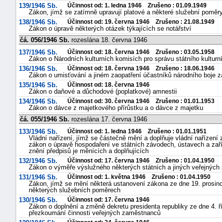
139/1946 Sb.
Účinnost od: 1. ledna 1946 Zrušeno : 01.09.1949
Zákon, jímž se zatímně upravují platové a některé služební poměr
138/1946 Sb.
Účinnost od: 19. června 1946 Zrušeno : 21.08.1949
Zákon o úpravě některých otázek týkajících se notářství
čá. 056/1946 Sb.
rozeslána 18. června 1946
137/1946 Sb.
Účinnost od: 18. června 1946 Zrušeno : 03.05.1958
Zákon o Národních kulturních komisích pro správu státního kulturn
136/1946 Sb.
Účinnost od: 18. června 1946 Zrušeno : 18.06.1946
Zákon o umisťování a jiném zaopatření účastníků národního boje 
135/1946 Sb.
Účinnost od: 18. června 1946
Zákon o daňové a důchodové (poplatkové) amnestii
134/1946 Sb.
Účinnost od: 30. června 1946 Zrušeno : 01.01.1953
Zákon o dávce z majetkového přírůstku a o dávce z majetku
čá. 055/1946 Sb.
rozeslána 17. června 1946
133/1946 Sb.
Účinnost od: 1. ledna 1946 Zrušeno : 01.01.1951
Vládní nařízení, jímž se částečně mění a doplňuje vládní nařízení 
zákon o úpravě hospodaření ve státních závodech, ústavech a zaříz
znění předpisů je měnících a doplňujících
132/1946 Sb.
Účinnost od: 17. června 1946 Zrušeno : 01.04.1950
Zákon o výměře výslužného některých státních a jiných veřejnýc
131/1946 Sb.
Účinnost od: 1. května 1946 Zrušeno : 01.04.1950
Zákon, jímž se mění některá ustanovení zákona ze dne 19. prosinc
některých služebních poměrech
130/1946 Sb.
Účinnost od: 17. června 1946
Zákon o doplnění a změně dekretu presidenta republiky ze dne 4. ř
přezkoumání činnosti veřejných zaměstnanců