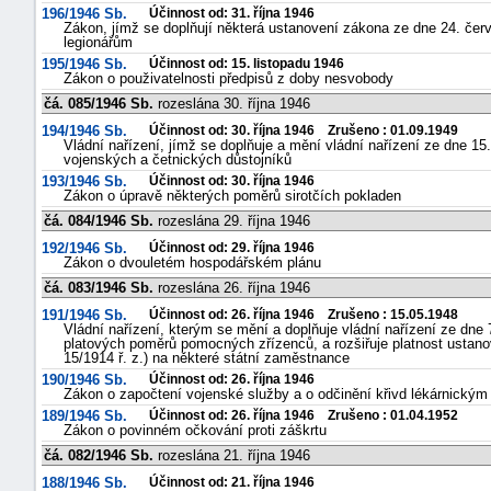
196/1946 Sb.
Účinnost od: 31. října 1946
Zákon, jímž se doplňují některá ustanovení zákona ze dne 24. červ
legionářům
195/1946 Sb.
Účinnost od: 15. listopadu 1946
Zákon o použivatelnosti předpisů z doby nesvobody
čá. 085/1946 Sb.
rozeslána 30. října 1946
194/1946 Sb.
Účinnost od: 30. října 1946 Zrušeno : 01.09.1949
Vládní nařízení, jímž se doplňuje a mění vládní nařízení ze dne 15
vojenských a četnických důstojníků
193/1946 Sb.
Účinnost od: 30. října 1946
Zákon o úpravě některých poměrů sirotčích pokladen
čá. 084/1946 Sb.
rozeslána 29. října 1946
192/1946 Sb.
Účinnost od: 29. října 1946
Zákon o dvouletém hospodářském plánu
čá. 083/1946 Sb.
rozeslána 26. října 1946
191/1946 Sb.
Účinnost od: 26. října 1946 Zrušeno : 15.05.1948
Vládní nařízení, kterým se mění a doplňuje vládní nařízení ze dne 
platových poměrů pomocných zřízenců, a rozšiřuje platnost ustano
15/1914 ř. z.) na některé státní zaměstnance
190/1946 Sb.
Účinnost od: 26. října 1946
Zákon o započtení vojenské služby a o odčinění křivd lékárnický
189/1946 Sb.
Účinnost od: 26. října 1946 Zrušeno : 01.04.1952
Zákon o povinném očkování proti záškrtu
čá. 082/1946 Sb.
rozeslána 21. října 1946
188/1946 Sb.
Účinnost od: 21. října 1946