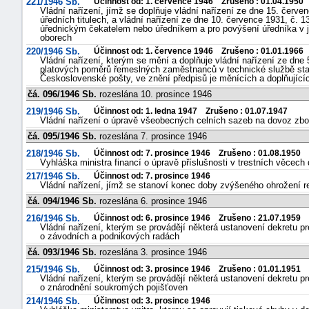
221/1946 Sb.
Účinnost od: 1. července 1946 Zrušeno : 01.04.1950
Vládní nařízení, jímž se doplňuje vládní nařízení ze dne 15. červe
"náhradě
úředních titulech, a vládní nařízení ze dne 10. července 1931, č. 
úřednickým čekatelem nebo úředníkem a pro povýšení úředníka v je
škod"
oborech
220/1946 Sb.
Účinnost od: 1. července 1946 Zrušeno : 01.01.1966
Vládní nařízení, kterým se mění a doplňuje vládní nařízení ze dne 
platových poměrů řemeslných zaměstnanců v technické službě sta
Československé pošty, ve znění předpisů je měnících a doplňující
čá. 096/1946 Sb.
rozeslána 10. prosince 1946
219/1946 Sb.
Účinnost od: 1. ledna 1947 Zrušeno : 01.07.1947
Vládní nařízení o úpravě všeobecných celních sazeb na dovoz zbo
čá. 095/1946 Sb.
rozeslána 7. prosince 1946
218/1946 Sb.
Účinnost od: 7. prosince 1946 Zrušeno : 01.08.1950
Vyhláška ministra financí o úpravě příslušnosti v trestních věcec
217/1946 Sb.
Účinnost od: 7. prosince 1946
Vládní nařízení, jímž se stanoví konec doby zvýšeného ohrožení r
čá. 094/1946 Sb.
rozeslána 6. prosince 1946
216/1946 Sb.
Účinnost od: 6. prosince 1946 Zrušeno : 21.07.1959
Vládní nařízení, kterým se provádějí některá ustanovení dekretu pre
o závodních a podnikových radách
čá. 093/1946 Sb.
rozeslána 3. prosince 1946
215/1946 Sb.
Účinnost od: 3. prosince 1946 Zrušeno : 01.01.1951
Vládní nařízení, kterým se provádějí některá ustanovení dekretu pre
o znárodnění soukromých pojišťoven
214/1946 Sb.
Účinnost od: 3. prosince 1946