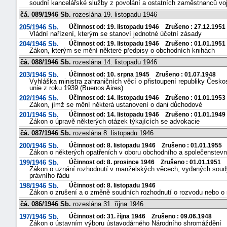
soudní kancelářské služby z povolání a ostatních zaměstnanců voj
čá. 089/1946 Sb.
rozeslána 19. listopadu 1946
205/1946 Sb.
Účinnost od: 19. listopadu 1946 Zrušeno : 27.12.1951
Vládní nařízení, kterým se stanoví jednotné účetní zásady
204/1946 Sb.
Účinnost od: 19. listopadu 1946 Zrušeno : 01.01.1951
Zákon, kterým se mění některé předpisy o obchodních knihách
čá. 088/1946 Sb.
rozeslána 14. listopadu 1946
203/1946 Sb.
Účinnost od: 10. srpna 1945 Zrušeno : 01.07.1948
Vyhláška ministra zahraničních věcí o přistoupení republiky Čes
unie z roku 1939 (Buenos Aires)
202/1946 Sb.
Účinnost od: 14. listopadu 1946 Zrušeno : 01.01.1953
Zákon, jímž se mění některá ustanovení o dani důchodové
201/1946 Sb.
Účinnost od: 14. listopadu 1946 Zrušeno : 01.01.1949
Zákon o úpravě některých otázek týkajících se advokacie
čá. 087/1946 Sb.
rozeslána 8. listopadu 1946
200/1946 Sb.
Účinnost od: 8. listopadu 1946 Zrušeno : 01.01.1955
Zákon o některých opatřeních v oboru obchodního a společenstevn
199/1946 Sb.
Účinnost od: 8. prosince 1946 Zrušeno : 01.01.1951
Zákon o uznání rozhodnutí v manželských věcech, vydaných soudy
právního řádu
198/1946 Sb.
Účinnost od: 8. listopadu 1946
Zákon o zrušení a o změně soudních rozhodnutí o rozvodu nebo o
čá. 086/1946 Sb.
rozeslána 31. října 1946
197/1946 Sb.
Účinnost od: 31. října 1946 Zrušeno : 09.06.1948
Zákon o ústavním výboru ústavodárného Národního shromáždění