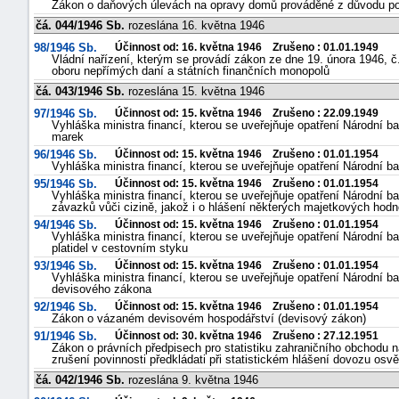
Zákon o daňových úlevách na opravy domů prováděné z důvodu po
čá. 044/1946 Sb.
rozeslána 16. května 1946
98/1946 Sb.
Účinnost od: 16. května 1946 Zrušeno : 01.01.1949
Vládní nařízení, kterým se provádí zákon ze dne 19. února 1946, 
oboru nepřímých daní a státních finančních monopolů
čá. 043/1946 Sb.
rozeslána 15. května 1946
97/1946 Sb.
Účinnost od: 15. května 1946 Zrušeno : 22.09.1949
Vyhláška ministra financí, kterou se uveřejňuje opatření Národní
marek
96/1946 Sb.
Účinnost od: 15. května 1946 Zrušeno : 01.01.1954
Vyhláška ministra financí, kterou se uveřejňuje opatření Národní
95/1946 Sb.
Účinnost od: 15. května 1946 Zrušeno : 01.01.1954
Vyhláška ministra financí, kterou se uveřejňuje opatření Národní
závazků vůči cizině, jakož i o hlášení některých majetkových hodn
94/1946 Sb.
Účinnost od: 15. května 1946 Zrušeno : 01.01.1954
Vyhláška ministra financí, kterou se uveřejňuje opatření Národní
platidel v cestovním styku
93/1946 Sb.
Účinnost od: 15. května 1946 Zrušeno : 01.01.1954
Vyhláška ministra financí, kterou se uveřejňuje opatření Národn
devisového zákona
92/1946 Sb.
Účinnost od: 15. května 1946 Zrušeno : 01.01.1954
Zákon o vázaném devisovém hospodářství (devisový zákon)
91/1946 Sb.
Účinnost od: 30. května 1946 Zrušeno : 27.12.1951
Zákon o právních předpisech pro statistiku zahraničního obchodu
zrušení povinnosti předkládati při statistickém hlášení dovozu os
čá. 042/1946 Sb.
rozeslána 9. května 1946