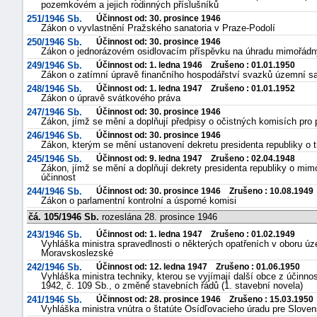
pozemkovém a jejich rodinných příslušníků
251/1946 Sb.
Účinnost od: 30. prosince 1946
Zákon o vyvlastnění Pražského sanatoria v Praze-Podolí
250/1946 Sb.
Účinnost od: 30. prosince 1946
Zákon o jednorázovém osidlovacím příspěvku na úhradu mimořádný
249/1946 Sb.
Účinnost od: 1. ledna 1946 Zrušeno : 01.01.1950
Zákon o zatímní úpravě finančního hospodářství svazků územní sa
248/1946 Sb.
Účinnost od: 1. ledna 1947 Zrušeno : 01.01.1952
Zákon o úpravě svátkového práva
247/1946 Sb.
Účinnost od: 30. prosince 1946
Zákon, jímž se mění a doplňují předpisy o očistných komisích pr
246/1946 Sb.
Účinnost od: 30. prosince 1946
Zákon, kterým se mění ustanovení dekretu presidenta republiky o tr
245/1946 Sb.
Účinnost od: 9. ledna 1947 Zrušeno : 02.04.1948
Zákon, jímž se mění a doplňují dekrety presidenta republiky o mim
účinnost
244/1946 Sb.
Účinnost od: 30. prosince 1946 Zrušeno : 10.08.1949
Zákon o parlamentní kontrolní a úsporné komisi
náhrady
čá. 105/1946 Sb.
rozeslána 28. prosince 1946
škody
243/1946 Sb.
Účinnost od: 1. ledna 1947 Zrušeno : 01.02.1949
Vyhláška ministra spravedlnosti o některých opatřeních v oboru 
Moravskoslezské
242/1946 Sb.
Účinnost od: 12. ledna 1947 Zrušeno : 01.06.1950
Vyhláška ministra techniky, kterou se vyjímají další obce z účinno
1942, č. 109 Sb., o změně stavebních řádů (1. stavební novela)
241/1946 Sb.
Účinnost od: 28. prosince 1946 Zrušeno : 15.03.1950
Vyhláška ministra vnútra o štatúte Osídľovacieho úradu pre Sloven