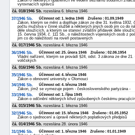
Zákon o některých opatřeních ve vedení seznamů soudních znalců
vyrovnacích správců
čá. 018/1946 Sb.
rozeslána 6. března 1946
37/1946 Sb.
Účinnost od: 1. ledna 1946 Zrušeno : 01.09.1949
Zákon, kterým se mění a doplňuje zákon ze dne 31. května 1932, č
počtu mužstva v činné službě a některých jiných osob jim co do nál
déle sloužících, a kterým se stanoví zvláštní přídavek déle slouž
15. června 1934, č. 111 Sb., o náležitostech vojenských osob z po
jim co do náležitostí na roveň postavených
čá. 017/1946 Sb.
rozeslána 4. března 1946
36/1946 Sb.
Účinnost od: 25. února 1946 Zrušeno : 02.06.1954
Vládní nařízení, kterým se provádí §24, odst. 3 zákona ze dne 21.
voličských
čá. 016/1946 Sb.
rozeslána 4. března 1946
35/1946 Sb.
Účinnost od: 4. března 1946
Zákon o obnovení university v Olomouci
34/1946 Sb.
Účinnost od: 4. března 1946
Zákon, jímž se vymezuje pojem - československého partyzána -
33/1946 Sb.
Účinnost od: 1. října 1945
Zákon o odčinění některých křivd způsobených českému pracující
čá. 015/1946 Sb.
rozeslána 1. března 1946
32/1946 Sb.
Účinnost od: 15. března 1946 Zrušeno : 01.05.1952
Zákon o sjednocení a úpravě některých poplatkových předpisů
čá. 014/1946 Sb.
rozeslána 28. února 1946
31/1946 Sb.
Účinnost od: 1. března 1946 Zrušeno : 01.01.1949