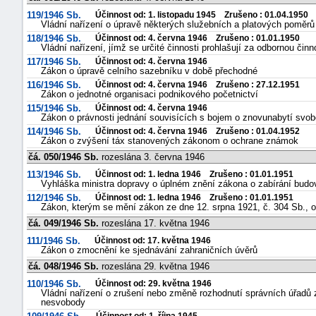
119/1946 Sb.
Účinnost od: 1. listopadu 1945 Zrušeno : 01.04.1950
Vládní nařízení o úpravě některých služebních a platových poměrů 
118/1946 Sb.
Účinnost od: 4. června 1946 Zrušeno : 01.01.1950
Vládní nařízení, jímž se určité činnosti prohlašují za odbornou činn
117/1946 Sb.
Účinnost od: 4. června 1946
Zákon o úpravě celního sazebníku v době přechodné
116/1946 Sb.
Účinnost od: 4. června 1946 Zrušeno : 27.12.1951
Zákon o jednotné organisaci podnikového početnictví
115/1946 Sb.
Účinnost od: 4. června 1946
Zákon o právnosti jednání souvisících s bojem o znovunabytí svo
114/1946 Sb.
Účinnost od: 4. června 1946 Zrušeno : 01.04.1952
Zákon o zvýšení táx stanovených zákonom o ochrane známok
čá. 050/1946 Sb.
rozeslána 3. června 1946
113/1946 Sb.
Účinnost od: 1. ledna 1946 Zrušeno : 01.01.1951
Vyhláška ministra dopravy o úplném znění zákona o zabírání budov 
112/1946 Sb.
Účinnost od: 1. ledna 1946 Zrušeno : 01.01.1951
Zákon, kterým se mění zákon ze dne 12. srpna 1921, č. 304 Sb., o 
čá. 049/1946 Sb.
rozeslána 17. května 1946
111/1946 Sb.
Účinnost od: 17. května 1946
Zákon o zmocnění ke sjednávání zahraničních úvěrů
čá. 048/1946 Sb.
rozeslána 29. května 1946
110/1946 Sb.
Účinnost od: 29. května 1946
Vládní nařízení o zrušení nebo změně rozhodnutí správních úřadů
nesvobody