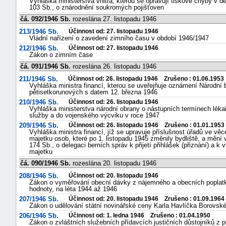
Vyhláška ministerstva vnitra, kterou se opravují tiskové chyby v de
103 Sb., o znárodnění soukromých pojišťoven
čá. 092/1946 Sb.
rozeslána 27. listopadu 1946
213/1946 Sb.
Účinnost od: 27. listopadu 1946
Vládní nařízení o zavedení zimního času v období 1946/1947
212/1946 Sb.
Účinnost od: 27. listopadu 1946
Zákon o zimním čase
čá. 091/1946 Sb.
rozeslána 26. listopadu 1946
211/1946 Sb.
Účinnost od: 26. listopadu 1946 Zrušeno : 01.06.1953
Vyhláška ministra financí, kterou se uveřejňuje oznámení Národn
pětisetkorunových s datem 12. března 1946
210/1946 Sb.
Účinnost od: 26. listopadu 1946
Vyhláška ministerstva národní obrany o nástupních termínech lékař
služby a do vojenského výcviku v roce 1947
209/1946 Sb.
Účinnost od: 26. listopadu 1946 Zrušeno : 01.01.1953
Vyhláška ministra financí, jíž se upravuje příslušnost úřadů ve v
majetku osob, které po 1. listopadu 1945 změnily bydliště, a mění v
174 Sb., o delegaci berních správ k přijetí přihlášek (přiznání) a 
majetku
čá. 090/1946 Sb.
rozeslána 20. listopadu 1946
208/1946 Sb.
Účinnost od: 20. listopadu 1946
Zákon o vyměřování obecní dávky z nájemného a obecních poplat
hodnoty, na léta 1944 až 1946
207/1946 Sb.
Účinnost od: 20. listopadu 1946 Zrušeno : 01.09.1964
Zákon o udělování státní novinářské ceny Karla Havlíčka Borovsk
206/1946 Sb.
Účinnost od: 1. ledna 1946 Zrušeno : 01.04.1950
Zákon o zvláštních služebních přídavcích justičních důstojníků z p