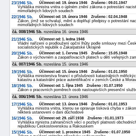
23/1946 Sb.
Účinnost od: 19. února 1946 Zrušeno : 09.01.1947
Vyhláška ministra vnitra o úplném znění zákona o potrestání nacis
mimořádných lidových soudech
22/1946 Sb.
Účinnost od: 19. února 1946 Zrušeno : 02.04.1948
Zákon, jímž se schvalují, mění a doplňují předpisy o potrestání na
mimořádných lidových soudech
čá. 008/1946 Sb.
rozeslána 16. února 1946
21/1946 Sb.
Účinnost od: 1. ledna 1946
Vládní nařízení o prodloužení opční lhůty podle smlouvy mezi Če
socialistických republik o Zakarpatské Ukrajině
20/1946 Sb.
Účinnost od: 1. června 1945 Zrušeno : 15.05.1948
Zákon o výchovném a zaopatřovacích platech u dětí veřejných zam
čá. 007/1946 Sb.
rozeslána 15. února 1946
19/1946 Sb.
Účinnost od: 15. února 1946 Zrušeno : 01.01.1950
Vyhláška ministerstva financí o příslušnosti katastrálních měřic
katastru a katastrální práce autentifikační v zemích České a Mor
18/1946 Sb.
Účinnost od: 1. října 1945 Zrušeno : 01.07.1950
Zákon o pracovních poměrech osob nastoupivších presenční služb
čá. 006/1946 Sb.
rozeslána 13. února 1946
17/1946 Sb.
Účinnost od: 13. února 1946 Zrušeno : 01.01.1953
Vyhláška ministra vnitra, kterou se opravuje tisková chyba v záko
některá ustanovení o dani důchodové
16/1946 Sb.
Účinnost od: 29. září 1938 Zrušeno : 01.01.1973
Vyhláška ministra zahraničních věcí o pozbytí platnosti obchodní
republikou Československou a Rakouskem
15/1946 Sb.
Účinnost od: 1. prosince 1945 Zrušeno : 01.07.1950