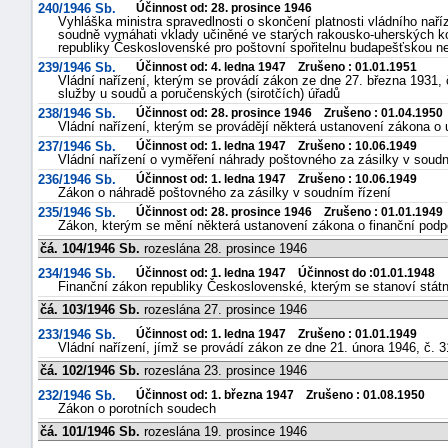
240/1946 Sb.
Účinnost od: 28. prosince 1946
Vyhláška ministra spravedlnosti o skončení platnosti vládního naří
soudně vymáhati vklady učiněné ve starých rakousko-uherských k
republiky Československé pro poštovní spořitelnu budapešťskou n
239/1946 Sb.
Účinnost od: 4. ledna 1947 Zrušeno : 01.01.1951
Vládní nařízení, kterým se provádí zákon ze dne 27. března 1931, 
služby u soudů a poručenských (sirotčích) úřadů
238/1946 Sb.
Účinnost od: 28. prosince 1946 Zrušeno : 01.04.1950
Vládní nařízení, kterým se provádějí některá ustanovení zákona o 
237/1946 Sb.
Účinnost od: 1. ledna 1947 Zrušeno : 10.06.1949
Vládní nařízení o vyměření náhrady poštovného za zásilky v soudn
236/1946 Sb.
Účinnost od: 1. ledna 1947 Zrušeno : 10.06.1949
Zákon o náhradě poštovného za zásilky v soudním řízení
235/1946 Sb.
Účinnost od: 28. prosince 1946 Zrušeno : 01.01.1949
Zákon, kterým se mění některá ustanovení zákona o finanční podp
čá. 104/1946 Sb.
rozeslána 28. prosince 1946
234/1946 Sb.
Účinnost od: 1. ledna 1947 Účinnost do :01.01.1948
Finanční zákon republiky Československé, kterým se stanoví státn
čá. 103/1946 Sb.
rozeslána 27. prosince 1946
233/1946 Sb.
Účinnost od: 1. ledna 1947 Zrušeno : 01.01.1949
+náhrady
Vládní nařízení, jímž se provádí zákon ze dne 21. února 1946, č. 3
čá. 102/1946 Sb.
rozeslána 23. prosince 1946
232/1946 Sb.
Účinnost od: 1. března 1947 Zrušeno : 01.08.1950
Zákon o porotních soudech
čá. 101/1946 Sb.
rozeslána 19. prosince 1946