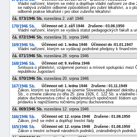
Vládní nařízení, kterým se mění a doplňuje vládní nařízení ze dne
se nabývá zvláštní odborné způsobilosti pro zubní lékařství, a o p
odborné prakse lékařské i pro obor zubního lékařství
čá. 073/1946 Sb.
rozeslána 2. září 1946
170/1946 Sb.
Účinnost od: 2. září 1946 Zrušeno : 03.06.1950
Vládní nařízení, kterým se vydává statut pedagogických fakult a urč
čá. 072/1946 Sb.
rozeslána 31. srpna 1946
169/1946 Sb.
Účinnost od: 1. ledna 1946 Účinnost do :01.01.1947
Vládní nařízení, kterým se vydávají podrobné předpisy k finanční
čá. 071/1946 Sb.
rozeslána 28. srpna 1946
168/1946 Sb.
Účinnost od: 9. května 1946
Smlouva o přátelství, vzájemné pomoci a mírové spolupráci mezi Č
republikou Jugoslavií
čá. 070/1946 Sb.
rozeslána 20. srpna 1946
167/1946 Sb.
Účinnost od: 1. ledna 1946 Zrušeno : 01.11.1949
Zákon, ktorým sa rozširuje na územie Slovenska platnosť dekrétu p
Sb., o zmene zákona zo dňa 25. júna 1926, č. 122 Sb. a vládného n
platov duchovenstva cirkví a náboženských spoločností štátom uz
prídavku k najnižšiemu ročnému príjmu duchovenstva
čá. 069/1946 Sb.
rozeslána 12. srpna 1946
166/1946 Sb.
Účinnost od: 12. srpna 1946 Zrušeno : 01.08.1950
Zákon, jímž se mění a doplňují trestní řády
165/1946 Sb.
Účinnost od: 12. srpna 1946 Zrušeno : 01.08.1950
Zákon o trestní ochraně národních podniků, znárodněných podniků