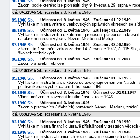
90/1946 Sb.
Účinnost od: 9. května 1946
Zákon, podle kterého lze prohlásiti dny 9. května a 29. srpna v ro
čá. 041/1946 Sb.
rozeslána 8. května 1946
89/1946 Sb.
Účinnost od: 8. května 1946 Zrušeno : 01.02.1949
Vyhláška ministra vnitra o venkovských správních okresech se sí
88/1946 Sb.
Účinnost od: 1. května 1946 Zrušeno : 01.02.1949
Vyhláška ministra vnitra o zatímním přenesení působnosti okresn
na okresní národní výbor v Novém Městě nad Metují
87/1946 Sb.
Účinnost od: 8. května 1946 Zrušeno : 03.06.1950
Zákon, jímž se mění zákon ze dne 14. července 1927, č. 115 Sb.
školách technických
86/1946 Sb.
Účinnost od: 9. května 1946 Zrušeno : 01.01.2007
Zákon o stavební obnově
čá. 040/1946 Sb.
rozeslána 3. května 1946
85/1946 Sb.
Účinnost od: 3. května 1946 Zrušeno : 01.06.1953
Vyhláška ministra financí, kterou se uveřejňuje oznámení Národn
pětitisícikorunových s datem 1. listopadu 1945
84/1946 Sb.
Účinnost od: 3. května 1946 Účinnost do :01.01.1947
Vládní nařízení o zavedení letního času v roce 1946
83/1946 Sb.
Účinnost od: 3. května 1946
Zákon o pracovních (učebních) poměrech Němců, Maďarů, zrádců 
čá. 039/1946 Sb.
rozeslána 3. května 1946
82/1946 Sb.
Účinnost od: 3. května 1946 Zrušeno : 01.08.1950
Vyhláška ministra financí o úpravě příslušnosti v trestních věcec
81/1946 Sb.
Účinnost od: 3. května 1946 Zrušeno : 20.04.1948
Vyhláška ministra zahraničních věcí o právní neúčinnosti celně-s