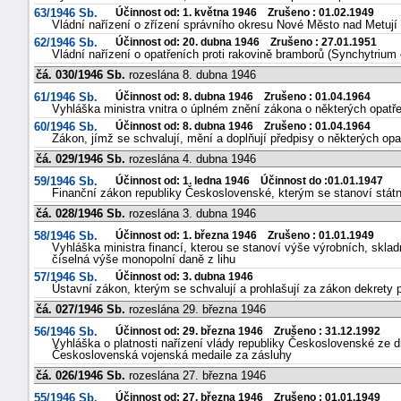
63/1946 Sb.
Účinnost od: 1. května 1946 Zrušeno : 01.02.1949
Vládní nařízení o zřízení správního okresu Nové Město nad Metují
62/1946 Sb.
Účinnost od: 20. dubna 1946 Zrušeno : 27.01.1951
Vládní nařízení o opatřeních proti rakovině bramborů (Synchytrium
čá. 030/1946 Sb.
rozeslána 8. dubna 1946
61/1946 Sb.
Účinnost od: 8. dubna 1946 Zrušeno : 01.04.1964
Vyhláška ministra vnitra o úplném znění zákona o některých opatř
60/1946 Sb.
Účinnost od: 8. dubna 1946 Zrušeno : 01.04.1964
Zákon, jímž se schvalují, mění a doplňují předpisy o některých op
čá. 029/1946 Sb.
rozeslána 4. dubna 1946
59/1946 Sb.
Účinnost od: 1. ledna 1946 Účinnost do :01.01.1947
Finanční zákon republiky Československé, kterým se stanoví státn
čá. 028/1946 Sb.
rozeslána 3. dubna 1946
58/1946 Sb.
Účinnost od: 1. března 1946 Zrušeno : 01.01.1949
Vyhláška ministra financí, kterou se stanoví výše výrobních, sklad
číselná výše monopolní daně z lihu
57/1946 Sb.
Účinnost od: 3. dubna 1946
Ústavní zákon, kterým se schvalují a prohlašují za zákon dekrety p
čá. 027/1946 Sb.
rozeslána 29. března 1946
56/1946 Sb.
Účinnost od: 29. března 1946 Zrušeno : 31.12.1992
Vyhláška o platnosti nařízení vlády republiky Československé ze dne
Československá vojenská medaile za zásluhy
čá. 026/1946 Sb.
rozeslána 27. března 1946
55/1946 Sb.
Účinnost od: 27. března 1946 Zrušeno : 01.01.1949