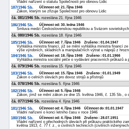
Vládní nařízení o statutu Společnosti pro obnovu Lidic
187/1946 Sb.
Účinnost od: 21. října 1946
Zákon, kterým se zřizuje Společnost pro obnovu Lidic
čá. 081/1946 Sb.
rozeslána 21. října 1946
186/1946 Sb.
Účinnost od: 30. ledna 1946
Smluva medzi Československou republikou a Sväzom sovietskych so
čá. 080/1946 Sb.
rozeslána 18. října 1946
185/1946 Sb.
Účinnost od: 7. října 1946 Zrušeno : 01.04.1947
Vyhláška ministra financí, jíž se mění vyhláška ministra financí ze
výše výrobních, skladních a manipulačních výtrat u nápojů z hrozn
184/1946 Sb.
Účinnost od: 18. října 1946 Zrušeno : 01.01.1966
Vyhláška ministra sociální péče o vydávání pracovních průkazů a
čá. 079/1946 Sb.
rozeslána 15. října 1946
183/1946 Sb.
Účinnost od: 15. října 1946 Zrušeno : 01.01.1949
Zákon o celních slevách pro dovoz strojů a přístrojů
čá. 078/1946 Sb.
rozeslána 5. října 1946
182/1946 Sb.
Účinnost od: 5. října 1946
Zákon, jímž se mění zákon ze dne 15. května 1946, č. 135 Sb., o
čá. 077/1946 Sb.
rozeslána 4. října 1946
181/1946 Sb.
Účinnost od: 4. října 1946 Účinnost do :01.01.1947
Vládní nařízení o konci letního času v roce 1946
180/1946 Sb.
Účinnost od: 4. října 1946 Zrušeno : 28.07.1951
Vládní nařízení o přechodných úlevách při průkazu praktického zam
května 1913, č. 77 ř. z., o civilních technicích (civilních inženýrec