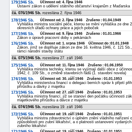
179/1946 Sb.
Účinnost od: 4. října 1946
Ústavní zákon o udělení státního občanství krajanům z Maďarska
čá. 076/1946 Sb.
rozeslána 2. října 1946
178/1946 Sb.
Účinnost od: 2. října 1946 Zrušeno : 01.04.1949
Vyhláška ministra sociální péče, kterou se mění vyhláška ze dne 2
okresních úřadů ochrany práce a jejich poboček
177/1946 Sb.
Účinnost od: 9. října 1946 Zrušeno : 01.01.1966
Zákon o úpravě pracovní doby v pekárnách
176/1946 Sb.
Účinnost od: 1. srpna 1946 Účinnost do :01.01.1948
Zákon, jímž se doplňuje zákon ze dne 16. května 1946, č. 121 Sb.,
rámci národní stavby státu
čá. 075/1946 Sb.
rozeslána 27. září 1946
175/1946 Sb.
Účinnost od: 11. října 1946 Zrušeno : 01.06.1950
Vyhláška ministra techniky, kterou se vyjímají další obce z účinno
1942, č. 109 Sb., o změně stavebních řádů (1. stavební novela)
174/1946 Sb.
Účinnost od: 30. září 1946 Zrušeno : 01.01.1953
Vyhláška ministerstva financí o delegaci berních správ k přijetí p
přírůstku a dávky z majetku
173/1946 Sb.
Účinnost od: 27. září 1946 Zrušeno : 01.01.1953
Vyhláška ministra financí, jíž se stanoví den počátku účinnosti zá
majetkového přírůstku a dávce z majetku
čá. 074/1946 Sb.
rozeslána 19. září 1946
172/1946 Sb.
Účinnost od: 19. září 1946 Zrušeno : 01.01.1951
Vyhláška ministra zdravotnictví o úplném znění vládního nařízení
způsobilosti pro zubní lékařství, a o platnosti ustanovení vydaných
zubního lékařství
171/1946 Sb.
Účinnost od: 19. září 1946 Zrušeno : 01.01.1951