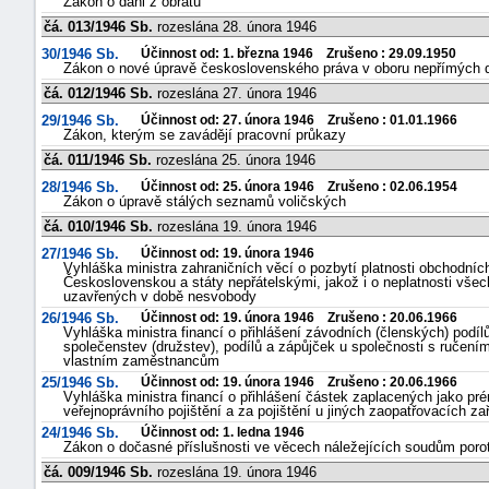
Zákon o dani z obratu
čá. 013/1946 Sb.
rozeslána 28. února 1946
30/1946 Sb.
Účinnost od: 1. března 1946 Zrušeno : 29.09.1950
Zákon o nové úpravě československého práva v oboru nepřímých d
čá. 012/1946 Sb.
rozeslána 27. února 1946
29/1946 Sb.
Účinnost od: 27. února 1946 Zrušeno : 01.01.1966
Zákon, kterým se zavádějí pracovní průkazy
čá. 011/1946 Sb.
rozeslána 25. února 1946
28/1946 Sb.
Účinnost od: 25. února 1946 Zrušeno : 02.06.1954
Zákon o úpravě stálých seznamů voličských
čá. 010/1946 Sb.
rozeslána 19. února 1946
27/1946 Sb.
Účinnost od: 19. února 1946
Vyhláška ministra zahraničních věcí o pozbytí platnosti obchodníc
Československou a státy nepřátelskými, jakož i o neplatnosti všec
uzavřených v době nesvobody
26/1946 Sb.
Účinnost od: 19. února 1946 Zrušeno : 20.06.1966
Vyhláška ministra financí o přihlášení závodních (členských) pod
společenstev (družstev), podílů a zápůjček u společnosti s ručen
vlastním zaměstnancům
25/1946 Sb.
Účinnost od: 19. února 1946 Zrušeno : 20.06.1966
Vyhláška ministra financí o přihlášení částek zaplacených jako prém
veřejnoprávního pojištění a za pojištění u jiných zaopatřovacích za
24/1946 Sb.
Účinnost od: 1. ledna 1946
Zákon o dočasné příslušnosti ve věcech náležejících soudům por
čá. 009/1946 Sb.
rozeslána 19. února 1946