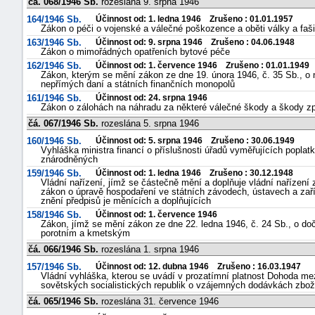
čá. 068/1946 Sb.
rozeslána 9. srpna 1946
164/1946 Sb.
Účinnost od: 1. ledna 1946 Zrušeno : 01.01.1957
Zákon o péči o vojenské a válečné poškozence a oběti války a faš
163/1946 Sb.
Účinnost od: 9. srpna 1946 Zrušeno : 04.06.1948
Zákon o mimořádných opatřeních bytové péče
162/1946 Sb.
Účinnost od: 1. července 1946 Zrušeno : 01.01.1949
Zákon, kterým se mění zákon ze dne 19. února 1946, č. 35 Sb., o
nepřímých daní a státních finančních monopolů
161/1946 Sb.
Účinnost od: 24. srpna 1946
Zákon o zálohách na náhradu za některé válečné škody a škody
čá. 067/1946 Sb.
rozeslána 5. srpna 1946
160/1946 Sb.
Účinnost od: 5. srpna 1946 Zrušeno : 30.06.1949
Vyhláška ministra financí o příslušnosti úřadů vyměřujících popla
znárodněných
159/1946 Sb.
Účinnost od: 1. ledna 1946 Zrušeno : 30.12.1948
Vládní nařízení, jímž se částečně mění a doplňuje vládní nařízení 
zákon o úpravě hospodaření ve státních závodech, ústavech a zaříz
znění předpisů je měnících a doplňujících
158/1946 Sb.
Účinnost od: 1. července 1946
Zákon, jímž se mění zákon ze dne 22. ledna 1946, č. 24 Sb., o do
porotním a kmetským
čá. 066/1946 Sb.
rozeslána 1. srpna 1946
157/1946 Sb.
Účinnost od: 12. dubna 1946 Zrušeno : 16.03.1947
Vládní vyhláška, kterou se uvádí v prozatímní platnost Dohoda m
sovětských socialistických republik o vzájemných dodávkách zbo
čá. 065/1946 Sb.
rozeslána 31. července 1946