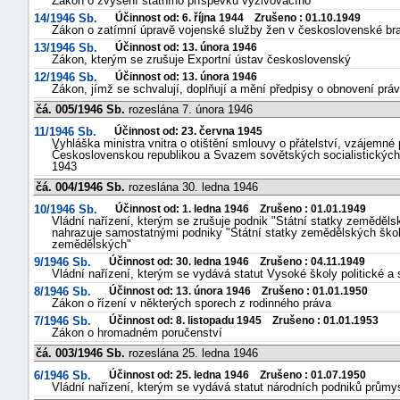
Zákon o zvýšení státního příspěvku vyživovacího
14/1946 Sb.
Účinnost od: 6. října 1944 Zrušeno : 01.10.1949
Zákon o zatímní úpravě vojenské služby žen v československé br
13/1946 Sb.
Účinnost od: 13. února 1946
Zákon, kterým se zrušuje Exportní ústav československý
12/1946 Sb.
Účinnost od: 13. února 1946
Zákon, jímž se schvalují, doplňují a mění předpisy o obnovení prá
čá. 005/1946 Sb.
rozeslána 7. února 1946
11/1946 Sb.
Účinnost od: 23. června 1945
Vyhláška ministra vnitra o otištění smlouvy o přátelství, vzájemn
Československou republikou a Svazem sovětských socialistických
1943
čá. 004/1946 Sb.
rozeslána 30. ledna 1946
10/1946 Sb.
Účinnost od: 1. ledna 1946 Zrušeno : 01.01.1949
Vládní nařízení, kterým se zrušuje podnik "Státní statky zemědě
nahrazuje samostatnými podniky "Státní statky zemědělských ško
zemědělských"
9/1946 Sb.
Účinnost od: 30. ledna 1946 Zrušeno : 04.11.1949
Vládní nařízení, kterým se vydává statut Vysoké školy politické a 
8/1946 Sb.
Účinnost od: 13. února 1946 Zrušeno : 01.01.1950
Zákon o řízení v některých sporech z rodinného práva
7/1946 Sb.
Účinnost od: 8. listopadu 1945 Zrušeno : 01.01.1953
Zákon o hromadném poručenství
čá. 003/1946 Sb.
rozeslána 25. ledna 1946
6/1946 Sb.
Účinnost od: 25. ledna 1946 Zrušeno : 01.07.1950
Vládní nařízení, kterým se vydává statut národních podniků průmy