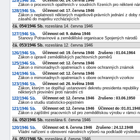
129/1946 Sb.
Účinnost od: 24. června 1946
Zákon o procesních opatřeních v soudních řízeních pro některé n
128/1946 Sb.
Účinnost od: 17. června 1946
Zákon o neplatnosti některých majetkově-právních jednání z doby n
zásahů do majetku vzcházejících
čá. 054/1946 Sb.
rozeslána 14. června 1946
127/1946 Sb.
Účinnost od: 9. dubna 1946
Stanovy Potravinové a zemědělské organisace Spojených národů
čá. 053/1946 Sb.
rozeslána 12. června 1946
126/1946 Sb.
Účinnost od: 19. června 1946 Zrušeno : 01.04.1964
Zákon o úpravě zemědělských pachtovních poměrů
125/1946 Sb.
Účinnost od: 12. června 1946
Zákon o mimoriadnych opatreniach s obore ochranných známok
124/1946 Sb.
Účinnost od: 12. června 1946
Zákon o mimoriadnych opatreniach s obore ochranných vzorkov
123/1946 Sb.
Účinnost od: 26. května 1946
Zákon, kterým se doplňují ustanovení dekretu presidenta republiky z
některých provinění proti národní cti
122/1946 Sb.
Účinnost od: 12. června 1946 Zrušeno : 03.06.1950
Zákon o studiu statisticko-pojistném
121/1946 Sb.
Účinnost od: 12. června 1946 Účinnost do :01.01.194
Zákon o zajištění pracovních sil pro zemědělskou výrobu v rámci n
čá. 052/1946 Sb.
rozeslána 6. června 1946
120/1946 Sb.
Účinnost od: 6. června 1946 Zrušeno : 24.12.1948
Vládní nařízení o obnovení národních výborů na podkladě výsledk
čá. 051/1946 Sb.
rozeslána 4. června 1946