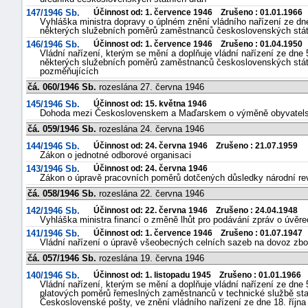
147/1946 Sb.
Účinnost od: 1. července 1946 Zrušeno : 01.01.1966
Vyhláška ministra dopravy o úplném znění vládního nařízení ze dne
některých služebních poměrů zaměstnanců československých stát
146/1946 Sb.
Účinnost od: 1. července 1946 Zrušeno : 01.04.1950
Vládní nařízení, kterým se mění a doplňuje vládní nařízení ze dne 
některých služebních poměrů zaměstnanců československých státní
pozměňujících
čá. 060/1946 Sb.
rozeslána 27. června 1946
145/1946 Sb.
Účinnost od: 15. května 1946
Dohoda mezi Československem a Maďarskem o výměně obyvatels
čá. 059/1946 Sb.
rozeslána 24. června 1946
144/1946 Sb.
Účinnost od: 24. června 1946 Zrušeno : 21.07.1959
Zákon o jednotné odborové organisaci
143/1946 Sb.
Účinnost od: 24. června 1946
Zákon o úpravě pracovních poměrů dotčených důsledky národní re
čá. 058/1946 Sb.
rozeslána 22. června 1946
142/1946 Sb.
Účinnost od: 22. června 1946 Zrušeno : 24.04.1948
Vyhláška ministra financí o změně lhůt pro podávání zpráv o úvěre
141/1946 Sb.
Účinnost od: 1. července 1946 Zrušeno : 01.07.1947
Vládní nařízení o úpravě všeobecných celních sazeb na dovoz zbo
čá. 057/1946 Sb.
rozeslána 19. června 1946
140/1946 Sb.
Účinnost od: 1. listopadu 1945 Zrušeno : 01.01.1966
Vládní nařízení, kterým se mění a doplňuje vládní nařízení ze dne 
platových poměrů řemeslných zaměstnanců v technické službě sta
Československé pošty, ve znění vládního nařízení ze dne 18. října