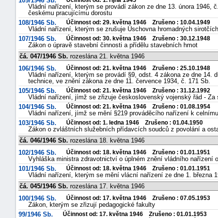
109/1946 Sb.
Účinnost od: 1. října 1945
Vládní nařízení, kterým se provádí zákon ze dne 13. února 1946, č
českému pracujícímu dorostu
108/1946 Sb.
Účinnost od: 29. května 1946 Zrušeno : 10.04.1949
Vládní nařízení, kterým se zrušuje Úschovna hromadných sirotčíc
107/1946 Sb.
Účinnost od: 30. května 1946 Zrušeno : 30.12.1948
Zákon o úpravě stavební činnosti a přídělu stavebních hmot
čá. 047/1946 Sb.
rozeslána 21. května 1946
106/1946 Sb.
Účinnost od: 21. května 1946 Zrušeno : 25.10.1948
Vládní nařízení, kterým se provádí §9, odst. 4 zákona ze dne 14. 
technice, ve znění zákona ze dne 11. července 1934, č. 171 Sb.
105/1946 Sb.
Účinnost od: 21. května 1946 Zrušeno : 31.12.1992
Vládní nařízení, jímž se zřizuje československý vojenský řád - Za
104/1946 Sb.
Účinnost od: 21. května 1946 Zrušeno : 01.08.1954
Vládní nařízení, jímž se mění §219 prováděcího nařízení k celním
103/1946 Sb.
Účinnost od: 1. ledna 1946 Zrušeno : 01.04.1950
Zákon o zvláštních služebních přídavcích soudců z povolání a ost
čá. 046/1946 Sb.
rozeslána 18. května 1946
102/1946 Sb.
Účinnost od: 18. května 1946 Zrušeno : 01.01.1951
Vyhláška ministra zdravotnictví o úplném znění vládního nařízení o
101/1946 Sb.
Účinnost od: 18. května 1946 Zrušeno : 01.01.1951
Vládní nařízení, kterým se mění vlácní nařízení ze dne 1. března 19
čá. 045/1946 Sb.
rozeslána 17. května 1946
100/1946 Sb.
Účinnost od: 17. května 1946 Zrušeno : 07.05.1953
Zákon, kterým se zřizují pedagogické fakulty
99/1946 Sb.
Účinnost od: 17. května 1946 Zrušeno : 01.01.1953