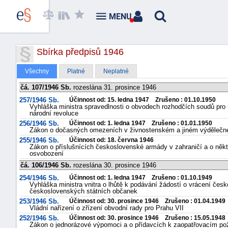
MENU
Sbírka předpisů 1946
Všechny
Platné
Neplatné
čá. 107/1946 Sb.
rozeslána 31. prosince 1946
257/1946 Sb.
Účinnost od: 15. ledna 1947 Zrušeno : 01.10.1950
Vyhláška ministra spravedlnosti o obvodech rozhodčích soudů pr
národní revoluce
256/1946 Sb.
Účinnost od: 1. ledna 1947 Zrušeno : 01.01.1950
Zákon o dočasných omezeních v živnostenském a jiném výdělečn
255/1946 Sb.
Účinnost od: 18. června 1946
Zákon o příslušnících československé armády v zahraničí a o někt
osvobození
čá. 106/1946 Sb.
rozeslána 30. prosince 1946
254/1946 Sb.
Účinnost od: 1. ledna 1947 Zrušeno : 01.10.1949
Vyhláška ministra vnitra o lhůtě k podávání žádostí o vrácení če
československých státních občanek
253/1946 Sb.
Účinnost od: 30. prosince 1946 Zrušeno : 01.04.1949
Vládní nařízení o zřízení obvodní rady pro Prahu VII
252/1946 Sb.
Účinnost od: 30. prosince 1946 Zrušeno : 15.05.1948
Zákon o jednorázové výpomoci a o přídavcích k zaopatřovacím p