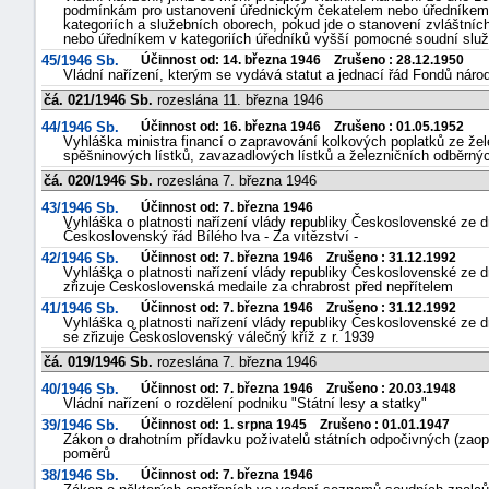
podmínkám pro ustanovení úřednickým čekatelem nebo úředníkem a
kategoriích a služebních oborech, pokud jde o stanovení zvláštn
nebo úředníkem v kategoriích úředníků vyšší pomocné soudní služ
45/1946 Sb.
Účinnost od: 14. března 1946 Zrušeno : 28.12.1950
Vládní nařízení, kterým se vydává statut a jednací řád Fondů náro
čá. 021/1946 Sb.
rozeslána 11. března 1946
44/1946 Sb.
Účinnost od: 16. března 1946 Zrušeno : 01.05.1952
Vyhláška ministra financí o zapravování kolkových poplatků ze žele
spěšninových lístků, zavazadlových lístků a železničních odběrnýc
čá. 020/1946 Sb.
rozeslána 7. března 1946
43/1946 Sb.
Účinnost od: 7. března 1946
Vyhláška o platnosti nařízení vlády republiky Československé ze dne
Československý řád Bílého lva - Za vítězství -
42/1946 Sb.
Účinnost od: 7. března 1946 Zrušeno : 31.12.1992
Vyhláška o platnosti nařízení vlády republiky Československé ze dn
zřizuje Československá medaile za chrabrost před nepřítelem
41/1946 Sb.
Účinnost od: 7. března 1946 Zrušeno : 31.12.1992
Vyhláška o platnosti nařízení vlády republiky Československé ze dn
se zřizuje Československý válečný kříž z r. 1939
čá. 019/1946 Sb.
rozeslána 7. března 1946
40/1946 Sb.
Účinnost od: 7. března 1946 Zrušeno : 20.03.1948
Vládní nařízení o rozdělení podniku "Státní lesy a statky"
39/1946 Sb.
Účinnost od: 1. srpna 1945 Zrušeno : 01.01.1947
Zákon o drahotním přídavku poživatelů státních odpočivných (zaopa
poměrů
38/1946 Sb.
Účinnost od: 7. března 1946