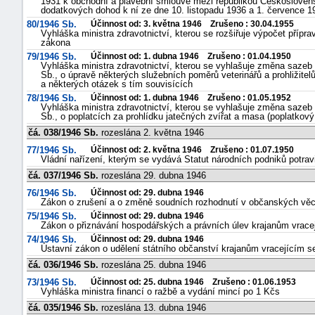
1931 k obchodní a plavební smlouvě mezi republikou Československ
dodatkových dohod k ní ze dne 10. listopadu 1936 a 1. července 1
80/1946 Sb.
Účinnost od: 3. května 1946 Zrušeno : 30.04.1955
Vyhláška ministra zdravotnictví, kterou se rozšiřuje výpočet příp
zákona
79/1946 Sb.
Účinnost od: 1. dubna 1946 Zrušeno : 01.04.1950
Vyhláška ministra zdravotnictví, kterou se vyhlašuje změna sazeb 
Sb., o úpravě některých služebních poměrů veterinářů a prohližitel
a některých otázek s tím souvisících
78/1946 Sb.
Účinnost od: 1. dubna 1946 Zrušeno : 01.05.1952
Vyhláška ministra zdravotnictví, kterou se vyhlašuje změna sazeb 
Sb., o poplatcích za prohlídku jatečných zvířat a masa (poplatkov
čá. 038/1946 Sb.
rozeslána 2. května 1946
77/1946 Sb.
Účinnost od: 2. května 1946 Zrušeno : 01.07.1950
Vládní nařízení, kterým se vydává Statut národních podniků potra
čá. 037/1946 Sb.
rozeslána 29. dubna 1946
76/1946 Sb.
Účinnost od: 29. dubna 1946
Zákon o zrušení a o změně soudních rozhodnutí v občanských vě
75/1946 Sb.
Účinnost od: 29. dubna 1946
Zákon o přiznávání hospodářských a právních úlev krajanům vrace
74/1946 Sb.
Účinnost od: 29. dubna 1946
Ústavní zákon o udělení státního občanství krajanům vracejícím se
čá. 036/1946 Sb.
rozeslána 25. dubna 1946
73/1946 Sb.
Účinnost od: 25. dubna 1946 Zrušeno : 01.06.1953
Vyhláška ministra financí o ražbě a vydání mincí po 1 Kčs
čá. 035/1946 Sb.
rozeslána 13. dubna 1946