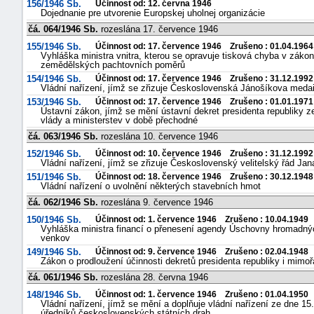
156/1946 Sb.
Účinnost od: 12. června 1946
Dojednanie pre utvorenie Europskej uholnej organizácie
čá. 064/1946 Sb.
rozeslána 17. července 1946
155/1946 Sb.
Účinnost od: 17. července 1946 Zrušeno : 01.04.1964
Vyhláška ministra vnitra, kterou se opravuje tisková chyba v záko
zemědělských pachtovních poměrů
154/1946 Sb.
Účinnost od: 17. července 1946 Zrušeno : 31.12.1992
Vládní nařízení, jímž se zřizuje Československá Jánošíkova medai
153/1946 Sb.
Účinnost od: 17. července 1946 Zrušeno : 01.01.1971
Ústavní zákon, jímž se mění ústavní dekret presidenta republiky z
vlády a ministerstev v době přechodné
čá. 063/1946 Sb.
rozeslána 10. července 1946
152/1946 Sb.
Účinnost od: 10. července 1946 Zrušeno : 31.12.1992
Vládní nařízení, jímž se zřizuje Československý velitelský řád Ja
151/1946 Sb.
Účinnost od: 18. července 1946 Zrušeno : 30.12.1948
Vládní nařízení o uvolnění některých stavebních hmot
čá. 062/1946 Sb.
rozeslána 9. července 1946
150/1946 Sb.
Účinnost od: 1. července 1946 Zrušeno : 10.04.1949
Vyhláška ministra financí o přenesení agendy Úschovny hromadných
venkov
149/1946 Sb.
Účinnost od: 9. července 1946 Zrušeno : 02.04.1948
Zákon o prodloužení účinnosti dekretů presidenta republiky i mimo
čá. 061/1946 Sb.
rozeslána 28. června 1946
148/1946 Sb.
Účinnost od: 1. července 1946 Zrušeno : 01.04.1950
Vládní nařízení, jímž se mění a doplňuje vládní nařízení ze dne 15.
úředníků československých státních drah