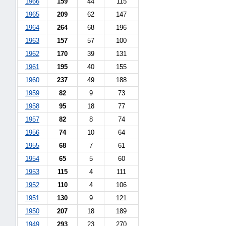
1966
159
44
115
"náhradě
1965
209
62
147
škod"
1964
264
68
196
1963
157
57
100
1962
170
39
131
1961
195
40
155
1960
237
49
188
1959
82
9
73
1958
95
18
77
1957
82
8
74
1956
74
10
64
1955
68
7
61
1954
65
5
60
1953
115
4
111
1952
110
4
106
1951
130
9
121
1950
207
18
189
1949
293
23
270