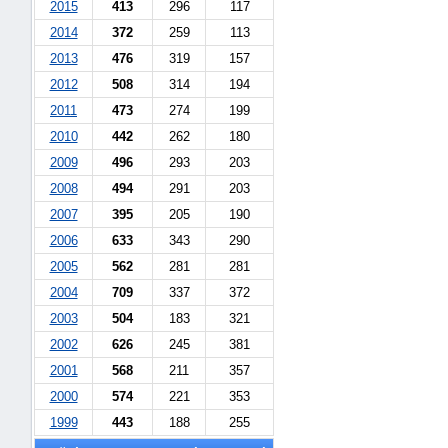
2015
413
296
117
2014
372
259
113
2013
476
319
157
2012
508
314
194
2011
473
274
199
2010
442
262
180
2009
496
293
203
2008
494
291
203
2007
395
205
190
2006
633
343
290
2005
562
281
281
náhrady
2004
709
337
372
škody
2003
504
183
321
2002
626
245
381
2001
568
211
357
2000
574
221
353
1999
443
188
255