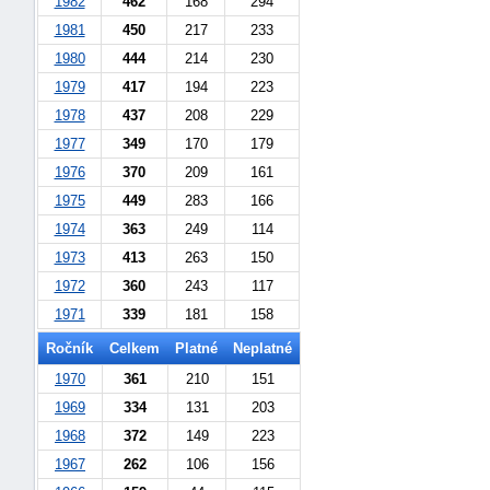
1982
462
168
294
1981
450
217
233
1980
444
214
230
1979
417
194
223
1978
437
208
229
1977
349
170
179
1976
370
209
161
-
1975
449
283
166
náhrady
1974
363
249
114
1973
413
263
150
1972
360
243
117
1971
339
181
158
Ročník
Celkem
Platné
Neplatné
1970
361
210
151
1969
334
131
203
1968
372
149
223
1967
262
106
156