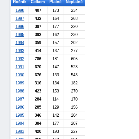
Ročník
Celkem
Platné
Neplatné
1998
407
173
234
1997
432
164
268
1996
397
177
220
1995
392
162
230
1994
359
157
202
1993
414
137
277
1992
786
181
605
1991
670
147
523
1990
676
133
543
1989
316
134
182
1988
423
153
270
1987
284
114
170
+náhrady
1986
285
129
156
1985
346
142
204
1984
384
177
207
1983
420
193
227