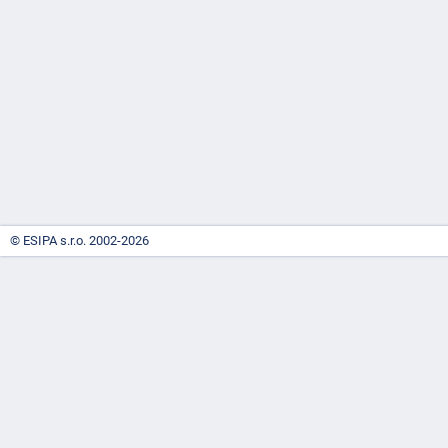
-
náhrady
© ESIPA s.r.o. 2002-2026