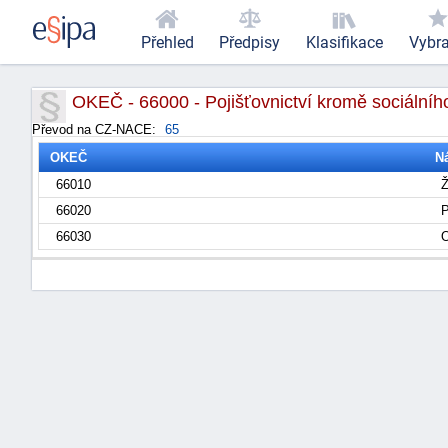
Přehled
Předpisy
Klasifikace
Vybr
OKEČ - 66000 - Pojišťovnictví kromě sociální
Převod na CZ-NACE:
65
OKEČ
N
66010
Ž
66020
P
66030
O