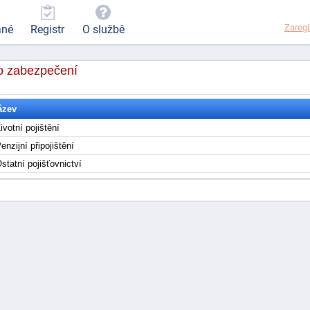
Zaregi
ané
Registr
O službě
ho zabezpečení
ázev
ivotní pojištění
enzijní připojištění
statní pojišťovnictví