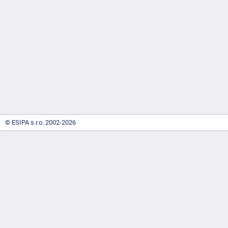
-
náhrady
© ESIPA s.r.o. 2002-2026