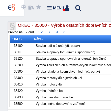
MENU
OKEČ - 35000 - Výroba ostatních dopravních z
Převod na CZ-NACE:
28
30
31
33
OKEČ
Název
35100
Stavba lodí a člunů (vč. oprav)
35110
Stavba a opravy lodí (kromě sportovních)
35120
Stavba a oprava sportovních a rekreačních člunů
35200
Výroba železničních a tramvajových lokomotiv a žel
35300
Výroba letadel a kosmických lodí (vč. oprav)
35400
Výroba motocyklů a jízdních kol
35410
Výroba motocyklů
35420
Výroba jízdních kol
35430
Výroba invalidních vozíků
35500
Výroba jiného dopravního zařízení