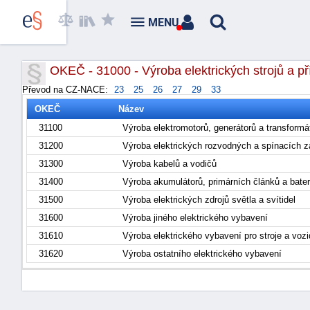
MENU
OKEČ - 31000 - Výroba elektrických strojů a př
Převod na CZ-NACE:
23
25
26
27
29
33
OKEČ
Název
31100
Výroba elektromotorů, generátorů a transform
31200
Výroba elektrických rozvodných a spínacích z
31300
Výroba kabelů a vodičů
31400
Výroba akumulátorů, primárních článků a bater
31500
Výroba elektrických zdrojů světla a svítidel
31600
Výroba jiného elektrického vybavení
31610
Výroba elektrického vybavení pro stroje a voz
31620
Výroba ostatního elektrického vybavení