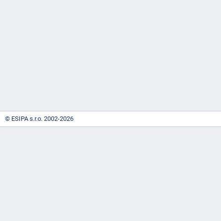
-
náhrady
© ESIPA s.r.o. 2002-2026