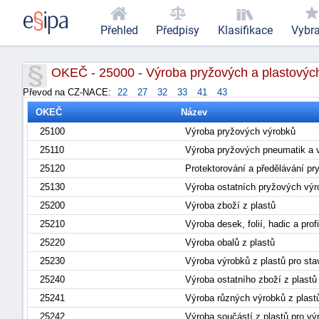
Přehled
Předpisy
Klasifikace
Vybr
OKEČ - 25000 - Výroba pryžových a plastovýc
Převod na CZ-NACE:
22
27
32
33
41
43
OKEČ
Název
25100
Výroba pryžových výrobků
25110
Výroba pryžových pneumatik a v
25120
Protektorování a předělávání p
25130
Výroba ostatních pryžových vý
25200
Výroba zboží z plastů
25210
Výroba desek, folií, hadic a prof
25220
Výroba obalů z plastů
25230
Výroba výrobků z plastů pro sta
25240
Výroba ostatního zboží z plast
25241
Výroba různých výrobků z plast
25242
Výroba součástí z plastů pro vý