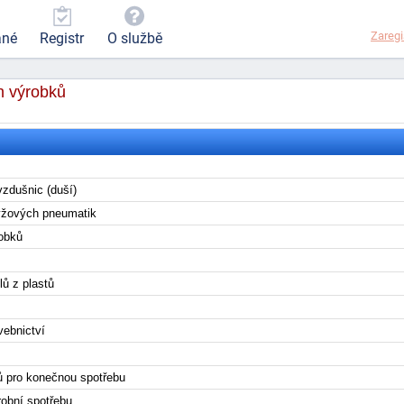
Zaregi
ané
Registr
O službě
h výrobků
zdušnic (duší)
ryžových pneumatik
robků
ilů z plastů
vebnictví
ů
ů pro konečnou spotřebu
robní spotřebu