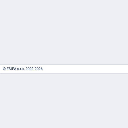
-
náhrady
© ESIPA s.r.o. 2002-2026