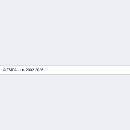
-
náhrady
© ESIPA s.r.o. 2002-2026