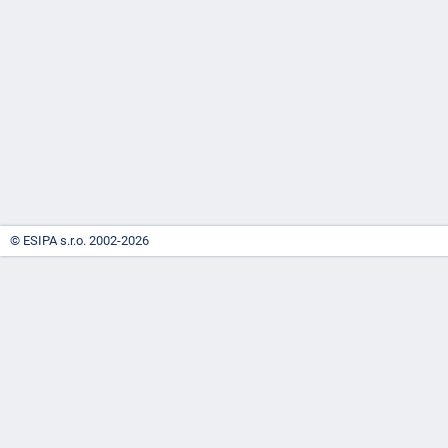
-
náhrady
© ESIPA s.r.o. 2002-2026