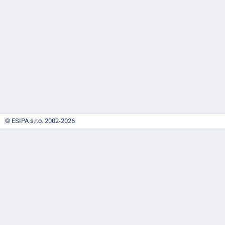
-
náhrady
© ESIPA s.r.o. 2002-2026