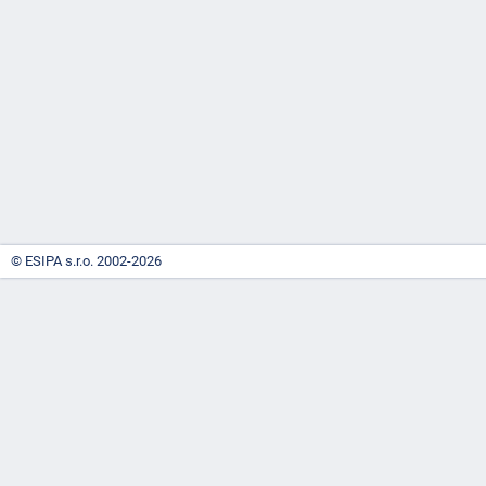
-
náhrady
© ESIPA s.r.o. 2002-2026