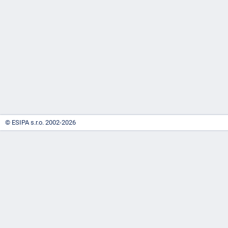
-
náhrady
© ESIPA s.r.o. 2002-2026