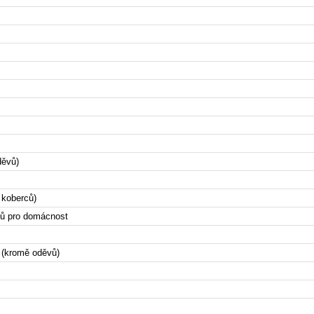
děvů)
 koberců)
bků pro domácnost
í (kromě oděvů)