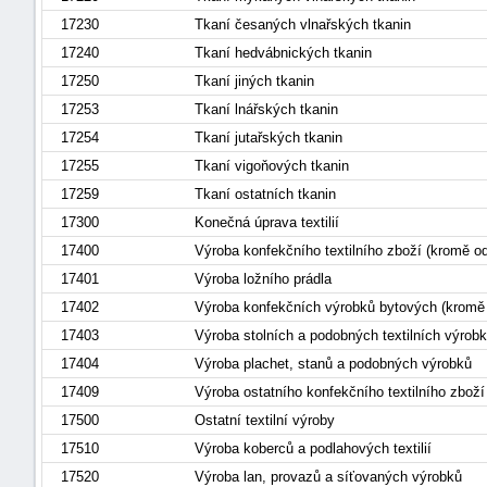
17230
Tkaní česaných vlnařských tkanin
17240
Tkaní hedvábnických tkanin
17250
Tkaní jiných tkanin
17253
Tkaní lnářských tkanin
17254
Tkaní jutařských tkanin
17255
Tkaní vigoňových tkanin
17259
Tkaní ostatních tkanin
17300
Konečná úprava textilií
17400
Výroba konfekčního textilního zboží (kromě o
17401
Výroba ložního prádla
17402
Výroba konfekčních výrobků bytových (kromě
17403
Výroba stolních a podobných textilních výro
17404
Výroba plachet, stanů a podobných výrobků
17409
Výroba ostatního konfekčního textilního zbož
17500
Ostatní textilní výroby
17510
Výroba koberců a podlahových textilií
17520
Výroba lan, provazů a síťovaných výrobků