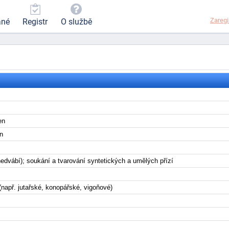
Zaregi
ané
Registr
O službě
ken
en
dvábí); soukání a tvarování syntetických a umělých přízí
(např. jutařské, konopářské, vigoňové)