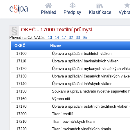
Přehled
Předpisy
Klasifikace
Vybr
OKEČ - 17000 Textilní průmysl
Převod na CZ-NACE:
13
14
17
32
33
95
OKEČ
Název
17100
Úprava a spřádání textilních vláken
17110
Úprava a spřádání bavlnářských vláken
17120
Úprava a spřádání mykaných vlnařských vlá
17130
Úprava a spřádání česaných vlnařských vlák
17140
Úprava a spřádání lnářských vláken
17150
Soukání a úprava hedvábí (včetně šapového he
17160
Výroba nití
17170
Úprava a spřádání ostatních textilních vláken 
17200
Tkaní textilií
17210
Tkaní bavlnářských tkanin
17220
Tkaní mykaných vlnařských tkanin