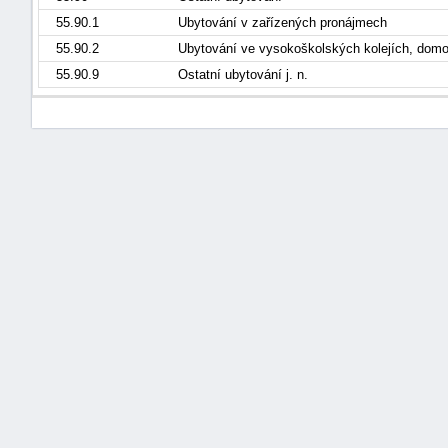
55.90.1
Ubytování v zařízených pronájmech
55.90.2
Ubytování ve vysokoškolských kolejích, do
55.90.9
Ostatní ubytování j. n.
náhrady
škody