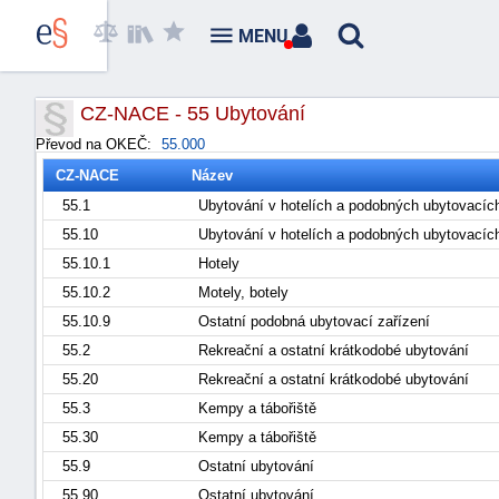
MENU
CZ-NACE - 55 Ubytování
Převod na OKEČ:
55.000
CZ-NACE
Název
55.1
Ubytování v hotelích a podobných ubytovacíc
55.10
Ubytování v hotelích a podobných ubytovacíc
55.10.1
Hotely
55.10.2
Motely, botely
55.10.9
Ostatní podobná ubytovací zařízení
55.2
Rekreační a ostatní krátkodobé ubytování
55.20
Rekreační a ostatní krátkodobé ubytování
55.3
Kempy a tábořiště
55.30
Kempy a tábořiště
55.9
Ostatní ubytování
55.90
Ostatní ubytování