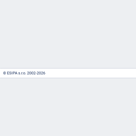
-
náhrady
© ESIPA s.r.o. 2002-2026