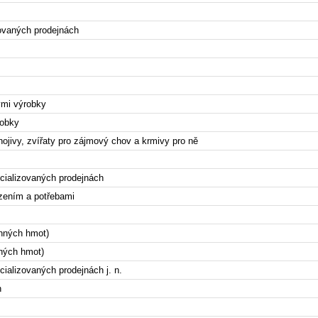
ovaných prodejnách
ými výrobky
robky
nojivy, zvířaty pro zájmový chov a krmivy pro ně
y
cializovaných prodejnách
ízením a potřebami
onných hmot)
nných hmot)
alizovaných prodejnách j. n.
h