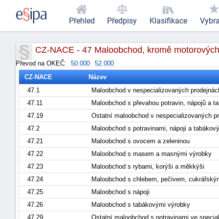
Přehled
Předpisy
Klasifikace
Vybr
CZ-NACE - 47 Maloobchod, kromě motorových 
Převod na OKEČ:
50.000
52.000
CZ-NACE
Název
47.1
Maloobchod v nespecializovaných prodejná
47.11
Maloobchod s převahou potravin, nápojů a t
47.19
Ostatní maloobchod v nespecializovaných p
47.2
Maloobchod s potravinami, nápoji a tabákov
47.21
Maloobchod s ovocem a zeleninou
47.22
Maloobchod s masem a masnými výrobky
47.23
Maloobchod s rybami, korýši a měkkýši
47.24
Maloobchod s chlebem, pečivem, cukrářským
47.25
Maloobchod s nápoji
47.26
Maloobchod s tabákovými výrobky
47.29
Ostatní maloobchod s potravinami ve specia