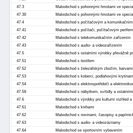
47.3
Maloobchod s pohonnými hmotami ve specia
47.30
Maloobchod s pohonnými hmotami ve specia
47.4
Maloobchod s počítačovým a komunikačním 
47.41
Maloobchod s počítači, počítačovým perifer
47.42
Maloobchod s telekomunikačním zařízením
47.43
Maloobchod s audio- a videozařízením
47.5
Maloobchod s ostatními výrobky převážně p
47.51
Maloobchod s textilem
47.52
Maloobchod s železářským zbožím, barvami, 
47.53
Maloobchod s koberci, podlahovými krytina
47.54
Maloobchod s elektrospotřebiči a elektronik
47.59
Maloobchod s nábytkem, svítidly a ostatním
47.6
Maloobchod s výrobky pro kulturní rozhled a
47.61
Maloobchod s knihami
47.62
Maloobchod s novinami, časopisy a papírn
47.63
Maloobchod s audio- a videozáznamy
47.64
Maloobchod se sportovním vybavením