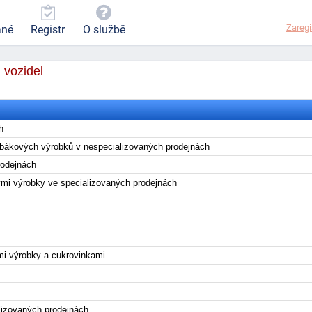
Zaregi
ané
Registr
O službě
vozidel
ch
abákových výrobků v nespecializovaných prodejnách
rodejnách
ými výrobky ve specializovaných prodejnách
i výrobky a cukrovinkami
lizovaných prodejnách