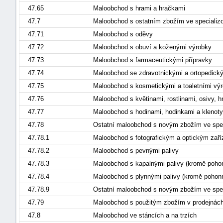
47.65
Maloobchod s hrami a hračkami
47.7
Maloobchod s ostatním zbožím ve specializ
47.71
Maloobchod s oděvy
47.72
Maloobchod s obuví a koženými výrobky
47.73
Maloobchod s farmaceutickými přípravky
47.74
Maloobchod se zdravotnickými a ortopedick
47.75
Maloobchod s kosmetickými a toaletními vý
47.76
Maloobchod s květinami, rostlinami, osivy, h
47.77
Maloobchod s hodinami, hodinkami a klenot
47.78
Ostatní maloobchod s novým zbožím ve spe
47.78.1
Maloobchod s fotografickým a optickým zař
47.78.2
Maloobchod s pevnými palivy
47.78.3
Maloobchod s kapalnými palivy (kromě poh
47.78.4
Maloobchod s plynnými palivy (kromě poho
47.78.9
Ostatní maloobchod s novým zbožím ve speci
47.79
Maloobchod s použitým zbožím v prodejnác
47.8
Maloobchod ve stáncích a na trzích