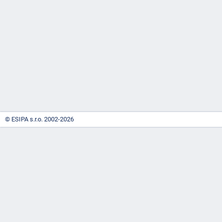
-
náhrady
© ESIPA s.r.o. 2002-2026