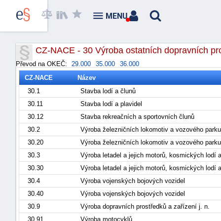
MENU
CZ-NACE - 30 Výroba ostatních dopravních pro
Převod na OKEČ:
29.000
35.000
36.000
CZ-NACE
Název
30.1
Stavba lodí a člunů
30.11
Stavba lodí a plavidel
30.12
Stavba rekreačních a sportovních člunů
30.2
Výroba železničních lokomotiv a vozového park
30.20
Výroba železničních lokomotiv a vozového park
30.3
Výroba letadel a jejich motorů, kosmických lodí 
30.30
Výroba letadel a jejich motorů, kosmických lodí 
30.4
Výroba vojenských bojových vozidel
30.40
Výroba vojenských bojových vozidel
30.9
Výroba dopravních prostředků a zařízení j. n.
30.91
Výroba motocyklů