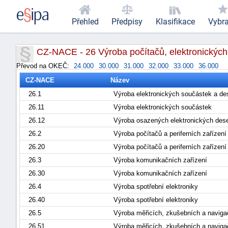
Přehled
Předpisy
Klasifikace
Vybr
CZ-NACE - 26 Výroba počítačů, elektronických a
Převod na OKEČ:
24.000
30.000
31.000
32.000
33.000
36.000
CZ-NACE
Název
26.1
Výroba elektronických součástek a d
26.11
Výroba elektronických součástek
26.12
Výroba osazených elektronických de
26.2
Výroba počítačů a periferních zařízen
26.20
Výroba počítačů a periferních zařízen
26.3
Výroba komunikačních zařízení
26.30
Výroba komunikačních zařízení
26.4
Výroba spotřební elektroniky
26.40
Výroba spotřební elektroniky
26.5
Výroba měřicích, zkušebních a navigač
26.51
Výroba měřicích, zkušebních a navigač