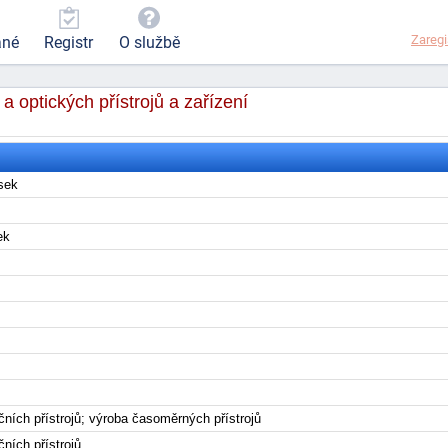
Zaregi
ané
Registr
O službě
 optických přístrojů a zařízení
esek
sek
í
í
ních přístrojů; výroba časoměrných přístrojů
ních přístrojů