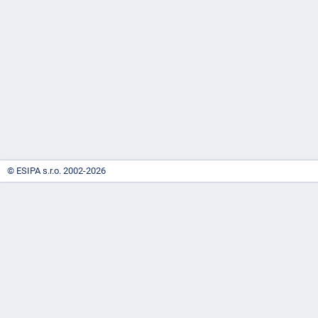
-
náhrady
© ESIPA s.r.o. 2002-2026