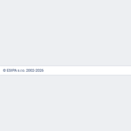
-
náhrady
© ESIPA s.r.o. 2002-2026