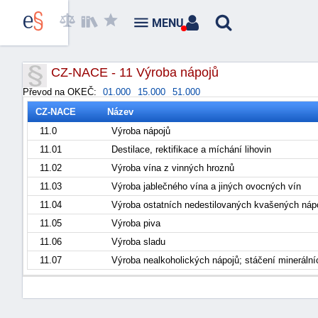
MENU
CZ-NACE - 11 Výroba nápojů
Převod na OKEČ:
01.000
15.000
51.000
CZ-NACE
Název
11.0
Výroba nápojů
11.01
Destilace, rektifikace a míchání lihovin
11.02
Výroba vína z vinných hroznů
11.03
Výroba jablečného vína a jiných ovocných vín
11.04
Výroba ostatních nedestilovaných kvašených náp
11.05
Výroba piva
11.06
Výroba sladu
11.07
Výroba nealkoholických nápojů; stáčení minerální