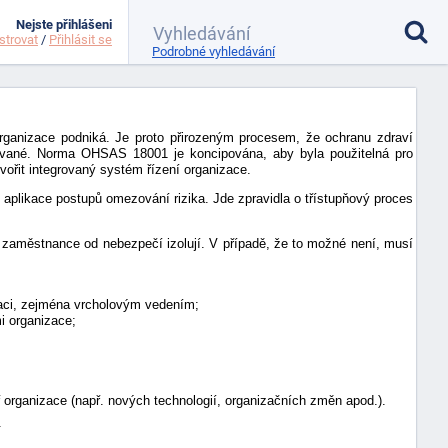
Nejste přihlášeni
strovat
/
Přihlásit se
Podrobné vyhledávání
rganizace podniká. Je proto přirozeným procesem, že ochranu zdraví
ované. Norma OHSAS 18001 je koncipována, aby byla použitelná pro
řit integrovaný systém řízení organizace.
likace postupů omezování rizika. Jde zpravidla o třístupňový proces
o zaměstnance od nebezpečí izolují. V případě, že to možné není, musí
zaci, zejména vrcholovým vedením;
i organizace;
organizace (např. nových technologií, organizačních změn apod.).
.