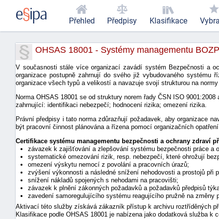
Přehled
Předpisy
Klasifikace
Vybr
OHSAS 18001 - Systémy managementu BOZ
V současnosti stále více organizací zavádí systém Bezpečnosti a oc
organizace postupně zahrnují do svého již vybudovaného systému 
organizace všech typů a velikostí a navazuje svojí strukturou na no
Norma OHSAS 18001 se od struktury norem řady ČSN ISO 9001:2008 a řa
zahrnující: identifikaci nebezpečí; hodnocení rizika; omezení rizika.
Právní předpisy i tato norma zdůrazňují požadavek, aby organizace nav
být pracovní činnost plánována a řízena pomocí organizačních opatření 
Certifikace systému managementu bezpečnosti a ochrany zdraví p
závazek k zajišťování a zlepšování systému bezpečnosti práce a o
systematické omezování rizik, resp. nebezpečí, které ohrožují be
omezení výskytu nemocí z povolání a pracovních úrazů;
zvýšení výkonnosti a následné snížení nehodovosti a prostojů při p
snížení nákladů spojených s nehodami na pracovišti;
závazek k plnění zákonných požadavků a požadavků předpisů týkají
zavedení samoregulujícího systému reagujícího pružně na změny po
Aktivací této služby získává zákazník přístup k archivu roztříděných pře
Klasifikace podle OHSAS 18001 je nabízena jako dodatková služba k c