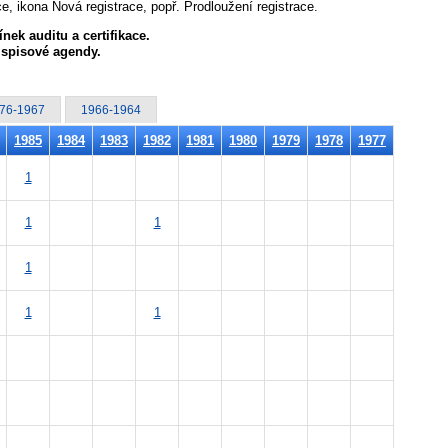
 ikona Nová registrace, popř. Prodloužení registrace.
ek auditu a certifikace.
 spisové agendy.
76-1967
1966-1964
1985
1984
1983
1982
1981
1980
1979
1978
1977
1
1
1
1
1
1