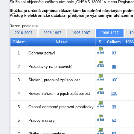
Službu si objednáte zaškrtnutím pole „OHSAS 18001“ v menu Registrace,
Služba je určená zejména zákazníkům ke splnění náročných podmín
Přístup k elektronické databázi předpisů je významným ulehčením
Řazení podle roku:
2016-2007
2006-1997
1996-1987
1986-1977
19
Oblast
Název
S
Celkem
1986
1
Ochrana zdraví
93
2
Požadavky na pracoviště
88
3
Školení, pracovní způsobilost
100
4
Revize zařízení a jejich způsobilost
130
5
Osobní ochranné pracovní prostředky
39
6
Pracovní úrazy
62
7
Rizika, jejich analýza
53