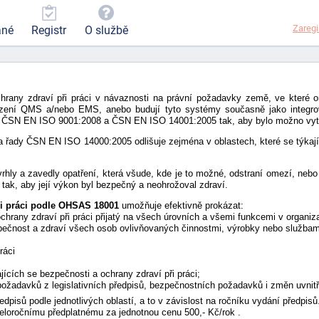
Zaregi
ané
Registr
O službě
P
hrany zdraví při práci v návaznosti na právní požadavky země, ve které o
řízení QMS a/nebo EMS, anebo budují tyto systémy současně jako integr
rmy ČSN EN ISO 9001:2008 a ČSN EN ISO 14001:2005 tak, aby bylo možno vytvo
dy ČSN EN ISO 14000:2005 odlišuje zejména v oblastech, které se týkají ap
rhly a zavedly opatření, která všude, kde je to možné, odstraní omezí, neb
tak, aby její výkon byl bezpečný a neohrožoval zdraví.
ři práci podle OHSAS 18001
umožňuje efektivně prokázat:
chrany zdraví při práci přijatý na všech úrovních a všemi funkcemi v organi
zpečnost a zdraví všech osob ovlivňovaných činnostmi, výrobky nebo službam
ráci
cích se bezpečnosti a ochrany zdraví při práci;
žadavků z legislativních předpisů, bezpečnostních požadavků i změn uvnitř 
dpisů podle jednotlivých oblastí, a to v závislost na ročníku vydání předpisů
eloročnímu předplatnému za jednotnou cenu 500,- Kč/rok .