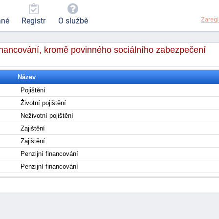
Zaregi
ané
Registr
O službě
 financování, kromě povinného sociálního zabezpečení
Název
Pojištění
Životní pojištění
Neživotní pojištění
Zajištění
Zajištění
Penzijní financování
Penzijní financování