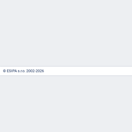
-
náhrady
© ESIPA s.r.o. 2002-2026