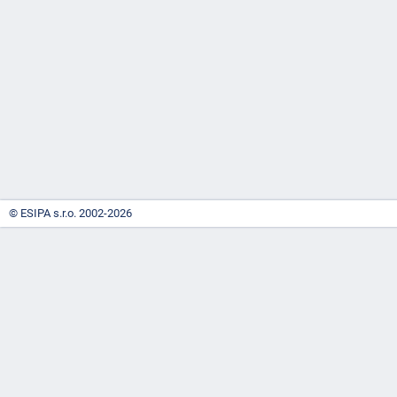
-
náhrady
© ESIPA s.r.o. 2002-2026