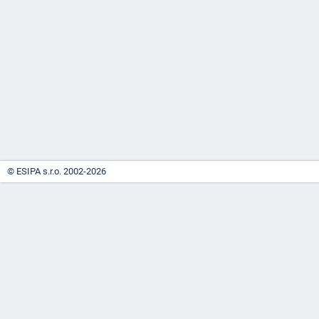
-
náhrady
© ESIPA s.r.o. 2002-2026