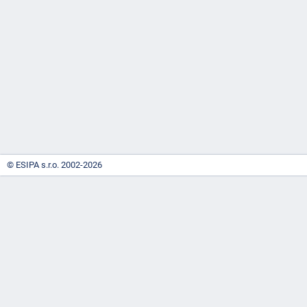
-
náhrady
© ESIPA s.r.o. 2002-2026