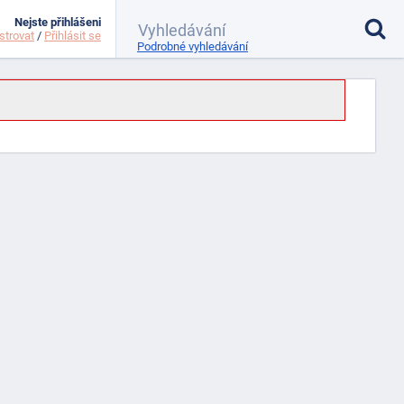
Nejste přihlášeni
strovat
/
Přihlásit se
Podrobné vyhledávání