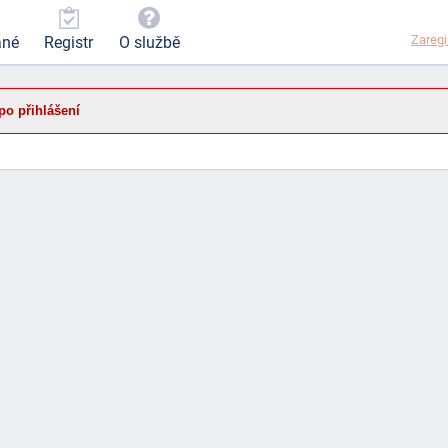
Zaregi
ané
Registr
O službě
po přihlášení