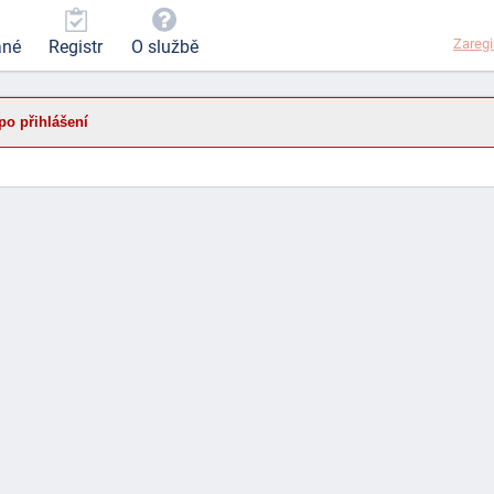
Zaregi
ané
Registr
O službě
po přihlášení