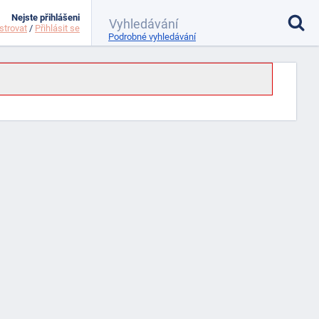
Nejste přihlášeni
strovat
/
Přihlásit se
Podrobné vyhledávání