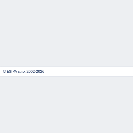
-
náhrady
© ESIPA s.r.o. 2002-2026