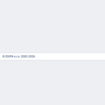
-
náhrady
© ESIPA s.r.o. 2002-2026