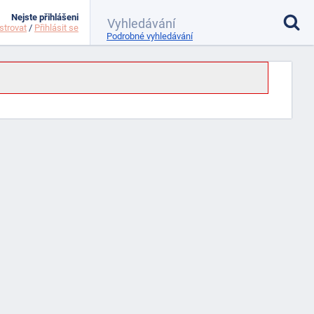
Nejste přihlášeni
strovat
/
Přihlásit se
Podrobné vyhledávání