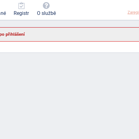
Zaregi
ané
Registr
O službě
po přihlášení