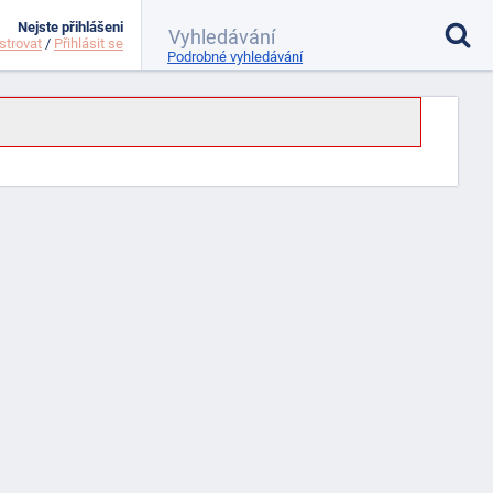
Nejste přihlášeni
strovat
/
Přihlásit se
Podrobné vyhledávání