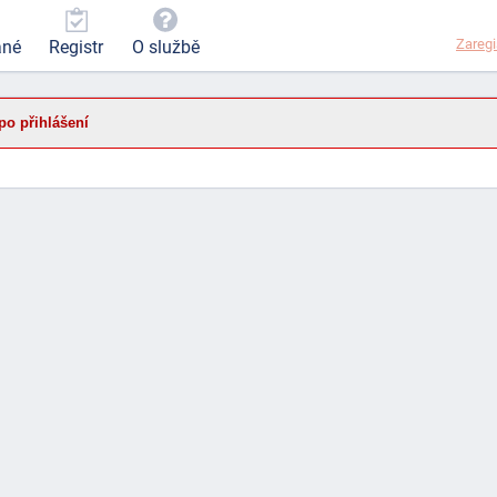
Zaregi
ané
Registr
O službě
po přihlášení