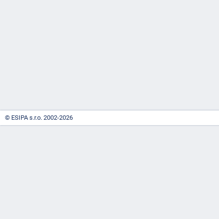
-
náhrady
© ESIPA s.r.o. 2002-2026