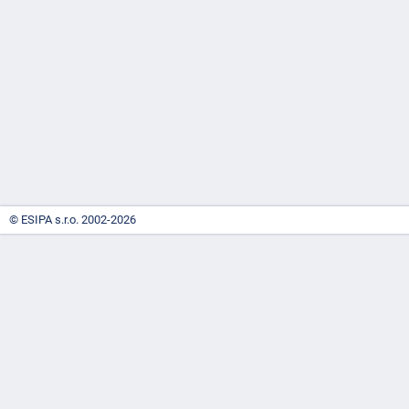
-
náhrady
© ESIPA s.r.o. 2002-2026