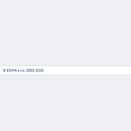
-
náhrady
© ESIPA s.r.o. 2002-2026