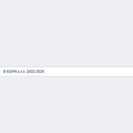
-
náhrady
© ESIPA s.r.o. 2002-2026