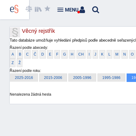
MENU
Věcný rejstřík
Tato databáze umožňuje vyhledání předpisů podle abecedně seřazených
Řazení podle abecedy:
A
B
C
Č
D
E
F
G
H
CH
I
J
K
L
M
N
O
Z
Ž
Řazení podle roku:
2025-2016
2015-2006
2005-1996
1995-1986
19
Nenalezena žádná hesla