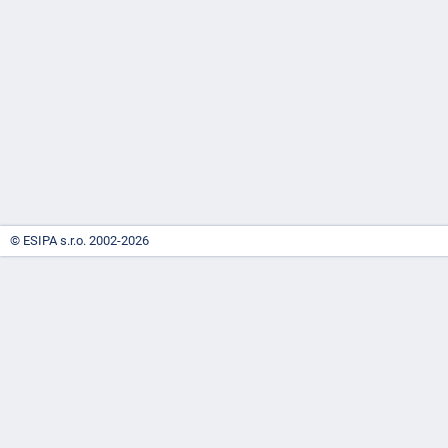
-
náhrady
© ESIPA s.r.o. 2002-2026