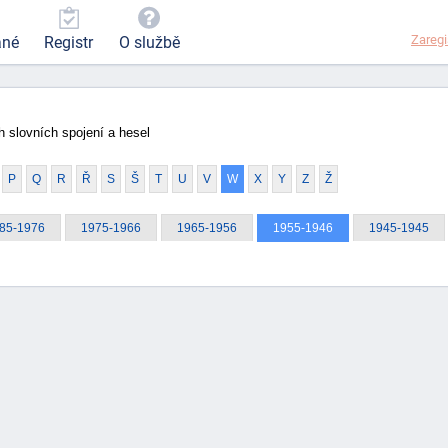
Zaregi
ané
Registr
O službě
 slovních spojení a hesel
P
Q
R
Ř
S
Š
T
U
V
W
X
Y
Z
Ž
85-1976
1975-1966
1965-1956
1955-1946
1945-1945