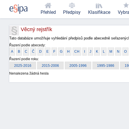
Přehled
Předpisy
Klasifikace
Vybr
Věcný rejstřík
Tato databáze umožňuje vyhledání předpisů podle abecedně seřazených
Řazení podle abecedy:
A
B
C
Č
D
E
F
G
H
CH
I
J
K
L
M
N
O
Řazení podle roku:
2025-2016
2015-2006
2005-1996
1995-1986
19
Nenalezena žádná hesla