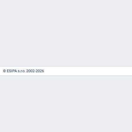
-
náhrady
© ESIPA s.r.o. 2002-2026