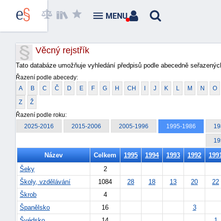
MENU
Věcný rejstřík
Tato databáze umožňuje vyhledání předpisů podle abecedně seřazených
Řazení podle abecedy:
A
B
C
Č
D
E
F
G
H
CH
I
J
K
L
M
N
O
Z
Ž
Řazení podle roku:
2025-2016
2015-2006
2005-1996
1995-1986
19
19
Název
Celkem
1995
1994
1993
1992
199
Šeky
2
Školy, vzdělávání
1084
28
18
13
20
22
Škrob
4
Španělsko
16
3
Švédsko
14
1