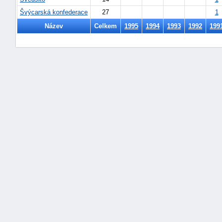
Švýcarská konfederace
27
1
Název
Celkem
1995
1994
1993
1992
199
náhrady
škody