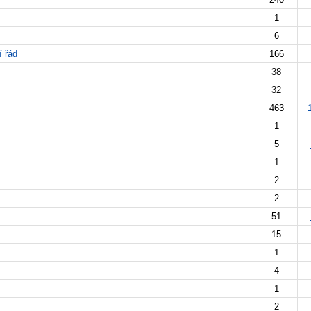
1
6
í řád
166
38
32
463
1
5
1
2
2
51
15
1
4
1
2