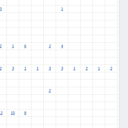
3
1
2
1
6
2
4
2
3
1
1
3
3
1
2
1
2
2
12
15
8