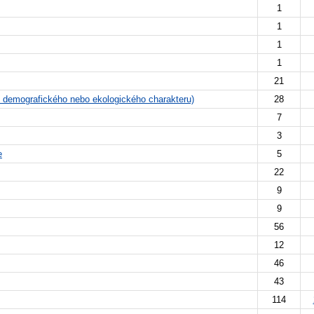
1
1
1
1
21
o, demografického nebo ekologického charakteru)
28
7
3
e
5
22
9
9
56
12
46
43
114