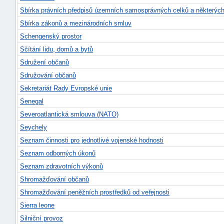
Sbírka právních předpisů územních samosprávných celků a některých
Sbírka zákonů a mezinárodních smluv
Schengenský prostor
Sčítání lidu, domů a bytů
Sdružení občanů
Sdružování občanů
Sekretariát Rady Evropské unie
Senegal
Severoatlantická smlouva (NATO)
Seychely
Seznam činnosti pro jednotlivé vojenské hodnosti
Seznam odborných úkonů
Seznam zdravotních výkonů
Shromažďování občanů
Shromažďování peněžních prostředků od veřejnosti
Sierra leone
Silniční provoz