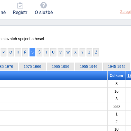
Zaregi
ané
Registr
O službě
 slovních spojení a hesel
P
Q
R
Ř
S
Š
T
U
V
W
X
Y
Z
Ž
85-1976
1975-1966
1965-1956
1955-1946
1945-1945
Celkem
1
3
16
3
330
1
2
10