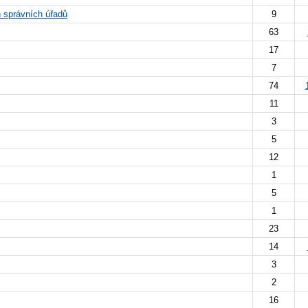
 správních úřadů
9
63
17
7
74
11
3
5
12
1
5
1
23
14
3
2
16