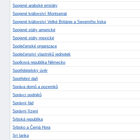
Spojené arabské emiráty
Spojené království Montserrat
Spojené království Velké Británie a Severního Irska
Spojené státy americké
Spojené státy mexické
Společenské organizace
Společenství vlastníků jednotek
Spolková republika Německo
Spotřebitelský úvěr
Spotřební daň
Správa domů a pozemků
Správci podniků
Správní řád
Správní řízení
Srbská republika
Srbsko a Černá Hora
Srí lanka