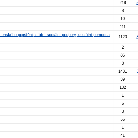
218
8
10
111
enského pojištění, státní sociální podpory, sociální pomoci a
1120
2
86
8
1481
39
102
1
6
3
56
1
41