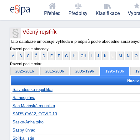
Přehled
Předpisy
Klasifikace
Vybr
Věcný rejstřík
Tato databáze umožňuje vyhledání předpisů podle abecedně seřazených
Řazení podle abecedy:
A
B
C
Č
D
E
F
G
H
CH
I
J
K
L
M
N
O
Řazení podle roku:
2025-2016
2015-2006
2005-1996
1995-1986
19
Název
Salvadorská republika
Samospráva
San Marinská republika
SARS CoV-2, COVID-19
Sasko-Anhaltsko
Sazby úhrad
Sbírka listin