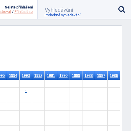
Nejste přihlášeni
strovat
/
Přihlásit se
Podrobné vyhledávání
995
1994
1993
1992
1991
1990
1989
1988
1987
1986
1