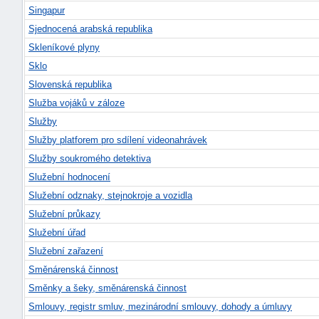
Singapur
Sjednocená arabská republika
Skleníkové plyny
Sklo
Slovenská republika
Služba vojáků v záloze
Služby
Služby platforem pro sdílení videonahrávek
Služby soukromého detektiva
Služební hodnocení
Služební odznaky, stejnokroje a vozidla
Služební průkazy
Služební úřad
Služební zařazení
Směnárenská činnost
Směnky a šeky, směnárenská činnost
Smlouvy, registr smluv, mezinárodní smlouvy, dohody a úmluvy