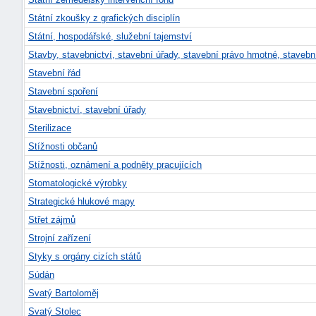
Státní zkoušky z grafických disciplín
Státní, hospodářské, služební tajemství
Stavby, stavebnictví, stavební úřady, stavební právo hmotné, stavebn
Stavební řád
Stavební spoření
Stavebnictví, stavební úřady
Sterilizace
Stížnosti občanů
Stížnosti, oznámení a podněty pracujících
Stomatologické výrobky
Strategické hlukové mapy
Střet zájmů
Strojní zařízení
Styky s orgány cizích států
Súdán
Svatý Bartoloměj
Svatý Stolec