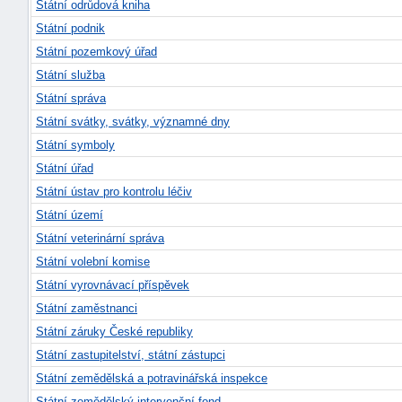
Státní odrůdová kniha
Státní podnik
Státní pozemkový úřad
Státní služba
Státní správa
Státní svátky, svátky, významné dny
Státní symboly
Státní úřad
Státní ústav pro kontrolu léčiv
Státní území
Státní veterinární správa
Státní volební komise
Státní vyrovnávací příspěvek
Státní zaměstnanci
Státní záruky České republiky
Státní zastupitelství, státní zástupci
Státní zemědělská a potravinářská inspekce
Státní zemědělský intervenční fond