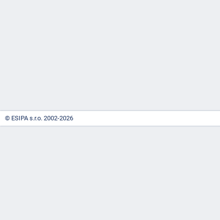
-
náhrady
© ESIPA s.r.o. 2002-2026