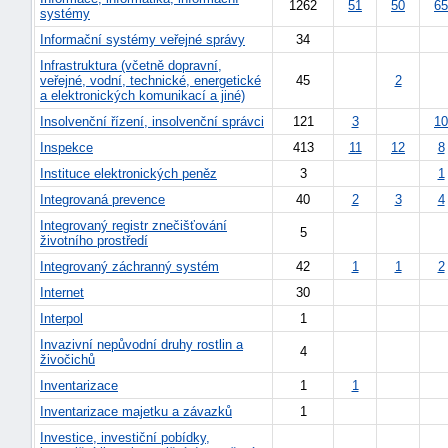
1262
51
50
65
systémy
Informační systémy veřejné správy
34
Infrastruktura (včetně dopravní,
veřejné, vodní, technické, energetické
45
2
a elektronických komunikací a jiné)
Insolvenční řízení, insolvenční správci
121
3
10
Inspekce
413
11
12
8
Instituce elektronických peněz
3
1
Integrovaná prevence
40
2
3
4
Integrovaný registr znečišťování
5
životního prostředí
Integrovaný záchranný systém
42
1
1
2
náhrady
Internet
30
škody
Interpol
1
Invazivní nepůvodní druhy rostlin a
4
živočichů
Inventarizace
1
1
Inventarizace majetku a závazků
1
Investice, investiční pobídky,