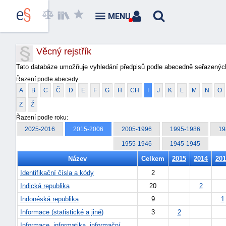
MENU
Věcný rejstřík
Tato databáze umožňuje vyhledání předpisů podle abecedně seřazených
Řazení podle abecedy:
A
B
C
Č
D
E
F
G
H
CH
I
J
K
L
M
N
O
Z
Ž
Řazení podle roku:
2025-2016
2015-2006
2005-1996
1995-1986
19
1955-1946
1945-1945
Název
Celkem
2015
2014
201
Identifikační čísla a kódy
2
Indická republika
20
2
Indonéská republika
9
1
Informace (statistické a jiné)
3
2
Informace, informatika, informační