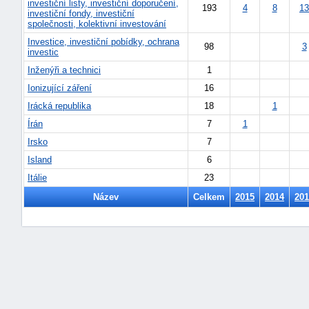
investiční listy, investiční doporučení,
193
4
8
13
investiční fondy, investiční
společnosti, kolektivní investování
Investice, investiční pobídky, ochrana
98
3
investic
Inženýři a technici
1
Ionizující záření
16
Irácká republika
18
1
Írán
7
1
Irsko
7
Island
6
Itálie
23
Název
Celkem
2015
2014
201
+náhrady