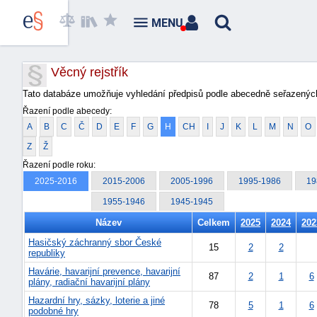
MENU
Věcný rejstřík
Tato databáze umožňuje vyhledání předpisů podle abecedně seřazených
Řazení podle abecedy:
A
B
C
Č
D
E
F
G
H
CH
I
J
K
L
M
N
O
Z
Ž
Řazení podle roku:
2025-2016
2015-2006
2005-1996
1995-1986
19
1955-1946
1945-1945
Název
Celkem
2025
2024
202
Hasičský záchranný sbor České
15
2
2
republiky
Havárie, havarijní prevence, havarijní
87
2
1
6
plány, radiační havarijní plány
Hazardní hry, sázky, loterie a jiné
78
5
1
6
podobné hry