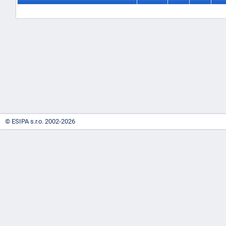
-
náhrady
© ESIPA s.r.o. 2002-2026