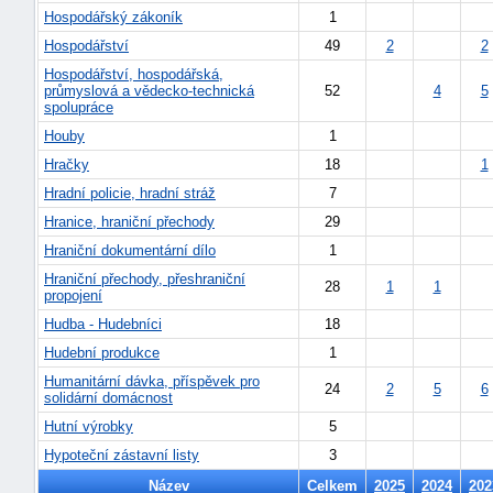
Hospodářský zákoník
1
Hospodářství
49
2
2
Hospodářství, hospodářská,
průmyslová a vědecko-technická
52
4
5
spolupráce
Houby
1
Hračky
18
1
Hradní policie, hradní stráž
7
Hranice, hraniční přechody
29
Hraniční dokumentární dílo
1
Hraniční přechody, přeshraniční
28
1
1
propojení
Hudba - Hudebníci
18
Hudební produkce
1
+náhrady
Humanitární dávka, příspěvek pro
24
2
5
6
solidární domácnost
Hutní výrobky
5
Hypoteční zástavní listy
3
Název
Celkem
2025
2024
202