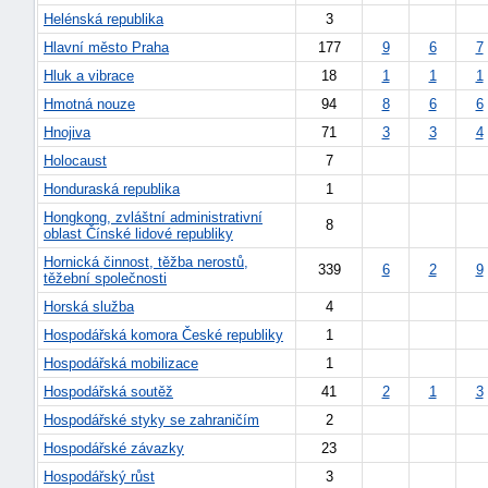
Helénská republika
3
Hlavní město Praha
177
9
6
7
Hluk a vibrace
18
1
1
1
Hmotná nouze
94
8
6
6
Hnojiva
71
3
3
4
Holocaust
7
Honduraská republika
1
Hongkong, zvláštní administrativní
8
oblast Čínské lidové republiky
Hornická činnost, těžba nerostů,
339
6
2
9
těžební společnosti
Horská služba
4
náhrady
škody
Hospodářská komora České republiky
1
Hospodářská mobilizace
1
Hospodářská soutěž
41
2
1
3
Hospodářské styky se zahraničím
2
Hospodářské závazky
23
Hospodářský růst
3